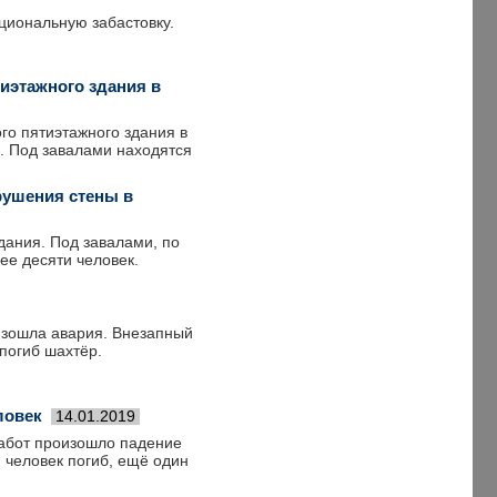
циональную забастовку.
иэтажного здания в
го пятиэтажного здания в
и. Под завалами находятся
рушения стены в
дания. Под завалами, по
е десяти человек.
изошла авария. Внезапный
 погиб шахтёр.
ловек
14.01.2019
работ произошло падение
 человек погиб, ещё один