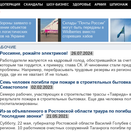
ЦОПЕРАЦИЯ
СКАНДАЛЫ
ШОУ-БИЗНЕС
ЗДОРОВЬЕ
АРМИЯ
ШПИОНАЖ
У
бороны заявило о
Склады "Почты России"
жении объектов
могут быть переданы в
 логистических
Wildberries вместо
ов на Украине
сгоревших хабов
АБОЧИЕ
Россияне, рожайте электриков!
26.07.2024
Работодатели жалуются на кадровый голод, обострившийся за счет
которым так гордится, к примеру, глава СК. И чиновники стали пре
проблемы. Например, перебрасывать трудовые резервы из региона
туда, где их не хватает. И не только.
Семь человек погибли при пожаре в строительных бытовка
Севастополе
02.02.2023
Семеро рабочих, участвующих в строительстве трассы «Таврида» в
результате пожара в строительных бытовках. Еще два человека по
госпитализированы.
Из-за объявленного в Ростовской области траура по погиб
"последние звонки"
21.05.2021
Субботу, 22 мая, губернатор Ростовской области Василий Голубев 
регионе. 10 работников очистных сооружений Таганрога погибли пр