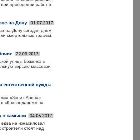
 при проведении работ в
ове-на-Дону
01.07.2017
ве-на-Дону сегодня днем
или смертельные травмы.
бочие
22.06.2017
ской улицы Боженко в
тельную версию массовой
за естественной нужды
екса «Зенит-Арена»
в с «Краснодаром» на
у в камыши
04.05.2017
 едва не изнасиловал
к строители стоят над