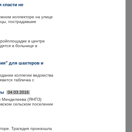
 спасти не
емном коллекторе на улице
ицы, пострадавшие
тройплощадке в центре
дятся в больнице в
ия" для шахтеров и
седании коллегии ведомства
явится табличка с
ты
04.03.2016
и Менделеева (ЯНПЗ)
новском сельском поселении
торе. Трагедия произошла