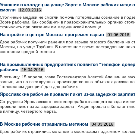
Упавших в колодец на улице Зорге в Москве рабочих медики
смогли
12.09.2016
Столичные медики не смогли помочь потерявшим сознание в подз
Зорге рабочим. Как сообщили в правоохранительных органах стол
скончались при оказании им медицинской помощи.
На стройке в центре Москвы прогремел взрыв
01.06.2016
Двое рабочих получили ранения при взрыве газового баллона на с
Москвы, на улице Трубная. В настоящее время пострадавшие нахо
состоянии средней тяжести.
На промышленных предприятиях появится "телефон довер
рабочих
15.04.2016
В пятницу, 15 апреля, глава Ростехнадзора Алексей Алешин на за
заявил, что на всех крупных производственных объектах должна по
"телефоном доверия" для для рабочих.
Ярославские рабочие провели пикет из-за задержки зарпла
Сотрудники Ярославского нефтеперерабатывающего завода имен
провели пикет из-за задержки зарплат. Акция прошла в Константи
в пятницу, четвертого марта.
В Москве рабочие отравились метаном
04.03.2016
Двое рабочих отравились метаном в московском подземном коллек