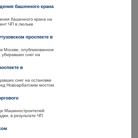
адения башенного крана
ения башенного крана на
мент ЧП в люльке
утузовском проспекте в
 в Москве, опубликованное
 убиравших снег на
роспекте в
щавших снег на остановке
еред Новоарбатским мостом
оргового
ице Машиностроителей
дки, в результате ЧП
ком