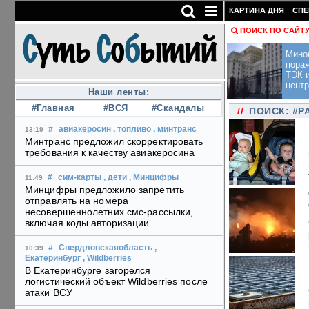
КАРТИНА ДНЯ
СПЕ
ПОИСК ПО САЙТ
Мино
пора
ТЭК и
центр
Наши ленты:
#Главная
#ВСЯ
#Скандалы
//
ПОИСК: #Р
#
авиакеросин
, топливо
, минтранс
13:19
Минтранс предложил скорректировать
требования к качеству авиакеросина
#
сим-карты
, дети
, Минцифры
11:49
Минцифры предложило запретить
отправлять на номера
несовершеннолетних смс-рассылки,
включая коды авторизации
#
Свердловскаяобласть
,
10:39
Екатеринбург
, Wildberries
В Екатеринбурге загорелся
логистический объект Wildberries после
атаки ВСУ