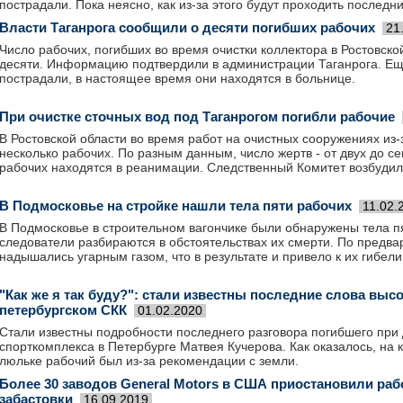
пострадали. Пока неясно, как из-за этого будут проходить последни
Власти Таганрога сообщили о десяти погибших рабочих
21
Число рабочих, погибших во время очистки коллектора в Ростовско
десяти. Информацию подтвердили в администрации Таганрога. Ещ
пострадали, в настоящее время они находятся в больнице.
При очистке сточных вод под Таганрогом погибли рабочие
В Ростовской области во время работ на очистных сооружениях из
несколько рабочих. По разным данным, число жертв - от двух до с
рабочих находятся в реанимации. Следственный Комитет возбудил
В Подмосковье на стройке нашли тела пяти рабочих
11.02.
В Подмосковье в строительном вагончике были обнаружены тела п
следователи разбираются в обстоятельствах их смерти. По предва
надышались угарным газом, что в результате и привело к их гибели
"Как же я так буду?": стали известны последние слова высо
петербургском СКК
01.02.2020
Стали известны подробности последнего разговора погибшего при
спорткомплекса в Петербурге Матвея Кучерова. Как оказалось, на 
люльке рабочий был из-за рекомендации с земли.
Более 30 заводов General Motors в США приостановили рабо
забастовки
16.09.2019