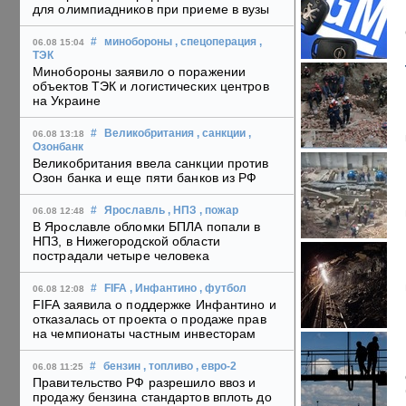
для олимпиадников при приеме в вузы
#
минобороны
, спецоперация
,
06.08 15:04
ТЭК
Минобороны заявило о поражении
объектов ТЭК и логистических центров
на Украине
#
Великобритания
, санкции
,
06.08 13:18
Озонбанк
Великобритания ввела санкции против
Озон банка и еще пяти банков из РФ
#
Ярославль
, НПЗ
, пожар
06.08 12:48
В Ярославле обломки БПЛА попали в
НПЗ, в Нижегородской области
пострадали четыре человека
#
FIFA
, Инфантино
, футбол
06.08 12:08
FIFA заявила о поддержке Инфантино и
отказалась от проекта о продаже прав
на чемпионаты частным инвесторам
#
бензин
, топливо
, евро-2
06.08 11:25
Правительство РФ разрешило ввоз и
продажу бензина стандартов вплоть до