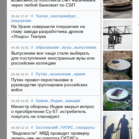
возможность пополнять счет наличными
через любой банкомат по СБП
#
Ткачук
, екатеринбург
,
05.08 17:07
покушение
На Урале совершили покушение на
главу завода-разработчика дронов
«Упырь» Ткачука
#
образование
, вузы
, выпускники
05.08 16:51
Выпускники все чаще стали выбирать
для поступления иностранные вузы или
российские колледжи
#
Путин
, назначение
, армия
05.08 16:21
Путин провел перестановки в
руководстве группировок российских
войск
#
Армия
, Индия
, авиация
05.08 13:55
Министр обороны Индии закрыл вопрос
о приобретении Су-57: истребитель
покупать не планируют
#
Заславский
, ГИТИС
, скандалы
05.08 12:16
"Ведомости": МВД проводит проверку
теперь уже экс-ректора ГИТИСа