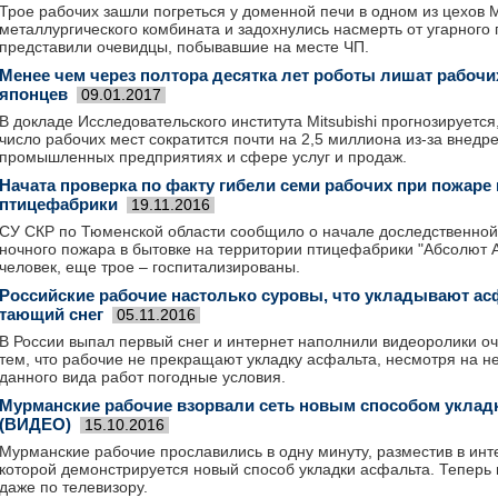
Трое рабочих зашли погреться у доменной печи в одном из цехов 
металлургического комбината и задохнулись насмерть от угарного 
представили очевидцы, побывавшие на месте ЧП.
Менее чем через полтора десятка лет роботы лишат рабочих
японцев
09.01.2017
В докладе Исследовательского института Mitsubishi прогнозируется,
число рабочих мест сократится почти на 2,5 миллиона из-за внедр
промышленных предприятиях и сфере услуг и продаж.
Начата проверка по факту гибели семи рабочих при пожаре
птицефабрики
19.11.2016
СУ СКР по Тюменской области сообщило о начале доследственной
ночного пожара в бытовке на территории птицефабрики "Абсолют А
человек, еще трое – госпитализированы.
Российские рабочие настолько суровы, что укладывают асф
тающий снег
05.11.2016
В России выпал первый снег и интернет наполнили видеоролики о
тем, что рабочие не прекращают укладку асфальта, несмотря на н
данного вида работ погодные условия.
Мурманские рабочие взорвали сеть новым способом уклад
(ВИДЕО)
15.10.2016
Мурманские рабочие прославились в одну минуту, разместив в инт
которой демонстрируется новый способ укладки асфальта. Теперь
даже по телевизору.