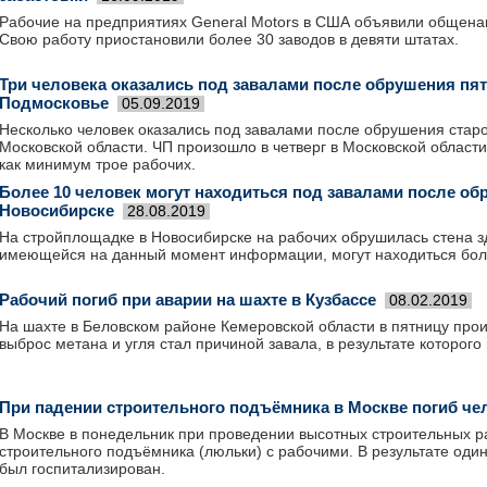
Рабочие на предприятиях General Motors в США объявили общена
Свою работу приостановили более 30 заводов в девяти штатах.
Три человека оказались под завалами после обрушения пят
Подмосковье
05.09.2019
Несколько человек оказались под завалами после обрушения старо
Московской области. ЧП произошло в четверг в Московской област
как минимум трое рабочих.
Более 10 человек могут находиться под завалами после об
Новосибирске
28.08.2019
На стройплощадке в Новосибирске на рабочих обрушилась стена з
имеющейся на данный момент информации, могут находиться боле
Рабочий погиб при аварии на шахте в Кузбассе
08.02.2019
На шахте в Беловском районе Кемеровской области в пятницу про
выброс метана и угля стал причиной завала, в результате которого
При падении строительного подъёмника в Москве погиб че
В Москве в понедельник при проведении высотных строительных 
строительного подъёмника (люльки) с рабочими. В результате один
был госпитализирован.