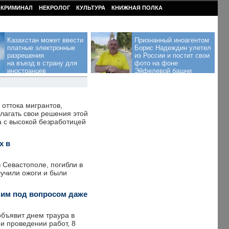
КРИМИНАЛ
НЕКРОЛОГ
КУЛЬТУРА
КНИЖНАЯ ПОЛКА
Казахстан может ввести
Признанный иноагентом
платные электронные
Борис Надеждин улетел
разрешения
из России и постит свои
на въезд в страну для
фото на фоне
иностранцев
Эйфелевой башни
 оттока мигрантов,
длагать свои решения этой
 с высокой безработицей
х в
 Севастополе, погибли в
лучили ожоги и были
шим под вопросом даже
объявит днем траура в
и проведении работ, 8