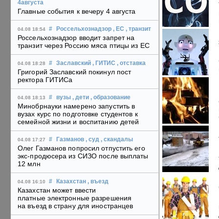
4августа
Главные события к вечеру 4 августа
#
Россельхознадзор
, ЕС
, транзит
04.08 18:54
Россельхознадзор вводит запрет на
транзит через Россию мяса птицы из ЕС
#
Заславский
, ГИТИС
, отставка
04.08 18:28
Григорий Заславский покинул пост
ректора ГИТИСа
#
вузы
, дети
, образование
04.08 18:13
Минобрнауки намерено запустить в
вузах курс по подготовке студентов к
семейной жизни и воспитанию детей
#
Газманов
, суд
, скандалы
04.08 17:27
Олег Газманов попросил отпустить его
экс-продюсера из СИЗО после выплаты
12 млн
#
Казахстан
, въезд
04.08 16:10
Казахстан может ввести
платные электронные разрешения
на въезд в страну для иностранцев