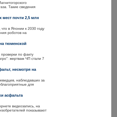
Магнитогорского
газа. Такие сведения
 мест почти 2,5 млн
 что в Японии к 2030 году
ения роботов на
 на тюменской
 проверки по факту
гро": жертвам ЧП стали 7
альт, несмотря на
чевидцев, наблюдавших за
еблагоприятные для
ки асфальта
ернете видеозапись, на
 изобретателей показывают