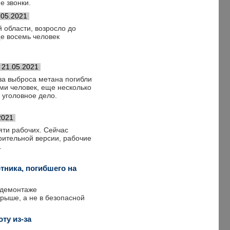
е звонки.
.05.2021
й области, возросло до
е восемь человек
21.05.2021
-за выброса метана погибли
еми человек, еще несколько
 уголовное дело.
2021
яти рабочих. Сейчас
рительной версии, рабочие
.
тника, погибшего на
 демонтаже
крыше, а не в безопасной
ту из-за