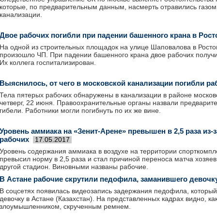
которые, по предварительным данным, насмерть отравились газом
канализации.
Двое рабочих погибли при падении башенного крана в Рост
На одной из строительных площадок на улице Шаповалова в Росто
произошло ЧП. При падении башенного крана двое рабочих получ
Их коллега госпитализирован.
Выяснилось, от чего в московской канализации погибли ра
Тела пятерых рабочих обнаружены в канализации в районе москов
четверг, 22 июня. Правоохранительные органы назвали предвари
гибели. Работники могли погибнуть по их же вине.
Уровень аммиака на «Зенит-Арене» превышен в 2,5 раза из-
рабочих
17.05.2017
Уровень содержания аммиака в воздухе на территории спорткомпл
превысил норму в 2,5 раза и стал причиной переноса матча хозяе
другой стадион. Виновными названы рабочие.
В Астане рабочие скрутили педофила, заманившего девочк
В соцсетях появилась видеозапись задержания педофила, который
девочку в Астане (Казахстан). На представленных кадрах видно, ка
злоумышленником, скрученным ремнем.