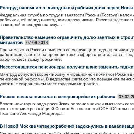
Роструд напомнил о выходных и рабочих днях перед Новы
Федеральная служба по труду и занятости России (Роструд) напом
рабочих дней перед новогодними праздниками. Россиян ждёт шест
за которой последуют каникулы.
Правительство намерено ограничить долю занятых в строи
мигрантов
07.09.2018
Правительство России намерено со следующего года ограничить 
работников, занятых на предприятиях в сфере строительства. Пред
рабочих мест займут россияне.
Несостоявшиеся пенсионеры получат шанс заменить таджи
Минтруд допустил корректировку миграционной политики России в
пенсионной реформы. В ведомстве считают, что повышение пенси
увязать с сокращением мест трудовых мигрантов.
Россия начала высылать северокорейских рабочих
07.02.2
Власти некоторых ряда российских регионов начали высылать севе
соответствии с резолюцией Совета Безопасности ООН. Об этом со
Пхеньяне Александр Мацегора.
В Новой Москве четверо рабочих задохнулись в канализац
Следственное управление СК по Москве выясняет обстоятельства 