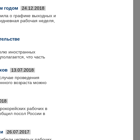
м годом
24.12.2018
нила о графике выходных и
идневная рабочая неделя,
тельстве
долю иностранных
полагается, что часть
ков
13.07.2018
 случае проведения
онного возраста можно
018
рокорейских рабочих в
общил посол России в
ии
26.07.2017
гибели четверых рабочих,