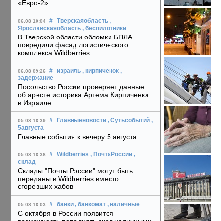
«Евро-2»
#
Тверскаяобласть
,
06.08 10:04
Ярославскаяобласть
, беспилотники
В Тверской области обломки БПЛА
повредили фасад логистического
комплекса Wildberries
#
израиль
, кирпиченок
,
06.08 09:26
задержание
Посольство России проверяет данные
об аресте историка Артема Кирпиченка
в Израиле
#
Главныеновости
, Сутьсобытий
,
05.08 18:39
5августа
Главные события к вечеру 5 августа
#
Wildberries
, ПочтаРоссии
,
05.08 18:38
склад
Склады "Почты России" могут быть
переданы в Wildberries вместо
сгоревших хабов
#
банки
, банкомат
, наличные
05.08 18:03
С октября в России появится