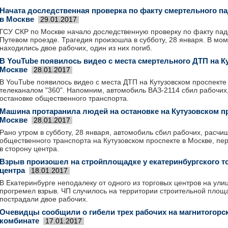
Начата доследственная проверка по факту смертельного п
в Москве
29.01.2017
ГСУ СКР по Москве начало доследственную проверку по факту пад
Путевом проезде. Трагедия произошла в субботу, 28 января. В мо
находились двое рабочих, один из них погиб.
В YouTube появилось видео с места смертельного ДТП на К
Москве
28.01.2017
В YouTube появилось видео с места ДТП на Кутузовском проспекте
телеканалом "360". Напомним, автомобиль ВАЗ-2114 сбил рабочих,
остановке общественного транспорта.
Машина протаранила людей на остановке на Кутузовском п
Москве
28.01.2017
Рано утром в субботу, 28 января, автомобиль сбил рабочих, расчи
общественного транспорта на Кутузовском проспекте в Москве, п
в сторону центра.
Взрыв произошел на стройплощадке у екатеринбургского т
центра
18.01.2017
В Екатеринбурге неподалеку от одного из торговых центров на ул
прогремел взрыв. ЧП случилось на территории строительной площа
пострадали двое рабочих.
Очевидцы сообщили о гибели трех рабочих на магнитогорс
комбинате
17.01.2017