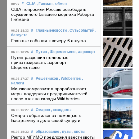
#
США
, Гилман
, обмен
09:27
США попросили Россию освободить
осужденного бывшего морпеха Роберта
Гилмана
#
Главныеновости
, Сутьсобытий
,
06.08 18:33
6августа
Главные события к вечеру 6 августа
#
Путин
, Шереметьево
, аэропорт
06.08 18:25
Путин разрешил полностью
приватизировать аэропорт
Шереметьево
#
Решетников
, Wildberries
,
06.08 17:27
налоги
Минэкономразвития прорабатывает
меры поддержки предпринимателей
после атак на склады Wildberries
#
Омаров
, скандалы
06.08 16:27
Омаров обратился за помощью к
Бастрыкину в деле своей супруги
#
образование
, вузы
, квоты
06.08 15:33
Ректор МГИМО предложил ввести квоты