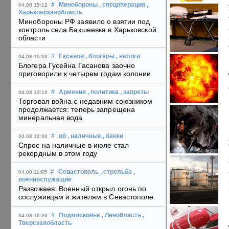
#
Минобороны
, спецоперация
,
04.08 15:12
Харьковскаяобласть
Минобороны РФ заявило о взятии под
контроль села Бакшеевка в Харьковской
области
#
Гасанов
, блогеры
, налоги
04.08 15:03
Блогера Гусейна Гасанова заочно
приговорили к четырем годам колонии
#
Армения
, политика
, запреты
04.08 13:10
Торговая война с недавним союзником
продолжается: теперь запрещена
минеральная вода
#
цб
, наличные
, банки
04.08 12:00
Спрос на наличные в июле стал
рекордным в этом году
#
Севастополь
, стрельба
,
04.08 11:05
военнослужащие
Развожаев: Военный открыл огонь по
сослуживцам и жителям в Севастополе
#
Подмосковье
, Ленобласть
,
04.08 10:20
Тверскаяобласть