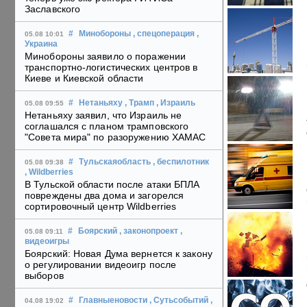
Заславского
#
Минобороны
, спецоперация
,
05.08 10:01
Украина
Минобороны заявило о поражении
транспортно-логистических центров в
Киеве и Киевской области
#
Нетаньяху
, Трамп
, Израиль
05.08 09:55
Нетаньяху заявил, что Израиль не
соглашался с планом трамповского
"Совета мира" по разоружению ХАМАС
#
Тульскаяобласть
, беспилотник
05.08 09:38
, Wildberries
В Тульской области после атаки БПЛА
повреждены два дома и загорелся
сортировочный центр Wildberries
#
Боярский
, законопроект
,
05.08 09:11
видеоигры
Боярский: Новая Дума вернется к закону
о регулировании видеоигр после
выборов
#
Главныеновости
, Сутьсобытий
,
04.08 19:02