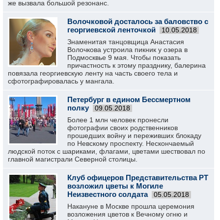
же вызвала большой резонанс.
Волочковой досталось за баловство с
георгиевской ленточкой
10.05.2018
Знаменитая танцовщица Анастасия
Волочкова устроила пикник у озера в
Подмосквье 9 мая. Чтобы показать
причастность к этому празднику, балерина
повязала георгиевскую ленту на часть своего тела и
сфотографировалась у мангала.
Петербург в едином Бессмертном
полку
09.05.2018
Более 1 млн человек пронесли
фотографии своих родственников
прошедших войну и переживших блокаду
по Невскому проспекту. Нескончаемый
людской поток с шариками, флагами, цветами шествовал по
главной магистрали Северной столицы.
Клуб офицеров Представительства РТ
возложил цветы к Могиле
Неизвестного солдата
05.05.2018
Накануне в Москве прошла церемония
возложения цветов к Вечному огню и