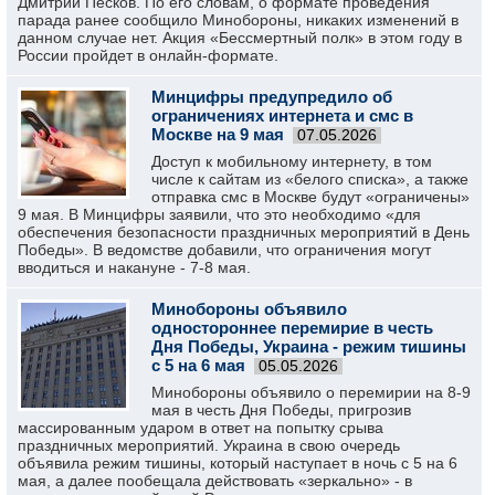
Дмитрий Песков. По его словам, о формате проведения
парада ранее сообщило Минобороны, никаких изменений в
данном случае нет. Акция «Бессмертный полк» в этом году в
России пройдет в онлайн-формате.
Минцифры предупредило об
ограничениях интернета и смс в
Москве на 9 мая
07.05.2026
Доступ к мобильному интернету, в том
числе к сайтам из «белого списка», а также
отправка смс в Москве будут «ограничены»
9 мая. В Минцифры заявили, что это необходимо «для
обеспечения безопасности праздничных мероприятий в День
Победы». В ведомстве добавили, что ограничения могут
вводиться и накануне - 7-8 мая.
Минобороны объявило
одностороннее перемирие в честь
Дня Победы, Украина - режим тишины
с 5 на 6 мая
05.05.2026
Минобороны объявило о перемирии на 8-9
мая в честь Дня Победы, пригрозив
массированным ударом в ответ на попытку срыва
праздничных мероприятий. Украина в свою очередь
объявила режим тишины, который наступает в ночь с 5 на 6
мая, а далее пообещала действовать «зеркально» - в