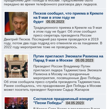
празднонию Дня Победы в Москве. Предложение было
передано во время телефонного разговора двух лидеров.
Песков сообщил, что приема в Кремле
на 9 мая в этом году не
будет
05.05.2023
Традиционного приема в Кремле на 9 мая
в этом году не будет. Об этом сообщил
пресс-секретарь президента России
Дмитрий Песков. Последний раз прием проводился в 2019
году, потом два года подряд его отменяли из-за пандемии. В
2022 году мероприятие тоже не проводилось.
Путин пригласил Эмомали Рахмона на
Парад 9 мая в Москве
05.05.2023
Президент России Владимир Путин
пригласил лидера Таджикистана Эмомали
Рахмона в Москву на праздничные
мероприятия, посвященные Дню Победы.
Об этом сообщила пресс-служба президента Таджикистана.
Ранее сообщалось, что празднование Дня Победы в Москве
может посетить президент Киргизии Садыр Жапаров
Состоялся праздничный концерт
"Песни Победы"
04.05.2023
В Крокус Сити Холле в преддверии 9 мая