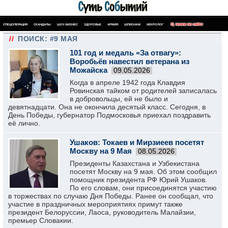
СПЕЦОПЕРАЦИЯ
СКАНДАЛЫ
ШОУ-БИЗНЕС
ЗДОРОВЬЕ
АРМИЯ
ШПИОНАЖ
НЕКРОЛОГ
ПОИСК ПО САЙТУ
//
ПОИСК: #9 МАЯ
101 год и медаль «За отвагу»:
Воробьёв навестил ветерана из
Можайска
09.05.2026
Когда в апреле 1942 года Клавдия
Ровинская тайком от родителей записалась
в добровольцы, ей не было и
девятнадцати. Она не окончила десятый класс. Сегодня, в
День Победы, губернатор Подмосковья приехал поздравить
её лично.
Ушаков: Токаев и Мирзиеев посетят
Москву на 9 Мая
08.05.2026
Президенты Казахстана и Узбекистана
посетят Москву на 9 мая. Об этом сообщил
помощник президента РФ Юрий Ушаков.
По его словам, они присоединятся участию
в торжествах по случаю Дня Победы. Ранее он сообщал, что
участие в праздничных мероприятиях примут также
президент Белоруссии, Лаоса, руководитель Малайзии,
премьер Словакии.