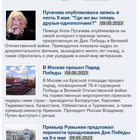
Пугачева опубликовала запись в
честь 9 мая: "Где же вы теперь
друзья-однополчане?"
09.05.2023
Певица Алла Пугачева опубликовала на
своей интернет-странице запись,
приуроченную ко Дню Победы в Великой
Отечественной войне. Примадонна показала кадры из
документального фильма, вышедшего много лет назад, а
также обратилась к уже ушедшим в иной мир ветеранам.
В Москве прошел Парад
Победы
09.05.2023
В Москве на Красной площади прошел
парад, посвященный 78-й годовщине
Победы в Великой Отечественной войне.
На торжественные мероприятия приехали
лидеры семи стран - президенты Белоруссии, Киргизии,
Таджикистана, Казахстана, Узбекистана и Туркмении, а также
премьер-министр Армении. Президент России Владимир
Путин выступил с речью.
Премьер Румынии предложил
перенести празднование Дня Победы
на 8-е мая
09.05.2023