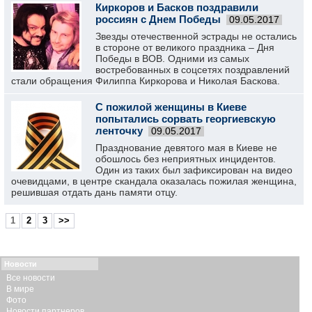
Киркоров и Басков поздравили
россиян с Днем Победы
09.05.2017
Звезды отечественной эстрады не остались
в стороне от великого праздника – Дня
Победы в ВОВ. Одними из самых
востребованных в соцсетях поздравлений
стали обращения Филиппа Киркорова и Николая Баскова.
С пожилой женщины в Киеве
попытались сорвать георгиевскую
ленточку
09.05.2017
Празднование девятого мая в Киеве не
обошлось без неприятных инцидентов.
Один из таких был зафиксирован на видео
очевидцами, в центре скандала оказалась пожилая женщина,
решившая отдать дань памяти отцу.
1
2
3
>>
Новости
Все новости
В мире
Фото
Новости партнеров