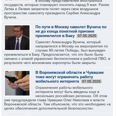
в Москву представителей иностранных
государств, которые планируют посетить парад 9 мая. Ранее
Литва и Латвия запретили полет через свое воздушное
пространство самолету президента Сербии Александра
Вучича.
По пути в Москву самолет Вучича по
не до конца понятной причине
приземлился в Баку
07.05.2025
Самолет Александра Вучича, который
направлялся в Москву на мероприятия по
случаю 80-летия Победы, был вынужден
приземлиться в Баку. Предполагается, что это было была
связано с атакой украинских беспилотников и работой ПВО, в
результате чего московские аэропорты были закрыты.
В Воронежской области и Чувашии
тоже могут ограничить работу
мобильного интернета
07.05.2025
Ограничения работы мобильного
интернета могут быть введены еще в
нескольких российских регионах. Об этом
уже предупредили глава Чувашии Олег Николаев и власти
Воронежской области. Там объяснили, что это необходимо «в
целях обеспечения дополнительной безопасности».