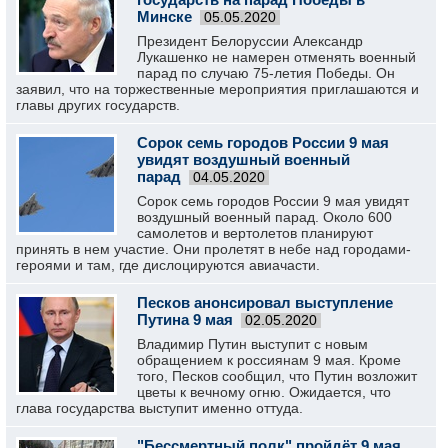
Минске
05.05.2020
Президент Белоруссии Александр
Лукашенко не намерен отменять военный
парад по случаю 75-летия Победы. Он
заявил, что на торжественные мероприятия приглашаются и
главы других государств.
Сорок семь городов России 9 мая
увидят воздушный военный
парад
04.05.2020
Сорок семь городов России 9 мая увидят
воздушный военный парад. Около 600
самолетов и вертолетов планируют
принять в нем участие. Они пролетят в небе над городами-
героями и там, где дислоцируются авиачасти.
Песков анонсировал выступление
Путина 9 мая
02.05.2020
Владимир Путин выступит с новым
обращением к россиянам 9 мая. Кроме
того, Песков сообщил, что Путин возложит
цветы к вечному огню. Ожидается, что
глава государства выступит именно оттуда.
"Бессмертный полк" пройдёт 9 мая,