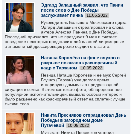
Эдгард Запашный заявил, что Панин
после слов о Дне Победы
заслуживает пинка
11.05.2022
Руководитель Большого Московского цирка
Эдгард Запашный отреагировал на слова
актера Алексея Панина о Дне Победы.
Последний признался, что не празднует 9 мая и считает
поведение некоторых представителей властей лицемерным,
а знаменитый дрессировщик резко осудил его за это.
Наташа Королёва на фоне слухов о
разрыве показала красноречивый
кадр с Тарзаном
10.05.2022
Певица Наташа Королёва и ее муж Сергей
Глушко (Тарзан) уже долгое время
игнорируют домыслы о предразводной
ситуации в семье. В этом контексте фото, обнародованное
популярной исполнительницей, вызвало особый интерес и
было расценено как красноречивый ответ на сплетни: лучше
тысячи слов.
Никита Пресняков отпраздновал День
Победы в загородном доме
Пугачевой
10.05.2022
Музыкант Никита Пресняков устроил