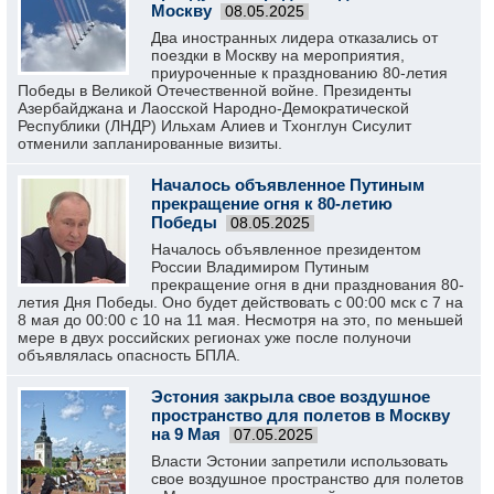
Москву
08.05.2025
Два иностранных лидера отказались от
поездки в Москву на мероприятия,
приуроченные к празднованию 80-летия
Победы в Великой Отечественной войне. Президенты
Азербайджана и Лаосской Народно-Демократической
Республики (ЛНДР) Ильхам Алиев и Тхонглун Сисулит
отменили запланированные визиты.
Началось объявленное Путиным
прекращение огня к 80-летию
Победы
08.05.2025
Началось объявленное президентом
России Владимиром Путиным
прекращение огня в дни празднования 80-
летия Дня Победы. Оно будет действовать с 00:00 мск с 7 на
8 мая до 00:00 с 10 на 11 мая. Несмотря на это, по меньшей
мере в двух российских регионах уже после полуночи
объявлялась опасность БПЛА.
Эстония закрыла свое воздушное
пространство для полетов в Москву
на 9 Мая
07.05.2025
Власти Эстонии запретили использовать
свое воздушное пространство для полетов