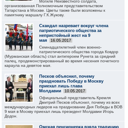
Могиле Неизвестного солдата,
организованная Полномочным представительством
Татарстана в Москве. Цветы также были возложены к
памятнику маршалу Г.К.Жукову.
Скандал назревает вокруг члена
патриотического общества за
непристойный жест на 9
мая
16.05.2017
Семнадцатилетний член военно-
патриотического общества города Ковдор
(Мурманская область) стал антигероем Рунета за средний
палец, продемонстрированный во время несения почетного
караула на девятое мая.
Песков объяснил, почему
праздновать Победу в Москву
приехал лишь глава
Молдавии
10.05.2017
Официальный представитель Кремля
Дмитрий Песков объяснил, почему из всех
международных лидеров на празднование Дня Победы в ВОВ
9 мая в Москву приехал лишь президент Молдавии Игорь
Додон.
Омская пенсионерка взяла традицию