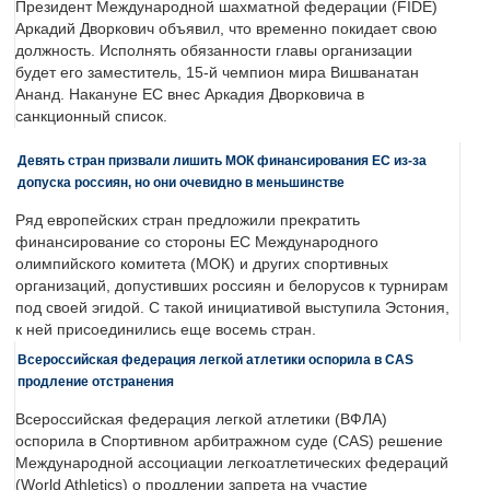
Президент Международной шахматной федерации (FIDE)
Аркадий Дворкович объявил, что временно покидает свою
должность. Исполнять обязанности главы организации
будет его заместитель, 15-й чемпион мира Вишванатан
Ананд. Накануне ЕС внес Аркадия Дворковича в
санкционный список.
Девять стран призвали лишить МОК финансирования ЕС из-за
допуска россиян, но они очевидно в меньшинстве
Ряд европейских стран предложили прекратить
финансирование со стороны ЕС Международного
олимпийского комитета (МОК) и других спортивных
организаций, допустивших россиян и белорусов к турнирам
под своей эгидой. С такой инициативой выступила Эстония,
к ней присоединились еще восемь стран.
Всероссийская федерация легкой атлетики оспорила в CAS
продление отстранения
Всероссийская федерация легкой атлетики (ВФЛА)
оспорила в Спортивном арбитражном суде (CAS) решение
Международной ассоциации легкоатлетических федераций
(World Athletics) о продлении запрета на участие