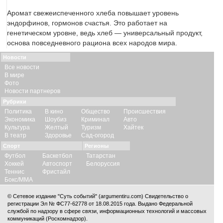
Аромат свежеиспеченного хлеба повышает уровень
эндорфинов, гормонов счастья. Это работает на
генетическом уровне, ведь хлеб — универсальный продукт,
основа повседневного рациона всех народов мира.
Новости
Все новости
В мире
Фото
Новости партнеров
Рубрики
Политика
В кино
Общество
Происшествия
Экономика
Шоубиз
Криминал
Авто
Культура
Желтый
Туризм
Хайтек
В театр
Здоровье
Сад-огород
Спорт
Регионы
Футбол
Баскетбол
Татарстан
Хоккей
Автоспорт
Белоруссия
Теннис
Фристайл
Бокс/ММА
© Сетевое издание "Суть событий" (argumentiru.com) Свидетельство о
регистрации Эл № ФС77-62778 от 18.08.2015 года. Выдано Федеральной
службой по надзору в сфере связи, информационных технологий и массовых
коммуникаций (Роскомнадзор).