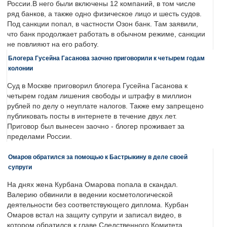
России.В него были включены 12 компаний, в том числе
ряд банков, а также одно физическое лицо и шесть судов.
Под санкции попал, в частности Озон банк. Там заявили,
что банк продолжает работать в обычном режиме, санкции
не повлияют на его работу.
Блогера Гусейна Гасанова заочно приговорили к четырем годам
колонии
Суд в Москве приговорил блогера Гусейна Гасанова к
четырем годам лишения свободы и штрафу в миллион
рублей по делу о неуплате налогов. Также ему запрещено
публиковать посты в интернете в течение двух лет.
Приговор был вынесен заочно - блогер проживает за
пределами России.
Омаров обратился за помощью к Бастрыкину в деле своей
супруги
На днях жена Курбана Омарова попала в скандал.
Валерию обвинили в ведении косметологической
деятельности без соответствующего диплома. Курбан
Омаров встал на защиту супруги и записал видео, в
котором обратился к главе Следственного Комитета