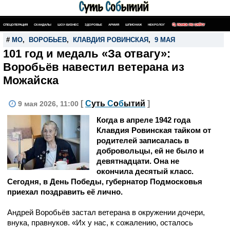
СПЕЦОПЕРАЦИЯ
СКАНДАЛЫ
ШОУ-БИЗНЕС
ЗДОРОВЬЕ
АРМИЯ
ШПИОНАЖ
НЕКРОЛОГ
ПОИСК ПО САЙТУ
#
МО
,
ВОРОБЬЕВ
,
КЛАВДИЯ РОВИНСКАЯ
,
9 МАЯ
101 год и медаль «За отвагу»:
Воробьёв навестил ветерана из
Можайска
[
С
уть
С
о
б
ытий
]
9 мая 2026, 11:00
Когда в апреле 1942 года
Клавдия Ровинская тайком от
родителей записалась в
добровольцы, ей не было и
девятнадцати. Она не
окончила десятый класс.
Сегодня, в День Победы, губернатор Подмосковья
приехал поздравить её лично.
Андрей Воробьёв застал ветерана в окружении дочери,
внука, правнуков. «Их у нас, к сожалению, осталось