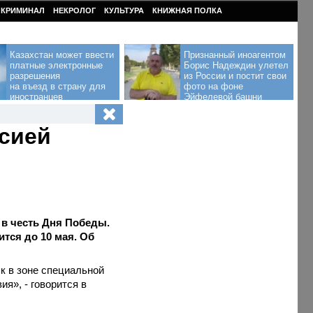
КРИМИНАЛ
НЕКРОЛОГ
КУЛЬТУРА
КНИЖНАЯ ПОЛКА
Казахстан может ввести
Признанный иноагентом
платные электронные
Борис Надеждин улетел
разрешения
из России и постит свои
на въезд в страну для
фото на фоне
иностранцев
Эйфелевой башни
ссией
 в честь Дня Победы.
тся до 10 мая. Об
к в зоне специальной
я», - говорится в