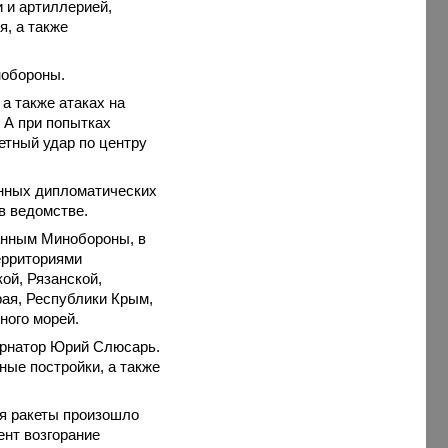
 и артиллерией,
, а также
нобороны.
а также атаках на
 А при попытках
етный удар по центру
анных дипломатических
в ведомстве.
анным Минобороны, в
ерриториями
ой, Рязанской,
рая, Республики Крым,
ного морей.
ернатор Юрий Слюсарь.
ные постройки, а также
ия ракеты произошло
ент возгорание