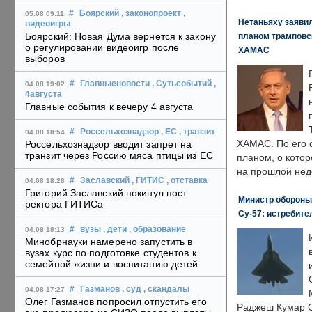
#
Боярский
, законопроект
,
05.08 09:11
Нетаньяху заявил
видеоигры
Боярский: Новая Дума вернется к закону
планом трамповс
о регулировании видеоигр после
ХАМАС
выборов
#
Главныеновости
, Сутьсобытий
,
04.08 19:02
4августа
Главные события к вечеру 4 августа
#
Россельхознадзор
, ЕС
, транзит
04.08 18:54
ХАМАС. По его 
Россельхознадзор вводит запрет на
транзит через Россию мяса птицы из ЕС
планом, о кото
на прошлой нед
#
Заславский
, ГИТИС
, отставка
04.08 18:28
Григорий Заславский покинул пост
Министр обороны
ректора ГИТИСа
Су-57: истребите
#
вузы
, дети
, образование
04.08 18:13
Минобрнауки намерено запустить в
вузах курс по подготовке студентов к
семейной жизни и воспитанию детей
#
Газманов
, суд
, скандалы
04.08 17:27
Олег Газманов попросил отпустить его
Раджеш Кумар С