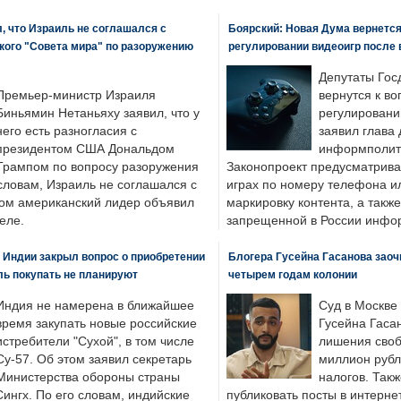
, что Израиль не соглашался с
Боярский: Новая Дума вернется 
кого "Совета мира" по разоружению
регулировании видеоигр после
Депутаты Гос
Премьер-министр Израиля
вернутся к во
Биньямин Нетаньяху заявил, что у
регулировани
него есть разногласия с
заявил глава 
президентом США Дональдом
информполити
Трампом по вопросу разоружения
Законопроект предусматрива
словам, Израиль не соглашался с
играх по номеру телефона ил
ром американский лидер объявил
маркировку контента, а также
еле.
запрещенной в России инфо
 Индии закрыл вопрос о приобретении
Блогера Гусейна Гасанова заоч
ль покупать не планируют
четырем годам колонии
Индия не намерена в ближайшее
Суд в Москве
время закупать новые российские
Гусейна Гаса
истребители "Сухой", в том числе
лишения своб
Су-57. Об этом заявил секретарь
миллион рубл
Министерства обороны страны
налогов. Так
ингх. По его словам, индийские
публиковать посты в интернет