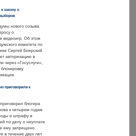
к закону о
 выборов
думы нового созыва
просу о
и видеоигр. Об этом
думского комитета по
ке Сергей Боярский.
ет авторизацию в
и через «Госуслуги»,
 блокировку
рмации.
но приговорили к
 приговорил блогера
нова к четырем годам
оды и штрафу в
ей по делу о неуплате
же ему запрещено
е в течение двух лет.