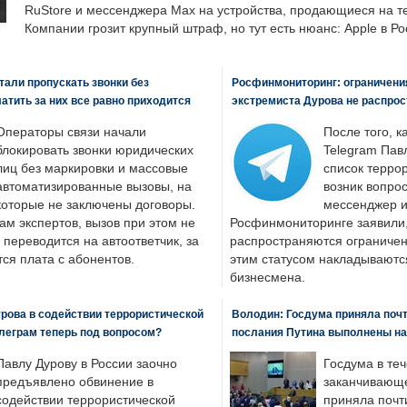
RuStore и мессенджера Max на устройства, продающиеся на т
Компании грозит крупный штраф, но тут есть нюанс: Apple в Ро
али пропускать звонки без
Росфинмониторинг: ограничения
латить за них все равно приходится
экстремиста Дурова не распрос
Операторы связи начали
После того, к
блокировать звонки юридических
Telegram Пав
лиц без маркировки и массовые
список террор
автоматизированные вызовы, на
возник вопрос
которые не заключены договоры.
мессенджер и
ам экспертов, вызов при этом не
Росфинмониторинге заявили, 
 переводится на автоответчик, за
распространяются ограничени
ся плата с абонентов.
этим статусом накладываютс
бизнесмена.
рова в содействии террористической
Володин: Госдума приняла почти
леграм теперь под вопросом?
послания Путина выполнены н
Павлу Дурову в России заочно
Госдума в теч
предъявлено обвинение в
заканчивающе
содействии террористической
приняла почти