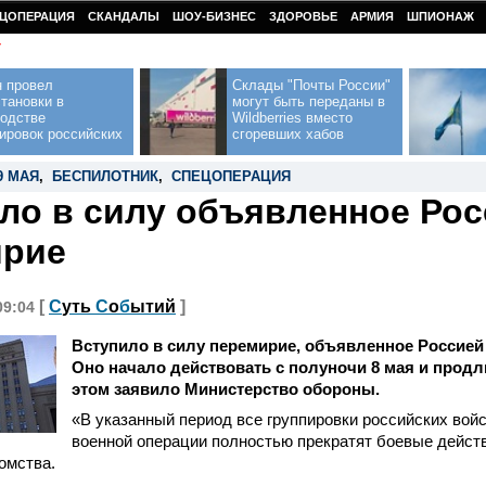
ЦОПЕРАЦИЯ
СКАНДАЛЫ
ШОУ-БИЗНЕС
ЗДОРОВЬЕ
АРМИЯ
ШПИОНАЖ
У
н провел
Склады "Почты России"
тановки в
могут быть переданы в
водстве
Wildberries вместо
ировок российских
сгоревших хабов
9 МАЯ
,
БЕСПИЛОТНИК
,
СПЕЦОПЕРАЦИЯ
ло в силу объявленное Ро
ирие
[
С
уть
С
о
б
ытий
]
09:04
Вступило в силу перемирие, объявленное Россией
Оно начало действовать с полуночи 8 мая и продли
этом заявило Министерство обороны.
«В указанный период все группировки российских войс
военной операции полностью прекратят боевые действи
омства.