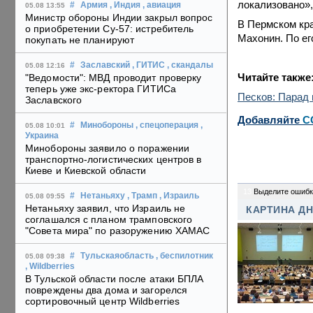
локализовано»,
#
Армия
, Индия
, авиация
05.08 13:55
Министр обороны Индии закрыл вопрос
В Пермском кр
о приобретении Су-57: истребитель
Махонин. По ег
покупать не планируют
#
Заславский
, ГИТИС
, скандалы
05.08 12:16
Читайте также
"Ведомости": МВД проводит проверку
теперь уже экс-ректора ГИТИСа
Песков: Парад 
Заславского
Добавляйте
C
#
Минобороны
, спецоперация
,
05.08 10:01
Украина
Минобороны заявило о поражении
транспортно-логистических центров в
Киеве и Киевской области
13
Выделите ошибк
#
Нетаньяху
, Трамп
, Израиль
05.08 09:55
Нетаньяху заявил, что Израиль не
КАРТИНА Д
соглашался с планом трамповского
"Совета мира" по разоружению ХАМАС
#
Тульскаяобласть
, беспилотник
05.08 09:38
, Wildberries
В Тульской области после атаки БПЛА
повреждены два дома и загорелся
сортировочный центр Wildberries