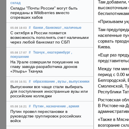
Там добавили, 
склад
высокоточным о
Склады "Почты России" могут быть
переданы в Wildberries вместо
беспилотниками
сгоревших хабов
«Призываем укр
#
банки
, банкомат
, наличные
05.08 18:03
Там предупреди
С октября в России появится
населенные пун
возможность пополнять счет наличными
сорвать праздн
через любой банкомат по СБП
Киева.
#
Ткачук
, екатеринбург
,
05.08 17:07
«Еще раз пред
покушение
представительс
На Урале совершили покушение на
главу завода-разработчика дронов
Между тем мин
«Упырь» Ткачука
период с 0.00 
Белгородской, 
#
образование
, вузы
, выпускники
05.08 16:51
Смоленской, Ту
Выпускники все чаще стали выбирать
для поступления иностранные вузы или
Республики Тат
российские колледжи
Ростовская обл
В Ростове-на-Д
#
Путин
, назначение
, армия
05.08 16:21
административн
Путин провел перестановки в
руководстве группировок российских
«Также в Мясни
войск
возгорание скл