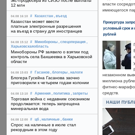
экс-продюсера из СИЗО после выплаты
власти сосредо
12 млн
имеющегося пар
#
Казахстан
, въезд
04.08 16:10
Казахстан может ввести
Прокуртура запр
платные электронные разрешения
условный срок и 
на въезд в страну для иностранцев
рублей
#
Минобороны
, спецоперация
,
04.08 15:12
Харьковскаяобласть
Минобороны РФ заявило о взятии под
контроль села Бакшеевка в Харьковской
области
#
Гасанов
, блогеры
, налоги
04.08 15:03
незаконном выв
Блогера Гусейна Гасанова заочно
миллиона рубле
приговорили к четырем годам колонии
фитнес-марафон
средств.
#
Армения
, политика
, запреты
04.08 13:10
Торговая война с недавним союзником
НАШИ ПУБЛ
продолжается: теперь запрещена
минеральная вода
#
цб
, наличные
, банки
04.08 12:00
Спрос на наличные в июле стал
рекордным в этом году