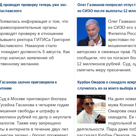
 проводит проверку теперь уже экс-
Олег Газманов попросил отпуст
Заславского
из СИЗО после выплаты 12 млн
Появилась информация о том, что
Олег Газмано
правоохранительные органы
из СИЗО его 
проводят проверку в отношении
Филиппа Росс
бывшего ректора ГИТИСа Григория
арестован по
Заславского. Накануне стало
мошенничеств
н покидает должность 5 августа. Как
авторских и смежных прав. П
ктор написал заявление об
сообщили, что он погасил бо
бственному желанию.
12 миллионов рублей. Суд, о
смягчить меру пресечения.
Гасанова заочно приговорили к
Курбан Омаров о скандале вокр
олонии
случилось из-за моего выбора 
Суд в Москве приговорил блогера
На днях нова
Гусейна Гасанова к четырем годам
мужа Ксении 
лишения свободы и штрафу в
Омарова оказ
миллион рублей по делу о неуплате
скандала. Ее
налогов. Также ему запрещено
подпольной к
ты в интернете в течение двух лет.
деятельности. Пара даже поб
ынесен заочно - блогер проживает
рассказал Курбан Омаров, о