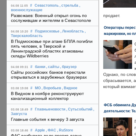
#
Севастополь
, стрельба
,
04.08 11:05
военнослужащие
Развожаев: Военный открыл огонь по
продает.
сослуживцам и жителям в Севастополе
Операторы перест
#
Подмосковье
, Ленобласть
,
04.08 10:20
маркировки, но п
Тверскаяобласть
В Подмосковье при атаке БПЛА погибли
пять человек, в Тверской и
Ленинградской областях атакованы
склады Wildberries
#
банки
, сайты
, браузер
04.08 09:31
Сайты российских банков перестали
Однако, по слов
открываться в зарубежных браузерах
сбрасывается, а
который взимает
#
МО
, Воробьев
, Видное
03.08 19:08
В Видном в ноябре реконструируют
канализационный коллектор
ФСБ обвинила Ду
#
Главныеновости
, Сутьсобытий
,
03.08 18:49
деятельности: Те
3августа
Главные события к вечеру 3 августа
#
Apple
, ФАС
, RuStore
03.08 18:46
ФАС возбудила дело против давно