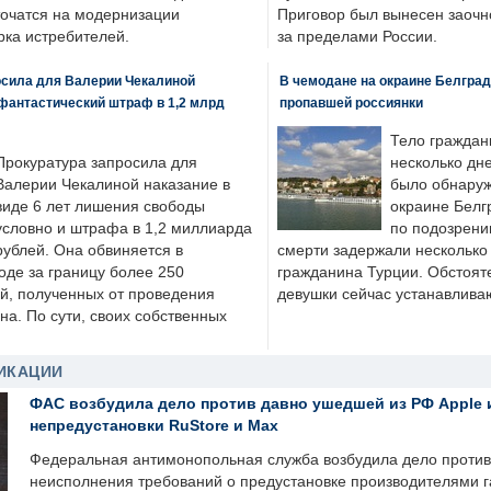
точатся на модернизации
Приговор был вынесен заочно
ка истребителей.
за пределами России.
осила для Валерии Чекалиной
В чемодане на окраине Белград
фантастический штраф в 1,2 млрд
пропавшей россиянки
Тело граждан
Прокуратура запросила для
несколько дне
Валерии Чекалиной наказание в
было обнаруж
виде 6 лет лишения свободы
окраине Белг
условно и штрафа в 1,2 миллиарда
по подозрени
рублей. Она обвиняется в
смерти задержали несколько 
оде за границу более 250
гражданина Турции. Обстоят
й, полученных от проведения
девушки сейчас устанавлива
а. По сути, своих собственных
ИКАЦИИ
ФАС возбудила дело против давно ушедшей из РФ Apple 
непредустановки RuStore и Max
Федеральная антимонопольная служба возбудила дело против 
неисполнения требований о предустановке производителями 