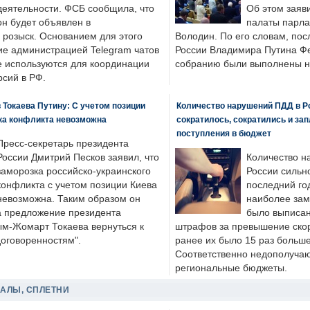
деятельности. ФСБ сообщила, что
Об этом заяв
он будет объявлен в
палаты парла
розыск. Основанием для этого
Володин. По его словам, пос
ие администрацией Telegram чатов
России Владимира Путина Ф
е используются для координации
собранию были выполнены н
рсий в РФ.
 Токаева Путину: С учетом позиции
Количество нарушений ПДД в Р
ка конфликта невозможна
сократилось, сократились и за
поступления в бюджет
Пресс-секретарь президента
России Дмитрий Песков заявил, что
Количество н
заморозка российско-украинского
России сильн
конфликта с учетом позиции Киева
последний год
невозможна. Таким образом он
наиболее зам
а предложение президента
было выписан
ым-Жомарт Токаева вернуться к
штрафов за превышение скоро
договоренностям".
ранее их было 15 раз больше
Соответственно недополучают
региональные бюджеты.
ДАЛЫ, СПЛЕТНИ