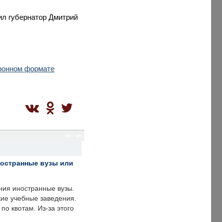
ил губернатор Дмитрий
тронном формате
sm / sm
ностранные вузы или
ния иностранные вузы.
кие учебные заведения.
по квотам. Из-за этого