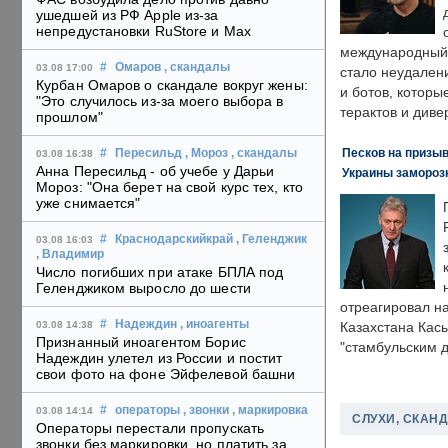
ушедшей из РФ Apple из-за
непредустановки RuStore и Max
международный 
#
Омаров
, скандалы
03.08 17:00
стало неудален
Курбан Омаров о скандале вокруг жены:
и ботов, которы
"Это случилось из-за моего выбора в
терактов и диве
прошлом"
Песков на призыв
#
Пересильд
, Мороз
, скандалы
03.08 16:38
Анна Пересильд - об учебе у Дарьи
Украины замороз
Мороз: "Она берет на свой курс тех, кто
уже снимается"
#
Краснодарскийкрай
, Геленджик
03.08 16:03
, Владимир
Число погибших при атаке БПЛА под
Геленджиком выросло до шести
отреагировал н
#
Надеждин
, иноагенты
03.08 14:38
Казахстана Кас
Признанный иноагентом Борис
"стамбульским 
Надеждин улетел из России и постит
свои фото на фоне Эйфелевой башни
#
операторы
, звонки
, маркировка
03.08 14:14
СЛУХИ, СКАН
Операторы перестали пропускать
звонки без маркировки, но платить за