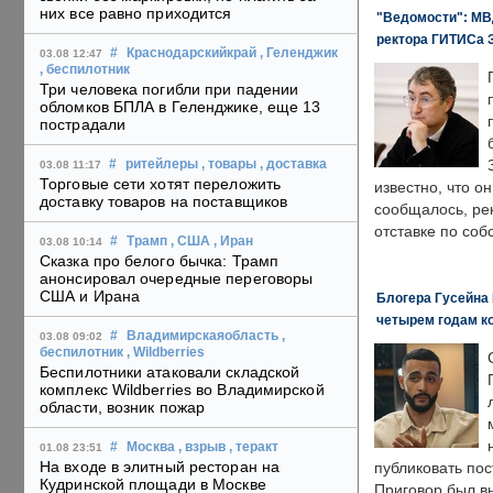
них все равно приходится
"Ведомости": МВД
ректора ГИТИСа 
#
Краснодарскийкрай
, Геленджик
03.08 12:47
, беспилотник
Три человека погибли при падении
обломков БПЛА в Геленджике, еще 13
пострадали
#
ритейлеры
, товары
, доставка
03.08 11:17
Торговые сети хотят переложить
известно, что о
доставку товаров на поставщиков
сообщалось, ре
отставке по со
#
Трамп
, США
, Иран
03.08 10:14
Сказка про белого бычка: Трамп
анонсировал очередные переговоры
США и Ирана
Блогера Гусейна 
четырем годам к
#
Владимирскаяобласть
,
03.08 09:02
беспилотник
, Wildberries
Беспилотники атаковали складской
комплекс Wildberries во Владимирской
области, возник пожар
#
Москва
, взрыв
, теракт
01.08 23:51
На входе в элитный ресторан на
публиковать пос
Кудринской площади в Москве
Приговор был в