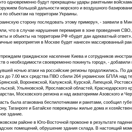
что одновременно будут прекращены удары ракетными войсками
ружием большой дальности морского и воздушного базирования
 по объектам на территории Украины.
аинскую сторону последовать этому примеру», - заявили в Ми
ли, что в случае нарушения перемирия в зоне проведения СВО, 
кты и объекты на территории РФ «будет дан адекватный ответ».
ичные мероприятия в Москве будет нанесен массированный рак
упреждаем гражданское население Киева и сотрудников иностр
тв о необходимости своевременно покинуть город», - добавили 
увшей ночью атаки на российские регионы продолжились. По д
мск до 7.00 мск средства ПВО сбили 264 украинских БПЛА над т
Брянской, Воронежской, Калужской, Курской, Липецкой, Ростовск
льской, Ульяновской, Ярославской областей, Краснодарского к
арстан, Московского региона и над акваториями Азовского и Чер
асть была атакована беспилотниками и ракетами, сообщил губ
ону, Таганроге и Батайске повреждены жилые дома и хозяйствен
ое здание.
ковском районе в Юго-Восточной промзоне в результате паден
адских помещений, обрушение здания склада. В настоящий мом