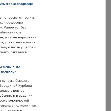
ить его экс-продюсера
в попросил отпустить
экс-продюсера
у. Ранее тот был
 обвинению в
е, а также нарушении
редставители артиста
льшую часть ущерба -
днако, отказался
уг жены: "Это
в прошлом"
я супруга бывшего
Бородиной Курбана
алась в центре
 обвинили в ведении
осметологической
ывала в полиции - как
ни приехали в