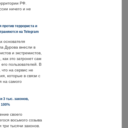
ерритории РФ.
ссии ничего и не
 против террориста и
траняются на Telegram
ак основателя
ла Дурова внесли в
истов и экстремистов,
, как это затронет сам
 его пользователей. В
что на сервис не
я, которые в связи с
я на самого
 3 тыс. законов,
а 100%
ение своего
гося восьмого созыва
 три тысячи законов.