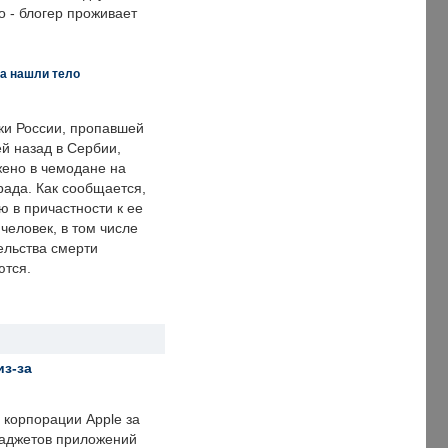
 - блогер проживает
а нашли тело
ки России, пропавшей
й назад в Сербии,
ено в чемодане на
рада. Как сообщается,
ю в причастности к ее
человек, в том числе
ельства смерти
ются.
из-за
корпорации Apple за
гаджетов приложений