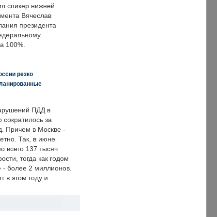
ил спикер нижней
мента Вячеслав
лания президента
едеральному
а 100%.
оссии резко
планированные
арушений ПДД в
о сократилось за
. Причем в Москве -
етно. Так, в июне
о всего 137 тысяч
сти, тогда как годом
 - более 2 миллионов.
 в этом году и