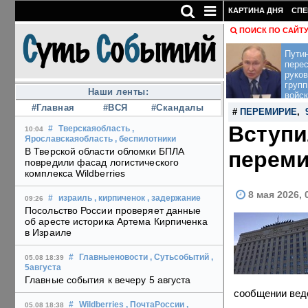
КАРТИНА ДНЯ
СПЕ
ПОИСК ПО САЙТ
Пути
перес
руко
групп
Наши ленты:
войск
#Главная
#ВСЯ
#Скандалы
#
ПЕРЕМИРИЕ
,
Вступи
#
Тверскаяобласть
,
10:04
Ярославскаяобласть
, беспилотники
В Тверской области обломки БПЛА
перем
повредили фасад логистического
комплекса Wildberries
8 мая 2026, 
#
израиль
, кирпиченок
, задержание
09:26
Посольство России проверяет данные
об аресте историка Артема Кирпиченка
в Израиле
#
Главныеновости
, Сутьсобытий
,
05.08 18:39
5августа
Главные события к вечеру 5 августа
сообщении вед
#
Wildberries
, ПочтаРоссии
,
05.08 18:38