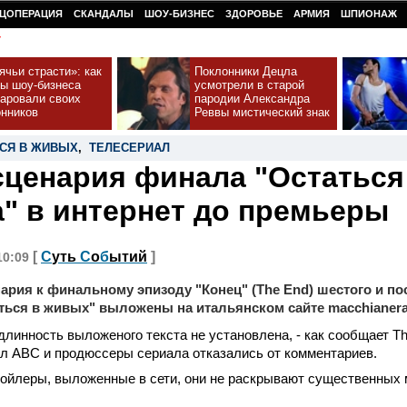
ЦОПЕРАЦИЯ
СКАНДАЛЫ
ШОУ-БИЗНЕС
ЗДОРОВЬЕ
АРМИЯ
ШПИОНАЖ
У
чьи страсти»: как
Поклонники Децла
ды шоу-бизнеса
усмотрели в старой
чаровали своих
пародии Александра
онников
Реввы мистический знак
СЯ В ЖИВЫХ
,
ТЕЛЕСЕРИАЛ
сценария финала "Остаться
а" в интернет до премьеры
[
С
уть
С
о
б
ытий
]
10:09
нария к финальному эпизоду "Конец" (The End) шестого и по
ться в живых" выложены на итальянском сайте macchianera.
длинность выложеного текста не установлена, - как сообщает Th
л ABC и продюссеры сериала отказались от комментариев.
пойлеры, выложенные в сети, они не раскрывают существенных