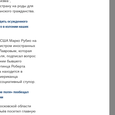
изма",
страну на роды для
нского гражданства.
дить осужденного
о в колонии наших
 США Марко Рубио на
нистром иностранных
Лавровым, которая
ля, подписал вопрос
нии бывшего
отинца Роберта
а находится в
американца
ссоциативный ступор.
не поля» пообещал
ии
осковской области
ьёв посетил главную