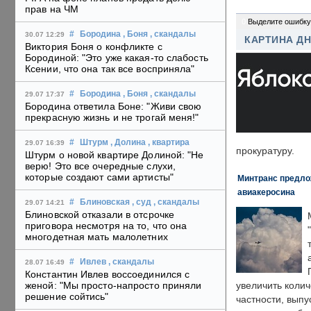
прав на ЧМ
0
Выделите ошибку
#
Бородина
, Боня
, скандалы
30.07 12:29
КАРТИНА Д
Виктория Боня о конфликте с
Бородиной: "Это уже какая-то слабость
Ксении, что она так все восприняла"
#
Бородина
, Боня
, скандалы
29.07 17:37
Бородина ответила Боне: "Живи свою
прекрасную жизнь и не трогай меня!"
#
Штурм
, Долина
, квартира
29.07 16:39
прокуратуру.
Штурм о новой квартире Долиной: "Не
верю! Это все очередные слухи,
которые создают сами артисты"
Минтранс предлож
авиакеросина
#
Блиновская
, суд
, скандалы
29.07 14:21
Блиновской отказали в отсрочке
приговора несмотря на то, что она
многодетная мать малолетних
#
Ивлев
, скандалы
28.07 16:49
Константин Ивлев воссоединился с
женой: "Мы просто-напросто приняли
увеличить колич
решение сойтись"
частности, выпу