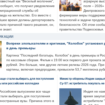
известный как "Веселый молочник",
аграрную выс
сообщил, что получил уведомление
поля – 2026»
миграционной службы об
Дмитровского 
ида на жительство. Его вместе с
фермерами меры поддержки
йшее время должны депортировать
технологий и задачи продов
стало причиной такого решения, он,
безопасности. Об этом сооб
е знает.
правительства Подмосковья.
ИКАЦИИ
Вопреки злопыхателям и критикам, "Колобок" установил 
в день премьеры
Картина "Последний богатырь. Колобок" в день премьеры в Ро
по кассовым сборам. Фильм к 19.00 мск первого дня проката 
рублей. Это больше, чем другие летние релизы 2026 года. Пр
картины, включая предпродажи, превысили 53,7 миллиона руб
чаще стали выбирать для поступления
Министр обороны Индии закрыл
ы или российские колледжи
Су-57: истребитель покупать н
Российские выпускники все чаще
Индия не нам
стали выбирать для поступления
время закупа
иностранные вузы. Причина этого в
истребители "