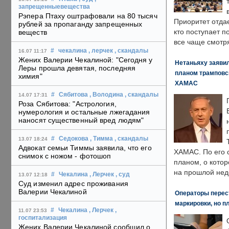
запрещенныевещества
Рэпера Птаху оштрафовали на 80 тысяч
Приоритет отда
рублей за пропаганду запрещенных
кто поступает п
веществ
все чаще смотря
#
чекалина
, лерчек
, скандалы
16.07 11:17
Жених Валерии Чекалиной: "Сегодня у
Нетаньяху заявил
Леры прошла девятая, последняя
планом трамповс
химия"
ХАМАС
#
Сябитова
, Володина
, скандалы
14.07 17:31
Роза Сябитова: "Астрология,
нумерология и остальные лжегадания
наносят существенный вред людям"
#
Седокова
, Тимма
, скандалы
13.07 18:24
Адвокат семьи Тиммы заявила, что его
ХАМАС. По его 
снимок с ножом - фотошоп
планом, о кото
на прошлой нед
#
Чекалина
, Лерчек
, суд
13.07 12:18
Суд изменил адрес проживания
Валерии Чекалиной
Операторы перест
маркировки, но п
#
Чекалина
, Лерчек
,
11.07 23:53
госпитализация
Жених Валерии Чекалиной сообщил о