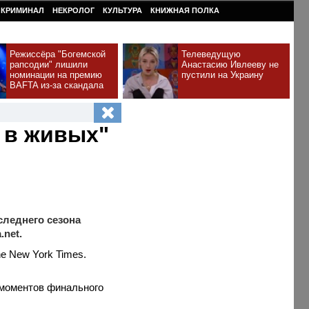
КРИМИНАЛ
НЕКРОЛОГ
КУЛЬТУРА
КНИЖНАЯ ПОЛКА
Режиссёра "Богемской
Телеведущую
рапсодии" лишили
Анастасию Ивлееву не
номинации на премию
пустили на Украину
BAFTA из-за скандала
 в живых"
cледнего сезона
net.
e New York Times.
 моментов финального