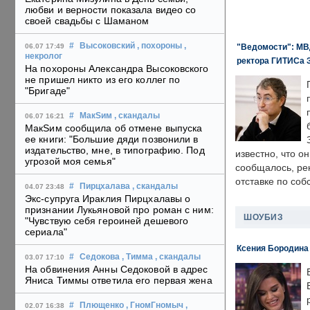
любви и верности показала видео со
своей свадьбы с Шаманом
#
Высоковский
, похороны
,
"Ведомости": МВД
06.07 17:49
некролог
ректора ГИТИСа 
На похороны Александра Высоковского
не пришел никто из его коллег по
"Бригаде"
#
МакSим
, скандалы
06.07 16:21
МакSим сообщила об отмене выпуска
ее книги: "Большие дяди позвонили в
издательство, мне, в типографию. Под
известно, что о
угрозой моя семья"
сообщалось, ре
отставке по со
#
Пирцхалава
, скандалы
04.07 23:48
Экс-супруга Ираклия Пирцхалавы о
признании Лукьяновой про роман с ним:
ШОУБИЗ
"Чувствую себя героиней дешевого
сериала"
Ксения Бородина
#
Седокова
, Тимма
, скандалы
03.07 17:10
На обвинения Анны Седоковой в адрес
Яниса Тиммы ответила его первая жена
#
Плющенко
, ГномГномыч
,
02.07 16:38