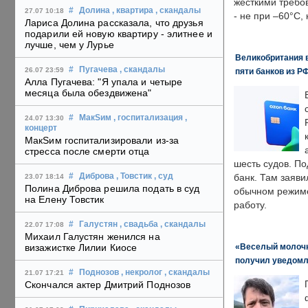
жесткими требо
#
Долина
, квартира
, скандалы
27.07 10:18
- не при –60°C,
Лариса Долина рассказала, что друзья
подарили ей новую квартиру - элитнее и
лучше, чем у Лурье
Великобритания в
#
Пугачева
, скандалы
26.07 23:59
пяти банков из Р
Алла Пугачева: "Я упала и четыре
месяца была обездвижена"
#
МакSим
, госпитализация
,
24.07 13:30
концерт
МакSим госпитализировали из-за
стресса после смерти отца
шесть судов. По
#
Диброва
, Товстик
, суд
банк. Там заяви
23.07 18:14
Полина Диброва решила подать в суд
обычном режиме
на Елену Товстик
работу.
#
Галустян
, свадьба
, скандалы
22.07 17:08
Михаил Галустян женился на
«Веселый молочни
визажистке Лилии Киосе
получил уведомл
#
Поднозов
, некролог
, скандалы
21.07 17:21
Скончался актер Дмитрий Поднозов