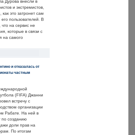
ла Дурова внесли в
истов и экстремистов,
, как это затронет сам
 его пользователей. В
что на сервис не
я, которые в связи с
я на самого
нтино и отказалась от
пионаты частным
еждународной
тбола (FIFA) Джанни
овел встречу с
одством организации
м Рабате. На ней в
т по созданию
дажи доли прав на
рам. По итогам