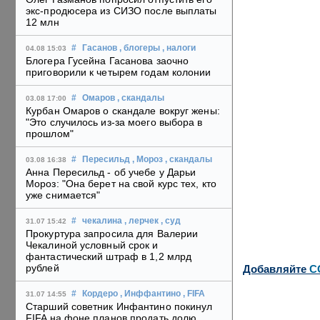
экс-продюсера из СИЗО после выплаты
12 млн
#
Гасанов
, блогеры
, налоги
04.08 15:03
Блогера Гусейна Гасанова заочно
приговорили к четырем годам колонии
#
Омаров
, скандалы
03.08 17:00
Курбан Омаров о скандале вокруг жены:
"Это случилось из-за моего выбора в
прошлом"
#
Пересильд
, Мороз
, скандалы
03.08 16:38
Анна Пересильд - об учебе у Дарьи
Мороз: "Она берет на свой курс тех, кто
уже снимается"
#
чекалина
, лерчек
, суд
31.07 15:42
Прокуртура запросила для Валерии
Чекалиной условный срок и
фантастический штраф в 1,2 млрд
рублей
Добавляйте
C
#
Кордеро
, Инффантино
, FIFA
31.07 14:55
Старший советник Инфантино покинул
FIFA на фоне планов продать долю