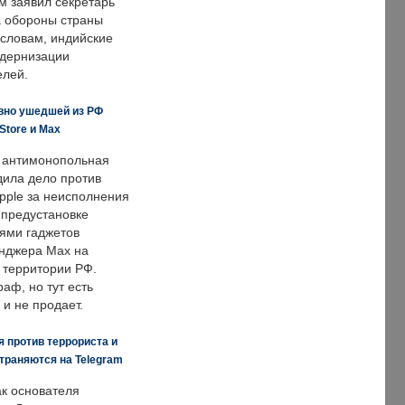
м заявил секретарь
 обороны страны
 словам, индийские
одернизации
елей.
вно ушедшей из РФ
Store и Max
 антимонопольная
дила дело против
pple за неисполнения
 предустановке
ями гаджетов
енджера Max на
 территории РФ.
аф, но тут есть
 и не продает.
 против террориста и
траняются на Telegram
ак основателя