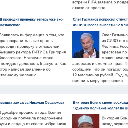
встречи FIFA заявила о под
отказе от проекта.
 проводит проверку теперь уже экс-
Олег Газманов попросил отпуст
Заславского
из СИЗО после выплаты 12 млн
Появилась информация о том, что
Олег Газмано
правоохранительные органы
из СИЗО его 
проводят проверку в отношении
Филиппа Росс
бывшего ректора ГИТИСа Григория
арестован по
Заславского. Накануне стало
мошенничеств
н покидает должность 5 августа. Как
авторских и смежных прав. П
ктор написал заявление об
сообщили, что он погасил бо
бственному желанию.
12 миллионов рублей. Суд, о
смягчить меру пресечения.
 вышла замуж за Николая Сердюкова
Виктория Боня о своем восхожд
"Удивило молчание коллег по ш
В декабре прошлого года Ксения
Бородина получила предложение
Виктория Бон
руки и сердца от своего избранника
назад осущес