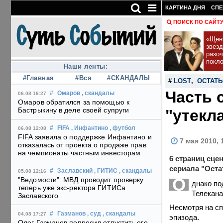
КАРТИНА ДНЯ
СПЕ
ПОИСК ПО САЙТ
«Щеня
звез
разо
покл
Наши ленты:
#Главная
#Вся
#СКАНДАЛЫ
#
LOST
,
ОСТАТЬ
Часть 
#
Омаров
, скандалы
06.08 16:27
Омаров обратился за помощью к
Бастрыкину в деле своей супруги
"утекл
#
FIFA
, Инфантино
, футбол
06.08 12:08
FIFA заявила о поддержке Инфантино и
7 мая 2010, 
отказалась от проекта о продаже прав
на чемпионаты частным инвесторам
6 страниц сце
сериала "Оста
#
Заславский
, ГИТИС
, скандалы
05.08 12:16
О
"Ведомости": МВД проводит проверку
днако по
теперь уже экс-ректора ГИТИСа
Телекана
Заславского
Несмотря на с
#
Газманов
, суд
, скандалы
04.08 17:27
эпизода.
Олег Газманов попросил отпустить его