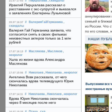
#
Пирцхалава
, скандалы
21.07 17:03
Ираклий Пирцхалава рассказал о
расставании с экс-супругой и выказался
о заявлениях Екатерины Лукьяновой
аннулировании в
семьей в ближа
#
ВалерияГайГерманика
,
20.07 16:37
скандалы
из России. Что 
Валерия Гай Германика заявила, что
по его словам, н
согласится снять в своих фильмах
неизвестных актеров только за 1 млн
НАШИ ПУБЛ
рублей
#
Маслякова
, Масляков
,
17.07 16:13
некролог
Ушла из жизни вдова Александра
Маслякова
#
Николаев
, Николаева
, некролог
17.07 15:56
Ангелина Вовк рассказала, от чего
скончалась вдова телеведущего Юрия
Выпускники все 
Николаева
иностранные вуз
#
Николаева
, Николаев
, некролог
17.07 14:11
Вдова Юрия Николаева скончалась
через 8 месяцев после него
#
Птаха
, суд
,
16.07 15:25