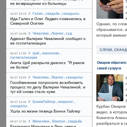
ее возвращении из больницы
#
Галич
, свадьба
, скандалы
10.07 15:19
Ида Галич и Олег Ледвич поженились в
Северной Осетии
Однако, по слов
сбрасывается, а
#
Чекалина
, Лерчек
, суд
10.07 14:48
который взимает
Адвокат Валерии Чекалиной сообщил о
ее госпитализации
СЛУХИ, СКАН
#
Цой
, онкология
,
09.07 17:56
госпитализация
Анита Цой раскрыла диагноз: "Я раком
Омаров обратилс
не болею"
своей супруги
#
Чекалина
, Лерчек
, скандалы
09.07 15:59
Гособвинение попросило возобновить
процесс по делу Валерии Чекалиной, и
тут ей снова стало хуже
#
БонниТайлер
, некролог
,
09.07 12:44
Курбан Омаров в
скандалы
Ушла из жизни певица Бонни Тайлер
видео, в которо
Комитета Алекс
#
Мизулина
, Shaman
, свадьба
08.07 17:50
разобраться в с
Екатерина Мизулина в День семьи,