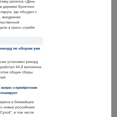
тавку региона «День
 в деревне Бунятино
округа, где обсудил с
, внедрение
ольственной
щили в пресс-службе
рекорд по сборам уже
ссии установил рекорд
заработал 44,8 миллиона
и этом общие сборы
лей.
 вопрос о приобретении
е планируют
ерена в ближайшее
ть новые российские
Сухой", в том числе