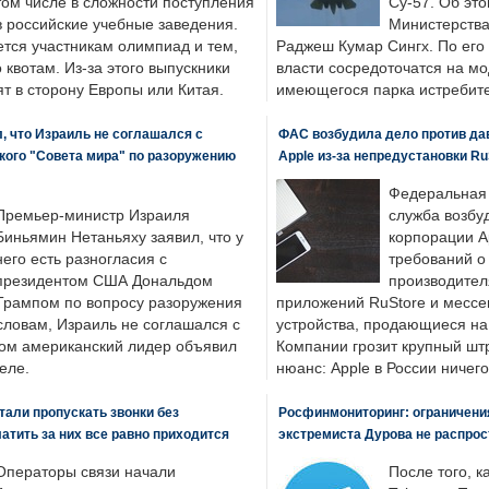
том числе в сложности поступления
Су-57. Об это
в российские учебные заведения.
Министерства
ется участникам олимпиад и тем,
Раджеш Кумар Сингх. По его
о квотам. Из-за этого выпускники
власти сосредоточатся на м
т в сторону Европы или Китая.
имеющегося парка истребит
, что Израиль не соглашался с
ФАС возбудила дело против да
кого "Совета мира" по разоружению
Apple из-за непредустановки Ru
Федеральная
Премьер-министр Израиля
служба возбу
Биньямин Нетаньяху заявил, что у
корпорации A
него есть разногласия с
требований о
президентом США Дональдом
производител
Трампом по вопросу разоружения
приложений RuStore и месс
словам, Израиль не соглашался с
устройства, продающиеся на
ром американский лидер объявил
Компании грозит крупный штр
еле.
нюанс: Apple в России ничего
али пропускать звонки без
Росфинмониторинг: ограничения
латить за них все равно приходится
экстремиста Дурова не распрос
Операторы связи начали
После того, к