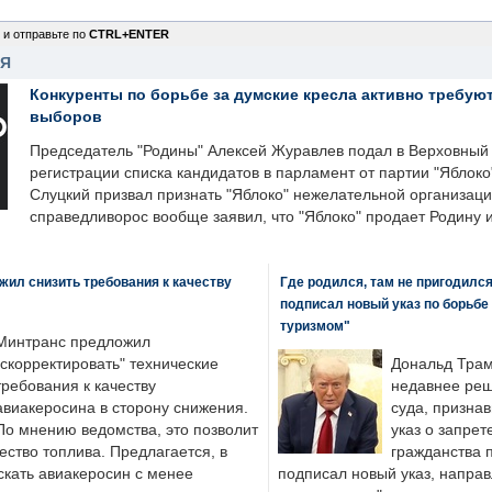
 и отправьте по
CTRL+ENTER
НЯ
Конкуренты по борьбе за думские кресла активно требуют
выборов
Председатель "Родины" Алексей Журавлев подал в Верховный 
регистрации списка кандидатов в парламент от партии "Яблок
Слуцкий призвал признать "Яблоко" нежелательной организаци
справедливорос вообще заявил, что "Яблоко" продает Родину 
ил снизить требования к качеству
Где родился, там не пригодилс
подписал новый указ по борьбе
туризмом"
Минтранс предложил
"скорректировать" технические
Дональд Трам
требования к качеству
недавнее реш
авиакеросина в сторону снижения.
суда, призна
По мнению ведомства, это позволит
указ о запрет
ество топлива. Предлагается, в
гражданства 
скать авиакеросин с менее
подписал новый указ, направ