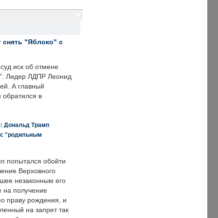
ak
 снять "Яблоко" с
суд иск об отмене
о". Лидер ЛДПР Леонид
ей. А главный
и обратился в
я: Дональд Трамп
 с "родильным
п попытался обойти
ение Верховного
вшее незаконным его
е на получение
по праву рождения, и
ленный на запрет так