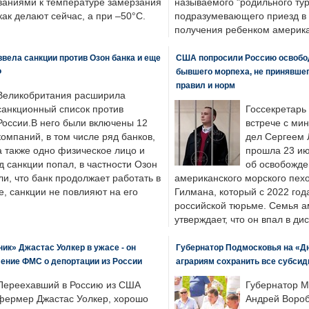
ваниями к температуре замерзания
называемого "родильного тур
 как делают сейчас, а при –50°C.
подразумевающего приезд в 
получения ребенком америка
вела санкции против Озон банка и еще
США попросили Россию освобо
Ф
бывшего морпеха, не принявшег
правил и норм
Великобритания расширила
санкционный список против
Госсекретарь
России.В него были включены 12
встрече с ми
компаний, в том числе ряд банков,
дел Сергеем 
а также одно физическое лицо и
прошла 23 ию
д санкции попал, в частности Озон
об освобожде
ли, что банк продолжает работать в
американского морского пех
, санкции не повлияют на его
Гилмана, который с 2022 год
российской тюрьме. Семья 
утверждает, что он впал в ди
к» Джастас Уолкер в ужасе - он
Губернатор Подмосковья на «Д
ение ФМС о депортации из России
аграриям сохранить все субсид
Переехавший в Россию из США
Губернатор М
фермер Джастас Уолкер, хорошо
Андрей Вороб