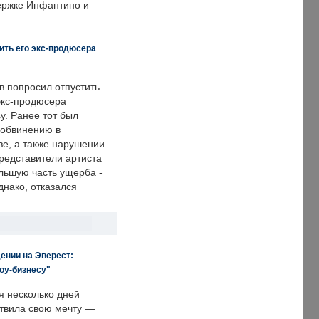
держке Инфантино и
ить его экс-продюсера
в попросил отпустить
экс-продюсера
у. Ранее тот был
 обвинению в
е, а также нарушении
редставители артиста
льшую часть ущерба -
днако, отказался
ении на Эверест:
оу-бизнесу"
я несколько дней
твила свою мечту —