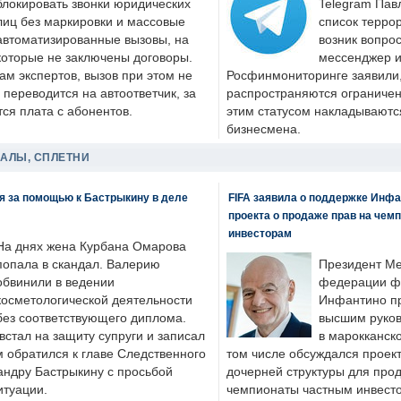
блокировать звонки юридических
Telegram Пав
лиц без маркировки и массовые
список террор
автоматизированные вызовы, на
возник вопрос
которые не заключены договоры.
мессенджер и
ам экспертов, вызов при этом не
Росфинмониторинге заявили, 
 переводится на автоответчик, за
распространяются ограничени
ся плата с абонентов.
этим статусом накладываютс
бизнесмена.
ДАЛЫ, СПЛЕТНИ
я за помощью к Бастрыкину в деле
FIFA заявила о поддержке Инфа
проекта о продаже прав на чем
инвесторам
На днях жена Курбана Омарова
попала в скандал. Валерию
Президент М
обвинили в ведении
федерации фу
косметологической деятельности
Инфантино пр
без соответствующего диплома.
высшим руков
стал на защиту супруги и записал
в марокканско
м обратился к главе Следственного
том числе обсуждался проек
андру Бастрыкину с просьбой
дочерней структуры для про
итуации.
чемпионаты частным инвесто