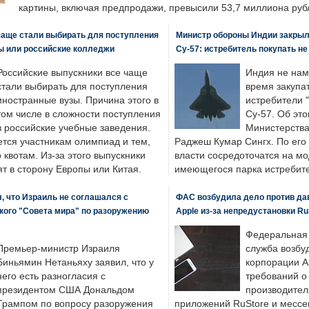
картины, включая предпродажи, превысили 53,7 миллиона руб
чаще стали выбирать для поступления
Министр обороны Индии закрыл
ы или российские колледжи
Су-57: истребитель покупать н
Российские выпускники все чаще
Индия не нам
стали выбирать для поступления
время закупа
иностранные вузы. Причина этого в
истребители "
том числе в сложности поступления
Су-57. Об это
в российские учебные заведения.
Министерства
ется участникам олимпиад и тем,
Раджеш Кумар Сингх. По его
о квотам. Из-за этого выпускники
власти сосредоточатся на м
т в сторону Европы или Китая.
имеющегося парка истребит
, что Израиль не соглашался с
ФАС возбудила дело против да
кого "Совета мира" по разоружению
Apple из-за непредустановки Ru
Федеральная
Премьер-министр Израиля
служба возбу
Биньямин Нетаньяху заявил, что у
корпорации A
него есть разногласия с
требований о
президентом США Дональдом
производител
Трампом по вопросу разоружения
приложений RuStore и месс