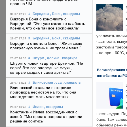
прав на ЧМ
#
Бородина
, Боня
, скандалы
30.07 12:29
Виктория Боня о конфликте с
Бородиной: "Это уже какая-то слабость
Ксении, что она так все восприняла"
увеличить колич
#
Бородина
, Боня
, скандалы
29.07 17:37
частности, выпу
Бородина ответила Боне: "Живи свою
жесткими требо
прекрасную жизнь и не трогай меня!"
- не при –60°C,
#
Штурм
, Долина
, квартира
29.07 16:39
Штурм о новой квартире Долиной: "Не
верю! Это все очередные слухи,
Великобритания в
которые создают сами артисты"
пяти банков из Р
#
Блиновская
, суд
, скандалы
29.07 14:21
Блиновской отказали в отсрочке
приговора несмотря на то, что она
многодетная мать малолетних
#
Ивлев
, скандалы
28.07 16:49
Константин Ивлев воссоединился с
шесть судов. По
женой: "Мы просто-напросто приняли
банк. Там заяви
решение сойтись"
обычном режиме