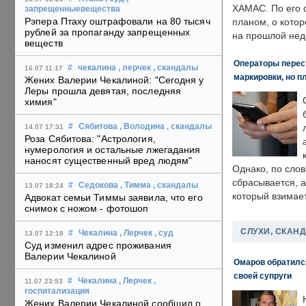
ХАМАС. По его 
запрещенныевещества
Рэпера Птаху оштрафовали на 80 тысяч
планом, о кото
рублей за пропаганду запрещенных
на прошлой нед
веществ
Операторы перест
#
чекалина
, лерчек
, скандалы
16.07 11:17
маркировки, но п
Жених Валерии Чекалиной: "Сегодня у
Леры прошла девятая, последняя
химия"
#
Сябитова
, Володина
, скандалы
14.07 17:31
Роза Сябитова: "Астрология,
нумерология и остальные лжегадания
наносят существенный вред людям"
Однако, по слов
сбрасывается, а
#
Седокова
, Тимма
, скандалы
13.07 18:24
который взимает
Адвокат семьи Тиммы заявила, что его
снимок с ножом - фотошоп
СЛУХИ, СКАН
#
Чекалина
, Лерчек
, суд
13.07 12:18
Суд изменил адрес проживания
Валерии Чекалиной
Омаров обратилс
своей супруги
#
Чекалина
, Лерчек
,
11.07 23:53
госпитализация
Жених Валерии Чекалиной сообщил о