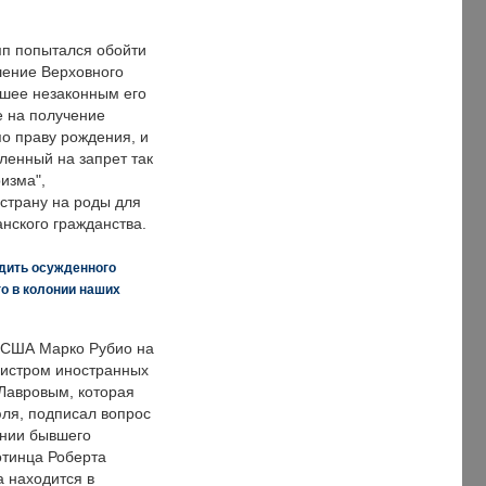
п попытался обойти
ение Верховного
вшее незаконным его
е на получение
по праву рождения, и
ленный на запрет так
изма",
страну на роды для
нского гражданства.
дить осужденного
о в колонии наших
 США Марко Рубио на
нистром иностранных
Лавровым, которая
ля, подписал вопрос
нии бывшего
отинца Роберта
а находится в