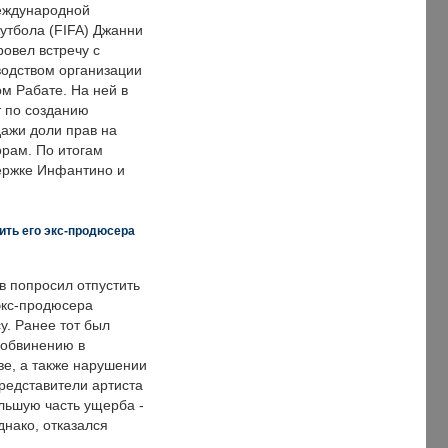
еждународной
тбола (FIFA) Джанни
овел встречу с
одством организации
м Рабате. На ней в
т по созданию
дажи доли прав на
рам. По итогам
держке Инфантино и
ить его экс-продюсера
в попросил отпустить
экс-продюсера
у. Ранее тот был
 обвинению в
е, а также нарушении
редставители артиста
льшую часть ущерба -
днако, отказался