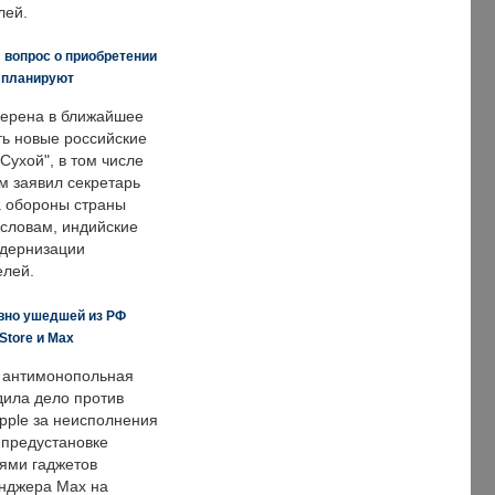
лей.
 вопрос о приобретении
е планируют
ерена в ближайшее
ть новые российские
Сухой", в том числе
м заявил секретарь
 обороны страны
 словам, индийские
одернизации
елей.
вно ушедшей из РФ
Store и Max
 антимонопольная
дила дело против
pple за неисполнения
 предустановке
ями гаджетов
енджера Max на