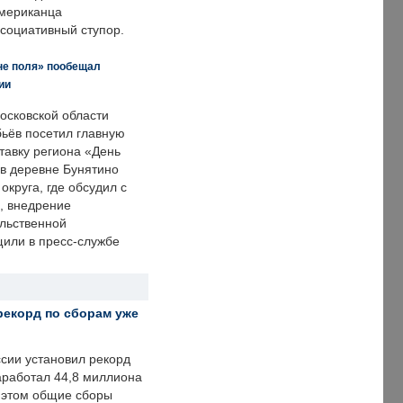
американца
ссоциативный ступор.
не поля» пообещал
ии
осковской области
ьёв посетил главную
тавку региона «День
 в деревне Бунятино
округа, где обсудил с
, внедрение
ольственной
щили в пресс-службе
рекорд по сборам уже
ссии установил рекорд
заработал 44,8 миллиона
и этом общие сборы