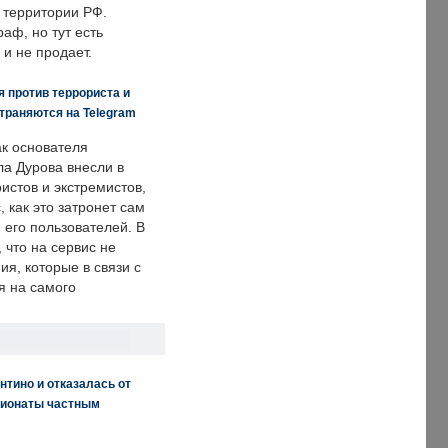
 территории РФ.
аф, но тут есть
 и не продает.
 против террориста и
траняются на Telegram
ак основателя
ла Дурова внесли в
истов и экстремистов,
, как это затронет сам
 его пользователей. В
что на сервис не
я, которые в связи с
я на самого
нтино и отказалась от
пионаты частным