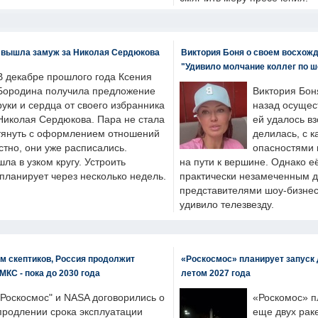
 вышла замуж за Николая Сердюкова
Виктория Боня о своем восхожд
"Удивило молчание коллег по ш
В декабре прошлого года Ксения
Бородина получила предложение
Виктория Бон
руки и сердца от своего избранника
назад осущес
Николая Сердюкова. Пара не стала
ей удалось вз
тянуть с оформлением отношений
делилась, с к
естно, они уже расписались.
опасностями 
а в узком кругу. Устроить
на пути к вершине. Однако е
планирует через несколько недель.
практически незамеченным 
представителями шоу-бизнес
удивило телезвезду.
м скептиков, Россия продолжит
«Роскосмос» планирует запуск 
МКС - пока до 2030 года
летом 2027 года
"Роскосмос" и NASA договорились о
«Роскомос» пл
продлении срока эксплуатации
еще двух рак