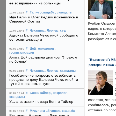
ее возвращении из больницы
#
Галич
, свадьба
, скандалы
10.07 15:19
Ида Галич и Олег Ледвич поженились в
Северной Осетии
Курбан Омаров в
видео, в которо
#
Чекалина
, Лерчек
, суд
10.07 14:48
Комитета Алекс
Адвокат Валерии Чекалиной сообщил о
разобраться в с
ее госпитализации
#
Цой
, онкология
,
09.07 17:56
госпитализация
Анита Цой раскрыла диагноз: "Я раком
"Ведомости": МВД
не болею"
ректора ГИТИСа 
#
Чекалина
, Лерчек
, скандалы
09.07 15:59
Гособвинение попросило возобновить
процесс по делу Валерии Чекалиной, и
тут ей снова стало хуже
#
БонниТайлер
, некролог
,
09.07 12:44
скандалы
известно, что о
Ушла из жизни певица Бонни Тайлер
сообщалось, ре
отставке по со
#
Мизулина
, Shaman
, свадьба
08.07 17:50
Екатерина Мизулина в День семьи,