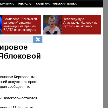
КРИМИНАЛ
НЕКРОЛОГ
КУЛЬТУРА
КНИЖНАЯ ПОЛКА
Режиссёра "Богемской
Телеведущую
рапсодии" лишили
Анастасию Ивлееву не
номинации на премию
пустили на Украину
BAFTA из-за скандала
мировое
 Яблоковой
илиппом Киркоровым и
ений девушке во время
орин сообщил, что
й Яблоковой остаются
ова в 417-й участок