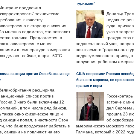
туризмом"
Минтранс предложил
"скорректировать" технические
Дональд Трам
требования к качеству
недавнее реш
авиакеросина в сторону снижения.
суда, призна
По мнению ведомства, это позволит
указ о запрет
ество топлива. Предлагается, в
гражданства 
скать авиакеросин с менее
подписал новый указ, направ
ваниями к температуре замерзания
называемого "родильного тур
 как делают сейчас, а при –50°C.
подразумевающего приезд в 
получения ребенком америка
вела санкции против Озон банка и еще
США попросили Россию освобо
Ф
бывшего морпеха, не принявшег
правил и норм
Великобритания расширила
санкционный список против
Госсекретарь
России.В него были включены 12
встрече с ми
компаний, в том числе ряд банков,
дел Сергеем 
а также одно физическое лицо и
прошла 23 ию
д санкции попал, в частности Озон
об освобожде
ли, что банк продолжает работать в
американского морского пех
, санкции не повлияют на его
Гилмана, который с 2022 год