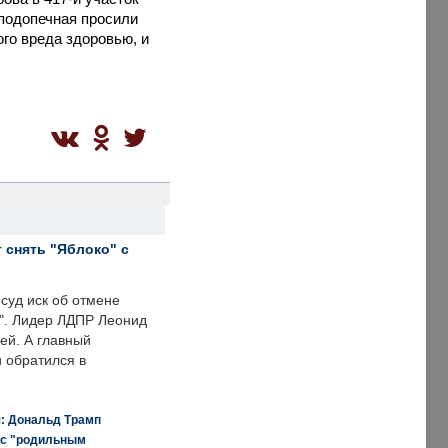
 подопечная просили
ого вреда здоровью, и
 снять "Яблоко" с
суд иск об отмене
о". Лидер ЛДПР Леонид
ей. А главный
и обратился в
я: Дональд Трамп
 с "родильным