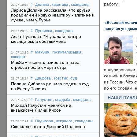
работу.
#
Долина
, квартира
, скандалы
27.07 10:18
Лариса Долина рассказала, что друзья
подарили ей новую квартиру - элитнее и
лучше, чем у Лурье
«Веселый молочни
получил уведомл
#
Пугачева
, скандалы
26.07 23:59
Алла Пугачева: "Я упала и четыре
месяца была обездвижена"
#
МакSим
, госпитализация
,
24.07 13:30
концерт
МакSим госпитализировали из-за
стресса после смерти отца
аннулировании в
семьей в ближа
#
Диброва
, Товстик
, суд
23.07 18:14
из России. Что 
Полина Диброва решила подать в суд
по его словам, н
на Елену Товстик
НАШИ ПУБЛ
#
Галустян
, свадьба
, скандалы
22.07 17:08
Михаил Галустян женился на
визажистке Лилии Киосе
#
Поднозов
, некролог
, скандалы
21.07 17:21
Скончался актер Дмитрий Поднозов