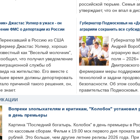
российской тюрьме. Семья 
утверждает, что он впал в ди
к» Джастас Уолкер в ужасе - он
Губернатор Подмосковья на «Д
ение ФМС о депортации из России
аграриям сохранить все субсид
Переехавший в Россию из США
Губернатор М
фермер Джастас Уолкер, хорошо
Андрей Вороб
известный как "Веселый молочник",
аграрную выс
сообщил, что получил уведомление
поля – 2026»
миграционной службы об
Дмитровского 
ида на жительство. Его вместе с
фермерами меры поддержки
йшее время должны депортировать
технологий и задачи продов
стало причиной такого решения, он,
безопасности. Об этом сооб
е знает.
правительства Подмосковья.
ИКАЦИИ
Вопреки злопыхателям и критикам, "Колобок" установил 
в день премьеры
Картина "Последний богатырь. Колобок" в день премьеры в Ро
по кассовым сборам. Фильм к 19.00 мск первого дня проката 
рублей. Это больше, чем другие летние релизы 2026 года. Пр