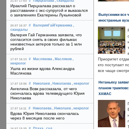
#
Пирцхалава
, скандалы
21.07 17:03
Ираклий Пирцхалава рассказал о
расставании с экс-супругой и выказался
Выпускники все 
о заявлениях Екатерины Лукьяновой
иностранные вуз
#
ВалерияГайГерманика
,
20.07 16:37
скандалы
Валерия Гай Германика заявила, что
согласится снять в своих фильмах
неизвестных актеров только за 1 млн
рублей
Приоритет отда
#
Маслякова
, Масляков
,
17.07 16:13
некролог
кто поступает п
Ушла из жизни вдова Александра
все чаще смотря
Маслякова
Нетаньяху заявил
#
Николаев
, Николаева
, некролог
17.07 15:56
планом трамповс
Ангелина Вовк рассказала, от чего
скончалась вдова телеведущего Юрия
ХАМАС
Николаева
#
Николаева
, Николаев
, некролог
17.07 14:11
Вдова Юрия Николаева скончалась
через 8 месяцев после него
#
Птаха
, суд
,
16.07 15:25