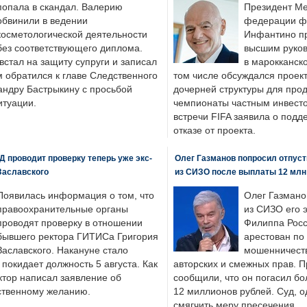
попала в скандал. Валерию
Президент М
обвинили в ведении
федерации фу
косметологической деятельности
Инфантино пр
без соответствующего диплома.
высшим руков
стал на защиту супруги и записал
в марокканско
м обратился к главе Следственного
том числе обсуждался проек
андру Бастрыкину с просьбой
дочерней структуры для про
итуации.
чемпионаты частным инвесто
встречи FIFA заявила о под
отказе от проекта.
 проводит проверку теперь уже экс-
Олег Газманов попросил отпуст
Заславского
из СИЗО после выплаты 12 млн
Появилась информация о том, что
Олег Газмано
правоохранительные органы
из СИЗО его 
проводят проверку в отношении
Филиппа Росс
бывшего ректора ГИТИСа Григория
арестован по
Заславского. Накануне стало
мошенничеств
н покидает должность 5 августа. Как
авторских и смежных прав. П
ктор написал заявление об
сообщили, что он погасил бо
бственному желанию.
12 миллионов рублей. Суд, о
смягчить меру пресечения.