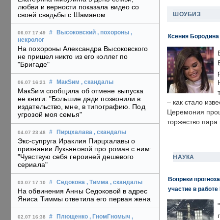
любви и верности показала видео со
ШОУБИЗ
своей свадьбы с Шаманом
#
Высоковский
, похороны
,
06.07 17:49
Ксения Бородина
некролог
На похороны Александра Высоковского
не пришел никто из его коллег по
"Бригаде"
#
МакSим
, скандалы
06.07 16:21
МакSим сообщила об отмене выпуска
ее книги: "Большие дяди позвонили в
– как стало изв
издательство, мне, в типографию. Под
Церемония прошл
угрозой моя семья"
торжество пара 
#
Пирцхалава
, скандалы
04.07 23:48
Экс-супруга Ираклия Пирцхалавы о
признании Лукьяновой про роман с ним:
"Чувствую себя героиней дешевого
НАУКА
сериала"
Вопреки прогноза
#
Седокова
, Тимма
, скандалы
03.07 17:10
участие в работе 
На обвинения Анны Седоковой в адрес
Яниса Тиммы ответила его первая жена
#
Плющенко
, ГномГномыч
,
02.07 16:38