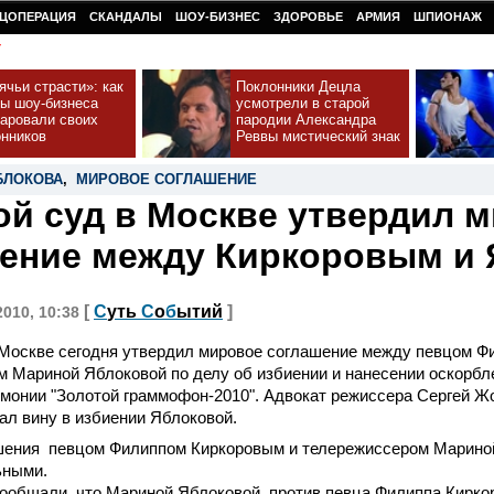
ЦОПЕРАЦИЯ
СКАНДАЛЫ
ШОУ-БИЗНЕС
ЗДОРОВЬЕ
АРМИЯ
ШПИОНАЖ
У
чьи страсти»: как
Поклонники Децла
ды шоу-бизнеса
усмотрели в старой
чаровали своих
пародии Александра
онников
Реввы мистический знак
БЛОКОВА
,
МИРОВОЕ СОГЛАШЕНИЕ
й суд в Москве утвердил 
ение между Киркоровым и
[
С
уть
С
о
б
ытий
]
2010, 10:38
 Москве сегодня утвердил мировое соглашение между певцом Ф
 Мариной Яблоковой по делу об избиении и нанесении оскорбл
монии "Золотой граммофон-2010". Адвокат режиссера Сергей Ж
ал вину в избиении Яблоковой.
шения певцом Филиппом Киркоровым и телережиссером Марино
ьными.
ообщали, что Мариной Яблоковой против певца Филиппа Киркор