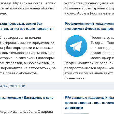
словам, Израиль не соглашался с
устройства, продающиеся на
ром американский лидер объявил
Компании грозит крупный штр
еле.
нюанс: Apple в России ничего
али пропускать звонки без
Росфинмониторинг: ограничения
латить за них все равно приходится
экстремиста Дурова не распрос
Операторы связи начали
После того, к
блокировать звонки юридических
Telegram Пав
лиц без маркировки и массовые
список террор
автоматизированные вызовы, на
возник вопрос
которые не заключены договоры.
мессенджер и
ам экспертов, вызов при этом не
Росфинмониторинге заявили, 
 переводится на автоответчик, за
распространяются ограничени
ся плата с абонентов.
этим статусом накладываютс
бизнесмена.
ДАЛЫ, СПЛЕТНИ
я за помощью к Бастрыкину в деле
FIFA заявила о поддержке Инфа
проекта о продаже прав на чем
инвесторам
На днях жена Курбана Омарова