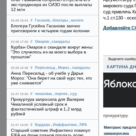
экс-продюсера из СИЗО после выплаты
мирового суда 
12 млн
суд привлечь Ки
ч.1 ст.130 - ос
#
Гасанов
, блогеры
, налоги
04.08 15:03
Блогера Гусейна Гасанова заочно
Добавляйте
C
приговорили к четырем годам колонии
#
Омаров
, скандалы
03.08 17:00
Курбан Омаров о скандале вокруг жены:
"Это случилось из-за моего выбора в
прошлом"
0
Выделите ошибку
КАРТИНА Д
#
Пересильд
, Мороз
, скандалы
03.08 16:38
Анна Пересильд - об учебе у Дарьи
Мороз: "Она берет на свой курс тех, кто
уже снимается"
#
чекалина
, лерчек
, суд
31.07 15:42
Прокуртура запросила для Валерии
Чекалиной условный срок и
фантастический штраф в 1,2 млрд
рублей
прокуратуру.
#
Кордеро
, Инффантино
, FIFA
31.07 14:55
Минтранс предлож
Старший советник Инфантино покинул
авиакеросина
FIFA на фоне планов продать долю