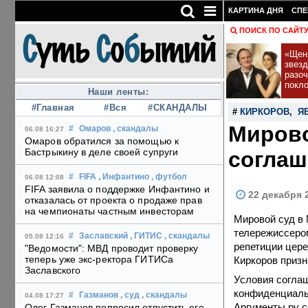
КАРТИНА ДНЯ
СПЕ
ПОИСК ПО САЙТ
«Щеня
звез
разо
покл
Наши ленты:
#Главная
#Вся
#СКАНДАЛЫ
#
КИРКОРОВ
,
Я
Мирово
#
Омаров
, скандалы
06.08 16:27
Омаров обратился за помощью к
Бастрыкину в деле своей супруги
соглаш
#
FIFA
, Инфантино
, футбол
06.08 12:08
FIFA заявила о поддержке Инфантино и
22 декабря 
отказалась от проекта о продаже прав
на чемпионаты частным инвесторам
Мировой суд в
телережиссером
#
Заславский
, ГИТИС
, скандалы
05.08 12:16
репетиции цере
"Ведомости": МВД проводит проверку
теперь уже экс-ректора ГИТИСа
Киркоров призн
Заславского
Условия согла
конфиденциал
#
Газманов
, суд
, скандалы
04.08 17:27
Аргументы.ру с
Олег Газманов попросил отпустить его