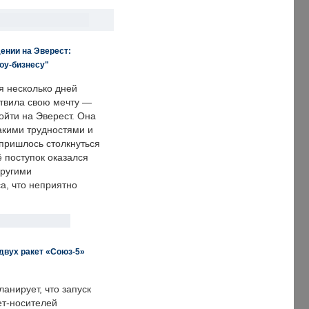
ении на Эверест:
оу-бизнесу"
я несколько дней
твила свою мечту —
ойти на Эверест. Она
акими трудностями и
пришлось столкнуться
ё поступок оказался
другими
а, что неприятно
двух ракет «Союз-5»
анирует, что запуск
ет-носителей