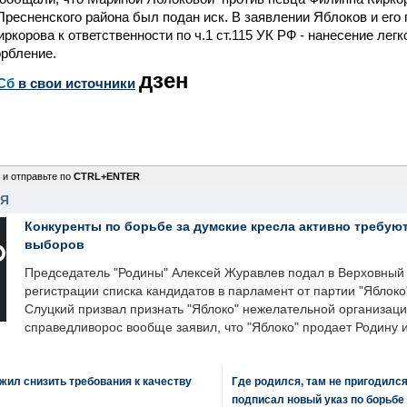
Пресненского района был подан иск. В заявлении Яблоков и его
ркорова к ответственности по ч.1 ст.115 УК РФ - нанесение легк
корбление.
дзен
Сб
в свои источники
 и отправьте по
CTRL+ENTER
НЯ
Конкуренты по борьбе за думские кресла активно требуют
выборов
Председатель "Родины" Алексей Журавлев подал в Верховный 
регистрации списка кандидатов в парламент от партии "Яблок
Слуцкий призвал признать "Яблоко" нежелательной организаци
справедливорос вообще заявил, что "Яблоко" продает Родину 
ил снизить требования к качеству
Где родился, там не пригодилс
подписал новый указ по борьбе