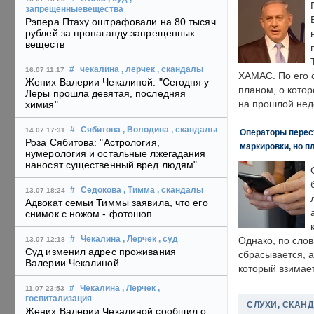
запрещенныевещества
Рэпера Птаху оштрафовали на 80 тысяч
рублей за пропаганду запрещенных
веществ
#
чекалина
, лерчек
, скандалы
16.07 11:17
ХАМАС. По его 
Жених Валерии Чекалиной: "Сегодня у
планом, о кото
Леры прошла девятая, последняя
на прошлой нед
химия"
#
Сябитова
, Володина
, скандалы
14.07 17:31
Операторы перест
Роза Сябитова: "Астрология,
маркировки, но п
нумерология и остальные лжегадания
наносят существенный вред людям"
#
Седокова
, Тимма
, скандалы
13.07 18:24
Адвокат семьи Тиммы заявила, что его
снимок с ножом - фотошоп
#
Чекалина
, Лерчек
, суд
Однако, по слов
13.07 12:18
Суд изменил адрес проживания
сбрасывается, а
Валерии Чекалиной
который взимает
#
Чекалина
, Лерчек
,
11.07 23:53
госпитализация
СЛУХИ, СКАН
Жених Валерии Чекалиной сообщил о