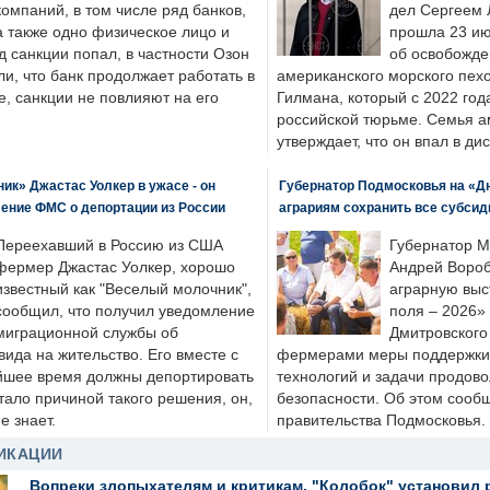
компаний, в том числе ряд банков,
дел Сергеем 
а также одно физическое лицо и
прошла 23 ию
д санкции попал, в частности Озон
об освобожде
ли, что банк продолжает работать в
американского морского пех
, санкции не повлияют на его
Гилмана, который с 2022 год
российской тюрьме. Семья 
утверждает, что он впал в ди
к» Джастас Уолкер в ужасе - он
Губернатор Подмосковья на «Д
ение ФМС о депортации из России
аграриям сохранить все субсид
Переехавший в Россию из США
Губернатор М
фермер Джастас Уолкер, хорошо
Андрей Вороб
известный как "Веселый молочник",
аграрную выс
сообщил, что получил уведомление
поля – 2026»
миграционной службы об
Дмитровского 
ида на жительство. Его вместе с
фермерами меры поддержки
йшее время должны депортировать
технологий и задачи продов
стало причиной такого решения, он,
безопасности. Об этом сооб
е знает.
правительства Подмосковья.
ИКАЦИИ
Вопреки злопыхателям и критикам, "Колобок" установил 