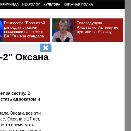
КРИМИНАЛ
НЕКРОЛОГ
КУЛЬТУРА
КНИЖНАЯ ПОЛКА
Режиссёра "Богемской
Телеведущую
рапсодии" лишили
Анастасию Ивлееву не
номинации на премию
пустили на Украину
BAFTA из-за скандала
-2" Оксана
т за сестру. В
 стать адвокатом и
лала Оксана все эти
Все
, Оксана в 17 лет,
ое-то время мать
то с материнством у