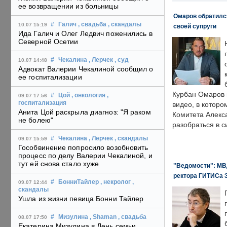
ее возвращении из больницы
Омаров обратилс
#
Галич
, свадьба
, скандалы
10.07 15:19
своей супруги
Ида Галич и Олег Ледвич поженились в
Северной Осетии
#
Чекалина
, Лерчек
, суд
10.07 14:48
Адвокат Валерии Чекалиной сообщил о
ее госпитализации
Курбан Омаров в
#
Цой
, онкология
,
09.07 17:56
госпитализация
видео, в которо
Анита Цой раскрыла диагноз: "Я раком
Комитета Алекс
не болею"
разобраться в с
#
Чекалина
, Лерчек
, скандалы
09.07 15:59
Гособвинение попросило возобновить
процесс по делу Валерии Чекалиной, и
тут ей снова стало хуже
"Ведомости": МВД
ректора ГИТИСа 
#
БонниТайлер
, некролог
,
09.07 12:44
скандалы
Ушла из жизни певица Бонни Тайлер
#
Мизулина
, Shaman
, свадьба
08.07 17:50
Екатерина Мизулина в День семьи,