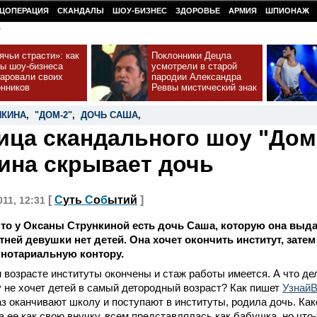
ЦОПЕРАЦИЯ
СКАНДАЛЫ
ШОУ-БИЗНЕС
ЗДОРОВЬЕ
АРМИЯ
ШПИОНАЖ
У
чьи страсти»: как
Поклонники Децла
ды шоу-бизнеса
усмотрели в старой
чаровали своих
пародии Александра
онников
Реввы мистический знак
НКИНА
,
"ДОМ-2"
,
ДОЧЬ САША
,
ица скандального шоу "Дом
ина скрывает дочь
[
С
уть
С
о
б
ытий
]
011, 12:31
что у Оксаны Стрункиной есть дочь Саша, которую она выдае
тней девушки нет детей. Она хочет окончить институт, затем
 нотариальную контору.
м возрасте институты окончены и стаж работы имеется. А что де
 не хочет детей в самый детородный возраст? Как пишет
Узнай
раз оканчивают школу и поступают в институты, родила дочь. Как
 ее как свою внучку, всем представлялась как бабушка, но что-