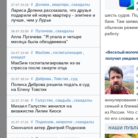
#
Долина
, квартира
, скандалы
27.07 10:18
Лариса Долина рассказала, что друзья
подарили ей новую квартиру - элитнее и
шесть судов. По
лучше, чем у Лурье
банк. Там заяви
обычном режиме
#
Пугачева
, скандалы
26.07 23:59
работу.
Алла Пугачева: "Я упала и четыре
месяца была обездвижена"
«Веселый молочни
#
МакSим
, госпитализация
,
24.07 13:30
концерт
получил уведомл
МакSим госпитализировали из-за
стресса после смерти отца
#
Диброва
, Товстик
, суд
23.07 18:14
Полина Диброва решила подать в суд
на Елену Товстик
аннулировании в
#
Галустян
, свадьба
, скандалы
22.07 17:08
Михаил Галустян женился на
семьей в ближа
визажистке Лилии Киосе
из России. Что 
по его словам, н
#
Поднозов
, некролог
, скандалы
21.07 17:21
Скончался актер Дмитрий Поднозов
НАШИ ПУБЛ