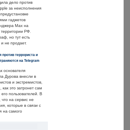
дила дело против
pple за неисполнения
 предустановке
ями гаджетов
енджера Max на
 территории РФ.
аф, но тут есть
 и не продает.
 против террориста и
траняются на Telegram
ак основателя
ла Дурова внесли в
истов и экстремистов,
, как это затронет сам
 его пользователей. В
что на сервис не
я, которые в связи с
я на самого