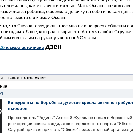
ь сложилось, как и с личной жизнью. Мать Оксаны, не дождавши
возьмется за ребенка, оформила девочку на себя и по сей день
бенка вместе с отчимом Оксаны.
и то, что Оксана гораздо опытнее многих в вопросах общения с д
е приходам к Даше, которая говорит, что Артемка любит Струнки
йным и веселым на руках у уверенной Оксаны.
дзен
Сб
в свои источники
 и отправьте по
CTRL+ENTER
ение
НЯ
Конкуренты по борьбе за думские кресла активно требуют
выборов
Председатель "Родины" Алексей Журавлев подал в Верховный 
регистрации списка кандидатов в парламент от партии "Яблок
Слуцкий призвал признать "Яблоко" нежелательной организаци