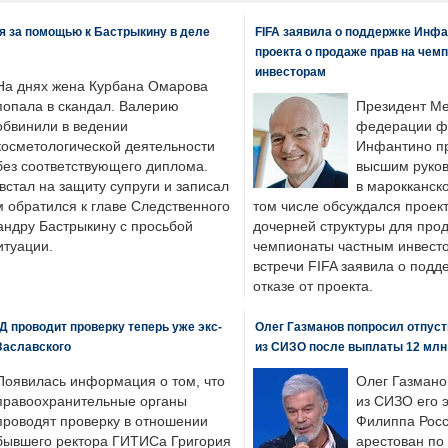
я за помощью к Бастрыкину в деле
FIFA заявила о поддержке Инфа
проекта о продаже прав на чем
инвесторам
На днях жена Курбана Омарова
попала в скандал. Валерию
Президент М
обвинили в ведении
федерации фу
косметологической деятельности
Инфантино пр
без соответствующего диплома.
высшим руков
стал на защиту супруги и записал
в марокканско
м обратился к главе Следственного
том числе обсуждался проек
андру Бастрыкину с просьбой
дочерней структуры для про
итуации.
чемпионаты частным инвесто
встречи FIFA заявила о под
отказе от проекта.
 проводит проверку теперь уже экс-
Олег Газманов попросил отпуст
Заславского
из СИЗО после выплаты 12 млн
Появилась информация о том, что
Олег Газмано
правоохранительные органы
из СИЗО его 
проводят проверку в отношении
Филиппа Росс
бывшего ректора ГИТИСа Григория
арестован по