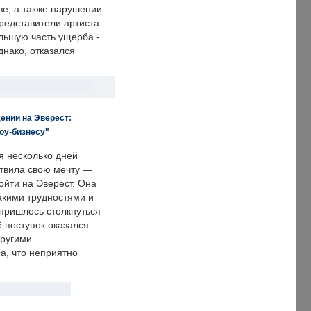
е, а также нарушении
редставители артиста
льшую часть ущерба -
днако, отказался
ении на Эверест:
оу-бизнесу"
я несколько дней
твила свою мечту —
ойти на Эверест. Она
акими трудностями и
пришлось столкнуться
ё поступок оказался
другими
а, что неприятно