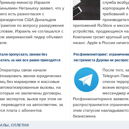
Премьер-министр Израиля
служба возбу
Биньямин Нетаньяху заявил, что у
корпорации A
него есть разногласия с
требований о
президентом США Дональдом
производител
Трампом по вопросу разоружения
приложений RuStore и месс
словам, Израиль не соглашался с
устройства, продающиеся на
ром американский лидер объявил
Компании грозит крупный штр
еле.
нюанс: Apple в России ничего
али пропускать звонки без
Росфинмониторинг: ограничения
латить за них все равно приходится
экстремиста Дурова не распрос
Операторы связи начали
После того, к
блокировать звонки юридических
Telegram Пав
лиц без маркировки и массовые
список террор
автоматизированные вызовы, на
возник вопрос
которые не заключены договоры.
мессенджер и
ам экспертов, вызов при этом не
Росфинмониторинге заявили, 
 переводится на автоответчик, за
распространяются ограничени
ся плата с абонентов.
этим статусом накладываютс
бизнесмена.
ДАЛЫ, СПЛЕТНИ