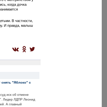
сь, когда дочка
 занимается
етьми. В частности,
ну. И правда, малыш
 снять "Яблоко" с
суд иск об отмене
о". Лидер ЛДПР Леонид
ей. А главный