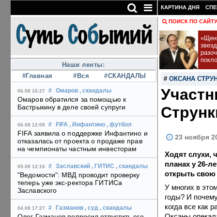
КАРТИНА ДНЯ
СПЕ
ПОИСК ПО САЙТ
«Щеня
звез
разо
покл
Наши ленты:
#Главная
#Вся
#СКАНДАЛЫ
#
ОКСАНА СТРУ
Участн
#
Омаров
, скандалы
06.08 16:27
Омаров обратился за помощью к
Бастрыкину в деле своей супруги
Струнк
#
FIFA
, Инфантино
, футбол
06.08 12:08
FIFA заявила о поддержке Инфантино и
23 ноября 2
отказалась от проекта о продаже прав
на чемпионаты частным инвесторам
Ходят слухи, 
планах у 26-ле
#
Заславский
, ГИТИС
, скандалы
05.08 12:16
открыть свою
"Ведомости": МВД проводит проверку
теперь уже экс-ректора ГИТИСа
У многих в это
Заславского
годы? И почему
когда все как 
#
Газманов
, суд
, скандалы
04.08 17:27
Оксаны опекала
Олег Газманов попросил отпустить его