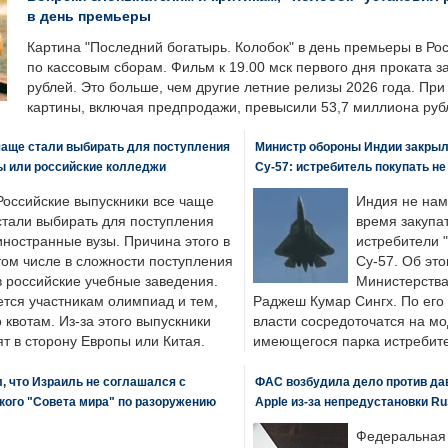
в день премьеры
Картина "Последний богатырь. Колобок" в день премьеры в Ро
по кассовым сборам. Фильм к 19.00 мск первого дня проката 
рублей. Это больше, чем другие летние релизы 2026 года. Пр
картины, включая предпродажи, превысили 53,7 миллиона руб
чаще стали выбирать для поступления
Министр обороны Индии закрыл
ы или российские колледжи
Су-57: истребитель покупать н
Российские выпускники все чаще
Индия не нам
стали выбирать для поступления
время закупа
иностранные вузы. Причина этого в
истребители "
том числе в сложности поступления
Су-57. Об это
в российские учебные заведения.
Министерства
ется участникам олимпиад и тем,
Раджеш Кумар Сингх. По его
о квотам. Из-за этого выпускники
власти сосредоточатся на м
т в сторону Европы или Китая.
имеющегося парка истребит
, что Израиль не соглашался с
ФАС возбудила дело против да
кого "Совета мира" по разоружению
Apple из-за непредустановки Ru
Федеральная