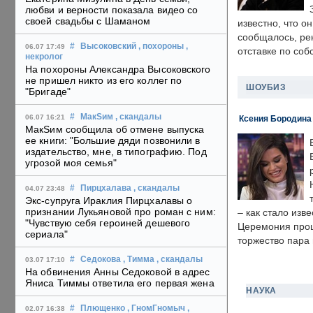
любви и верности показала видео со
своей свадьбы с Шаманом
известно, что о
сообщалось, ре
#
Высоковский
, похороны
,
06.07 17:49
отставке по со
некролог
На похороны Александра Высоковского
не пришел никто из его коллег по
ШОУБИЗ
"Бригаде"
#
МакSим
, скандалы
06.07 16:21
Ксения Бородина
МакSим сообщила об отмене выпуска
ее книги: "Большие дяди позвонили в
издательство, мне, в типографию. Под
угрозой моя семья"
#
Пирцхалава
, скандалы
04.07 23:48
Экс-супруга Ираклия Пирцхалавы о
признании Лукьяновой про роман с ним:
– как стало изв
"Чувствую себя героиней дешевого
Церемония прошл
сериала"
торжество пара 
#
Седокова
, Тимма
, скандалы
03.07 17:10
На обвинения Анны Седоковой в адрес
Яниса Тиммы ответила его первая жена
НАУКА
#
Плющенко
, ГномГномыч
,
02.07 16:38