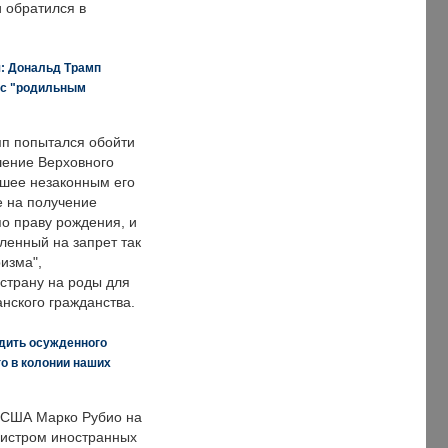
и обратился в
я: Дональд Трамп
 с "родильным
п попытался обойти
ение Верховного
вшее незаконным его
е на получение
по праву рождения, и
ленный на запрет так
изма",
страну на роды для
нского гражданства.
дить осужденного
о в колонии наших
 США Марко Рубио на
нистром иностранных