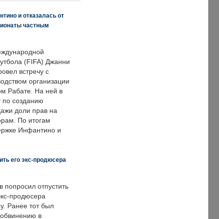
нтино и отказалась от
пионаты частным
еждународной
тбола (FIFA) Джанни
овел встречу с
одством организации
м Рабате. На ней в
т по созданию
дажи доли прав на
рам. По итогам
держке Инфантино и
ить его экс-продюсера
в попросил отпустить
экс-продюсера
у. Ранее тот был
 обвинению в