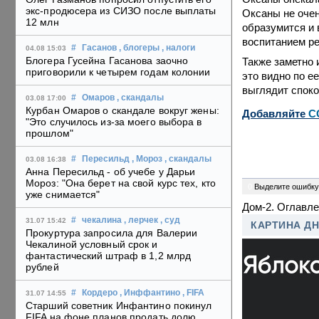
экс-продюсера из СИЗО после выплаты
Оксаны не очен
12 млн
образумится и 
воспитанием ре
#
Гасанов
, блогеры
, налоги
04.08 15:03
Блогера Гусейна Гасанова заочно
Также заметно 
приговорили к четырем годам колонии
это видно по е
выглядит споко
#
Омаров
, скандалы
03.08 17:00
Курбан Омаров о скандале вокруг жены:
Добавляйте
C
"Это случилось из-за моего выбора в
прошлом"
#
Пересильд
, Мороз
, скандалы
03.08 16:38
Анна Пересильд - об учебе у Дарьи
Мороз: "Она берет на свой курс тех, кто
0
Выделите ошибку
уже снимается"
Дом-2. Оглавл
#
чекалина
, лерчек
, суд
31.07 15:42
КАРТИНА Д
Прокуртура запросила для Валерии
Чекалиной условный срок и
фантастический штраф в 1,2 млрд
рублей
#
Кордеро
, Инффантино
, FIFA
31.07 14:55
Старший советник Инфантино покинул
FIFA на фоне планов продать долю