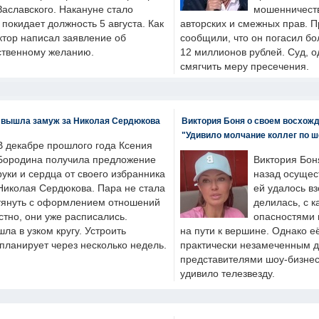
Заславского. Накануне стало
мошенничеств
н покидает должность 5 августа. Как
авторских и смежных прав. П
ктор написал заявление об
сообщили, что он погасил бо
бственному желанию.
12 миллионов рублей. Суд, о
смягчить меру пресечения.
 вышла замуж за Николая Сердюкова
Виктория Боня о своем восхожд
"Удивило молчание коллег по ш
В декабре прошлого года Ксения
Бородина получила предложение
Виктория Бон
руки и сердца от своего избранника
назад осущес
Николая Сердюкова. Пара не стала
ей удалось вз
тянуть с оформлением отношений
делилась, с к
естно, они уже расписались.
опасностями 
а в узком кругу. Устроить
на пути к вершине. Однако е
планирует через несколько недель.
практически незамеченным 
представителями шоу-бизнес
удивило телезвезду.