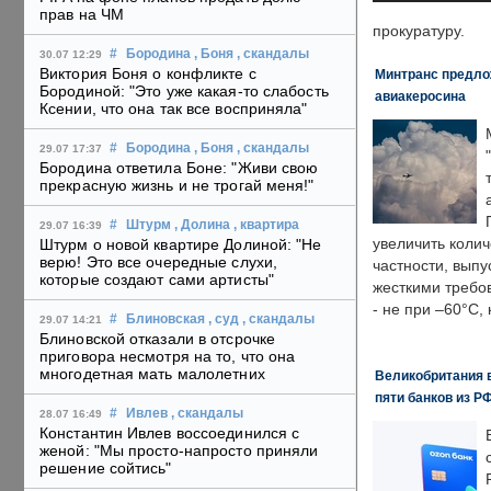
прав на ЧМ
прокуратуру.
#
Бородина
, Боня
, скандалы
30.07 12:29
Виктория Боня о конфликте с
Минтранс предлож
Бородиной: "Это уже какая-то слабость
авиакеросина
Ксении, что она так все восприняла"
#
Бородина
, Боня
, скандалы
29.07 17:37
Бородина ответила Боне: "Живи свою
прекрасную жизнь и не трогай меня!"
#
Штурм
, Долина
, квартира
29.07 16:39
увеличить колич
Штурм о новой квартире Долиной: "Не
верю! Это все очередные слухи,
частности, выпу
которые создают сами артисты"
жесткими требо
- не при –60°C,
#
Блиновская
, суд
, скандалы
29.07 14:21
Блиновской отказали в отсрочке
приговора несмотря на то, что она
многодетная мать малолетних
Великобритания в
пяти банков из Р
#
Ивлев
, скандалы
28.07 16:49
Константин Ивлев воссоединился с
женой: "Мы просто-напросто приняли
решение сойтись"