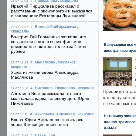
#
Пирцхалава
, скандалы
21.07 17:03
Ираклий Пирцхалава рассказал о
расставании с экс-супругой и выказался
о заявлениях Екатерины Лукьяновой
#
ВалерияГайГерманика
,
20.07 16:37
скандалы
Валерия Гай Германика заявила, что
согласится снять в своих фильмах
Выпускники все 
неизвестных актеров только за 1 млн
иностранные вуз
рублей
#
Маслякова
, Масляков
,
17.07 16:13
некролог
Ушла из жизни вдова Александра
Маслякова
#
Николаев
, Николаева
, некролог
17.07 15:56
Приоритет отда
Ангелина Вовк рассказала, от чего
кто поступает п
скончалась вдова телеведущего Юрия
Николаева
все чаще смотря
#
Николаева
, Николаев
, некролог
17.07 14:11
Нетаньяху заявил
Вдова Юрия Николаева скончалась
планом трамповс
через 8 месяцев после него
ХАМАС
#
Птаха
, суд
,
16.07 15:25