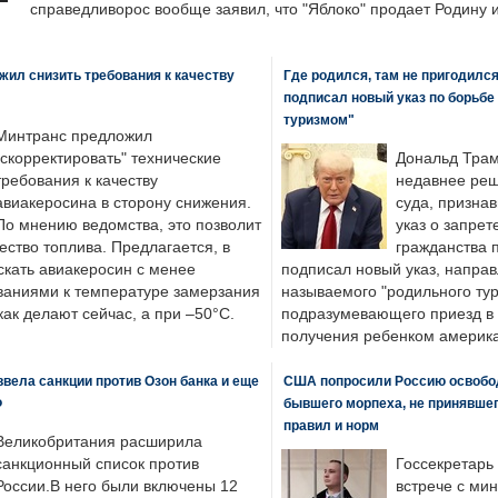
справедливорос вообще заявил, что "Яблоко" продает Родину 
ил снизить требования к качеству
Где родился, там не пригодилс
подписал новый указ по борьбе
туризмом"
Минтранс предложил
"скорректировать" технические
Дональд Трам
требования к качеству
недавнее реш
авиакеросина в сторону снижения.
суда, призна
По мнению ведомства, это позволит
указ о запрет
ество топлива. Предлагается, в
гражданства 
скать авиакеросин с менее
подписал новый указ, направ
ваниями к температуре замерзания
называемого "родильного тур
 как делают сейчас, а при –50°C.
подразумевающего приезд в 
получения ребенком америка
вела санкции против Озон банка и еще
США попросили Россию освобо
Ф
бывшего морпеха, не принявшег
правил и норм
Великобритания расширила
санкционный список против
Госсекретарь
России.В него были включены 12
встрече с ми