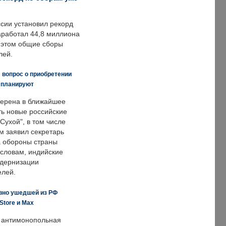
ссии установил рекорд
заработал 44,8 миллиона
и этом общие сборы
лей.
 вопрос о приобретении
е планируют
ерена в ближайшее
ть новые российские
Сухой", в том числе
м заявил секретарь
 обороны страны
 словам, индийские
одернизации
елей.
вно ушедшей из РФ
Store и Max
 антимонопольная