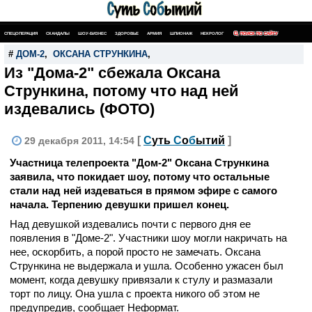
СПЕЦОПЕРАЦИЯ
СКАНДАЛЫ
ШОУ-БИЗНЕС
ЗДОРОВЬЕ
АРМИЯ
ШПИОНАЖ
НЕКРОЛОГ
ПОИСК ПО САЙТУ
#
ДОМ-2
,
ОКСАНА СТРУНКИНА
,
Из "Дома-2" сбежала Оксана
Стрункина, потому что над ней
издевались (ФОТО)
[
С
уть
С
о
б
ытий
]
29 декабря 2011, 14:54
Участница телепроекта "Дом-2" Оксана Стрункина
заявила, что покидает шоу, потому что остальные
стали над ней издеваться в прямом эфире с самого
начала. Терпению девушки пришел конец.
Над девушкой издевались почти с первого дня ее
появления в "Доме-2". Участники шоу могли накричать на
нее, оскорбить, а порой просто не замечать. Оксана
Стрункина не выдержала и ушла. Особенно ужасен был
момент, когда девушку привязали к стулу и размазали
торт по лицу. Она ушла с проекта никого об этом не
предупредив, сообщает Неформат.