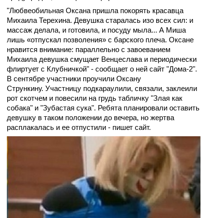
"Любвеобильная Оксана пришла покорять красавца
Михаила Терехина. Девушка старалась изо всех сил: и
массаж делала, и готовила, и посуду мыла... А Миша
лишь «отпускал позволения» с барского плеча. Оксане
нравится внимание: параллельно с завоеванием
Михаила девушка смущает Венцеслава и периодически
флиртует с Клубничкой" - сообщает о ней сайт "Дома-2".
В сентябре участники
проучили Оксану
Стрункину.
Участницу подкараулили, связали, заклеили
рот скотчем и повесили на грудь табличку "Злая как
собака" и "Зубастая сука". Ребята планировали оставить
девушку в таком положении до вечера, но жертва
расплакалась и ее отпустили - пишет сайт.