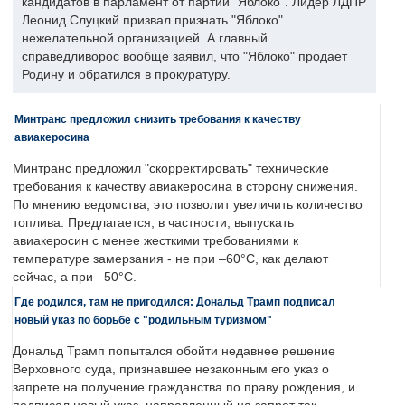
кандидатов в парламент от партии "Яблоко". Лидер ЛДПР
Леонид Слуцкий призвал признать "Яблоко"
нежелательной организацией. А главный
справедливорос вообще заявил, что "Яблоко" продает
Родину и обратился в прокуратуру.
Минтранс предложил снизить требования к качеству
авиакеросина
Минтранс предложил "скорректировать" технические
требования к качеству авиакеросина в сторону снижения.
По мнению ведомства, это позволит увеличить количество
топлива. Предлагается, в частности, выпускать
авиакеросин с менее жесткими требованиями к
температуре замерзания - не при –60°C, как делают
сейчас, а при –50°C.
Где родился, там не пригодился: Дональд Трамп подписал
новый указ по борьбе с "родильным туризмом"
Дональд Трамп попытался обойти недавнее решение
Верховного суда, признавшее незаконным его указ о
запрете на получение гражданства по праву рождения, и