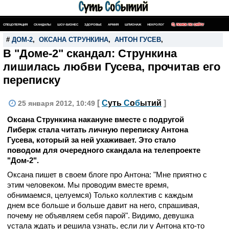
СПЕЦОПЕРАЦИЯ
СКАНДАЛЫ
ШОУ-БИЗНЕС
ЗДОРОВЬЕ
АРМИЯ
ШПИОНАЖ
НЕКРОЛОГ
ПОИСК ПО САЙТУ
#
ДОМ-2
,
ОКСАНА СТРУНКИНА
,
АНТОН ГУСЕВ
,
В "Доме-2" скандал: Стрункина
лишилась любви Гусева, прочитав его
переписку
[
С
уть
С
о
б
ытий
]
25 января 2012, 10:49
Оксана Стрункина накануне вместе с подругой
Либерж стала читать личную переписку Антона
Гусева, который за ней ухаживает. Это стало
поводом для очередного скандала на телепроекте
"Дом-2".
Оксана пишет в своем блоге про Антона: "Мне приятно с
этим человеком. Мы проводим вместе время,
обнимаемся, целуемся) Только коллектив с каждым
днем все больше и больше давит на него, спрашивая,
почему не объявляем себя парой". Видимо, девушка
устала ждать и решила узнать, если ли у Антона кто-то