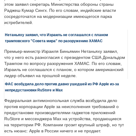
этом заявил секретарь Министерства обороны страны
Раджеш Кумар Сингх. По его словам, индийские власти
сосредоточатся на модернизации имеющегося парка
истребителей.
Нетаньяху заявил, что Израиль не соглашался с планом
трамповского "Совета мира" по разоружению ХАМАС
Премьер-министр Израиля Биньямин Нетаньяху заявил,
что у него есть разногласия с президентом США Дональдом
Трампом по вопросу разоружения ХАМАС. По его словам,
Израиль не соглашался с планом, о котором американский
лидер объявил на прошлой неделе.
ФАС возбудила дело против давно ушедшей из РФ Apple из-за
непредустановки RuStore и Max
Федеральная антимонопольная служба возбудила дело
против корпорации Apple за неисполнения требований о
предустановке производителями гаджетов приложений
RuStore и мессенджера Max на устройства, продающиеся
на территории РФ. Компании грозит крупный штраф, но тут
есть нюанс: Apple в России ничего и не продает.