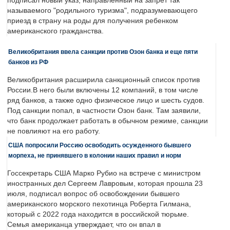
подписал новый указ, направленный на запрет так
называемого "родильного туризма", подразумевающего
приезд в страну на роды для получения ребенком
американского гражданства.
Великобритания ввела санкции против Озон банка и еще пяти
банков из РФ
Великобритания расширила санкционный список против
России.В него были включены 12 компаний, в том числе
ряд банков, а также одно физическое лицо и шесть судов.
Под санкции попал, в частности Озон банк. Там заявили,
что банк продолжает работать в обычном режиме, санкции
не повлияют на его работу.
США попросили Россию освободить осужденного бывшего
морпеха, не принявшего в колонии наших правил и норм
Госсекретарь США Марко Рубио на встрече с министром
иностранных дел Сергеем Лавровым, которая прошла 23
июля, подписал вопрос об освобождении бывшего
американского морского пехотинца Роберта Гилмана,
который с 2022 года находится в российской тюрьме.
Семья американца утверждает, что он впал в