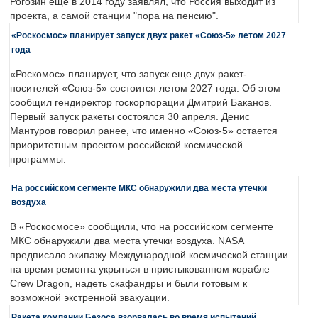
Рогозин еще в 2014 году заявлял, что Россия выходит из
проекта, а самой станции "пора на пенсию".
«Роскосмос» планирует запуск двух ракет «Союз-5» летом 2027
года
«Роскомос» планирует, что запуск еще двух ракет-
носителей «Союз-5» состоится летом 2027 года. Об этом
сообщил гендиректор госкорпорации Дмитрий Баканов.
Первый запуск ракеты состоялся 30 апреля. Денис
Мантуров говорил ранее, что именно «Союз-5» остается
приоритетным проектом российской космической
программы.
На российском сегменте МКС обнаружили два места утечки
воздуха
В «Роскосмосе» сообщили, что на российском сегменте
МКС обнаружили два места утечки воздуха. NASA
предписало экипажу Международной космической станции
на время ремонта укрыться в пристыкованном корабле
Crew Dragon, надеть скафандры и были готовым к
возможной экстренной эвакуации.
Ракета компании Безоса взорвалась во время испытаний