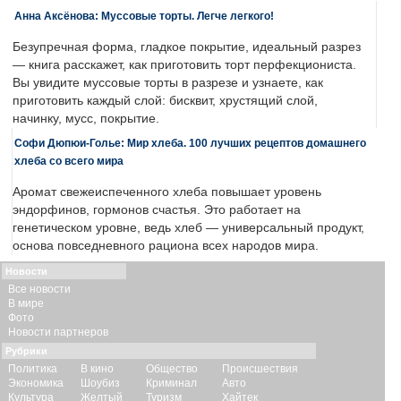
Анна Аксёнова: Муссовые торты. Легче легкого!
Безупречная форма, гладкое покрытие, идеальный разрез
— книга расскажет, как приготовить торт перфекциониста.
Вы увидите муссовые торты в разрезе и узнаете, как
приготовить каждый слой: бисквит, хрустящий слой,
начинку, мусс, покрытие.
Софи Дюпюи-Голье: Мир хлеба. 100 лучших рецептов домашнего
хлеба со всего мира
Аромат свежеиспеченного хлеба повышает уровень
эндорфинов, гормонов счастья. Это работает на
генетическом уровне, ведь хлеб — универсальный продукт,
основа повседневного рациона всех народов мира.
Новости
Все новости
В мире
Фото
Новости партнеров
Рубрики
Политика
В кино
Общество
Происшествия
Экономика
Шоубиз
Криминал
Авто
Культура
Желтый
Туризм
Хайтек