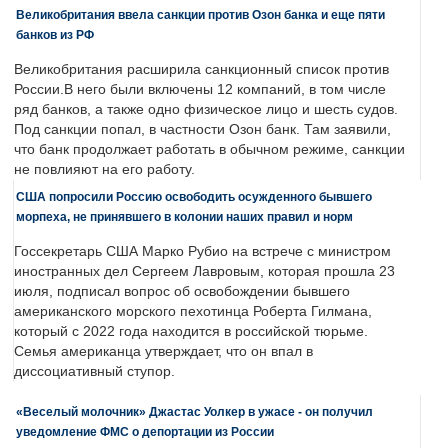
Великобритания ввела санкции против Озон банка и еще пяти
банков из РФ
Великобритания расширила санкционный список против
России.В него были включены 12 компаний, в том числе
ряд банков, а также одно физическое лицо и шесть судов.
Под санкции попал, в частности Озон банк. Там заявили,
что банк продолжает работать в обычном режиме, санкции
не повлияют на его работу.
США попросили Россию освободить осужденного бывшего
морпеха, не принявшего в колонии наших правил и норм
Госсекретарь США Марко Рубио на встрече с министром
иностранных дел Сергеем Лавровым, которая прошла 23
июля, подписал вопрос об освобождении бывшего
американского морского пехотинца Роберта Гилмана,
который с 2022 года находится в российской тюрьме.
Семья американца утверждает, что он впал в
диссоциативный ступор.
«Веселый молочник» Джастас Уолкер в ужасе - он получил
уведомление ФМС о депортации из России