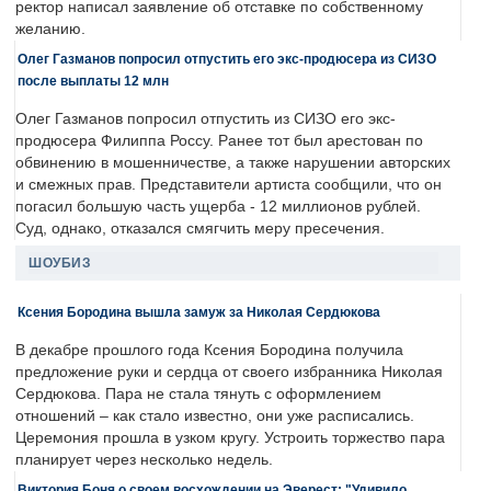
ректор написал заявление об отставке по собственному
желанию.
Олег Газманов попросил отпустить его экс-продюсера из СИЗО
после выплаты 12 млн
Олег Газманов попросил отпустить из СИЗО его экс-
продюсера Филиппа Россу. Ранее тот был арестован по
обвинению в мошенничестве, а также нарушении авторских
и смежных прав. Представители артиста сообщили, что он
погасил большую часть ущерба - 12 миллионов рублей.
Суд, однако, отказался смягчить меру пресечения.
ШОУБИЗ
Ксения Бородина вышла замуж за Николая Сердюкова
В декабре прошлого года Ксения Бородина получила
предложение руки и сердца от своего избранника Николая
Сердюкова. Пара не стала тянуть с оформлением
отношений – как стало известно, они уже расписались.
Церемония прошла в узком кругу. Устроить торжество пара
планирует через несколько недель.
Виктория Боня о своем восхождении на Эверест: "Удивило