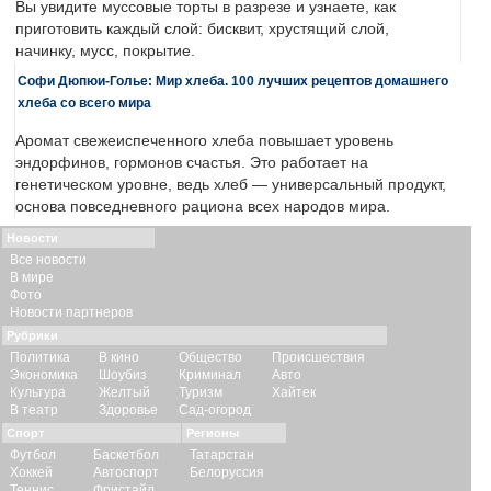
Вы увидите муссовые торты в разрезе и узнаете, как
приготовить каждый слой: бисквит, хрустящий слой,
начинку, мусс, покрытие.
Софи Дюпюи-Голье: Мир хлеба. 100 лучших рецептов домашнего
хлеба со всего мира
Аромат свежеиспеченного хлеба повышает уровень
эндорфинов, гормонов счастья. Это работает на
генетическом уровне, ведь хлеб — универсальный продукт,
основа повседневного рациона всех народов мира.
Новости
Все новости
В мире
Фото
Новости партнеров
Рубрики
Политика
В кино
Общество
Происшествия
Экономика
Шоубиз
Криминал
Авто
Культура
Желтый
Туризм
Хайтек
В театр
Здоровье
Сад-огород
Спорт
Регионы
Футбол
Баскетбол
Татарстан
Хоккей
Автоспорт
Белоруссия
Теннис
Фристайл