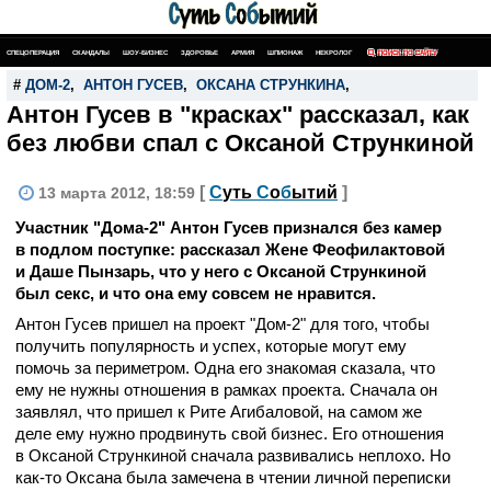
СПЕЦОПЕРАЦИЯ
СКАНДАЛЫ
ШОУ-БИЗНЕС
ЗДОРОВЬЕ
АРМИЯ
ШПИОНАЖ
НЕКРОЛОГ
ПОИСК ПО САЙТУ
#
ДОМ-2
,
АНТОН ГУСЕВ
,
ОКСАНА СТРУНКИНА
,
Антон Гусев в "красках" рассказал, как
без любви спал с Оксаной Стрункиной
[
С
уть
С
о
б
ытий
]
13 марта 2012, 18:59
Участник "Дома-2" Антон Гусев признался без камер
в подлом поступке: рассказал Жене Феофилактовой
и Даше Пынзарь, что у него с Оксаной Стрункиной
был секс, и что она ему совсем не нравится.
Антон Гусев пришел на проект "Дом-2" для того, чтобы
получить популярность и успех, которые могут ему
помочь за периметром. Одна его знакомая сказала, что
ему не нужны отношения в рамках проекта. Сначала он
заявлял, что пришел к Рите Агибаловой, на самом же
деле ему нужно продвинуть свой бизнес. Его отношения
в Оксаной Стрункиной сначала развивались неплохо. Но
как-то Оксана была замечена в чтении личной переписки