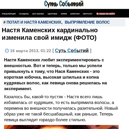
СПЕЦОПЕРАЦИЯ
СКАНДАЛЫ
ШОУ-БИЗНЕС
ЗДОРОВЬЕ
АРМИЯ
ШПИОНАЖ
НЕКРОЛОГ
ПОИСК ПО САЙТУ
#
ПОТАП И НАСТЯ КАМЕНСКИХ
,
ВЫПРЯМЛЕНИЕ ВОЛОС
Настя Каменских кардинально
изменила свой имидж (ФОТО)
[
С
уть
С
о
б
ытий
]
16 марта 2013, 01:22
Настя Каменских любит экспериментировать с
внешностью. Вот и теперь, только мы успели
привыкнуть к тому, что Нася Каменских - это
короткая юбочка, высокая шпилька и копна
кудрявых волос, как певица снова решилась на
эксперимент.
Казалось бы, какой-то пустяк - Настя всего лишь
избавилась от кудряшек, то есть выпрямила волосы, а
перемена во внешности получилась разительной. Новый
образ уже не такой бесшабашный, как раньше. Теперь
певица выглядит гораздо более стильно.