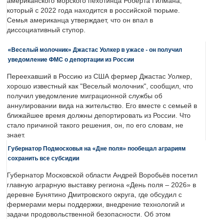
американского морского пехотинца Роберта Гилмана,
который с 2022 года находится в российской тюрьме.
Семья американца утверждает, что он впал в
диссоциативный ступор.
«Веселый молочник» Джастас Уолкер в ужасе - он получил
уведомление ФМС о депортации из России
Переехавший в Россию из США фермер Джастас Уолкер,
хорошо известный как "Веселый молочник", сообщил, что
получил уведомление миграционной службы об
аннулировании вида на жительство. Его вместе с семьей в
ближайшее время должны депортировать из России. Что
стало причиной такого решения, он, по его словам, не
знает.
Губернатор Подмосковья на «Дне поля» пообещал аграриям
сохранить все субсидии
Губернатор Московской области Андрей Воробьёв посетил
главную аграрную выставку региона «День поля – 2026» в
деревне Бунятино Дмитровского округа, где обсудил с
фермерами меры поддержки, внедрение технологий и
задачи продовольственной безопасности. Об этом