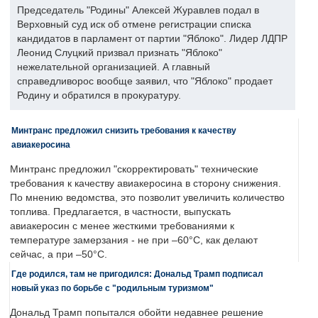
Председатель "Родины" Алексей Журавлев подал в
Верховный суд иск об отмене регистрации списка
кандидатов в парламент от партии "Яблоко". Лидер ЛДПР
Леонид Слуцкий призвал признать "Яблоко"
нежелательной организацией. А главный
справедливорос вообще заявил, что "Яблоко" продает
Родину и обратился в прокуратуру.
Минтранс предложил снизить требования к качеству
авиакеросина
Минтранс предложил "скорректировать" технические
требования к качеству авиакеросина в сторону снижения.
По мнению ведомства, это позволит увеличить количество
топлива. Предлагается, в частности, выпускать
авиакеросин с менее жесткими требованиями к
температуре замерзания - не при –60°C, как делают
сейчас, а при –50°C.
Где родился, там не пригодился: Дональд Трамп подписал
новый указ по борьбе с "родильным туризмом"
Дональд Трамп попытался обойти недавнее решение