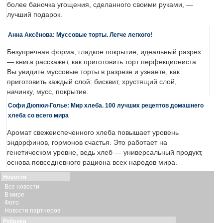
более баночка угощения, сделанного своими руками, —
лучший подарок.
Анна Аксёнова: Муссовые торты. Легче легкого!
Безупречная форма, гладкое покрытие, идеальный разрез
— книга расскажет, как приготовить торт перфекциониста.
Вы увидите муссовые торты в разрезе и узнаете, как
приготовить каждый слой: бисквит, хрустящий слой,
начинку, мусс, покрытие.
Софи Дюпюи-Голье: Мир хлеба. 100 лучших рецептов домашнего
хлеба со всего мира
Аромат свежеиспеченного хлеба повышает уровень
эндорфинов, гормонов счастья. Это работает на
генетическом уровне, ведь хлеб — универсальный продукт,
основа повседневного рациона всех народов мира.
Новости
Все новости
В мире
Фото
Новости партнеров
Рубрики