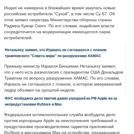
Индия не намерена в ближайшее время закупать новые
российские истребители "Сухой", в том числе Су-57. Об
этом заявил секретарь Министерства обороны страны
Раджеш Кумар Сингх. По его словам, индийские власти
сосредоточатся на модернизации имеющегося парка
истребителей.
Нетаньяху заявил, что Израиль не соглашался с планом
трамповского "Совета мира" по разоружению ХАМАС
Премьер-министр Израиля Биньямин Нетаньяху заявил,
что у него есть разногласия с президентом США Дональдом
Трампом по вопросу разоружения ХАМАС. По его словам,
Израиль не соглашался с планом, о котором американский
лидер объявил на прошлой неделе.
ФАС возбудила дело против давно ушедшей из РФ Apple из-за
непредустановки RuStore и Max
Федеральная антимонопольная служба возбудила дело
против корпорации Apple за неисполнения требований о
предустановке производителями гаджетов приложений
RuStore и мессенджера Max на устройства, продающиеся