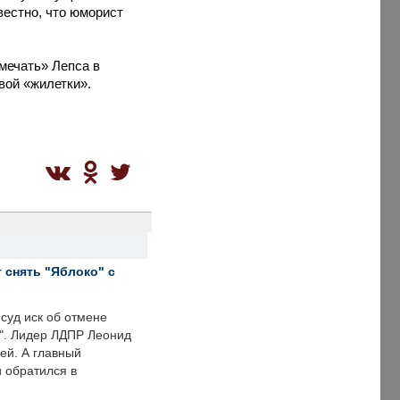
вестно, что юморист
мечать» Лепса в
вой «жилетки».
 снять "Яблоко" с
суд иск об отмене
о". Лидер ЛДПР Леонид
ей. А главный
и обратился в