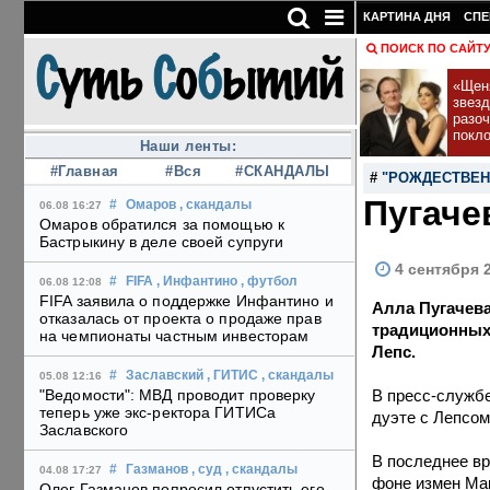
КАРТИНА ДНЯ
СПЕ
ПОИСК ПО САЙТ
«Щеня
звез
разо
покл
Наши ленты:
#Главная
#Вся
#СКАНДАЛЫ
#
"РОЖДЕСТВЕН
Пугаче
#
Омаров
, скандалы
06.08 16:27
Омаров обратился за помощью к
Бастрыкину в деле своей супруги
4 сентября 
#
FIFA
, Инфантино
, футбол
06.08 12:08
FIFA заявила о поддержке Инфантино и
Алла Пугачева
отказалась от проекта о продаже прав
традиционных
на чемпионаты частным инвесторам
Лепс.
#
Заславский
, ГИТИС
, скандалы
05.08 12:16
В пресс-службе
"Ведомости": МВД проводит проверку
теперь уже экс-ректора ГИТИСа
дуэте с Лепсом
Заславского
В последнее в
#
Газманов
, суд
, скандалы
04.08 17:27
фоне измен Ма
Олег Газманов попросил отпустить его