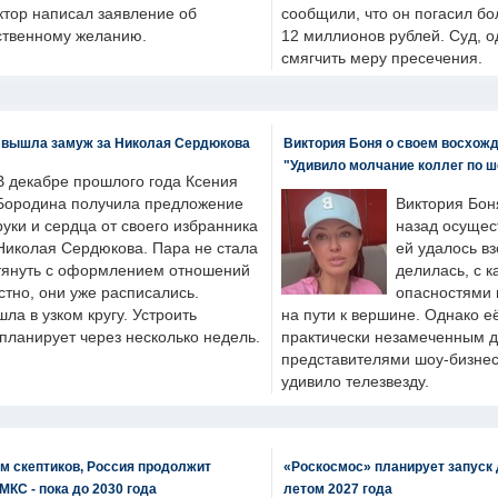
ктор написал заявление об
сообщили, что он погасил бо
бственному желанию.
12 миллионов рублей. Суд, о
смягчить меру пресечения.
 вышла замуж за Николая Сердюкова
Виктория Боня о своем восхожд
"Удивило молчание коллег по ш
В декабре прошлого года Ксения
Бородина получила предложение
Виктория Бон
руки и сердца от своего избранника
назад осущес
Николая Сердюкова. Пара не стала
ей удалось вз
тянуть с оформлением отношений
делилась, с к
естно, они уже расписались.
опасностями 
а в узком кругу. Устроить
на пути к вершине. Однако е
планирует через несколько недель.
практически незамеченным 
представителями шоу-бизнес
удивило телезвезду.
м скептиков, Россия продолжит
«Роскосмос» планирует запуск 
МКС - пока до 2030 года
летом 2027 года