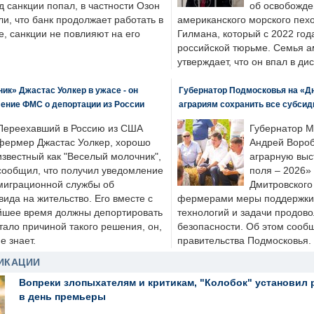
д санкции попал, в частности Озон
об освобожде
ли, что банк продолжает работать в
американского морского пех
, санкции не повлияют на его
Гилмана, который с 2022 год
российской тюрьме. Семья 
утверждает, что он впал в ди
к» Джастас Уолкер в ужасе - он
Губернатор Подмосковья на «Д
ение ФМС о депортации из России
аграриям сохранить все субсид
Переехавший в Россию из США
Губернатор М
фермер Джастас Уолкер, хорошо
Андрей Вороб
известный как "Веселый молочник",
аграрную выс
сообщил, что получил уведомление
поля – 2026»
миграционной службы об
Дмитровского 
ида на жительство. Его вместе с
фермерами меры поддержки
йшее время должны депортировать
технологий и задачи продов
стало причиной такого решения, он,
безопасности. Об этом сооб
е знает.
правительства Подмосковья.
ИКАЦИИ
Вопреки злопыхателям и критикам, "Колобок" установил 
в день премьеры