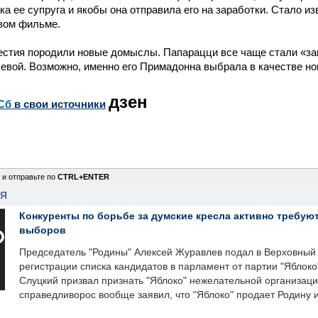
ка ее супруга и якобы она отправила его на заработки. Стало из
овом фильме.
естия породили новые домыслы. Папарацци все чаще стали «за
евой. Возможно, именно его Примадонна выбрала в качестве но
дзен
Сб
в свои источники
 и отправьте по
CTRL+ENTER
НЯ
Конкуренты по борьбе за думские кресла активно требуют
выборов
Председатель "Родины" Алексей Журавлев подал в Верховный 
регистрации списка кандидатов в парламент от партии "Яблок
Слуцкий призвал признать "Яблоко" нежелательной организаци
справедливорос вообще заявил, что "Яблоко" продает Родину 