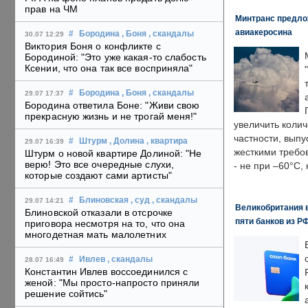
прав на ЧМ
Минтранс предлож
авиакеросина
#
Бородина
, Боня
, скандалы
30.07 12:29
Виктория Боня о конфликте с
Бородиной: "Это уже какая-то слабость
Ксении, что она так все восприняла"
#
Бородина
, Боня
, скандалы
29.07 17:37
Бородина ответила Боне: "Живи свою
прекрасную жизнь и не трогай меня!"
увеличить колич
частности, выпу
#
Штурм
, Долина
, квартира
29.07 16:39
жесткими требо
Штурм о новой квартире Долиной: "Не
верю! Это все очередные слухи,
- не при –60°C,
которые создают сами артисты"
#
Блиновская
, суд
, скандалы
29.07 14:21
Великобритания в
Блиновской отказали в отсрочке
пяти банков из Р
приговора несмотря на то, что она
многодетная мать малолетних
#
Ивлев
, скандалы
28.07 16:49
Константин Ивлев воссоединился с
женой: "Мы просто-напросто приняли
решение сойтись"