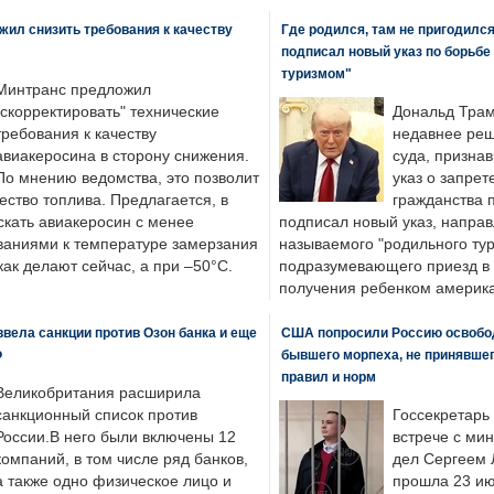
ил снизить требования к качеству
Где родился, там не пригодилс
подписал новый указ по борьбе
туризмом"
Минтранс предложил
"скорректировать" технические
Дональд Трам
требования к качеству
недавнее реш
авиакеросина в сторону снижения.
суда, призна
По мнению ведомства, это позволит
указ о запрет
ество топлива. Предлагается, в
гражданства 
скать авиакеросин с менее
подписал новый указ, направ
ваниями к температуре замерзания
называемого "родильного тур
 как делают сейчас, а при –50°C.
подразумевающего приезд в 
получения ребенком америка
вела санкции против Озон банка и еще
США попросили Россию освобо
Ф
бывшего морпеха, не принявшег
правил и норм
Великобритания расширила
санкционный список против
Госсекретарь
России.В него были включены 12
встрече с ми
компаний, в том числе ряд банков,
дел Сергеем 
а также одно физическое лицо и
прошла 23 ию