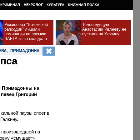
КРИМИНАЛ
НЕКРОЛОГ
КУЛЬТУРА
КНИЖНАЯ ПОЛКА
Режиссёра "Богемской
Телеведущую
рапсодии" лишили
Анастасию Ивлееву не
номинации на премию
пустили на Украину
BAFTA из-за скандала
ЕВА
,
ПРИМАДОННА
епса
им Примадонны на
 певец Григорий
кальной паузы споет в
Галкину.
ы произошедшей на
совну «смущает»