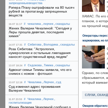
запрещенныевещества
Рэпера Птаху оштрафовали на 80 тысяч
рублей за пропаганду запрещенных
веществ
ХАМАС. По его 
планом, о кото
#
чекалина
, лерчек
, скандалы
16.07 11:17
на прошлой нед
Жених Валерии Чекалиной: "Сегодня у
Леры прошла девятая, последняя
Операторы перест
химия"
маркировки, но п
#
Сябитова
, Володина
, скандалы
14.07 17:31
Роза Сябитова: "Астрология,
нумерология и остальные лжегадания
наносят существенный вред людям"
#
Седокова
, Тимма
, скандалы
13.07 18:24
Адвокат семьи Тиммы заявила, что его
Однако, по слов
снимок с ножом - фотошоп
сбрасывается, а
который взимает
#
Чекалина
, Лерчек
, суд
13.07 12:18
Суд изменил адрес проживания
Валерии Чекалиной
СЛУХИ, СКАН
#
Чекалина
, Лерчек
,
11.07 23:53
госпитализация
Омаров обратилс
Жених Валерии Чекалиной сообщил о