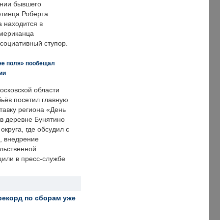
нии бывшего
отинца Роберта
а находится в
американца
ссоциативный ступор.
не поля» пообещал
ии
осковской области
ьёв посетил главную
тавку региона «День
 в деревне Бунятино
округа, где обсудил с
, внедрение
ольственной
щили в пресс-службе
рекорд по сборам уже