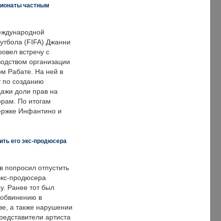
пионаты частным
еждународной
тбола (FIFA) Джанни
овел встречу с
одством организации
м Рабате. На ней в
т по созданию
дажи доли прав на
рам. По итогам
держке Инфантино и
ить его экс-продюсера
в попросил отпустить
экс-продюсера
у. Ранее тот был
 обвинению в
е, а также нарушении
редставители артиста