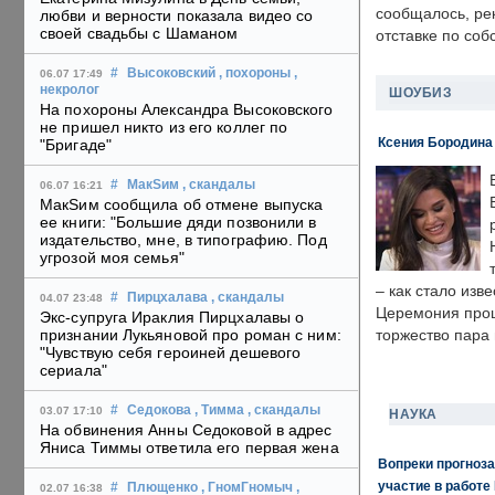
сообщалось, ре
любви и верности показала видео со
своей свадьбы с Шаманом
отставке по со
#
Высоковский
, похороны
,
06.07 17:49
некролог
ШОУБИЗ
На похороны Александра Высоковского
не пришел никто из его коллег по
Ксения Бородина
"Бригаде"
#
МакSим
, скандалы
06.07 16:21
МакSим сообщила об отмене выпуска
ее книги: "Большие дяди позвонили в
издательство, мне, в типографию. Под
угрозой моя семья"
– как стало изв
#
Пирцхалава
, скандалы
04.07 23:48
Церемония прошл
Экс-супруга Ираклия Пирцхалавы о
признании Лукьяновой про роман с ним:
торжество пара 
"Чувствую себя героиней дешевого
сериала"
#
Седокова
, Тимма
, скандалы
03.07 17:10
НАУКА
На обвинения Анны Седоковой в адрес
Яниса Тиммы ответила его первая жена
Вопреки прогноза
участие в работе 
#
Плющенко
, ГномГномыч
,
02.07 16:38