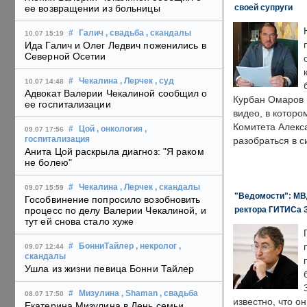
своей супруги
ее возвращении из больницы
#
Галич
, свадьба
, скандалы
10.07 15:19
Ида Галич и Олег Ледвич поженились в
Северной Осетии
#
Чекалина
, Лерчек
, суд
10.07 14:48
Адвокат Валерии Чекалиной сообщил о
Курбан Омаров в
ее госпитализации
видео, в которо
Комитета Алекс
#
Цой
, онкология
,
09.07 17:56
госпитализация
разобраться в с
Анита Цой раскрыла диагноз: "Я раком
не болею"
#
Чекалина
, Лерчек
, скандалы
09.07 15:59
"Ведомости": МВД
Гособвинение попросило возобновить
ректора ГИТИСа 
процесс по делу Валерии Чекалиной, и
тут ей снова стало хуже
#
БонниТайлер
, некролог
,
09.07 12:44
скандалы
Ушла из жизни певица Бонни Тайлер
#
Мизулина
, Shaman
, свадьба
08.07 17:50
известно, что о
Екатерина Мизулина в День семьи,