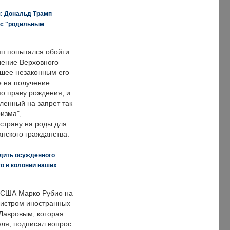
я: Дональд Трамп
 с "родильным
п попытался обойти
ение Верховного
вшее незаконным его
е на получение
по праву рождения, и
ленный на запрет так
изма",
страну на роды для
нского гражданства.
дить осужденного
о в колонии наших
 США Марко Рубио на
нистром иностранных
Лавровым, которая
ля, подписал вопрос