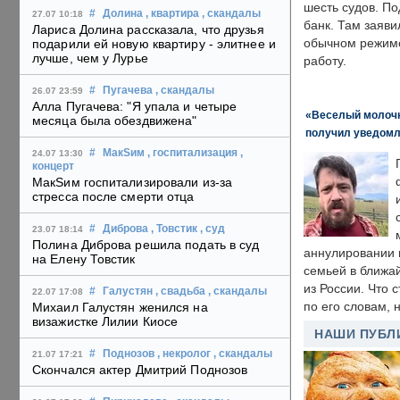
шесть судов. По
#
Долина
, квартира
, скандалы
27.07 10:18
банк. Там заяви
Лариса Долина рассказала, что друзья
обычном режиме
подарили ей новую квартиру - элитнее и
лучше, чем у Лурье
работу.
#
Пугачева
, скандалы
26.07 23:59
Алла Пугачева: "Я упала и четыре
«Веселый молочни
месяца была обездвижена"
получил уведомл
#
МакSим
, госпитализация
,
24.07 13:30
концерт
МакSим госпитализировали из-за
стресса после смерти отца
#
Диброва
, Товстик
, суд
23.07 18:14
Полина Диброва решила подать в суд
аннулировании в
на Елену Товстик
семьей в ближа
из России. Что 
#
Галустян
, свадьба
, скандалы
22.07 17:08
по его словам, н
Михаил Галустян женился на
визажистке Лилии Киосе
НАШИ ПУБЛ
#
Поднозов
, некролог
, скандалы
21.07 17:21
Скончался актер Дмитрий Поднозов