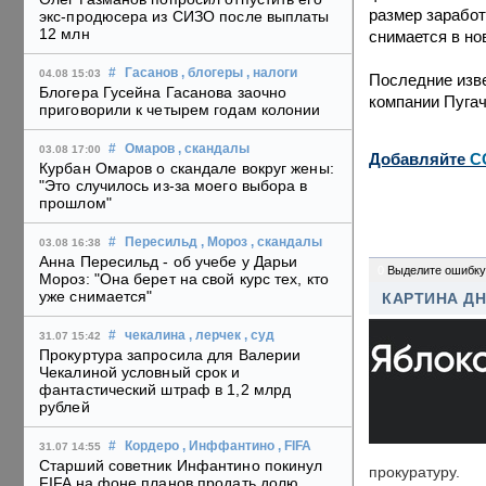
размер заработ
экс-продюсера из СИЗО после выплаты
12 млн
снимается в н
#
Гасанов
, блогеры
, налоги
04.08 15:03
Последние изв
Блогера Гусейна Гасанова заочно
компании Пугач
приговорили к четырем годам колонии
#
Омаров
, скандалы
03.08 17:00
Добавляйте
C
Курбан Омаров о скандале вокруг жены:
"Это случилось из-за моего выбора в
прошлом"
#
Пересильд
, Мороз
, скандалы
03.08 16:38
Анна Пересильд - об учебе у Дарьи
0
Выделите ошибку
Мороз: "Она берет на свой курс тех, кто
уже снимается"
КАРТИНА Д
#
чекалина
, лерчек
, суд
31.07 15:42
Прокуртура запросила для Валерии
Чекалиной условный срок и
фантастический штраф в 1,2 млрд
рублей
#
Кордеро
, Инффантино
, FIFA
31.07 14:55
Старший советник Инфантино покинул
прокуратуру.
FIFA на фоне планов продать долю