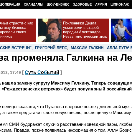
ЦОПЕРАЦИЯ
СКАНДАЛЫ
ШОУ-БИЗНЕС
ЗДОРОВЬЕ
АРМИЯ
ШПИОНАЖ
У
чьи страсти»: как
Поклонники Децла
ды шоу-бизнеса
усмотрели в старой
чаровали своих
пародии Александра
онников
Реввы мистический знак
СКИЕ ВСТРЕЧИ"
,
ГРИГОРИЙ ЛЕПС
,
МАКСИМ ГАЛКИН
,
АЛЛА ПУГАЧ
ва променяла Галкина на Л
[
С
уть
С
о
б
ытий
]
2013, 17:49
 нашла замену супругу Максиму Галкину. Теперь соведущ
 «Рождественских встречах» будет популярный российский
 певицы сказали, что Пугачева впервые после длительной музы
, а также представит свою новую песню, посвященную Максиму 
ремя СМИ будоражат слухи о расставании звездной пары, якоб
ксима. Правда, позже появилась информация о том, Аллу Бори