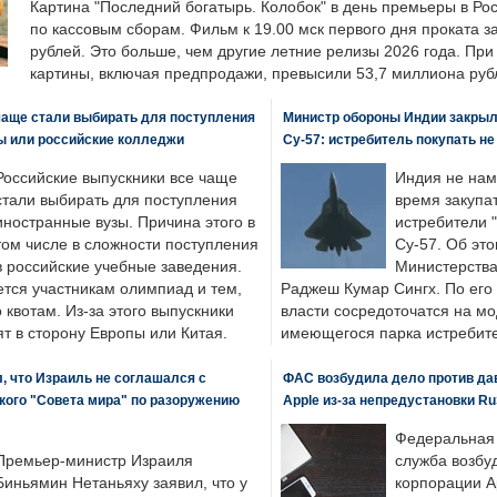
Картина "Последний богатырь. Колобок" в день премьеры в Ро
по кассовым сборам. Фильм к 19.00 мск первого дня проката 
рублей. Это больше, чем другие летние релизы 2026 года. Пр
картины, включая предпродажи, превысили 53,7 миллиона руб
чаще стали выбирать для поступления
Министр обороны Индии закрыл
ы или российские колледжи
Су-57: истребитель покупать н
Российские выпускники все чаще
Индия не нам
стали выбирать для поступления
время закупа
иностранные вузы. Причина этого в
истребители "
том числе в сложности поступления
Су-57. Об это
в российские учебные заведения.
Министерства
ется участникам олимпиад и тем,
Раджеш Кумар Сингх. По его
о квотам. Из-за этого выпускники
власти сосредоточатся на м
т в сторону Европы или Китая.
имеющегося парка истребит
, что Израиль не соглашался с
ФАС возбудила дело против да
кого "Совета мира" по разоружению
Apple из-за непредустановки Ru
Федеральная
Премьер-министр Израиля
служба возбу
Биньямин Нетаньяху заявил, что у
корпорации A