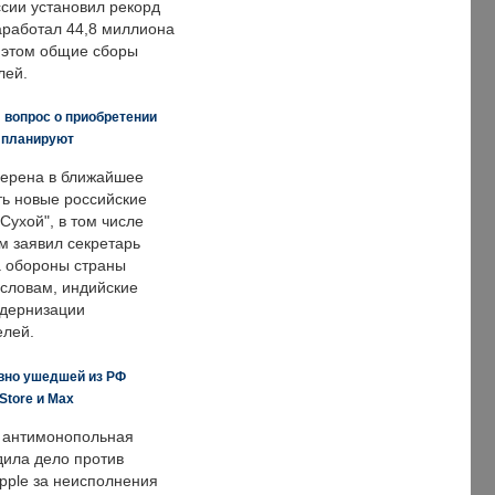
ссии установил рекорд
заработал 44,8 миллиона
и этом общие сборы
лей.
 вопрос о приобретении
е планируют
ерена в ближайшее
ть новые российские
Сухой", в том числе
м заявил секретарь
 обороны страны
 словам, индийские
одернизации
елей.
вно ушедшей из РФ
Store и Max
 антимонопольная
дила дело против
pple за неисполнения