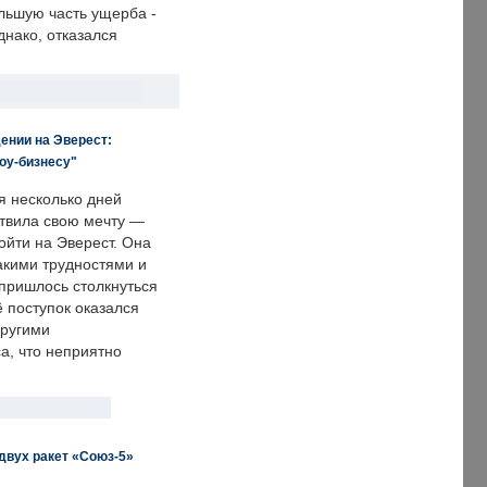
льшую часть ущерба -
днако, отказался
ении на Эверест:
оу-бизнесу"
я несколько дней
твила свою мечту —
ойти на Эверест. Она
акими трудностями и
пришлось столкнуться
ё поступок оказался
другими
а, что неприятно
двух ракет «Союз-5»