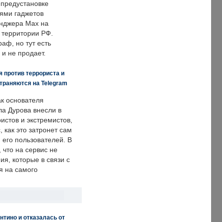
 предустановке
ями гаджетов
енджера Max на
 территории РФ.
аф, но тут есть
 и не продает.
 против террориста и
траняются на Telegram
ак основателя
ла Дурова внесли в
истов и экстремистов,
, как это затронет сам
 его пользователей. В
что на сервис не
я, которые в связи с
я на самого
нтино и отказалась от