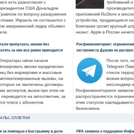
него есть разногласия с
требований о
президентом США Дональдом
производител
Трампом по вопросу разоружения
приложений RuStore и месс
словам, Израиль не соглашался с
устройства, продающиеся на
ром американский лидер объявил
Компании грозит крупный штр
еле.
нюанс: Apple в России ничего
али пропускать звонки без
Росфинмониторинг: ограничения
латить за них все равно приходится
экстремиста Дурова не распрос
Операторы связи начали
После того, к
блокировать звонки юридических
Telegram Пав
лиц без маркировки и массовые
список террор
автоматизированные вызовы, на
возник вопрос
которые не заключены договоры.
мессенджер и
ам экспертов, вызов при этом не
Росфинмониторинге заявили, 
 переводится на автоответчик, за
распространяются ограничени
ся плата с абонентов.
этим статусом накладываютс
бизнесмена.
ДАЛЫ, СПЛЕТНИ
я за помощью к Бастрыкину в деле
FIFA заявила о поддержке Инфа