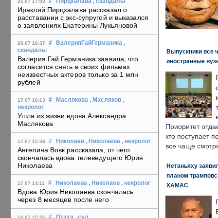
#
Пирцхалава
, скандалы
21.07 17:03
Ираклий Пирцхалава рассказал о
расставании с экс-супругой и выказался
о заявлениях Екатерины Лукьяновой
#
ВалерияГайГерманика
,
20.07 16:37
скандалы
Выпускники все 
Валерия Гай Германика заявила, что
иностранные вуз
согласится снять в своих фильмах
неизвестных актеров только за 1 млн
рублей
#
Маслякова
, Масляков
,
17.07 16:13
некролог
Ушла из жизни вдова Александра
Маслякова
Приоритет отда
кто поступает п
#
Николаев
, Николаева
, некролог
17.07 15:56
все чаще смотря
Ангелина Вовк рассказала, от чего
скончалась вдова телеведущего Юрия
Николаева
Нетаньяху заявил
планом трамповс
#
Николаева
, Николаев
, некролог
17.07 14:11
ХАМАС
Вдова Юрия Николаева скончалась
через 8 месяцев после него
#
Птаха
, суд
,
16.07 15:25