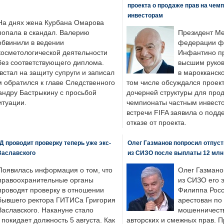
проекта о продаже прав на чем
инвесторам
На днях жена Курбана Омарова
попала в скандал. Валерию
Президент М
обвинили в ведении
федерации фу
косметологической деятельности
Инфантино пр
без соответствующего диплома.
высшим руков
стал на защиту супруги и записал
в марокканско
м обратился к главе Следственного
том числе обсуждался проек
андру Бастрыкину с просьбой
дочерней структуры для про
итуации.
чемпионаты частным инвесто
встречи FIFA заявила о под
отказе от проекта.
 проводит проверку теперь уже экс-
Олег Газманов попросил отпуст
Заславского
из СИЗО после выплаты 12 млн
Появилась информация о том, что
Олег Газмано
правоохранительные органы
из СИЗО его 
проводят проверку в отношении
Филиппа Росс
бывшего ректора ГИТИСа Григория
арестован по
Заславского. Накануне стало
мошенничеств
н покидает должность 5 августа. Как
авторских и смежных прав. П