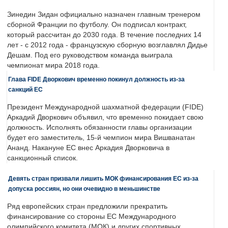
Зинедин Зидан официально назначен главным тренером
сборной Франции по футболу. Он подписал контракт,
который рассчитан до 2030 года. В течение последних 14
лет - с 2012 года - французскую сборную возглавлял Дидье
Дешам. Под его руководством команда выиграла
чемпионат мира 2018 года.
Глава FIDE Дворкович временно покинул должность из-за
санкций ЕС
Президент Международной шахматной федерации (FIDE)
Аркадий Дворкович объявил, что временно покидает свою
должность. Исполнять обязанности главы организации
будет его заместитель, 15-й чемпион мира Вишванатан
Ананд. Накануне ЕС внес Аркадия Дворковича в
санкционный список.
Девять стран призвали лишить МОК финансирования ЕС из-за
допуска россиян, но они очевидно в меньшинстве
Ряд европейских стран предложили прекратить
финансирование со стороны ЕС Международного
олимпийского комитета (МОК) и других спортивных