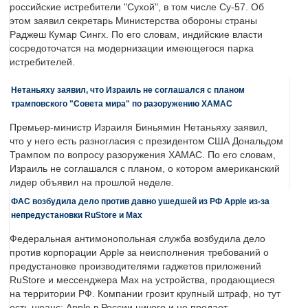
российские истребители "Сухой", в том числе Су-57. Об
этом заявил секретарь Министерства обороны страны
Раджеш Кумар Сингх. По его словам, индийские власти
сосредоточатся на модернизации имеющегося парка
истребителей.
Нетаньяху заявил, что Израиль не соглашался с планом
трамповского "Совета мира" по разоружению ХАМАС
Премьер-министр Израиля Биньямин Нетаньяху заявил,
что у него есть разногласия с президентом США Дональдом
Трампом по вопросу разоружения ХАМАС. По его словам,
Израиль не соглашался с планом, о котором американский
лидер объявил на прошлой неделе.
ФАС возбудила дело против давно ушедшей из РФ Apple из-за
непредустановки RuStore и Max
Федеральная антимонопольная служба возбудила дело
против корпорации Apple за неисполнения требований о
предустановке производителями гаджетов приложений
RuStore и мессенджера Max на устройства, продающиеся
на территории РФ. Компании грозит крупный штраф, но тут
есть нюанс: Apple в России ничего и не продает.