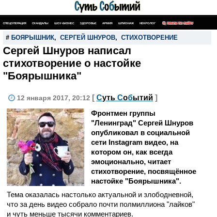
СПЕЦОПЕРАЦИЯ
СКАНДАЛЫ
ШОУ-БИЗНЕС
ЗДОРОВЬЕ
АРМИЯ
ШПИОНАЖ
НЕКРОЛОГ
ПОИСК ПО САЙТУ
#
БОЯРЫШНИК
,
СЕРГЕЙ ШНУРОВ
,
СТИХОТВОРЕНИЕ
Сергей Шнуров написал
стихотворение о настойке
"Боярышника"
[
С
уть
С
о
б
ытий
]
12 января 2017, 20:12
Фронтмен группы
"Ленинград" Сергей Шнуров
опубликовал в социальной
сети Instagram видео, на
котором он, как всегда
эмоционально, читает
стихотворение, посвящённое
настойке "Боярышника".
Тема оказалась настолько актуальной и злободневной,
что за день видео собрало почти полмиллиона "лайков"
и чуть меньше тысячи комментариев.