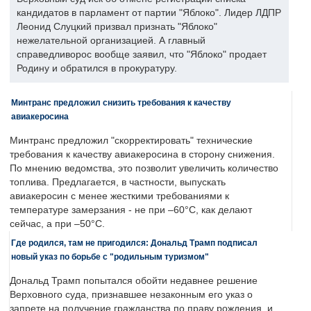
кандидатов в парламент от партии "Яблоко". Лидер ЛДПР
Леонид Слуцкий призвал признать "Яблоко"
нежелательной организацией. А главный
справедливорос вообще заявил, что "Яблоко" продает
Родину и обратился в прокуратуру.
Минтранс предложил снизить требования к качеству
авиакеросина
Минтранс предложил "скорректировать" технические
требования к качеству авиакеросина в сторону снижения.
По мнению ведомства, это позволит увеличить количество
топлива. Предлагается, в частности, выпускать
авиакеросин с менее жесткими требованиями к
температуре замерзания - не при –60°C, как делают
сейчас, а при –50°C.
Где родился, там не пригодился: Дональд Трамп подписал
новый указ по борьбе с "родильным туризмом"
Дональд Трамп попытался обойти недавнее решение
Верховного суда, признавшее незаконным его указ о
запрете на получение гражданства по праву рождения, и