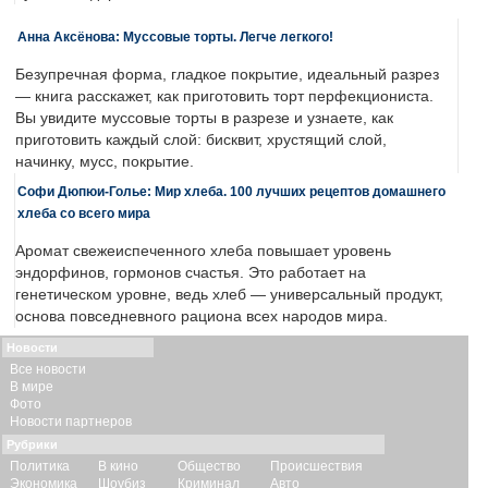
Анна Аксёнова: Муссовые торты. Легче легкого!
Безупречная форма, гладкое покрытие, идеальный разрез
— книга расскажет, как приготовить торт перфекциониста.
Вы увидите муссовые торты в разрезе и узнаете, как
приготовить каждый слой: бисквит, хрустящий слой,
начинку, мусс, покрытие.
Софи Дюпюи-Голье: Мир хлеба. 100 лучших рецептов домашнего
хлеба со всего мира
Аромат свежеиспеченного хлеба повышает уровень
эндорфинов, гормонов счастья. Это работает на
генетическом уровне, ведь хлеб — универсальный продукт,
основа повседневного рациона всех народов мира.
Новости
Все новости
В мире
Фото
Новости партнеров
Рубрики
Политика
В кино
Общество
Происшествия
Экономика
Шоубиз
Криминал
Авто