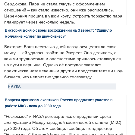
Сердюкова. Пара не стала тянуть с оформлением
отношений – как стало известно, они уже расписались.
Церемония прошла в узком кругу. Устроить торжество пара
планирует через несколько недель.
Виктория Боня о своем восхождении на Эверест: "Удивило
молчание коллег по шоу-бизнесу"
Виктория Боня несколько дней назад осуществила свою
мечту — ей удалось взойти на Эверест. Она делилась, с
какими трудностями и опасностями пришлось столкнуться
на пути к вершине. Однако её поступок оказался
практически незамеченным другими представителями шоу-
бизнеса, что неприятно удивило телезвезду.
НАУКА
Вопреки прогнозам скептиков, Россия продолжит участие в
работе МКС - пока до 2030 года
"Роскосмос" и NASA договорились о продлении срока
эксплуатации Международной космической станции (МКС)
до 2030 года. Об этом сообщил сообщил гендиректор
"Роскосмоса" Дмитрий Баканов. И это при том, что Дмитрий