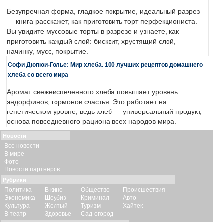
Безупречная форма, гладкое покрытие, идеальный разрез
— книга расскажет, как приготовить торт перфекциониста.
Вы увидите муссовые торты в разрезе и узнаете, как
приготовить каждый слой: бисквит, хрустящий слой,
начинку, мусс, покрытие.
Софи Дюпюи-Голье: Мир хлеба. 100 лучших рецептов домашнего
хлеба со всего мира
Аромат свежеиспеченного хлеба повышает уровень
эндорфинов, гормонов счастья. Это работает на
генетическом уровне, ведь хлеб — универсальный продукт,
основа повседневного рациона всех народов мира.
Новости
Все новости
В мире
Фото
Новости партнеров
Рубрики
Политика
В кино
Общество
Происшествия
Экономика
Шоубиз
Криминал
Авто
Культура
Желтый
Туризм
Хайтек
В театр
Здоровье
Сад-огород