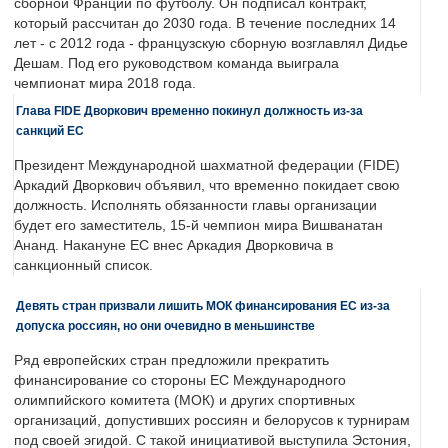
сборной Франции по футболу. Он подписал контракт,
который рассчитан до 2030 года. В течение последних 14
лет - с 2012 года - французскую сборную возглавлял Дидье
Дешам. Под его руководством команда выиграла
чемпионат мира 2018 года.
Глава FIDE Дворкович временно покинул должность из-за
санкций ЕС
Президент Международной шахматной федерации (FIDE)
Аркадий Дворкович объявил, что временно покидает свою
должность. Исполнять обязанности главы организации
будет его заместитель, 15-й чемпион мира Вишванатан
Ананд. Накануне ЕС внес Аркадия Дворковича в
санкционный список.
Девять стран призвали лишить МОК финансирования ЕС из-за
допуска россиян, но они очевидно в меньшинстве
Ряд европейских стран предложили прекратить
финансирование со стороны ЕС Международного
олимпийского комитета (МОК) и других спортивных
организаций, допустивших россиян и белорусов к турнирам
под своей эгидой. С такой инициативой выступила Эстония,