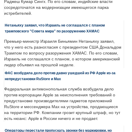
Раджеш Кумар Сингх. По его словам, индийские власти
сосредоточатся на модернизации имеющегося парка
истребителей.
Нетаньяху заявил, что Израиль не соглашался с планом
трамповского "Совета мира" по разоружению ХАМАС
Премьер-министр Израиля Биньямин Нетаньяху заявил,
что у него есть разногласия с президентом США Дональдом
Трампом по вопросу разоружения ХАМАС. По его словам,
Израиль не соглашался с планом, о котором американский
лидер объявил на прошлой неделе.
ФАС возбудила дело против давно ушедшей из РФ Apple из-за
непредустановки RuStore и Max
Федеральная антимонопольная служба возбудила дело
против корпорации Apple за неисполнения требований о
предустановке производителями гаджетов приложений
RuStore и мессенджера Max на устройства, продающиеся
на территории РФ. Компании грозит крупный штраф, но тут
есть нюанс: Apple в России ничего и не продает.
Операторы перестали пропускать звонки без маркировки, но