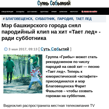
СПЕЦОПЕРАЦИЯ
СКАНДАЛЫ
ШОУ-БИЗНЕС
ЗДОРОВЬЕ
АРМИЯ
ШПИОНАЖ
НЕКРОЛОГ
ПОИСК ПО САЙТУ
#
БЛАГОВЕЩЕНСК
,
СУББОТНИК
,
ПАРОДИЯ
,
ТАЕТ ЛЕД
Мэр башкирского города снял
пародийный клип на хит «Тает лед» -
ради субботника
[
С
уть
С
о
б
ытий
]
3 мая 2017, 09:13
Группа «Грибы» может стать
рекордсменом по числу
пародий на свой хит — песню
«Тает лед». Теперь к
юмористической «эстафете»
присоединился и мэр
Благовещенска Фарит
Фазылов – чтобы созвать
горожан на субботник
.
Видеоклип распространила местная телекомпания TV