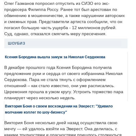
Олег Газманов попросил отпустить из СИЗО его экс-
продюсера Филиппа Россу. Ранее тот был арестован по
обвинению в мошенничестве, а также нарушении авторских
и смежных прав. Представители артиста сообщили, что он
погасил большую часть ущерба - 12 миллионов рублей.
Суд, однако, отказался смягчить меру пресечения.
ШОУБИЗ
Ксения Бородина вышла замуж за Николая Сердюкова
В декабре прошлого года Ксения Бородина получила
предложение руки и сердца от своего избранника Николая
Сердюкова. Пара не стала тянуть с оформлением
отношений – как стало известно, они уже расписались.
Церемония прошла в узком кругу. Устроить торжество пара
планирует через несколько недель.
Виктория Боня о своем восхождении на Эверест: "Удивило
молчание коллег по шоу-бизнесу"
Виктория Боня несколько дней назад осуществила свою
мечту — ей удалось взойти на Эверест. Она делилась, с
какими трудностями и опасностями пришлось столкнуться