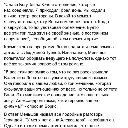
"Слава Богу, была Юля и отношения, которые
нас соединяли. Я приходил, брал дочь, мы ходили
в кино, театр, рестораны. В какой-то момент
я почувствовал, что у Веры поменялся вектор. Когда
я вернулся, то почувствовал облегчение. Будто
все эти три года жил не своей жизнью, в постоянном
напряжении", - сообщил об этом времени артист.
Кроме этого на программе была поднята и тема романа
артиста с Людмилой Туевой. Изначально, Меньшов
попытался оборвать ведущего на полуслове, однако тот
всё же закончил вопрос об этом романе.
"Я все-таки вспомню о том, что не раз рассказывала
Валентина Леонтьева в узком кругу своих знакомых.
Она говорила о вашей любви, о той женщине, которая
скрывала ваши отношениях от всех, но только не от тети
Вали. Это мистическое совпадение, что вашего сына
зовут Александром также, как и героиню вашего
фильма?" - спросил Борис.
В ответ Меньшов назвал все подобные разговоры
"ерундой". "У меня нет сына Александра", - сообщил он.
Однако в то же время артист отметил, что он не