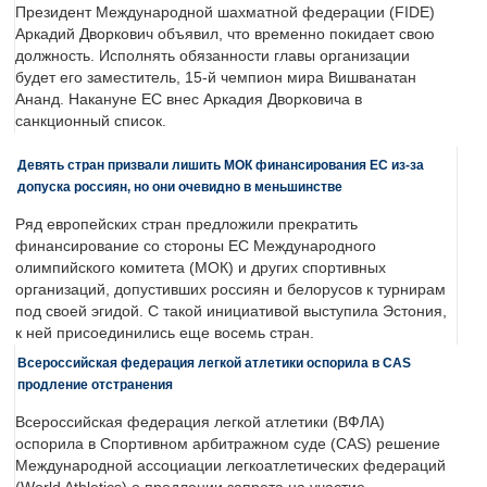
Президент Международной шахматной федерации (FIDE)
Аркадий Дворкович объявил, что временно покидает свою
должность. Исполнять обязанности главы организации
будет его заместитель, 15-й чемпион мира Вишванатан
Ананд. Накануне ЕС внес Аркадия Дворковича в
санкционный список.
Девять стран призвали лишить МОК финансирования ЕС из-за
допуска россиян, но они очевидно в меньшинстве
Ряд европейских стран предложили прекратить
финансирование со стороны ЕС Международного
олимпийского комитета (МОК) и других спортивных
организаций, допустивших россиян и белорусов к турнирам
под своей эгидой. С такой инициативой выступила Эстония,
к ней присоединились еще восемь стран.
Всероссийская федерация легкой атлетики оспорила в CAS
продление отстранения
Всероссийская федерация легкой атлетики (ВФЛА)
оспорила в Спортивном арбитражном суде (CAS) решение
Международной ассоциации легкоатлетических федераций