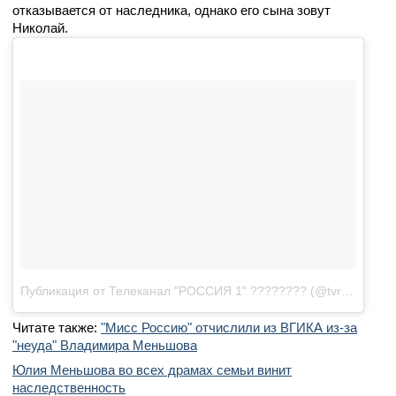
отказывается от наследника, однако его сына зовут
Николай.
Публикация от Телеканал "РОССИЯ 1" ???????? (@tvrussia)
Окт
Читате также:
"Мисс Россию" отчислили из ВГИКА из-за
"неуда" Владимира Меньшова
Юлия Меньшова во всех драмах семьи винит
наследственность