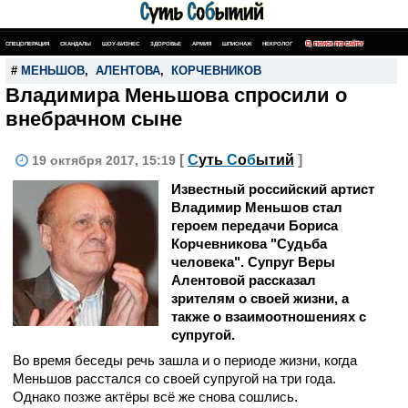
СПЕЦОПЕРАЦИЯ
СКАНДАЛЫ
ШОУ-БИЗНЕС
ЗДОРОВЬЕ
АРМИЯ
ШПИОНАЖ
НЕКРОЛОГ
ПОИСК ПО САЙТУ
#
МЕНЬШОВ
,
АЛЕНТОВА
,
КОРЧЕВНИКОВ
Владимира Меньшова спросили о
внебрачном сыне
[
С
уть
С
о
б
ытий
]
19 октября 2017, 15:19
Известный российский артист
Владимир Меньшов стал
героем передачи Бориса
Корчевникова "Судьба
человека". Супруг Веры
Алентовой рассказал
зрителям о своей жизни, а
также о взаимоотношениях с
супругой.
Во время беседы речь зашла и о периоде жизни, когда
Меньшов расстался со своей супругой на три года.
Однако позже актёры всё же снова сошлись.