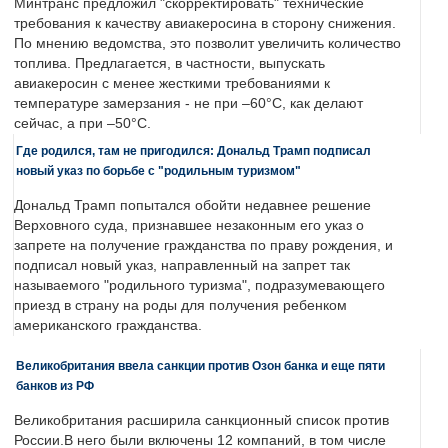
Минтранс предложил "скорректировать" технические
требования к качеству авиакеросина в сторону снижения.
По мнению ведомства, это позволит увеличить количество
топлива. Предлагается, в частности, выпускать
авиакеросин с менее жесткими требованиями к
температуре замерзания - не при –60°C, как делают
сейчас, а при –50°C.
Где родился, там не пригодился: Дональд Трамп подписал
новый указ по борьбе с "родильным туризмом"
Дональд Трамп попытался обойти недавнее решение
Верховного суда, признавшее незаконным его указ о
запрете на получение гражданства по праву рождения, и
подписал новый указ, направленный на запрет так
называемого "родильного туризма", подразумевающего
приезд в страну на роды для получения ребенком
американского гражданства.
Великобритания ввела санкции против Озон банка и еще пяти
банков из РФ
Великобритания расширила санкционный список против
России.В него были включены 12 компаний, в том числе