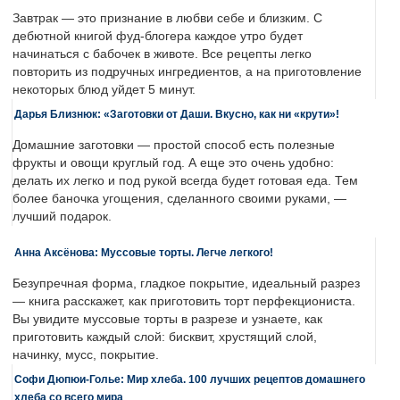
Завтрак — это признание в любви себе и близким. С
дебютной книгой фуд-блогера каждое утро будет
начинаться с бабочек в животе. Все рецепты легко
повторить из подручных ингредиентов, а на приготовление
некоторых блюд уйдет 5 минут.
Дарья Близнюк: «Заготовки от Даши. Вкусно, как ни «крути»!
Домашние заготовки — простой способ есть полезные
фрукты и овощи круглый год. А еще это очень удобно:
делать их легко и под рукой всегда будет готовая еда. Тем
более баночка угощения, сделанного своими руками, —
лучший подарок.
Анна Аксёнова: Муссовые торты. Легче легкого!
Безупречная форма, гладкое покрытие, идеальный разрез
— книга расскажет, как приготовить торт перфекциониста.
Вы увидите муссовые торты в разрезе и узнаете, как
приготовить каждый слой: бисквит, хрустящий слой,
начинку, мусс, покрытие.
Софи Дюпюи-Голье: Мир хлеба. 100 лучших рецептов домашнего
хлеба со всего мира