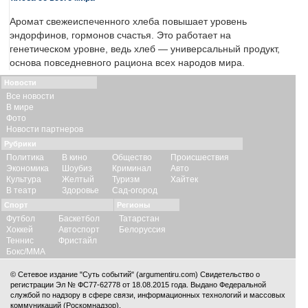
Аромат свежеиспеченного хлеба повышает уровень
эндорфинов, гормонов счастья. Это работает на
генетическом уровне, ведь хлеб — универсальный продукт,
основа повседневного рациона всех народов мира.
Новости
Все новости
В мире
Фото
Новости партнеров
Рубрики
Политика
В кино
Общество
Происшествия
Экономика
Шоубиз
Криминал
Авто
Культура
Желтый
Туризм
Хайтек
В театр
Здоровье
Сад-огород
Спорт
Регионы
Футбол
Баскетбол
Татарстан
Хоккей
Автоспорт
Белоруссия
Теннис
Фристайл
Бокс/ММА
© Сетевое издание "Суть событий" (argumentiru.com) Свидетельство о
регистрации Эл № ФС77-62778 от 18.08.2015 года. Выдано Федеральной
службой по надзору в сфере связи, информационных технологий и массовых
коммуникаций (Роскомнадзор).