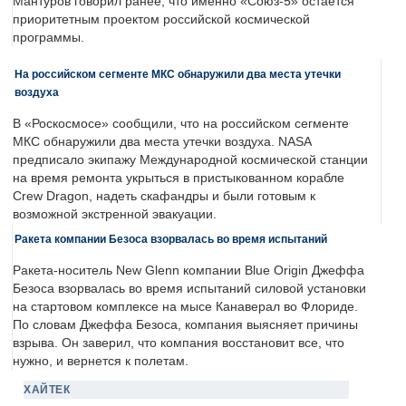
Мантуров говорил ранее, что именно «Союз-5» остается
приоритетным проектом российской космической
программы.
На российском сегменте МКС обнаружили два места утечки
воздуха
В «Роскосмосе» сообщили, что на российском сегменте
МКС обнаружили два места утечки воздуха. NASA
предписало экипажу Международной космической станции
на время ремонта укрыться в пристыкованном корабле
Crew Dragon, надеть скафандры и были готовым к
возможной экстренной эвакуации.
Ракета компании Безоса взорвалась во время испытаний
Ракета-носитель New Glenn компании Blue Origin Джеффа
Безоса взорвалась во время испытаний силовой установки
на стартовом комплексе на мысе Канаверал во Флориде.
По словам Джеффа Безоса, компания выясняет причины
взрыва. Он заверил, что компания восстановит все, что
нужно, и вернется к полетам.
ХАЙТЕК