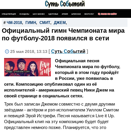
СПЕЦОПЕРАЦИЯ
СКАНДАЛЫ
ШОУ-БИЗНЕС
ЗДОРОВЬЕ
АРМИЯ
ШПИОНАЖ
НЕКРОЛОГ
ПОИСК ПО САЙТУ
#
ЧМ-2018
,
ГИМН
,
СМИТ
,
ДЖЕМ
,
Официальный гимн Чемпионата мира
по футболу-2018 появился в сети
[
С
уть
С
о
б
ытий
]
25 мая 2018, 13:13
Официальная песня
Чемпионата мира по футболу,
Кадр: youtube.com
который в этом году пройдёт
в России, уже появилась в
сети. Композицию опубликовал один из её
исполнителей - американский певец Ники Джем на
своей странице в социальных сетях.
Трек был записан Джемом совместно с двумя другими
звёздами - актёром и рэп-исполнителем Уиллом Смитом
и певицей
Эрой Истрефи.
Песня называется Live it Up.
Официальный клип на эту композицию будет будет
представлен немного позже. Планируется, что это