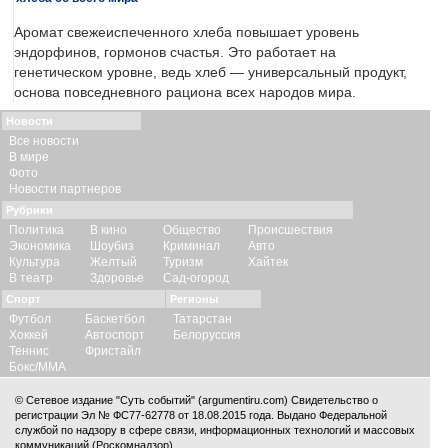
Аромат свежеиспеченного хлеба повышает уровень
эндорфинов, гормонов счастья. Это работает на
генетическом уровне, ведь хлеб — универсальный продукт,
основа повседневного рациона всех народов мира.
Новости
Все новости
В мире
Фото
Новости партнеров
Рубрики
Политика
В кино
Общество
Происшествия
Экономика
Шоубиз
Криминал
Авто
Культура
Желтый
Туризм
Хайтек
В театр
Здоровье
Сад-огород
Спорт
Регионы
Футбол
Баскетбол
Татарстан
Хоккей
Автоспорт
Белоруссия
Теннис
Фристайл
Бокс/ММА
© Сетевое издание "Суть событий" (argumentiru.com) Свидетельство о
регистрации Эл № ФС77-62778 от 18.08.2015 года. Выдано Федеральной
службой по надзору в сфере связи, информационных технологий и массовых
коммуникаций (Роскомнадзор).