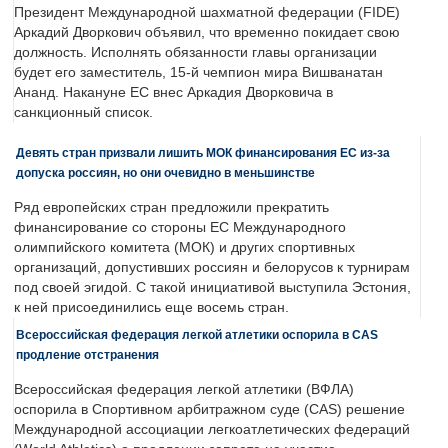
Президент Международной шахматной федерации (FIDE)
Аркадий Дворкович объявил, что временно покидает свою
должность. Исполнять обязанности главы организации
будет его заместитель, 15-й чемпион мира Вишванатан
Ананд. Накануне ЕС внес Аркадия Дворковича в
санкционный список.
Девять стран призвали лишить МОК финансирования ЕС из-за
допуска россиян, но они очевидно в меньшинстве
Ряд европейских стран предложили прекратить
финансирование со стороны ЕС Международного
олимпийского комитета (МОК) и других спортивных
организаций, допустивших россиян и белорусов к турнирам
под своей эгидой. С такой инициативой выступила Эстония,
к ней присоединились еще восемь стран.
Всероссийская федерация легкой атлетики оспорила в CAS
продление отстранения
Всероссийская федерация легкой атлетики (ВФЛА)
оспорила в Спортивном арбитражном суде (CAS) решение
Международной ассоциации легкоатлетических федераций