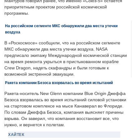
Мантуров говорил ранее, что именно «Союз-5» остается
приоритетным проектом российской космической
программы.
На российском сегменте МКС обнаружили два места утечки
воздуха
В «Роскосмосе» сообщили, что на российском сегменте
МКС обнаружили два места утечки воздуха. NASA
предписало экипажу Международной космической станции
на время ремонта укрыться в пристыкованном корабле
Crew Dragon, надеть скафандры и были готовым к
возможной экстренной эвакуации.
Ракета компании Безоса взорвалась во время испытаний
Ракета-носитель New Glenn компании Blue Origin Джеффа
Безоса взорвалась во время испытаний силовой установки
на стартовом комплексе на мысе Канаверал во Флориде.
По словам Джеффа Безоса, компания выясняет причины
взрыва. Он заверил, что компания восстановит все, что
нужно, и вернется к полетам.
ХАЙТЕК