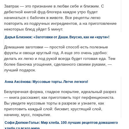
Завтрак — это признание в любви себе и близким. С
дебютной книгой фуд-блогера каждое утро будет
начинаться с бабочек в животе. Все рецепты легко
повторить из подручных ингредиентов, а на приготовление
некоторых блюд уйдет 5 минут.
Дарья Близнюк: «Заготовки от Даши. Вкусно, как ни «крути»!
Домашние заготовки — простой способ есть полезные
фрукты и овощи круглый год. А еще это очень удобно:
делать их легко и под рукой всегда будет готовая еда. Тем
более баночка угощения, сделанного своими руками, —
лучший подарок.
Анна Аксёнова: Муссовые торты. Легче легкого!
Безупречная форма, гладкое покрытие, идеальный разрез
— книга расскажет, как приготовить торт перфекциониста.
Вы увидите муссовые торты в разрезе и узнаете, как
приготовить каждый слой: бисквит, хрустящий слой,
начинку, мусс, покрытие.
Софи Дюпюи-Голье: Мир хлеба. 100 лучших рецептов домашнего
хлеба со всего мира