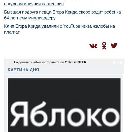
в дурном влиянии на женщин
Бывшая подруга певца Егора Крида скоро родит ребенка
64-летнему миллиардеру
Клип Егора Крида удалили с YouTube из-за жалобы на
плагиат
1106
Выделите ошибку и отправьте по
CTRL+ENTER
gu / gu
КАРТИНА ДНЯ