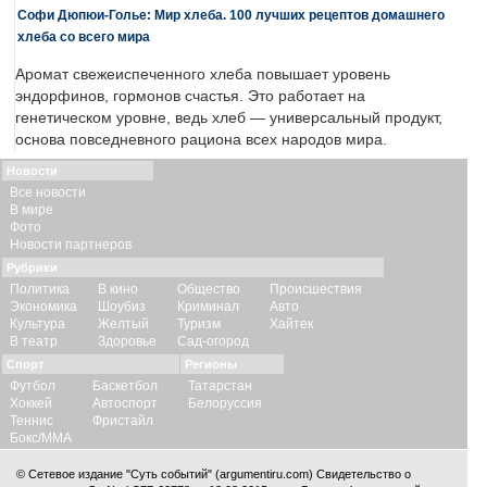
Софи Дюпюи-Голье: Мир хлеба. 100 лучших рецептов домашнего
хлеба со всего мира
Аромат свежеиспеченного хлеба повышает уровень
эндорфинов, гормонов счастья. Это работает на
генетическом уровне, ведь хлеб — универсальный продукт,
основа повседневного рациона всех народов мира.
Новости
Все новости
В мире
Фото
Новости партнеров
Рубрики
Политика
В кино
Общество
Происшествия
Экономика
Шоубиз
Криминал
Авто
Культура
Желтый
Туризм
Хайтек
В театр
Здоровье
Сад-огород
Спорт
Регионы
Футбол
Баскетбол
Татарстан
Хоккей
Автоспорт
Белоруссия
Теннис
Фристайл
Бокс/ММА
© Сетевое издание "Суть событий" (argumentiru.com) Свидетельство о