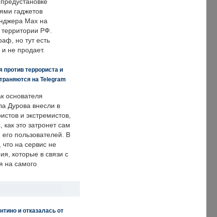
 предустановке
ями гаджетов
енджера Max на
 территории РФ.
аф, но тут есть
 и не продает.
 против террориста и
траняются на Telegram
ак основателя
ла Дурова внесли в
истов и экстремистов,
, как это затронет сам
 его пользователей. В
что на сервис не
я, которые в связи с
я на самого
нтино и отказалась от