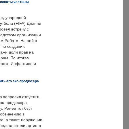
пионаты частным
еждународной
тбола (FIFA) Джанни
овел встречу с
одством организации
м Рабате. На ней в
т по созданию
дажи доли прав на
рам. По итогам
держке Инфантино и
ить его экс-продюсера
в попросил отпустить
экс-продюсера
у. Ранее тот был
 обвинению в
е, а также нарушении
редставители артиста