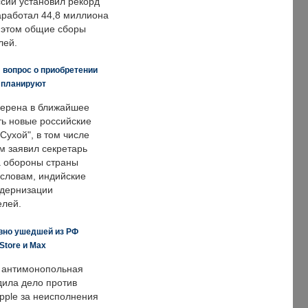
ссии установил рекорд
заработал 44,8 миллиона
и этом общие сборы
лей.
 вопрос о приобретении
е планируют
ерена в ближайшее
ть новые российские
Сухой", в том числе
м заявил секретарь
 обороны страны
 словам, индийские
одернизации
елей.
вно ушедшей из РФ
Store и Max
 антимонопольная
дила дело против
pple за неисполнения