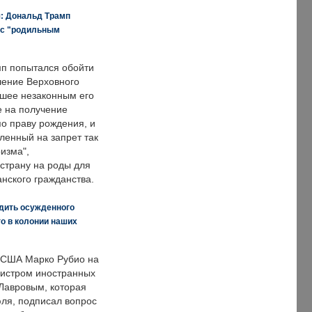
я: Дональд Трамп
 с "родильным
п попытался обойти
ение Верховного
вшее незаконным его
е на получение
по праву рождения, и
ленный на запрет так
изма",
страну на роды для
нского гражданства.
дить осужденного
о в колонии наших
 США Марко Рубио на
нистром иностранных
Лавровым, которая
ля, подписал вопрос