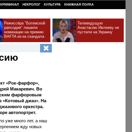
КРИМИНАЛ
НЕКРОЛОГ
КУЛЬТУРА
КНИЖНАЯ ПОЛКА
Режиссёра "Богемской
Телеведущую
рапсодии" лишили
Анастасию Ивлееву не
номинации на премию
пустили на Украину
BAFTA из-за скандала
ссию
кт «Рок-фарфор»,
дрей Макаревич. Во
орским фарфоровым
 «Котовый джаз». На
джазового оркестра.
оре автопортрет.
о уже много лет, а наш
терпением жду новых