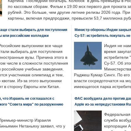
Картина "Последний богатырь. Колобок" в день премьеры в Ро
по кассовым сборам. Фильм к 19.00 мск первого дня проката 
рублей. Это больше, чем другие летние релизы 2026 года. Пр
картины, включая предпродажи, превысили 53,7 миллиона руб
чаще стали выбирать для поступления
Министр обороны Индии закрыл
ы или российские колледжи
Су-57: истребитель покупать н
Российские выпускники все чаще
Индия не нам
стали выбирать для поступления
время закупа
иностранные вузы. Причина этого в
истребители "
том числе в сложности поступления
Су-57. Об это
в российские учебные заведения.
Министерства
ется участникам олимпиад и тем,
Раджеш Кумар Сингх. По его
о квотам. Из-за этого выпускники
власти сосредоточатся на м
т в сторону Европы или Китая.
имеющегося парка истребит
, что Израиль не соглашался с
ФАС возбудила дело против да
кого "Совета мира" по разоружению
Apple из-за непредустановки Ru
Федеральная
Премьер-министр Израиля
служба возбу
Биньямин Нетаньяху заявил, что у
корпорации A