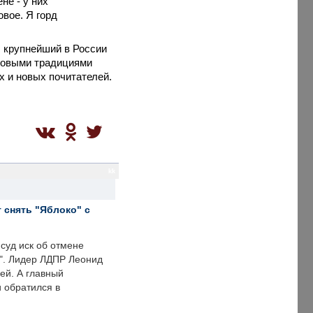
не - у них
овое. Я горд
 крупнейший в России
ековыми традициями
х и новых почитателей.
kk
 снять "Яблоко" с
суд иск об отмене
о". Лидер ЛДПР Леонид
ей. А главный
и обратился в