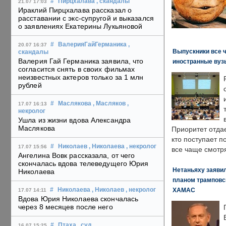
#
Пирцхалава
, скандалы
21.07 17:03
Ираклий Пирцхалава рассказал о
расставании с экс-супругой и выказался
о заявлениях Екатерины Лукьяновой
#
ВалерияГайГерманика
,
20.07 16:37
Выпускники все 
скандалы
Валерия Гай Германика заявила, что
иностранные вуз
согласится снять в своих фильмах
неизвестных актеров только за 1 млн
рублей
#
Маслякова
, Масляков
,
17.07 16:13
некролог
Ушла из жизни вдова Александра
Маслякова
Приоритет отда
кто поступает п
#
Николаев
, Николаева
, некролог
17.07 15:56
все чаще смотря
Ангелина Вовк рассказала, от чего
скончалась вдова телеведущего Юрия
Нетаньяху заявил
Николаева
планом трамповс
ХАМАС
#
Николаева
, Николаев
, некролог
17.07 14:11
Вдова Юрия Николаева скончалась
через 8 месяцев после него
#
Птаха
, суд
,
16.07 15:25