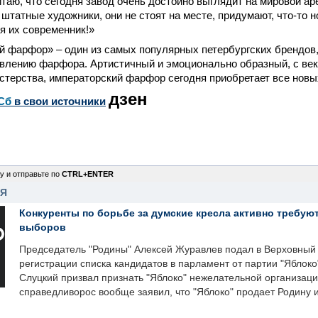
итаю, что сегодня завод очень достойно выглядит на мировой аре
штатные художники, они не стоят на месте, придумают, что-то н
 я их современник!»
 фарфор» – один из самых популярных петербургских брендов,
товлению фарфора. Артистичный и эмоционально образный, с в
стерства, императорский фарфор сегодня приобретает все новы
дзен
Сб
в свои источники
у и отправьте по
CTRL+ENTER
НЯ
Конкуренты по борьбе за думские кресла активно требуют
выборов
Председатель "Родины" Алексей Журавлев подал в Верховный 
регистрации списка кандидатов в парламент от партии "Яблок
Слуцкий призвал признать "Яблоко" нежелательной организаци
справедливорос вообще заявил, что "Яблоко" продает Родину 