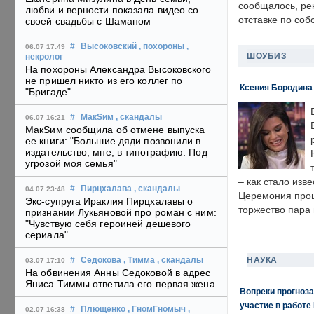
сообщалось, ре
любви и верности показала видео со
отставке по со
своей свадьбы с Шаманом
#
Высоковский
, похороны
,
06.07 17:49
ШОУБИЗ
некролог
На похороны Александра Высоковского
не пришел никто из его коллег по
Ксения Бородина
"Бригаде"
#
МакSим
, скандалы
06.07 16:21
МакSим сообщила об отмене выпуска
ее книги: "Большие дяди позвонили в
издательство, мне, в типографию. Под
угрозой моя семья"
– как стало изв
#
Пирцхалава
, скандалы
04.07 23:48
Церемония прошл
Экс-супруга Ираклия Пирцхалавы о
торжество пара 
признании Лукьяновой про роман с ним:
"Чувствую себя героиней дешевого
сериала"
НАУКА
#
Седокова
, Тимма
, скандалы
03.07 17:10
На обвинения Анны Седоковой в адрес
Яниса Тиммы ответила его первая жена
Вопреки прогноза
участие в работе 
#
Плющенко
, ГномГномыч
,
02.07 16:38