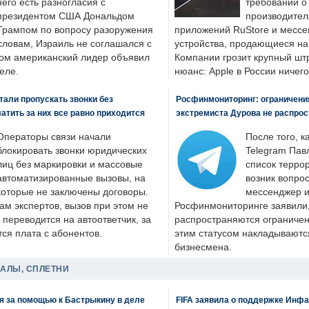
него есть разногласия с
требований о
президентом США Дональдом
производител
Трампом по вопросу разоружения
приложений RuStore и месс
словам, Израиль не соглашался с
устройства, продающиеся на
ром американский лидер объявил
Компании грозит крупный штр
еле.
нюанс: Apple в России ничего
али пропускать звонки без
Росфинмониторинг: ограничения
латить за них все равно приходится
экстремиста Дурова не распрос
Операторы связи начали
После того, к
блокировать звонки юридических
Telegram Пав
лиц без маркировки и массовые
список террор
автоматизированные вызовы, на
возник вопрос
которые не заключены договоры.
мессенджер и
ам экспертов, вызов при этом не
Росфинмониторинге заявили, 
 переводится на автоответчик, за
распространяются ограничени
ся плата с абонентов.
этим статусом накладываютс
бизнесмена.
ДАЛЫ, СПЛЕТНИ
я за помощью к Бастрыкину в деле
FIFA заявила о поддержке Инфа