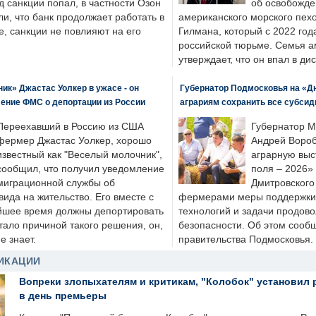
д санкции попал, в частности Озон
об освобожде
ли, что банк продолжает работать в
американского морского пех
, санкции не повлияют на его
Гилмана, который с 2022 год
российской тюрьме. Семья 
утверждает, что он впал в ди
к» Джастас Уолкер в ужасе - он
Губернатор Подмосковья на «Д
ение ФМС о депортации из России
аграриям сохранить все субсид
Переехавший в Россию из США
Губернатор М
фермер Джастас Уолкер, хорошо
Андрей Вороб
известный как "Веселый молочник",
аграрную выс
сообщил, что получил уведомление
поля – 2026»
миграционной службы об
Дмитровского 
ида на жительство. Его вместе с
фермерами меры поддержки
йшее время должны депортировать
технологий и задачи продов
стало причиной такого решения, он,
безопасности. Об этом сооб
е знает.
правительства Подмосковья.
ИКАЦИИ
Вопреки злопыхателям и критикам, "Колобок" установил 
в день премьеры