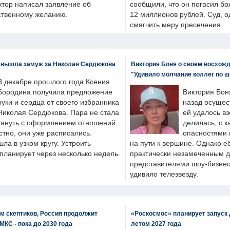
ктор написал заявление об
сообщили, что он погасил бо
бственному желанию.
12 миллионов рублей. Суд, о
смягчить меру пресечения.
 вышла замуж за Николая Сердюкова
Виктория Боня о своем восхожд
"Удивило молчание коллег по ш
В декабре прошлого года Ксения
Бородина получила предложение
Виктория Бон
руки и сердца от своего избранника
назад осущес
Николая Сердюкова. Пара не стала
ей удалось вз
тянуть с оформлением отношений
делилась, с к
естно, они уже расписались.
опасностями 
а в узком кругу. Устроить
на пути к вершине. Однако е
планирует через несколько недель.
практически незамеченным 
представителями шоу-бизнес
удивило телезвезду.
м скептиков, Россия продолжит
«Роскосмос» планирует запуск 
МКС - пока до 2030 года
летом 2027 года