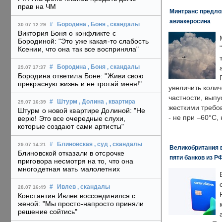
прав на ЧМ
Минтранс предлож
авиакеросина
#
Бородина
, Боня
, скандалы
30.07 12:29
Виктория Боня о конфликте с
Бородиной: "Это уже какая-то слабость
Ксении, что она так все восприняла"
#
Бородина
, Боня
, скандалы
29.07 17:37
Бородина ответила Боне: "Живи свою
прекрасную жизнь и не трогай меня!"
увеличить колич
частности, выпу
#
Штурм
, Долина
, квартира
29.07 16:39
жесткими требо
Штурм о новой квартире Долиной: "Не
- не при –60°C,
верю! Это все очередные слухи,
которые создают сами артисты"
#
Блиновская
, суд
, скандалы
29.07 14:21
Великобритания в
Блиновской отказали в отсрочке
пяти банков из Р
приговора несмотря на то, что она
многодетная мать малолетних
#
Ивлев
, скандалы
28.07 16:49
Константин Ивлев воссоединился с
женой: "Мы просто-напросто приняли
решение сойтись"