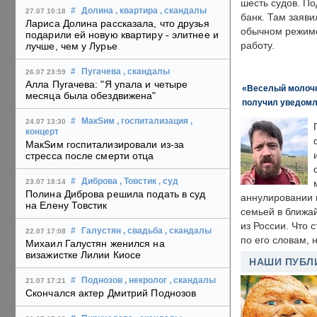
шесть судов. По
#
Долина
, квартира
, скандалы
27.07 10:18
банк. Там заяви
Лариса Долина рассказала, что друзья
обычном режиме
подарили ей новую квартиру - элитнее и
работу.
лучше, чем у Лурье
#
Пугачева
, скандалы
26.07 23:59
Алла Пугачева: "Я упала и четыре
«Веселый молочни
месяца была обездвижена"
получил уведомл
#
МакSим
, госпитализация
,
24.07 13:30
концерт
МакSим госпитализировали из-за
стресса после смерти отца
#
Диброва
, Товстик
, суд
23.07 18:14
Полина Диброва решила подать в суд
аннулировании в
на Елену Товстик
семьей в ближа
из России. Что 
#
Галустян
, свадьба
, скандалы
22.07 17:08
по его словам, н
Михаил Галустян женился на
визажистке Лилии Киосе
НАШИ ПУБЛ
#
Поднозов
, некролог
, скандалы
21.07 17:21
Скончался актер Дмитрий Поднозов