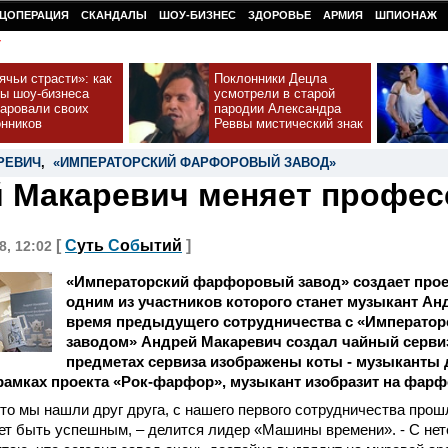
ЦОПЕРАЦИЯ
СКАНДАЛЫ
ШОУ-БИЗНЕС
ЗДОРОВЬЕ
АРМИЯ
ШПИОНАЖ
У
чьи страсти»: как
Поклонники Децла
ды шоу-бизнеса
усмотрели в старой
чаровали своих
пародии Александра
онников
Реввы мистический знак
РЕВИЧ
,
«ИМПЕРАТОРСКИЙ ФАРФОРОВЫЙ ЗАВОД»
 Макаревич меняет профе
[
С
уть
С
о
б
ытий
]
8, 12:02
«Императорский фарфоровый завод» создает прое
одним из участников которого станет музыкант Ан
время предыдущего сотрудничества с «Императ
заводом» Андрей Макаревич создал чайный сервиз
предметах сервиза изображены коты - музыканты 
в рамках проекта «Рок-фарфор», музыкант изобразит на фарф
что мы нашли друг друга, с нашего первого сотрудничества прошл
ет быть успешным, – делится лидер «Машины времени». - С не