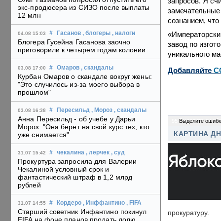
запросов. Я сч
экс-продюсера из СИЗО после выплаты
замечательные 
12 млн
сознанием, что
«Императорский
#
Гасанов
, блогеры
, налоги
04.08 15:03
Блогера Гусейна Гасанова заочно
завод по изго
приговорили к четырем годам колонии
уникального ма
#
Омаров
, скандалы
03.08 17:00
Добавляйте
C
Курбан Омаров о скандале вокруг жены:
"Это случилось из-за моего выбора в
прошлом"
#
Пересильд
, Мороз
, скандалы
03.08 16:38
Анна Пересильд - об учебе у Дарьи
95
Выделите ошибк
Мороз: "Она берет на свой курс тех, кто
КАРТИНА Д
уже снимается"
#
чекалина
, лерчек
, суд
31.07 15:42
Прокуртура запросила для Валерии
Чекалиной условный срок и
фантастический штраф в 1,2 млрд
рублей
#
Кордеро
, Инффантино
, FIFA
31.07 14:55
Старший советник Инфантино покинул
прокуратуру.
FIFA на фоне планов продать долю