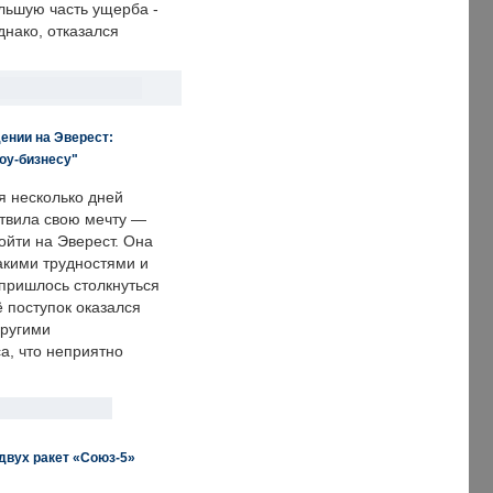
льшую часть ущерба -
днако, отказался
ении на Эверест:
оу-бизнесу"
я несколько дней
твила свою мечту —
ойти на Эверест. Она
акими трудностями и
пришлось столкнуться
ё поступок оказался
другими
а, что неприятно
двух ракет «Союз-5»