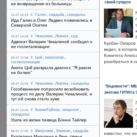
своей супруги
ее возвращении из больницы
#
Галич
, свадьба
, скандалы
10.07 15:19
Ида Галич и Олег Ледвич поженились в
Северной Осетии
#
Чекалина
, Лерчек
, суд
10.07 14:48
Адвокат Валерии Чекалиной сообщил о
Курбан Омаров в
ее госпитализации
видео, в которо
Комитета Алекс
#
Цой
, онкология
,
09.07 17:56
разобраться в с
госпитализация
Анита Цой раскрыла диагноз: "Я раком
не болею"
#
Чекалина
, Лерчек
, скандалы
09.07 15:59
"Ведомости": МВД
Гособвинение попросило возобновить
ректора ГИТИСа 
процесс по делу Валерии Чекалиной, и
тут ей снова стало хуже
#
БонниТайлер
, некролог
,
09.07 12:44
скандалы
Ушла из жизни певица Бонни Тайлер
#
Мизулина
, Shaman
, свадьба
08.07 17:50
известно, что о
Екатерина Мизулина в День семьи,