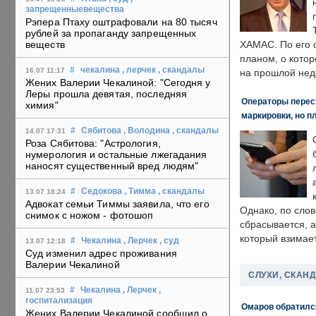
запрещенныевещества
Рэпера Птаху оштрафовали на 80 тысяч
рублей за пропаганду запрещенных
веществ
ХАМАС. По его 
планом, о кото
#
чекалина
, лерчек
, скандалы
16.07 11:17
на прошлой нед
Жених Валерии Чекалиной: "Сегодня у
Леры прошла девятая, последняя
Операторы перест
химия"
маркировки, но п
#
Сябитова
, Володина
, скандалы
14.07 17:31
Роза Сябитова: "Астрология,
нумерология и остальные лжегадания
наносят существенный вред людям"
#
Седокова
, Тимма
, скандалы
13.07 18:24
Адвокат семьи Тиммы заявила, что его
Однако, по слов
снимок с ножом - фотошоп
сбрасывается, а
который взимает
#
Чекалина
, Лерчек
, суд
13.07 12:18
Суд изменил адрес проживания
Валерии Чекалиной
СЛУХИ, СКАН
#
Чекалина
, Лерчек
,
11.07 23:53
госпитализация
Омаров обратилс
Жених Валерии Чекалиной сообщил о