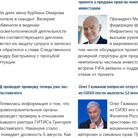
проекта о продаже прав на чем
инвесторам
На днях жена Курбана Омарова
попала в скандал. Валерию
Президент М
обвинили в ведении
федерации фу
косметологической деятельности
Инфантино пр
без соответствующего диплома.
высшим руков
стал на защиту супруги и записал
в марокканско
м обратился к главе Следственного
том числе обсуждался проек
андру Бастрыкину с просьбой
дочерней структуры для про
итуации.
чемпионаты частным инвесто
встречи FIFA заявила о под
отказе от проекта.
 проводит проверку теперь уже экс-
Олег Газманов попросил отпуст
Заславского
из СИЗО после выплаты 12 млн
Появилась информация о том, что
Олег Газмано
правоохранительные органы
из СИЗО его 
проводят проверку в отношении
Филиппа Росс
бывшего ректора ГИТИСа Григория
арестован по
Заславского. Накануне стало
мошенничеств
н покидает должность 5 августа. Как
авторских и смежных прав. П