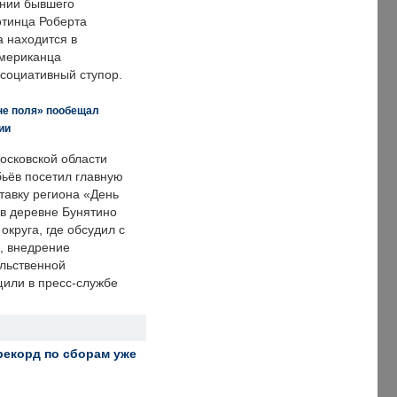
нии бывшего
отинца Роберта
а находится в
американца
ссоциативный ступор.
не поля» пообещал
ии
осковской области
ьёв посетил главную
тавку региона «День
 в деревне Бунятино
округа, где обсудил с
, внедрение
ольственной
щили в пресс-службе
рекорд по сборам уже