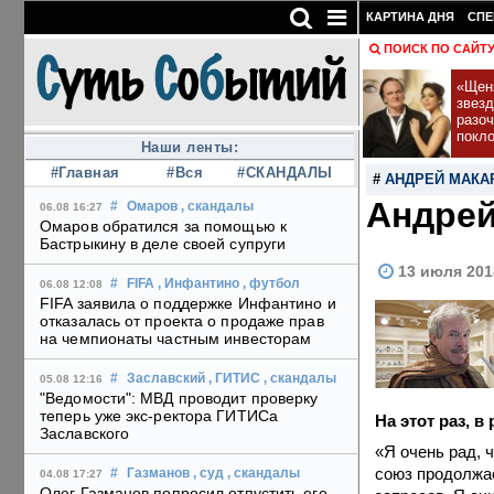
КАРТИНА ДНЯ
СПЕ
ПОИСК ПО САЙТ
«Щеня
звез
разо
покл
Наши ленты:
#Главная
#Вся
#СКАНДАЛЫ
#
АНДРЕЙ МАКА
Андрей
#
Омаров
, скандалы
06.08 16:27
Омаров обратился за помощью к
Бастрыкину в деле своей супруги
13 июля 201
#
FIFA
, Инфантино
, футбол
06.08 12:08
FIFA заявила о поддержке Инфантино и
отказалась от проекта о продаже прав
на чемпионаты частным инвесторам
#
Заславский
, ГИТИС
, скандалы
05.08 12:16
"Ведомости": МВД проводит проверку
теперь уже экс-ректора ГИТИСа
На этот раз, 
Заславского
«Я очень рад, 
союз продолжа
#
Газманов
, суд
, скандалы
04.08 17:27
Олег Газманов попросил отпустить его