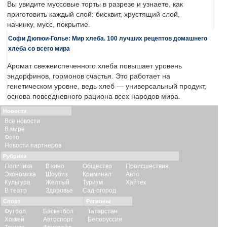
Вы увидите муссовые торты в разрезе и узнаете, как
приготовить каждый слой: бисквит, хрустящий слой,
начинку, мусс, покрытие.
Софи Дюпюи-Голье: Мир хлеба. 100 лучших рецептов домашнего
хлеба со всего мира
Аромат свежеиспеченного хлеба повышает уровень
эндорфинов, гормонов счастья. Это работает на
генетическом уровне, ведь хлеб — универсальный продукт,
основа повседневного рациона всех народов мира.
Новости
Все новости
В мире
Фото
Новости партнеров
Рубрики
Политика
В кино
Общество
Происшествия
Экономика
Шоубиз
Криминал
Авто
Культура
Желтый
Туризм
Хайтек
В театр
Здоровье
Сад-огород
Спорт
Регионы
Футбол
Баскетбол
Татарстан
Хоккей
Автоспорт
Белоруссия