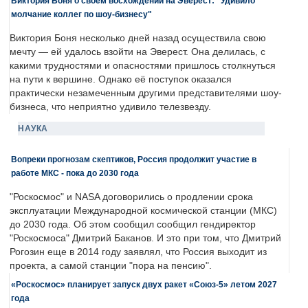
Виктория Боня о своем восхождении на Эверест: "Удивило
молчание коллег по шоу-бизнесу"
Виктория Боня несколько дней назад осуществила свою
мечту — ей удалось взойти на Эверест. Она делилась, с
какими трудностями и опасностями пришлось столкнуться
на пути к вершине. Однако её поступок оказался
практически незамеченным другими представителями шоу-
бизнеса, что неприятно удивило телезвезду.
НАУКА
Вопреки прогнозам скептиков, Россия продолжит участие в
работе МКС - пока до 2030 года
"Роскосмос" и NASA договорились о продлении срока
эксплуатации Международной космической станции (МКС)
до 2030 года. Об этом сообщил сообщил гендиректор
"Роскосмоса" Дмитрий Баканов. И это при том, что Дмитрий
Рогозин еще в 2014 году заявлял, что Россия выходит из
проекта, а самой станции "пора на пенсию".
«Роскосмос» планирует запуск двух ракет «Союз-5» летом 2027
года