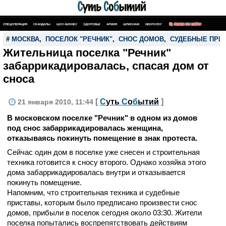
СПЕЦОПЕРАЦИЯ
СКАНДАЛЫ
ШОУ-БИЗНЕС
ЗДОРОВЬЕ
АРМИЯ
ШПИОНАЖ
НЕКРОЛОГ
ПОИСК ПО САЙТУ
#
МОСКВА
,
ПОСЕЛОК "РЕЧНИК"
,
СНОС ДОМОВ
,
СУДЕБНЫЕ ПРИ
Жительница поселка "Речник"
забаррикадировалась, спасая дом от
сноса
[
С
уть
С
о
б
ытий
]
21 января 2010, 11:44
В московском поселке "Речник"
в одном из домов
под снос забаррикадировалась женщина,
отказываясь покинуть помещение в знак протеста.
Сейчас один дом в поселке уже снесен и строительная
техника готовится к сносу второго. Однако хозяйка этого
дома забаррикадировалась внутри и отказывается
покинуть помещение.
Напомним, что строительная техника и судебные
приставы, которым было предписано произвести снос
домов, прибыли в поселок сегодня около 03:30. Жители
поселка попытались воспрепятствовать действиям