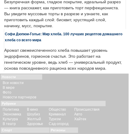
Безупречная форма, гладкое покрытие, идеальный разрез
— книга расскажет, как приготовить торт перфекциониста.
Вы увидите муссовые торты в разрезе и узнаете, как
приготовить каждый слой: бисквит, хрустящий слой,
начинку, мусс, покрытие.
Софи Дюпюи-Голье: Мир хлеба. 100 лучших рецептов домашнего
хлеба со всего мира
Аромат свежеиспеченного хлеба повышает уровень
эндорфинов, гормонов счастья. Это работает на
генетическом уровне, ведь хлеб — универсальный продукт,
основа повседневного рациона всех народов мира.
Новости
Все новости
В мире
Фото
Новости партнеров
Рубрики
Политика
В кино
Общество
Происшествия
Экономика
Шоубиз
Криминал
Авто
Культура
Желтый
Туризм
Хайтек
В театр
Здоровье
Сад-огород
Спорт
Регионы