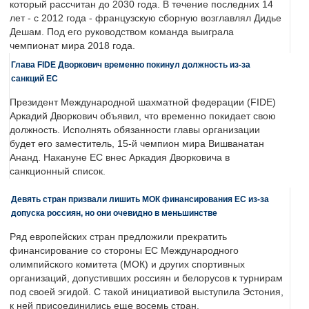
который рассчитан до 2030 года. В течение последних 14
лет - с 2012 года - французскую сборную возглавлял Дидье
Дешам. Под его руководством команда выиграла
чемпионат мира 2018 года.
Глава FIDE Дворкович временно покинул должность из-за
санкций ЕС
Президент Международной шахматной федерации (FIDE)
Аркадий Дворкович объявил, что временно покидает свою
должность. Исполнять обязанности главы организации
будет его заместитель, 15-й чемпион мира Вишванатан
Ананд. Накануне ЕС внес Аркадия Дворковича в
санкционный список.
Девять стран призвали лишить МОК финансирования ЕС из-за
допуска россиян, но они очевидно в меньшинстве
Ряд европейских стран предложили прекратить
финансирование со стороны ЕС Международного
олимпийского комитета (МОК) и других спортивных
организаций, допустивших россиян и белорусов к турнирам
под своей эгидой. С такой инициативой выступила Эстония,
к ней присоединились еще восемь стран.