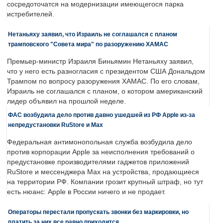
сосредоточатся на модернизации имеющегося парка
истребителей.
Нетаньяху заявил, что Израиль не соглашался с планом
трамповского "Совета мира" по разоружению ХАМАС
Премьер-министр Израиля Биньямин Нетаньяху заявил,
что у него есть разногласия с президентом США Дональдом
Трампом по вопросу разоружения ХАМАС. По его словам,
Израиль не соглашался с планом, о котором американский
лидер объявил на прошлой неделе.
ФАС возбудила дело против давно ушедшей из РФ Apple из-за
непредустановки RuStore и Max
Федеральная антимонопольная служба возбудила дело
против корпорации Apple за неисполнения требований о
предустановке производителями гаджетов приложений
RuStore и мессенджера Max на устройства, продающиеся
на территории РФ. Компании грозит крупный штраф, но тут
есть нюанс: Apple в России ничего и не продает.
Операторы перестали пропускать звонки без маркировки, но
платить за них все равно приходится