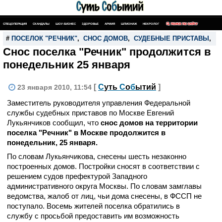
СПЕЦОПЕРАЦИЯ
СКАНДАЛЫ
ШОУ-БИЗНЕС
ЗДОРОВЬЕ
АРМИЯ
ШПИОНАЖ
НЕКРОЛОГ
ПОИСК ПО САЙТУ
#
ПОСЕЛОК "РЕЧНИК"
,
СНОС ДОМОВ
,
СУДЕБНЫЕ ПРИСТАВЫ
,
Снос поселка "Речник" продолжится в
понедельник 25 января
[
С
уть
С
о
б
ытий
]
23 января 2010, 11:54
Заместитель руководителя управления Федеральной
службы судебных приставов по Москве Евгений
Лукьянчиков сообщил, что
снос домов на территории
поселка "Речник" в Москве продолжится в
понедельник, 25 января.
По словам Лукьянчикова, снесены шесть незаконно
построенных домов. Постройки сносят в соответствии с
решением судов префектурой Западного
административного округа Москвы. По словам замглавы
ведомства, жалоб от лиц, чьи дома снесены, в ФССП не
поступало. Восемь жителей поселка обратились в
службу с просьбой предоставить им возможность