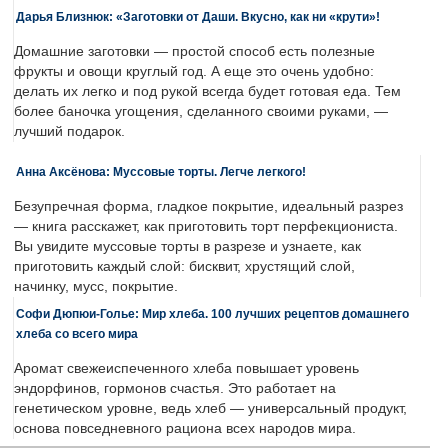
Дарья Близнюк: «Заготовки от Даши. Вкусно, как ни «крути»!
Домашние заготовки — простой способ есть полезные
фрукты и овощи круглый год. А еще это очень удобно:
делать их легко и под рукой всегда будет готовая еда. Тем
более баночка угощения, сделанного своими руками, —
лучший подарок.
Анна Аксёнова: Муссовые торты. Легче легкого!
Безупречная форма, гладкое покрытие, идеальный разрез
— книга расскажет, как приготовить торт перфекциониста.
Вы увидите муссовые торты в разрезе и узнаете, как
приготовить каждый слой: бисквит, хрустящий слой,
начинку, мусс, покрытие.
Софи Дюпюи-Голье: Мир хлеба. 100 лучших рецептов домашнего
хлеба со всего мира
Аромат свежеиспеченного хлеба повышает уровень
эндорфинов, гормонов счастья. Это работает на
генетическом уровне, ведь хлеб — универсальный продукт,
основа повседневного рациона всех народов мира.