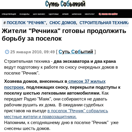
СПЕЦОПЕРАЦИЯ
СКАНДАЛЫ
ШОУ-БИЗНЕС
ЗДОРОВЬЕ
АРМИЯ
ШПИОНАЖ
НЕКРОЛОГ
ПОИСК ПО САЙТУ
#
ПОСЕЛОК "РЕЧНИК"
,
СНОС ДОМОВ
,
СТРОИТЕЛЬНАЯ ТЕХНИКА
Жители "Речника" готовы продолжить
борьбу за поселок
[
С
уть
С
о
б
ытий
]
25 января 2010, 09:49
Строительная техника -
два экскаватора и два крана
ведут подготовку к работе по сносу очередных домов в
поселке "Речник".
Хозяева домов, внесенных в
список 37 жилых
построек
, подлежащих сносу, перекрыли подступы к
поселку шестью легковыми автомобилями.
Как
передает Радио "Маяк", они собираются не давать
рабочим рушить их дома. В ожидании судебных
приставов на въезде
в поселок "Речник" собрались
местные жители и правозащитники.
Напомним, к сегодняшнему дню в поселке "Речник" уже
снесены шесть домов.