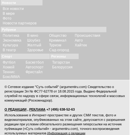
Новости
Все новости
В мире
Фото
Новости партнеров
Рубрики
Политика
В кино
Общество
Происшествия
Экономика
Шоубиз
Криминал
Авто
Культура
Желтый
Туризм
Хайтек
В театр
Здоровье
Сад-огород
Спорт
Регионы
Футбол
Баскетбол
Татарстан
Хоккей
Автоспорт
Белоруссия
Теннис
Фристайл
Бокс/ММА
© Сетевое издание "Суть событий" (argumentiru.com) Свидетельство о
регистрации Эл № ФС77-62778 от 18.08.2015 года. Выдано Федеральной
службой по надзору в сфере связи, информационных технологий и массовых
коммуникаций (Роскомнадзор).
О РЕДАКЦИИ
,
РЕКЛАМА
+7 (495) 638-52-63
Использование в Интернет-пространстве и других СМИ текстов, фото и
видеоматериалов, опубликованных на этом сайте, допускается с
разрешения
редакции
при условии обязательного размещения гиперссылки на источник
публикации («Суть событий» - argumentiru.com), точного воспроизведения
используемых материалов.
Информация о редакции