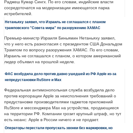
Раджеш Кумар Сингх. По его словам, индийские власти
сосредоточатся на модернизации имеющегося парка
истребителей.
Нетаньяху заявил, что Израиль не соглашался с планом
трамповского "Совета мира" по разоружению ХАМАС
Премьер-министр Израиля Биньямин Нетаньяху заявил,
что у него есть разногласия с президентом США Дональдом
Трампом по вопросу разоружения ХАМАС. По его словам,
Израиль не соглашался с планом, о котором американский
лидер объявил на прошлой неделе.
ФАС возбудила дело против давно ушедшей из РФ Apple из-за
непредустановки RuStore и Max
Федеральная антимонопольная служба возбудила дело
против корпорации Apple за неисполнения требований о
предустановке производителями гаджетов приложений
RuStore и мессенджера Max на устройства, продающиеся
на территории РФ. Компании грозит крупный штраф, но тут
есть нюанс: Apple в России ничего и не продает.
Операторы перестали пропускать звонки без маркировки, но