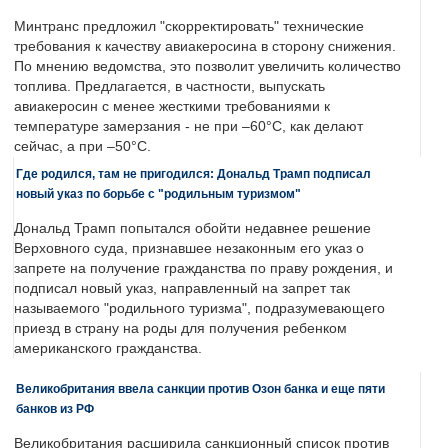
Минтранс предложил "скорректировать" технические
требования к качеству авиакеросина в сторону снижения.
По мнению ведомства, это позволит увеличить количество
топлива. Предлагается, в частности, выпускать
авиакеросин с менее жесткими требованиями к
температуре замерзания - не при –60°C, как делают
сейчас, а при –50°C.
Где родился, там не пригодился: Дональд Трамп подписал
новый указ по борьбе с "родильным туризмом"
Дональд Трамп попытался обойти недавнее решение
Верховного суда, признавшее незаконным его указ о
запрете на получение гражданства по праву рождения, и
подписал новый указ, направленный на запрет так
называемого "родильного туризма", подразумевающего
приезд в страну на роды для получения ребенком
американского гражданства.
Великобритания ввела санкции против Озон банка и еще пяти
банков из РФ
Великобритания расширила санкционный список против