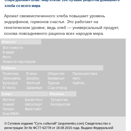
хлеба со всего мира
Аромат свежеиспеченного хлеба повышает уровень
эндорфинов, гормонов счастья. Это работает на
генетическом уровне, ведь хлеб — универсальный продукт,
основа повседневного рациона всех народов мира.
Новости
Все новости
В мире
Фото
Новости партнеров
Рубрики
Политика
В кино
Общество
Происшествия
Экономика
Шоубиз
Криминал
Авто
Культура
Желтый
Туризм
Хайтек
В театр
Здоровье
Сад-огород
Спорт
Регионы
Футбол
Баскетбол
Татарстан
Хоккей
Автоспорт
Белоруссия
Теннис
Фристайл
Бокс/ММА
© Сетевое издание "Суть событий" (argumentiru.com) Свидетельство о
регистрации Эл № ФС77-62778 от 18.08.2015 года. Выдано Федеральной