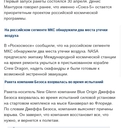
Первый запуск ракеты состоялся 30 апреля. Денис
Мантуров говорил ранее, что именно «Союз-5» остается
приоритетным проектом российской космической
программы.
На российском сегменте МКС обнаружили два места утечки
воздуха
В «Роскосмосе» сообщили, что на российском сегменте
МКС обнаружили два места утечки воздуха. NASA
предписало экипажу Международной космической станции
на время ремонта укрыться в пристыкованном корабле
Crew Dragon, надеть скафандры и были готовым к
возможной экстренной эвакуации.
Ракета компании Безоса взорвалась во время испытаний
Ракета-носитель New Glenn компании Blue Origin Джеффа
Безоса взорвалась во время испытаний силовой установки
на стартовом комплексе на мысе Канаверал во Флориде.
По словам Джеффа Безоса, компания выясняет причины
взрыва. Он заверил, что компания восстановит все, что
нужно, и вернется к полетам.