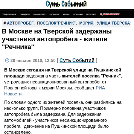
СПЕЦОПЕРАЦИЯ
СКАНДАЛЫ
ШОУ-БИЗНЕС
ЗДОРОВЬЕ
АРМИЯ
ШПИОНАЖ
НЕКРОЛОГ
ПОИСК ПО САЙТУ
#
АВТОПРОБЕГ
,
ПОСЕЛОК"РЕЧНИК"
,
МЭРИЯ
,
УЛИЦА ТВЕРСКАЯ
В Москве на Тверской задержаны
участники автопробега - жители
"Речника"
[
С
уть
С
о
б
ытий
]
29 января 2010, 12:50
В Москве сегодня на Тверской улице на Пушкинской
площади
задержана часть
жителей поселка "Речник"
,
устроивших несанкционированный автопробег от
Поклонной горы к мэрии Москвы, сообщает
РИА
Новости.
По словам одного из жителей поселка, они разбились на
несколько групп. Примерно половина участников
автопробега была задержана. Для задержания
автомобилей - участников несанкционированного
пробега, движение на Пушкинской площади было
остановлено.