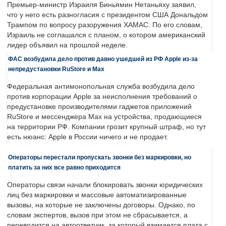
Премьер-министр Израиля Биньямин Нетаньяху заявил,
что у него есть разногласия с президентом США Дональдом
Трампом по вопросу разоружения ХАМАС. По его словам,
Израиль не соглашался с планом, о котором американский
лидер объявил на прошлой неделе.
ФАС возбудила дело против давно ушедшей из РФ Apple из-за
непредустановки RuStore и Max
Федеральная антимонопольная служба возбудила дело
против корпорации Apple за неисполнения требований о
предустановке производителями гаджетов приложений
RuStore и мессенджера Max на устройства, продающиеся
на территории РФ. Компании грозит крупный штраф, но тут
есть нюанс: Apple в России ничего и не продает.
Операторы перестали пропускать звонки без маркировки, но
платить за них все равно приходится
Операторы связи начали блокировать звонки юридических
лиц без маркировки и массовые автоматизированные
вызовы, на которые не заключены договоры. Однако, по
словам экспертов, вызов при этом не сбрасывается, а
переводится на автоответчик, за который взимается плата с