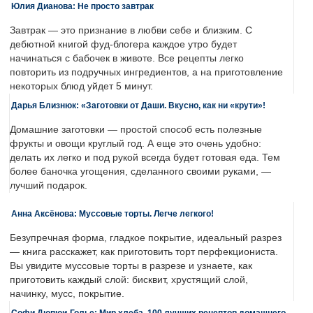
Юлия Дианова: Не просто завтрак
Завтрак — это признание в любви себе и близким. С
дебютной книгой фуд-блогера каждое утро будет
начинаться с бабочек в животе. Все рецепты легко
повторить из подручных ингредиентов, а на приготовление
некоторых блюд уйдет 5 минут.
Дарья Близнюк: «Заготовки от Даши. Вкусно, как ни «крути»!
Домашние заготовки — простой способ есть полезные
фрукты и овощи круглый год. А еще это очень удобно:
делать их легко и под рукой всегда будет готовая еда. Тем
более баночка угощения, сделанного своими руками, —
лучший подарок.
Анна Аксёнова: Муссовые торты. Легче легкого!
Безупречная форма, гладкое покрытие, идеальный разрез
— книга расскажет, как приготовить торт перфекциониста.
Вы увидите муссовые торты в разрезе и узнаете, как
приготовить каждый слой: бисквит, хрустящий слой,
начинку, мусс, покрытие.
Софи Дюпюи-Голье: Мир хлеба. 100 лучших рецептов домашнего