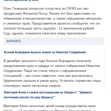
Олег Газманов попросил отпустить из СИЗО его экс-
продюсера Филиппа Россу. Ранее тот был арестован по
обвинению в мошенничестве, а также нарушении авторских
и смежных прав. Представители артиста сообщили, что он
погасил большую часть ущерба - 12 миллионов рублей.
Суд, однако, отказался смягчить меру пресечения.
ШОУБИЗ
Ксения Бородина вышла замуж за Николая Сердюкова
В декабре прошлого года Ксения Бородина получила
предложение руки и сердца от своего избранника Николая
Сердюкова. Пара не стала тянуть с оформлением
отношений – как стало известно, они уже расписались.
Церемония прошла в узком кругу. Устроить торжество пара
планирует через несколько недель.
Виктория Боня о своем восхождении на Эверест: "Удивило
молчание коллег по шоу-бизнесу"
Виктория Боня несколько дней назад осуществила свою
мечту — ей удалось взойти на Эверест. Она делилась, с