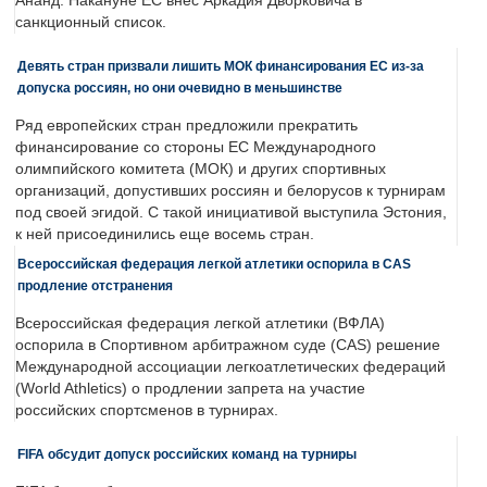
Ананд. Накануне ЕС внес Аркадия Дворковича в
санкционный список.
Девять стран призвали лишить МОК финансирования ЕС из-за
допуска россиян, но они очевидно в меньшинстве
Ряд европейских стран предложили прекратить
финансирование со стороны ЕС Международного
олимпийского комитета (МОК) и других спортивных
организаций, допустивших россиян и белорусов к турнирам
под своей эгидой. С такой инициативой выступила Эстония,
к ней присоединились еще восемь стран.
Всероссийская федерация легкой атлетики оспорила в CAS
продление отстранения
Всероссийская федерация легкой атлетики (ВФЛА)
оспорила в Спортивном арбитражном суде (CAS) решение
Международной ассоциации легкоатлетических федераций
(World Athletics) о продлении запрета на участие
российских спортсменов в турнирах.
FIFA обсудит допуск российских команд на турниры