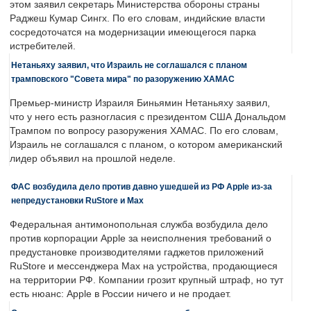
этом заявил секретарь Министерства обороны страны
Раджеш Кумар Сингх. По его словам, индийские власти
сосредоточатся на модернизации имеющегося парка
истребителей.
Нетаньяху заявил, что Израиль не соглашался с планом
трамповского "Совета мира" по разоружению ХАМАС
Премьер-министр Израиля Биньямин Нетаньяху заявил,
что у него есть разногласия с президентом США Дональдом
Трампом по вопросу разоружения ХАМАС. По его словам,
Израиль не соглашался с планом, о котором американский
лидер объявил на прошлой неделе.
ФАС возбудила дело против давно ушедшей из РФ Apple из-за
непредустановки RuStore и Max
Федеральная антимонопольная служба возбудила дело
против корпорации Apple за неисполнения требований о
предустановке производителями гаджетов приложений
RuStore и мессенджера Max на устройства, продающиеся
на территории РФ. Компании грозит крупный штраф, но тут
есть нюанс: Apple в России ничего и не продает.