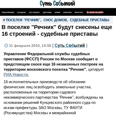
СПЕЦОПЕРАЦИЯ
СКАНДАЛЫ
ШОУ-БИЗНЕС
ЗДОРОВЬЕ
АРМИЯ
ШПИОНАЖ
НЕКРОЛОГ
ПОИСК ПО САЙТУ
#
ПОСЕЛОК "РЕЧНИК"
,
СНОС ДОМОВ
,
СУДЕБНЫЕ ПРИСТАВЫ
В поселке "Речник" будут снесены еще
16 строений - судебные приставы
[
С
уть
С
о
б
ытий
]
11 февраля 2010, 14:56
Управление Федеральной службы судебных
приставов (ФССП) России по Москве сообщает о
предстоящем сносе еще 16 незаконных построек на
территории московского поселка "Речник"
, цитирует
РИА Новости.
16 исполнительных производств об обязании
физических лиц освободить земельные участки,
расположенные на территории садового
некоммерческого партнерства "Речник", возбуждены на
основании решений Кунцевского районного суда по
искам префектуры ЗАО Москвы, ТУ ФАУГИ
(Росимущества) Москвы и межрайонной