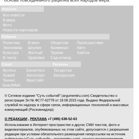
основа повседневного рациона всех народов мира.
Новости
Все новости
В мире
Фото
Новости партнеров
Рубрики
Политика
В кино
Общество
Происшествия
Экономика
Шоубиз
Криминал
Авто
Культура
Желтый
Туризм
Хайтек
В театр
Здоровье
Сад-огород
Спорт
Регионы
Футбол
Баскетбол
Татарстан
Хоккей
Автоспорт
Белоруссия
Теннис
Фристайл
Бокс/ММА
© Сетевое издание "Суть событий" (argumentiru.com) Свидетельство о
регистрации Эл № ФС77-62778 от 18.08.2015 года. Выдано Федеральной
службой по надзору в сфере связи, информационных технологий и массовых
коммуникаций (Роскомнадзор).
О РЕДАКЦИИ
,
РЕКЛАМА
+7 (495) 638-52-63
Использование в Интернет-пространстве и других СМИ текстов, фото и
видеоматериалов, опубликованных на этом сайте, допускается с
разрешения
редакции
при условии обязательного размещения гиперссылки на источник
публикации («Суть событий» - argumentiru.com), точного воспроизведения