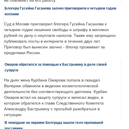
не повлияют на его работу.
Блогера Гусейна Гасанова заочно приговорили к четырем годам
колонии
Суд в Москве приговорил блогера Гусейна Гасанова к
четырем годам лишения свободы и штрафу в миллион
рублей по делу о неуплате налогов. Также ему запрещено
публиковать посты в интернете в течение двух лет.
Приговор был вынесен заочно - блогер проживает за
пределами России.
Омаров обратился за помощью к Бастрыкину в деле своей
супруги
На днях жена Курбана Омарова попала в скандал.
Валерию обвинили в ведении косметологической
деятельности без соответствующего диплома. Курбан
Омаров встал на защиту супруги и записал видео, в
котором обратился к главе Следственного Комитета
Александру Бастрыкину с просьбой разобраться в
ситуации.
В чемодане на окраине Белграда нашли тело пропавшей
россиянки