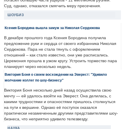
погасил большую часть ущерба - 12 миллионов рублей.
Суд, однако, отказался смягчить меру пресечения.
ШОУБИЗ
Ксения Бородина вышла замуж за Николая Сердюкова
В декабре прошлого года Ксения Бородина получила
предложение руки и сердца от своего избранника Николая
Сердюкова. Пара не стала тянуть с оформлением
отношений – как стало известно, они уже расписались.
Церемония прошла в узком кругу. Устроить торжество пара
планирует через несколько недель.
Виктория Боня о своем восхождении на Эверест: "Удивило
молчание коллег по шоу-бизнесу"
Виктория Боня несколько дней назад осуществила свою
мечту — ей удалось взойти на Эверест. Она делилась, с
какими трудностями и опасностями пришлось столкнуться
на пути к вершине. Однако её поступок оказался
практически незамеченным другими представителями шоу-
бизнеса, что неприятно удивило телезвезду.
НАУКА