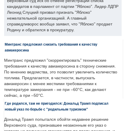
Верховный суд иск об отмене регистрации списка
кандидатов в парламент от партии "Яблоко". Лидер ЛДПР
Леонид Слуцкий призвал признать "Яблоко"
нежелательной организацией. А главный
справедливорос вообще заявил, что "Яблоко" продает
Родину и обратился в прокуратуру.
Минтранс предложил снизить требования к качеству
авиакеросина
Минтранс предложил "скорректировать" технические
требования к качеству авиакеросина в сторону снижения.
По мнению ведомства, это позволит увеличить количество
топлива. Предлагается, в частности, выпускать
авиакеросин с менее жесткими требованиями к
температуре замерзания - не при –60°C, как делают
сейчас, а при –50°C.
Где родился, там не пригодился: Дональд Трамп подписал
новый указ по борьбе с "родильным туризмом"
Дональд Трамп попытался обойти недавнее решение
Верховного суда, признавшее незаконным его указ о