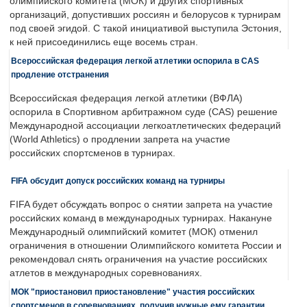
олимпийского комитета (МОК) и других спортивных
организаций, допустивших россиян и белорусов к турнирам
под своей эгидой. С такой инициативой выступила Эстония,
к ней присоединились еще восемь стран.
Всероссийская федерация легкой атлетики оспорила в CAS
продление отстранения
Всероссийская федерация легкой атлетики (ВФЛА)
оспорила в Спортивном арбитражном суде (CAS) решение
Международной ассоциации легкоатлетических федераций
(World Athletics) о продлении запрета на участие
российских спортсменов в турнирах.
FIFA обсудит допуск российских команд на турниры
FIFA будет обсуждать вопрос о снятии запрета на участие
российских команд в международных турнирах. Накануне
Международный олимпийский комитет (МОК) отменил
ограничения в отношении Олимпийского комитета России и
рекомендовал снять ограничения на участие российских
атлетов в международных соревнованиях.
МОК "приостановил приостановление" участия российских
спортсменов в соревнованиях, получив нужные ему гарантии