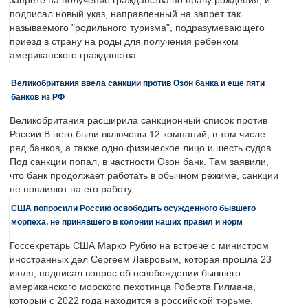
запрете на получение гражданства по праву рождения, и
подписал новый указ, направленный на запрет так
называемого "родильного туризма", подразумевающего
приезд в страну на роды для получения ребенком
американского гражданства.
Великобритания ввела санкции против Озон банка и еще пяти
банков из РФ
Великобритания расширила санкционный список против
России.В него были включены 12 компаний, в том числе
ряд банков, а также одно физическое лицо и шесть судов.
Под санкции попал, в частности Озон банк. Там заявили,
что банк продолжает работать в обычном режиме, санкции
не повлияют на его работу.
США попросили Россию освободить осужденного бывшего
морпеха, не принявшего в колонии наших правил и норм
Госсекретарь США Марко Рубио на встрече с министром
иностранных дел Сергеем Лавровым, которая прошла 23
июля, подписал вопрос об освобождении бывшего
американского морского пехотинца Роберта Гилмана,
который с 2022 года находится в российской тюрьме.