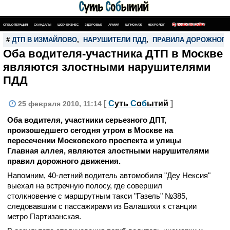
СПЕЦОПЕРАЦИЯ
СКАНДАЛЫ
ШОУ-БИЗНЕС
ЗДОРОВЬЕ
АРМИЯ
ШПИОНАЖ
НЕКРОЛОГ
ПОИСК ПО САЙТУ
#
ДТП В ИЗМАЙЛОВО
,
НАРУШИТЕЛИ ПДД
,
ПРАВИЛА ДОРОЖНОГ
Оба водителя-участника ДТП в Москве
являются злостными нарушителями
ПДД
[
С
уть
С
о
б
ытий
]
25 февраля 2010, 11:14
Оба водителя, участники серьезного ДПТ,
произошедшего сегодня утром в Москве на
пересечении Московского проспекта и улицы
Главная аллея, являются злостными нарушителями
правил дорожного движения.
Напомним, 40-летний водитель автомобиля "Деу Нексия"
выехал на встречную полосу, где совершил
столкновение с маршрутным такси "Газель" №385,
следовавшим с пассажирами из Балашихи к станции
метро Партизанская.