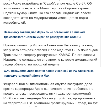
российские истребители "Сухой", в том числе Су-57. Об
этом заявил секретарь Министерства обороны страны
Раджеш Кумар Сингх. По его словам, индийские власти
сосредоточатся на модернизации имеющегося парка
истребителей.
Нетаньяху заявил, что Израиль не соглашался с планом
трамповского "Совета мира" по разоружению ХАМАС
Премьер-министр Израиля Биньямин Нетаньяху заявил,
что у него есть разногласия с президентом США Дональдом
Трампом по вопросу разоружения ХАМАС. По его словам,
Израиль не соглашался с планом, о котором американский
лидер объявил на прошлой неделе.
ФАС возбудила дело против давно ушедшей из РФ Apple из-за
непредустановки RuStore и Max
Федеральная антимонопольная служба возбудила дело
против корпорации Apple за неисполнения требований о
предустановке производителями гаджетов приложений
RuStore и мессенджера Max на устройства, продающиеся
на территории РФ. Компании грозит крупный штраф, но тут