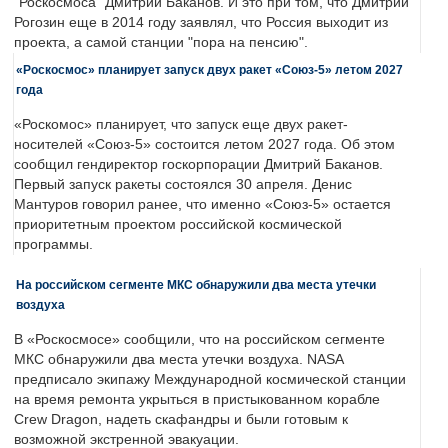
"Роскосмоса" Дмитрий Баканов. И это при том, что Дмитрий
Рогозин еще в 2014 году заявлял, что Россия выходит из
проекта, а самой станции "пора на пенсию".
«Роскосмос» планирует запуск двух ракет «Союз-5» летом 2027
года
«Роскомос» планирует, что запуск еще двух ракет-
носителей «Союз-5» состоится летом 2027 года. Об этом
сообщил гендиректор госкорпорации Дмитрий Баканов.
Первый запуск ракеты состоялся 30 апреля. Денис
Мантуров говорил ранее, что именно «Союз-5» остается
приоритетным проектом российской космической
программы.
На российском сегменте МКС обнаружили два места утечки
воздуха
В «Роскосмосе» сообщили, что на российском сегменте
МКС обнаружили два места утечки воздуха. NASA
предписало экипажу Международной космической станции
на время ремонта укрыться в пристыкованном корабле
Crew Dragon, надеть скафандры и были готовым к
возможной экстренной эвакуации.