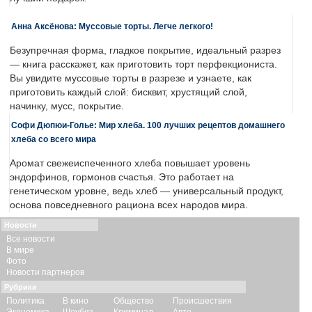
Анна Аксёнова: Муссовые торты. Легче легкого!
Безупречная форма, гладкое покрытие, идеальный разрез
— книга расскажет, как приготовить торт перфекциониста.
Вы увидите муссовые торты в разрезе и узнаете, как
приготовить каждый слой: бисквит, хрустящий слой,
начинку, мусс, покрытие.
Софи Дюпюи-Голье: Мир хлеба. 100 лучших рецептов домашнего
хлеба со всего мира
Аромат свежеиспеченного хлеба повышает уровень
эндорфинов, гормонов счастья. Это работает на
генетическом уровне, ведь хлеб — универсальный продукт,
основа повседневного рациона всех народов мира.
Новости
Все новости
В мире
Фото
Новости партнеров
Рубрики
Политика
В кино
Общество
Происшествия