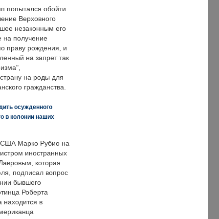
п попытался обойти
ение Верховного
вшее незаконным его
е на получение
по праву рождения, и
ленный на запрет так
изма",
страну на роды для
нского гражданства.
дить осужденного
о в колонии наших
 США Марко Рубио на
нистром иностранных
Лавровым, которая
ля, подписал вопрос
нии бывшего
отинца Роберта
а находится в
американца