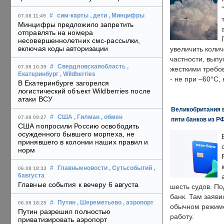
#
сим-карты
, дети
, Минцифры
07.08 11:49
Минцифры предложило запретить
отправлять на номера
несовершеннолетних смс-рассылки,
включая коды авторизации
увеличить колич
частности, выпу
#
Свердловскаяобласть
,
07.08 10:39
жесткими требо
Екатеринбург
, Wildberries
- не при –60°C,
В Екатеринбурге загорелся
логистический объект Wildberries после
атаки ВСУ
Великобритания в
#
США
, Гилман
, обмен
07.08 09:27
пяти банков из Р
США попросили Россию освободить
осужденного бывшего морпеха, не
принявшего в колонии наших правил и
норм
#
Главныеновости
, Сутьсобытий
,
06.08 18:33
6августа
Главные события к вечеру 6 августа
шесть судов. По
банк. Там заяви
#
Путин
, Шереметьево
, аэропорт
06.08 18:25
обычном режиме
Путин разрешил полностью
работу.
приватизировать аэропорт