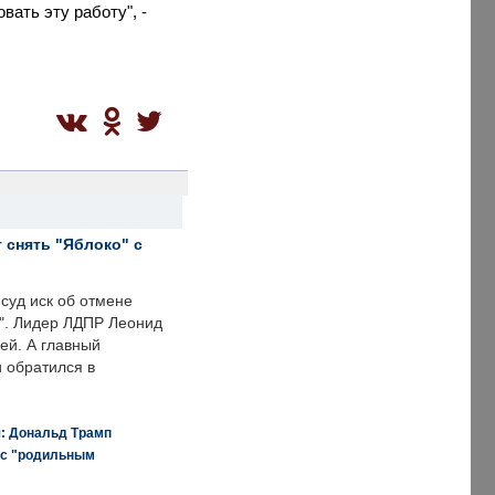
ать эту работу", -
 снять "Яблоко" с
суд иск об отмене
о". Лидер ЛДПР Леонид
ей. А главный
и обратился в
я: Дональд Трамп
 с "родильным