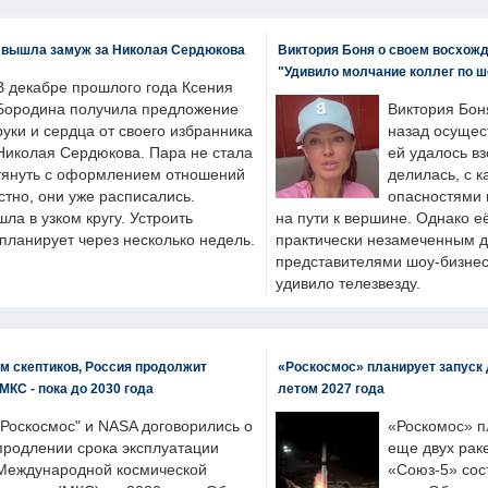
 вышла замуж за Николая Сердюкова
Виктория Боня о своем восхожд
"Удивило молчание коллег по ш
В декабре прошлого года Ксения
Бородина получила предложение
Виктория Бон
руки и сердца от своего избранника
назад осущес
Николая Сердюкова. Пара не стала
ей удалось вз
тянуть с оформлением отношений
делилась, с к
естно, они уже расписались.
опасностями 
а в узком кругу. Устроить
на пути к вершине. Однако е
планирует через несколько недель.
практически незамеченным 
представителями шоу-бизнес
удивило телезвезду.
м скептиков, Россия продолжит
«Роскосмос» планирует запуск 
МКС - пока до 2030 года
летом 2027 года
"Роскосмос" и NASA договорились о
«Роскомос» пл
продлении срока эксплуатации
еще двух рак
Международной космической
«Союз-5» сос