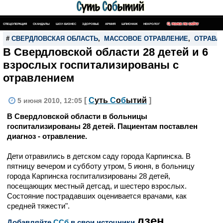
СПЕЦОПЕРАЦИЯ
СКАНДАЛЫ
ШОУ-БИЗНЕС
ЗДОРОВЬЕ
АРМИЯ
ШПИОНАЖ
НЕКРОЛОГ
ПОИСК ПО САЙТУ
#
СВЕРДЛОВСКАЯ ОБЛАСТЬ
,
МАССОВОЕ ОТРАВЛЕНИЕ
,
ОТРАВЛ
В Свердловской области 28 детей и 6
взрослых госпитализированы с
отравлением
[
С
уть
С
о
б
ытий
]
5 июня 2010, 12:05
В Свердловской области в больницы
госпитализированы 28 детей. Пациентам поставлен
диагноз - отравление.
Дети отравились в детском саду города Карпинска. В
пятницу вечером и субботу утром, 5 июня, в больницу
города Карпинска госпитализированы 28 детей,
посещающих местный детсад, и шестеро взрослых.
Состояние пострадавших оценивается врачами, как
средней тяжести".
дзен
Добавляйте
CСб
в свои источники