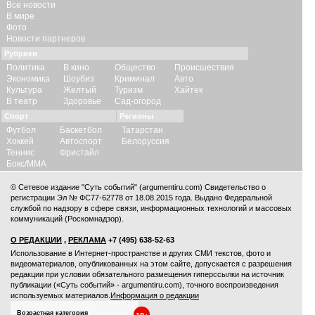
Все новости
В мире
Фото
Новости партнеров
Рубрики
Политика
В кино
Общество
Происшествия
Экономика
Шоубиз
Криминал
Авто
Культура
Желтый
Туризм
Хайтек
В театр
Здоровье
Сад-огород
Спорт
Регионы
Футбол
Баскетбол
Татарстан
Хоккей
Автоспорт
Белоруссия
Теннис
Фристайл
Бокс/ММА
© Сетевое издание "Суть событий" (argumentiru.com) Свидетельство о
регистрации Эл № ФС77-62778 от 18.08.2015 года. Выдано Федеральной
службой по надзору в сфере связи, информационных технологий и массовых
коммуникаций (Роскомнадзор).
О РЕДАКЦИИ
,
РЕКЛАМА
+7 (495) 638-52-63
Использование в Интернет-пространстве и других СМИ текстов, фото и
видеоматериалов, опубликованных на этом сайте, допускается с
разрешения
редакции
при условии обязательного размещения гиперссылки на источник
публикации («Суть событий» - argumentiru.com), точного воспроизведения
используемых материалов.
Информация о редакции
Возрастная категория