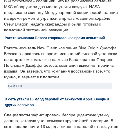
В «Роскосмосе» сообщили, что на российском сегменте
МКС обнаружили два места утечки воздуха. NASA
предписало экипажу Международной космической станции
на время ремонта укрыться в пристыкованном корабле
Crew Dragon, надеть скафандры и были готовым к
возможной экстренной эвакуации.
Ракета компании Безоса взорвалась во время испытаний
Ракета-носитель New Glenn компании Blue Origin Джеффа
Безоса взорвалась во время испытаний силовой установки
на стартовом комплексе на мысе Канаверал во Флориде.
По словам Джеффа Безоса, компания выясняет причины
взрыва. Он заверил, что компания восстановит все, что
нужно, и вернется к полетам.
ХАЙТЕК
В сеть утекли 16 млрд паролей от аккаунтов Apple, Google и
других сервисов
Специалисты зафиксировали беспрецедентную утечку
данных, которую уже называют крупнейшей в истории. В
сеть попали почти 16 млрд логинов и паролей от аккаунтов