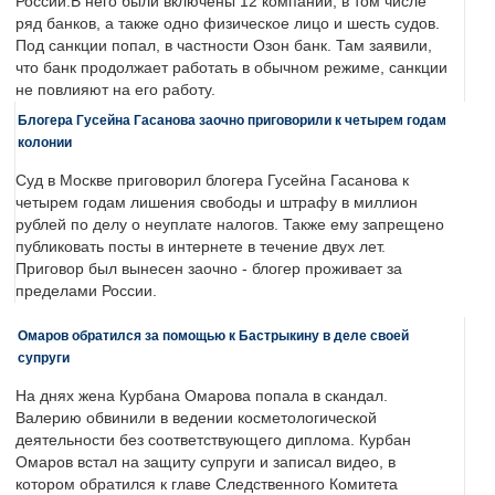
России.В него были включены 12 компаний, в том числе
ряд банков, а также одно физическое лицо и шесть судов.
Под санкции попал, в частности Озон банк. Там заявили,
что банк продолжает работать в обычном режиме, санкции
не повлияют на его работу.
Блогера Гусейна Гасанова заочно приговорили к четырем годам
колонии
Суд в Москве приговорил блогера Гусейна Гасанова к
четырем годам лишения свободы и штрафу в миллион
рублей по делу о неуплате налогов. Также ему запрещено
публиковать посты в интернете в течение двух лет.
Приговор был вынесен заочно - блогер проживает за
пределами России.
Омаров обратился за помощью к Бастрыкину в деле своей
супруги
На днях жена Курбана Омарова попала в скандал.
Валерию обвинили в ведении косметологической
деятельности без соответствующего диплома. Курбан
Омаров встал на защиту супруги и записал видео, в
котором обратился к главе Следственного Комитета