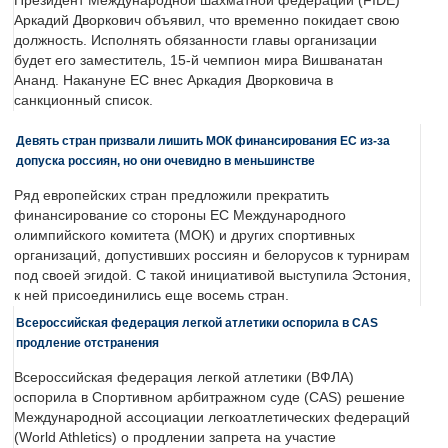
Президент Международной шахматной федерации (FIDE)
Аркадий Дворкович объявил, что временно покидает свою
должность. Исполнять обязанности главы организации
будет его заместитель, 15-й чемпион мира Вишванатан
Ананд. Накануне ЕС внес Аркадия Дворковича в
санкционный список.
Девять стран призвали лишить МОК финансирования ЕС из-за
допуска россиян, но они очевидно в меньшинстве
Ряд европейских стран предложили прекратить
финансирование со стороны ЕС Международного
олимпийского комитета (МОК) и других спортивных
организаций, допустивших россиян и белорусов к турнирам
под своей эгидой. С такой инициативой выступила Эстония,
к ней присоединились еще восемь стран.
Всероссийская федерация легкой атлетики оспорила в CAS
продление отстранения
Всероссийская федерация легкой атлетики (ВФЛА)
оспорила в Спортивном арбитражном суде (CAS) решение
Международной ассоциации легкоатлетических федераций
(World Athletics) о продлении запрета на участие