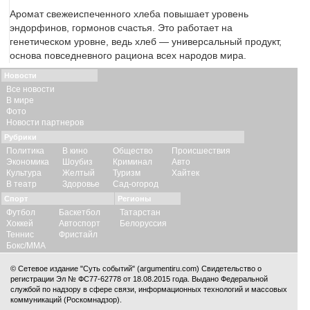
Аромат свежеиспеченного хлеба повышает уровень
эндорфинов, гормонов счастья. Это работает на
генетическом уровне, ведь хлеб — универсальный продукт,
основа повседневного рациона всех народов мира.
Новости
Все новости
В мире
Фото
Новости партнеров
Рубрики
Политика
В кино
Общество
Происшествия
Экономика
Шоубиз
Криминал
Авто
Культура
Желтый
Туризм
Хайтек
В театр
Здоровье
Сад-огород
Спорт
Регионы
Футбол
Баскетбол
Татарстан
Хоккей
Автоспорт
Белоруссия
Теннис
Фристайл
Бокс/ММА
© Сетевое издание "Суть событий" (argumentiru.com) Свидетельство о
регистрации Эл № ФС77-62778 от 18.08.2015 года. Выдано Федеральной
службой по надзору в сфере связи, информационных технологий и массовых
коммуникаций (Роскомнадзор).