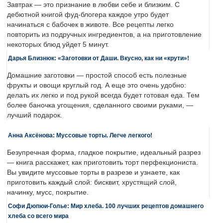
Завтрак — это признание в любви себе и близким. С
дебютной книгой фуд-блогера каждое утро будет
начинаться с бабочек в животе. Все рецепты легко
повторить из подручных ингредиентов, а на приготовление
некоторых блюд уйдет 5 минут.
Дарья Близнюк: «Заготовки от Даши. Вкусно, как ни «крути»!
Домашние заготовки — простой способ есть полезные
фрукты и овощи круглый год. А еще это очень удобно:
делать их легко и под рукой всегда будет готовая еда. Тем
более баночка угощения, сделанного своими руками, —
лучший подарок.
Анна Аксёнова: Муссовые торты. Легче легкого!
Безупречная форма, гладкое покрытие, идеальный разрез
— книга расскажет, как приготовить торт перфекциониста.
Вы увидите муссовые торты в разрезе и узнаете, как
приготовить каждый слой: бисквит, хрустящий слой,
начинку, мусс, покрытие.
Софи Дюпюи-Голье: Мир хлеба. 100 лучших рецептов домашнего
хлеба со всего мира