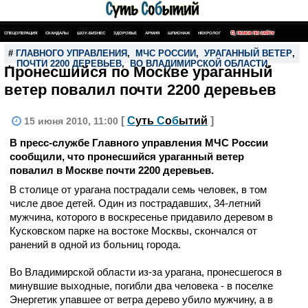
СПЕЦОПЕРАЦИЯ
СКАНДАЛЫ
ШОУ-БИЗНЕС
ЗДОРОВЬЕ
АРМИЯ
ШПИОНАЖ
НЕКРОЛОГ
ПОИСК ПО САЙТУ
#
ГЛАВНОГО УПРАВЛЕНИЯ
,
МЧС РОССИИ
,
УРАГАННЫЙ ВЕТЕР
,
П
,
ПОЧТИ 2200 ДЕРЕВЬЕВ
,
ВО ВЛАДИМИРСКОЙ ОБЛАСТИ
,
Пронесшийся по Москве ураганный
ветер повалил почти 2200 деревьев
[
С
уть
С
о
б
ытий
]
15 июня 2010, 11:00
В пресс-службе Главного управления МЧС России
сообщили, что пронесшийся ураганный ветер
повалил в Москве почти 2200 деревьев.
В столице от урагана пострадали семь человек, в том
числе двое детей. Один из пострадавших, 34-летний
мужчина, которого в воскресенье придавило деревом в
Кусковском парке на востоке Москвы, скончался от
ранений в одной из больниц города.
Во Владимирской области из-за урагана, пронесшегося в
минувшие выходные, погибли два человека - в поселке
Энергетик упавшее от ветра дерево убило мужчину, а в