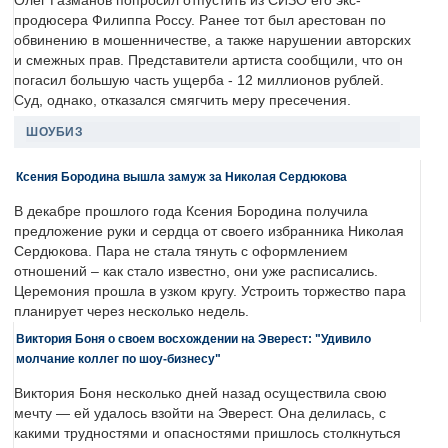
Олег Газманов попросил отпустить из СИЗО его экс-
продюсера Филиппа Россу. Ранее тот был арестован по
обвинению в мошенничестве, а также нарушении авторских
и смежных прав. Представители артиста сообщили, что он
погасил большую часть ущерба - 12 миллионов рублей.
Суд, однако, отказался смягчить меру пресечения.
ШОУБИЗ
Ксения Бородина вышла замуж за Николая Сердюкова
В декабре прошлого года Ксения Бородина получила
предложение руки и сердца от своего избранника Николая
Сердюкова. Пара не стала тянуть с оформлением
отношений – как стало известно, они уже расписались.
Церемония прошла в узком кругу. Устроить торжество пара
планирует через несколько недель.
Виктория Боня о своем восхождении на Эверест: "Удивило
молчание коллег по шоу-бизнесу"
Виктория Боня несколько дней назад осуществила свою
мечту — ей удалось взойти на Эверест. Она делилась, с
какими трудностями и опасностями пришлось столкнуться