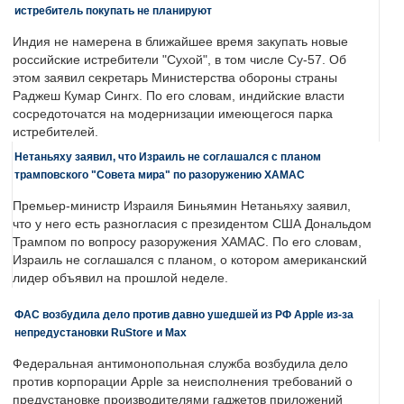
истребитель покупать не планируют
Индия не намерена в ближайшее время закупать новые
российские истребители "Сухой", в том числе Су-57. Об
этом заявил секретарь Министерства обороны страны
Раджеш Кумар Сингх. По его словам, индийские власти
сосредоточатся на модернизации имеющегося парка
истребителей.
Нетаньяху заявил, что Израиль не соглашался с планом
трамповского "Совета мира" по разоружению ХАМАС
Премьер-министр Израиля Биньямин Нетаньяху заявил,
что у него есть разногласия с президентом США Дональдом
Трампом по вопросу разоружения ХАМАС. По его словам,
Израиль не соглашался с планом, о котором американский
лидер объявил на прошлой неделе.
ФАС возбудила дело против давно ушедшей из РФ Apple из-за
непредустановки RuStore и Max
Федеральная антимонопольная служба возбудила дело
против корпорации Apple за неисполнения требований о
предустановке производителями гаджетов приложений