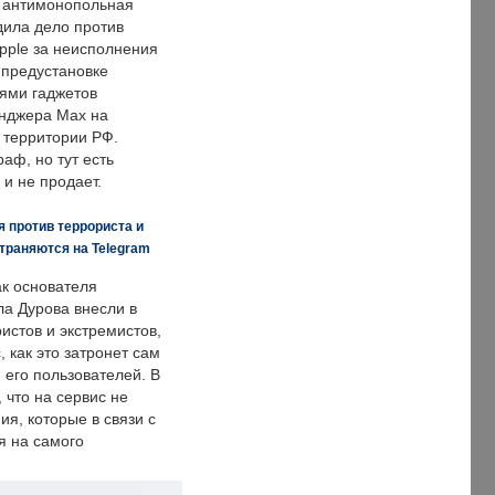
 антимонопольная
дила дело против
pple за неисполнения
 предустановке
ями гаджетов
енджера Max на
 территории РФ.
аф, но тут есть
 и не продает.
 против террориста и
траняются на Telegram
ак основателя
ла Дурова внесли в
истов и экстремистов,
, как это затронет сам
 его пользователей. В
что на сервис не
я, которые в связи с
я на самого