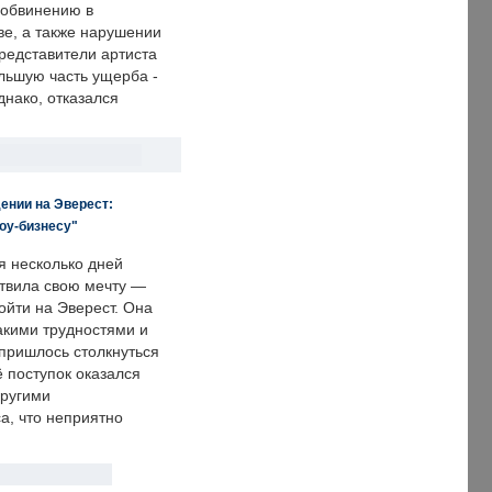
 обвинению в
е, а также нарушении
редставители артиста
льшую часть ущерба -
днако, отказался
ении на Эверест:
оу-бизнесу"
я несколько дней
твила свою мечту —
ойти на Эверест. Она
акими трудностями и
пришлось столкнуться
ё поступок оказался
другими
а, что неприятно