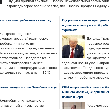
Слуцкий призвал признать "Яблоко" нежелательной организаци
справедливорос вообще заявил, что "Яблоко" продает Родину 
ил снизить требования к качеству
Где родился, там не пригодилс
подписал новый указ по борьбе
туризмом"
Минтранс предложил
"скорректировать" технические
Дональд Трам
требования к качеству
недавнее реш
авиакеросина в сторону снижения.
суда, призна
По мнению ведомства, это позволит
указ о запрет
ество топлива. Предлагается, в
гражданства 
скать авиакеросин с менее
подписал новый указ, направ
ваниями к температуре замерзания
называемого "родильного тур
 как делают сейчас, а при –50°C.
подразумевающего приезд в 
получения ребенком америка
вела санкции против Озон банка и еще
США попросили Россию освобо
Ф
бывшего морпеха, не принявшег
правил и норм
Великобритания расширила
санкционный список против
Госсекретарь