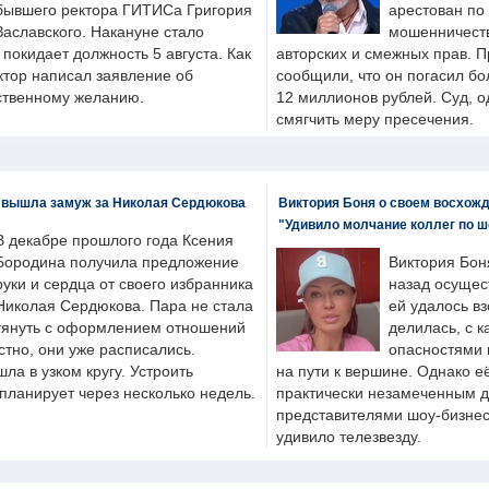
бывшего ректора ГИТИСа Григория
арестован по
Заславского. Накануне стало
мошенничеств
н покидает должность 5 августа. Как
авторских и смежных прав. П
ктор написал заявление об
сообщили, что он погасил бо
бственному желанию.
12 миллионов рублей. Суд, о
смягчить меру пресечения.
 вышла замуж за Николая Сердюкова
Виктория Боня о своем восхожд
"Удивило молчание коллег по ш
В декабре прошлого года Ксения
Бородина получила предложение
Виктория Бон
руки и сердца от своего избранника
назад осущес
Николая Сердюкова. Пара не стала
ей удалось вз
тянуть с оформлением отношений
делилась, с к
естно, они уже расписались.
опасностями 
а в узком кругу. Устроить
на пути к вершине. Однако е
планирует через несколько недель.
практически незамеченным 
представителями шоу-бизнес
удивило телезвезду.