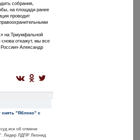
одить собрания,
обы, на площади ранее
иция проводит
 правоохранительными
х» на Триумфальной
 снова откажут, мы все
 России» Александр
ec
 снять "Яблоко" с
суд иск об отмене
о". Лидер ЛДПР Леонид