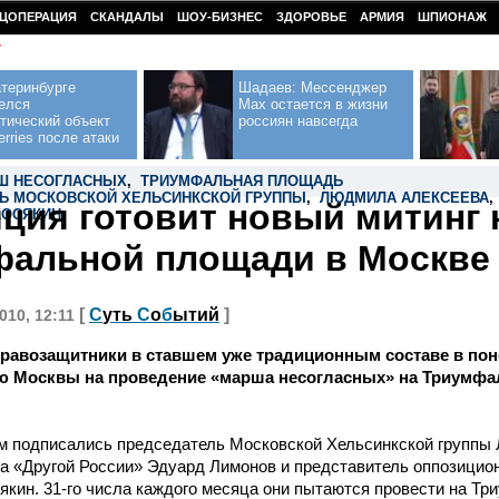
ЦОПЕРАЦИЯ
СКАНДАЛЫ
ШОУ-БИЗНЕС
ЗДОРОВЬЕ
АРМИЯ
ШПИОНАЖ
У
теринбурге
Шадаев: Мессенджер
елся
Max остается в жизни
тический объект
россиян навсегда
erries после атаки
Ш НЕСОГЛАСНЫХ
,
ТРИУМФАЛЬНАЯ ПЛОЩАДЬ
Ь МОСКОВСКОЙ ХЕЛЬСИНКСКОЙ ГРУППЫ
,
ЛЮДМИЛА АЛЕКСЕЕВА
ция готовит новый митинг 
КОСЯКИН
альной площади в Москве 
[
С
уть
С
о
б
ытий
]
010, 12:11
правозащитники в ставшем уже традиционным составе в по
ию Москвы на проведение «марша несогласных» на Триумф
м подписались председатель Московской Хельсинкской группы
а «Другой России» Эдуард Лимонов и представитель оппозицио
якин. 31-го числа каждого месяца они пытаются провести на Т