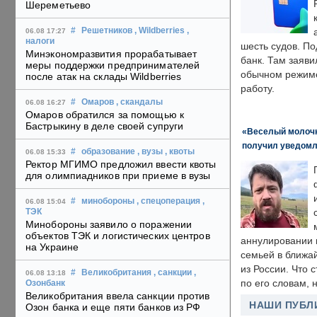
Шереметьево
#
Решетников
, Wildberries
,
06.08 17:27
налоги
шесть судов. По
Минэкономразвития прорабатывает
банк. Там заяви
меры поддержки предпринимателей
обычном режиме
после атак на склады Wildberries
работу.
#
Омаров
, скандалы
06.08 16:27
Омаров обратился за помощью к
Бастрыкину в деле своей супруги
«Веселый молочни
получил уведомл
#
образование
, вузы
, квоты
06.08 15:33
Ректор МГИМО предложил ввести квоты
для олимпиадников при приеме в вузы
#
минобороны
, спецоперация
,
06.08 15:04
ТЭК
Минобороны заявило о поражении
объектов ТЭК и логистических центров
аннулировании в
на Украине
семьей в ближа
из России. Что 
#
Великобритания
, санкции
,
06.08 13:18
по его словам, н
Озонбанк
Великобритания ввела санкции против
НАШИ ПУБЛ
Озон банка и еще пяти банков из РФ