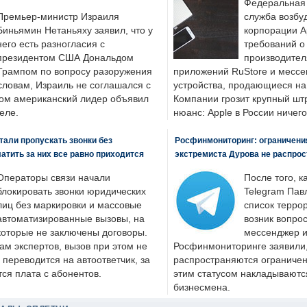
Федеральная
Премьер-министр Израиля
служба возбу
Биньямин Нетаньяху заявил, что у
корпорации A
него есть разногласия с
требований о
президентом США Дональдом
производител
Трампом по вопросу разоружения
приложений RuStore и месс
словам, Израиль не соглашался с
устройства, продающиеся на
ром американский лидер объявил
Компании грозит крупный штр
еле.
нюанс: Apple в России ничего
али пропускать звонки без
Росфинмониторинг: ограничения
латить за них все равно приходится
экстремиста Дурова не распрос
Операторы связи начали
После того, к
блокировать звонки юридических
Telegram Пав
лиц без маркировки и массовые
список террор
автоматизированные вызовы, на
возник вопрос
которые не заключены договоры.
мессенджер и
ам экспертов, вызов при этом не
Росфинмониторинге заявили, 
 переводится на автоответчик, за
распространяются ограничени
ся плата с абонентов.
этим статусом накладываютс
бизнесмена.