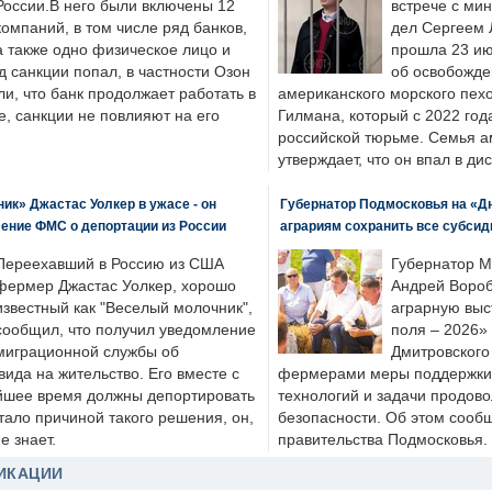
России.В него были включены 12
встрече с ми
компаний, в том числе ряд банков,
дел Сергеем 
а также одно физическое лицо и
прошла 23 ию
д санкции попал, в частности Озон
об освобожде
ли, что банк продолжает работать в
американского морского пех
, санкции не повлияют на его
Гилмана, который с 2022 год
российской тюрьме. Семья 
утверждает, что он впал в ди
к» Джастас Уолкер в ужасе - он
Губернатор Подмосковья на «Д
ение ФМС о депортации из России
аграриям сохранить все субсид
Переехавший в Россию из США
Губернатор М
фермер Джастас Уолкер, хорошо
Андрей Вороб
известный как "Веселый молочник",
аграрную выс
сообщил, что получил уведомление
поля – 2026»
миграционной службы об
Дмитровского 
ида на жительство. Его вместе с
фермерами меры поддержки
йшее время должны депортировать
технологий и задачи продов
стало причиной такого решения, он,
безопасности. Об этом сооб
е знает.
правительства Подмосковья.
ИКАЦИИ