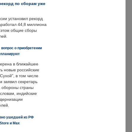
рекорд по сборам уже
ссии установил рекорд
заработал 44,8 миллиона
и этом общие сборы
лей.
 вопрос о приобретении
е планируют
ерена в ближайшее
ть новые российские
Сухой", в том числе
м заявил секретарь
 обороны страны
 словам, индийские
одернизации
елей.
вно ушедшей из РФ
Store и Max