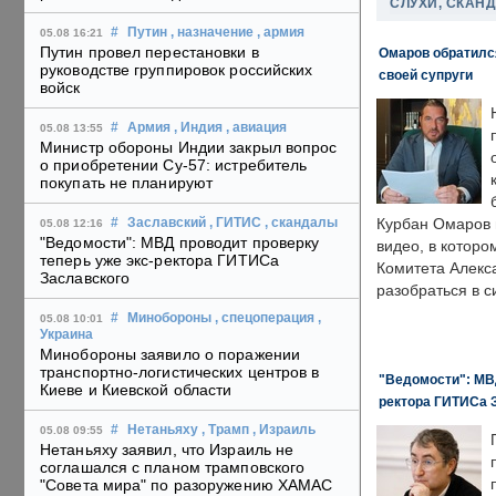
СЛУХИ, СКАН
#
Путин
, назначение
, армия
05.08 16:21
Путин провел перестановки в
Омаров обратилс
руководстве группировок российских
своей супруги
войск
#
Армия
, Индия
, авиация
05.08 13:55
Министр обороны Индии закрыл вопрос
о приобретении Су-57: истребитель
покупать не планируют
Курбан Омаров в
#
Заславский
, ГИТИС
, скандалы
05.08 12:16
"Ведомости": МВД проводит проверку
видео, в которо
теперь уже экс-ректора ГИТИСа
Комитета Алекс
Заславского
разобраться в с
#
Минобороны
, спецоперация
,
05.08 10:01
Украина
Минобороны заявило о поражении
транспортно-логистических центров в
"Ведомости": МВД
Киеве и Киевской области
ректора ГИТИСа 
#
Нетаньяху
, Трамп
, Израиль
05.08 09:55
Нетаньяху заявил, что Израиль не
соглашался с планом трамповского
"Совета мира" по разоружению ХАМАС