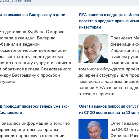
ДАЛЫ, СПЛЕТНИ
я за помощью к Бастрыкину в деле
FIFA заявила о поддержке Инфа
проекта о продаже прав на чем
инвесторам
На днях жена Курбана Омарова
попала в скандал. Валерию
Президент М
обвинили в ведении
федерации фу
косметологической деятельности
Инфантино пр
без соответствующего диплома.
высшим руков
стал на защиту супруги и записал
в марокканско
м обратился к главе Следственного
том числе обсуждался проек
андру Бастрыкину с просьбой
дочерней структуры для про
итуации.
чемпионаты частным инвесто
встречи FIFA заявила о под
отказе от проекта.
 проводит проверку теперь уже экс-
Олег Газманов попросил отпуст
Заславского
из СИЗО после выплаты 12 млн
Появилась информация о том, что
Олег Газмано
правоохранительные органы
из СИЗО его 
проводят проверку в отношении
Филиппа Росс