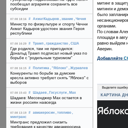
митинг в защит
пообещал аграриям сохранить все
митинги и демо
субсидии
было запланиро
#
АхматКадыров
, звание
, Чечня
07.08 18:16
несанкциониро
Министр по физкультуре и спорту Чечни
органами.
Ахмат Кадыров удостоен звания Героя
По словам Але
республики
площади в авгу
равно выйдем н
#
Трамп
, гражданство
, США
07.08 16:29
Аверин.
Где родился, там не пригодился:
Дональд Трамп подписал новый указ по
борьбе с "родильным туризмом"
Добавляйте
C
#
Политика
, "Яблоко"
, Журавлев
07.08 16:15
Конкуренты по борьбе за думские
кресла активно требуют снять "Яблоко" с
выборов
0
Выделите ошибку
#
Шадаев
, Госуслуги
, Max
07.08 15:43
КАРТИНА Д
Шадаев: Мессенджер Max остается в
жизни россиян навсегда
#
авиакеросин
, топливо
,
07.08 13:19
минтранс
Минтранс предложил снизить
требования к качеству авиакеросина