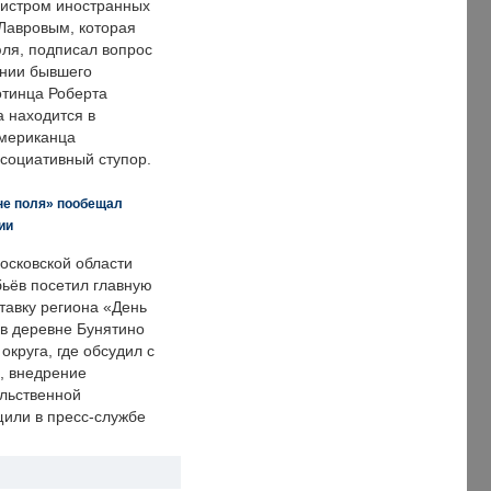
нистром иностранных
Лавровым, которая
ля, подписал вопрос
нии бывшего
отинца Роберта
а находится в
американца
ссоциативный ступор.
не поля» пообещал
ии
осковской области
ьёв посетил главную
тавку региона «День
 в деревне Бунятино
округа, где обсудил с
, внедрение
ольственной
щили в пресс-службе