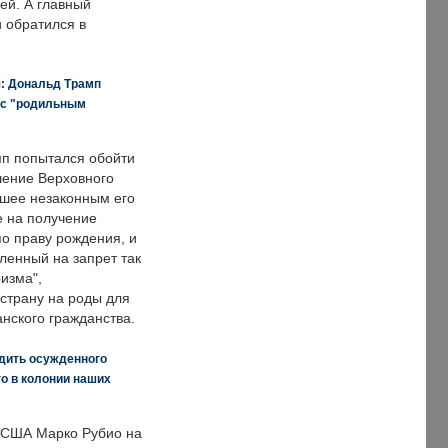
ей. А главный
и обратился в
я: Дональд Трамп
 с "родильным
п попытался обойти
ение Верховного
вшее незаконным его
е на получение
по праву рождения, и
ленный на запрет так
изма",
страну на роды для
нского гражданства.
дить осужденного
о в колонии наших
 США Марко Рубио на