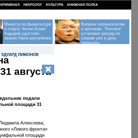
КРИМИНАЛ
НЕКРОЛОГ
КУЛЬТУРА
КНИЖНАЯ ПОЛКА
Министр по физкультуре
Вопреки злопыхателям
и спорту Чечни Ахмат
и критикам, "Колобок"
Кадыров удостоен
установил рекорд по
звания Героя республики
сборам уже в день
премьеры
,
ЭДУАРД ЛИМОНОВ
на
31 августа
недельник подали
альной площади 31
 Людмила Алексеева,
нного «Левого фронта»
риумфальной площади