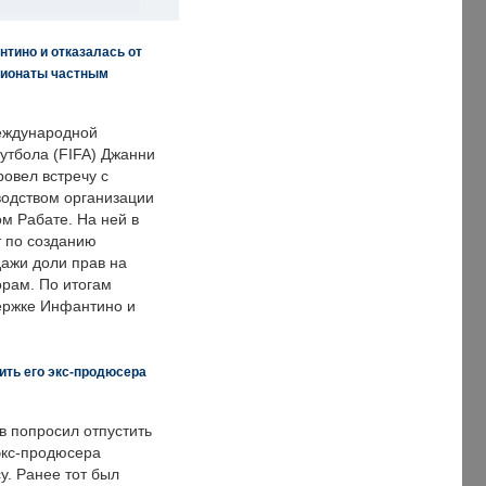
нтино и отказалась от
пионаты частным
еждународной
тбола (FIFA) Джанни
овел встречу с
одством организации
м Рабате. На ней в
т по созданию
дажи доли прав на
рам. По итогам
держке Инфантино и
ить его экс-продюсера
в попросил отпустить
экс-продюсера
у. Ранее тот был