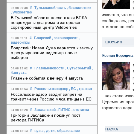
#
Тульскаяобласть
, беспилотник
05.08 09:38
, Wildberries
известно, что о
В Тульской области после атаки БПЛА
сообщалось, ре
повреждены два дома и загорелся
отставке по со
сортировочный центр Wildberries
#
Боярский
, законопроект
,
05.08 09:11
ШОУБИЗ
видеоигры
Боярский: Новая Дума вернется к закону
о регулировании видеоигр после
Ксения Бородина
выборов
#
Главныеновости
, Сутьсобытий
,
04.08 19:02
4августа
Главные события к вечеру 4 августа
#
Россельхознадзор
, ЕС
, транзит
04.08 18:54
Россельхознадзор вводит запрет на
– как стало изв
транзит через Россию мяса птицы из ЕС
Церемония прошл
торжество пара 
#
Заславский
, ГИТИС
, отставка
04.08 18:28
Григорий Заславский покинул пост
ректора ГИТИСа
НАУКА
#
вузы
, дети
, образование
04.08 18:13