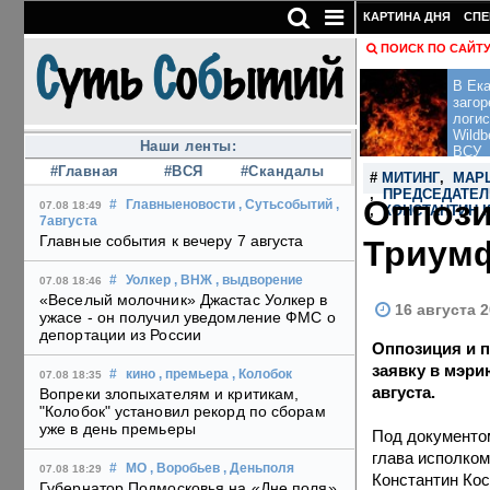
КАРТИНА ДНЯ
СПЕ
ПОИСК ПО САЙТ
В Ека
загор
логис
Wildb
Наши ленты:
ВСУ
#Главная
#ВСЯ
#Скандалы
#
МИТИНГ
,
МАР
,
ПРЕДСЕДАТЕЛ
Оппози
#
Главныеновости
, Сутьсобытий
,
07.08 18:49
,
КОНСТАНТИН 
7августа
Главные события к вечеру 7 августа
Триумф
#
Уолкер
, ВНЖ
, выдворение
07.08 18:46
«Веселый молочник» Джастас Уолкер в
16 августа 2
ужасе - он получил уведомление ФМС о
депортации из России
Оппозиция и 
заявку в мэр
#
кино
, премьера
, Колобок
07.08 18:35
августа.
Вопреки злопыхателям и критикам,
"Колобок" установил рекорд по сборам
уже в день премьеры
Под документо
глава исполком
#
МО
, Воробьев
, Деньполя
07.08 18:29
Константин Кос
Губернатор Подмосковья на «Дне поля»