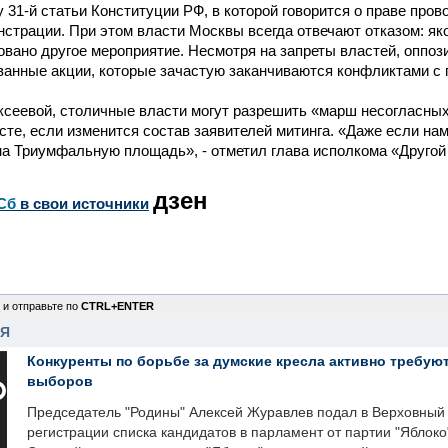
у 31-й статьи Конституции РФ, в которой говорится о праве пров
нстрации. При этом власти Москвы всегда отвечают отказом: як
вано другое мероприятие. Несмотря на запреты властей, оппоз
ванные акции, которые зачастую заканчиваются конфликтами с
ксеевой, столичные власти могут разрешить «марш несогласны
сте, если изменится состав заявителей митинга. «Даже если нам
а Триумфальную площадь», - отметил глава исполкома «Другой
дзен
Сб
в свои источники
 и отправьте по
CTRL+ENTER
НЯ
Конкуренты по борьбе за думские кресла активно требуют
выборов
Председатель "Родины" Алексей Журавлев подал в Верховный 
регистрации списка кандидатов в парламент от партии "Яблок