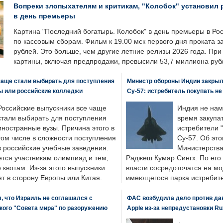
Вопреки злопыхателям и критикам, "Колобок" установил 
в день премьеры
Картина "Последний богатырь. Колобок" в день премьеры в Ро
по кассовым сборам. Фильм к 19.00 мск первого дня проката 
рублей. Это больше, чем другие летние релизы 2026 года. Пр
картины, включая предпродажи, превысили 53,7 миллиона руб
чаще стали выбирать для поступления
Министр обороны Индии закрыл
ы или российские колледжи
Су-57: истребитель покупать н
Российские выпускники все чаще
Индия не нам
стали выбирать для поступления
время закупа
иностранные вузы. Причина этого в
истребители "
том числе в сложности поступления
Су-57. Об это
в российские учебные заведения.
Министерства
ется участникам олимпиад и тем,
Раджеш Кумар Сингх. По его
о квотам. Из-за этого выпускники
власти сосредоточатся на м
т в сторону Европы или Китая.
имеющегося парка истребит
, что Израиль не соглашался с
ФАС возбудила дело против да
кого "Совета мира" по разоружению
Apple из-за непредустановки Ru