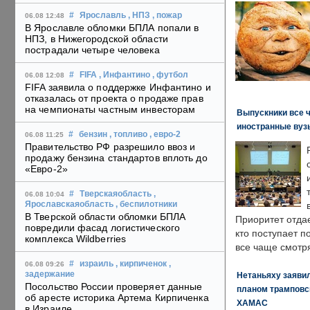
#
Ярославль
, НПЗ
, пожар
06.08 12:48
В Ярославле обломки БПЛА попали в
НПЗ, в Нижегородской области
пострадали четыре человека
#
FIFA
, Инфантино
, футбол
06.08 12:08
FIFA заявила о поддержке Инфантино и
отказалась от проекта о продаже прав
на чемпионаты частным инвесторам
Выпускники все 
иностранные вуз
#
бензин
, топливо
, евро-2
06.08 11:25
Правительство РФ разрешило ввоз и
продажу бензина стандартов вплоть до
«Евро-2»
#
Тверскаяобласть
,
06.08 10:04
Ярославскаяобласть
, беспилотники
В Тверской области обломки БПЛА
Приоритет отда
повредили фасад логистического
кто поступает п
комплекса Wildberries
все чаще смотря
#
израиль
, кирпиченок
,
06.08 09:26
задержание
Нетаньяху заявил
Посольство России проверяет данные
планом трамповс
об аресте историка Артема Кирпиченка
ХАМАС
в Израиле