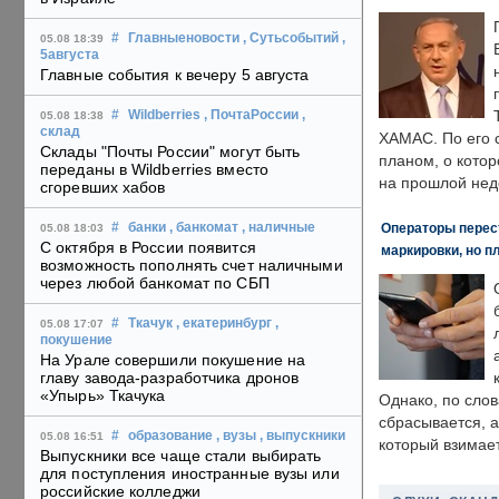
#
Главныеновости
, Сутьсобытий
,
05.08 18:39
5августа
Главные события к вечеру 5 августа
#
Wildberries
, ПочтаРоссии
,
05.08 18:38
склад
ХАМАС. По его 
Склады "Почты России" могут быть
планом, о кото
переданы в Wildberries вместо
на прошлой нед
сгоревших хабов
Операторы перест
#
банки
, банкомат
, наличные
05.08 18:03
С октября в России появится
маркировки, но п
возможность пополнять счет наличными
через любой банкомат по СБП
#
Ткачук
, екатеринбург
,
05.08 17:07
покушение
На Урале совершили покушение на
главу завода-разработчика дронов
«Упырь» Ткачука
Однако, по слов
сбрасывается, а
#
образование
, вузы
, выпускники
05.08 16:51
который взимает
Выпускники все чаще стали выбирать
для поступления иностранные вузы или
российские колледжи