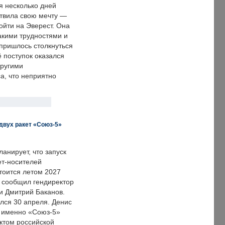
я несколько дней
твила свою мечту —
ойти на Эверест. Она
акими трудностями и
пришлось столкнуться
ё поступок оказался
другими
а, что неприятно
двух ракет «Союз-5»
анирует, что запуск
ет-носителей
тоится летом 2027
м сообщил гендиректор
и Дмитрий Баканов.
лся 30 апреля. Денис
о именно «Союз-5»
ктом российской