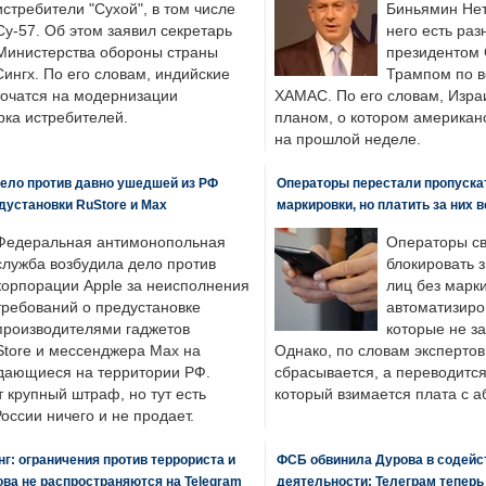
истребители "Сухой", в том числе
Биньямин Нет
Су-57. Об этом заявил секретарь
него есть раз
Министерства обороны страны
президентом
ингх. По его словам, индийские
Трампом по в
точатся на модернизации
ХАМАС. По его словам, Изра
ка истребителей.
планом, о котором американ
на прошлой неделе.
ело против давно ушедшей из РФ
Операторы перестали пропускат
едустановки RuStore и Max
маркировки, но платить за них 
Федеральная антимонопольная
Операторы св
служба возбудила дело против
блокировать 
корпорации Apple за неисполнения
лиц без марк
требований о предустановке
автоматизиро
производителями гаджетов
которые не з
tore и мессенджера Max на
Однако, по словам экспертов
одающиеся на территории РФ.
сбрасывается, а переводится 
 крупный штраф, но тут есть
который взимается плата с а
России ничего и не продает.
: ограничения против террориста и
ФСБ обвинила Дурова в содейс
ва не распространяются на Telegram
деятельности: Телеграм теперь