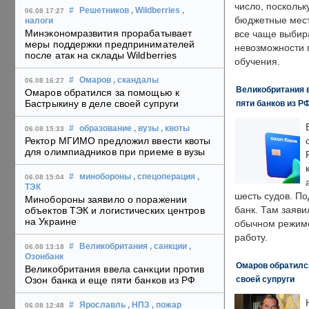
число, поскольк
#
Решетников
, Wildberries
,
06.08 17:27
бюджетные мест
налоги
Минэкономразвития прорабатывает
все чаще выбир
меры поддержки предпринимателей
невозможности 
после атак на склады Wildberries
обучения.
#
Омаров
, скандалы
06.08 16:27
Великобритания в
Омаров обратился за помощью к
Бастрыкину в деле своей супруги
пяти банков из Р
#
образование
, вузы
, квоты
06.08 15:33
Ректор МГИМО предложил ввести квоты
для олимпиадников при приеме в вузы
#
минобороны
, спецоперация
,
06.08 15:04
ТЭК
шесть судов. По
Минобороны заявило о поражении
банк. Там заяви
объектов ТЭК и логистических центров
на Украине
обычном режиме
работу.
#
Великобритания
, санкции
,
06.08 13:18
Озонбанк
Омаров обратилс
Великобритания ввела санкции против
своей супруги
Озон банка и еще пяти банков из РФ
#
Ярославль
, НПЗ
, пожар
06.08 12:48