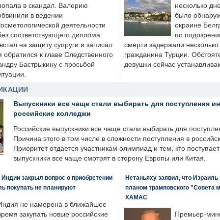
попала в скандал. Валерию
несколько дне
обвинили в ведении
было обнаруж
косметологической деятельности
окраине Белг
без соответствующего диплома.
по подозрени
стал на защиту супруги и записал
смерти задержали несколько 
м обратился к главе Следственного
гражданина Турции. Обстоят
андру Бастрыкину с просьбой
девушки сейчас устанавлива
итуации.
ИКАЦИИ
Выпускники все чаще стали выбирать для поступления и
российские колледжи
Российские выпускники все чаще стали выбирать для поступле
Причина этого в том числе в сложности поступления в российс
Приоритет отдается участникам олимпиад и тем, кто поступает 
выпускники все чаще смотрят в сторону Европы или Китая.
 Индии закрыл вопрос о приобретении
Нетаньяху заявил, что Израиль
ль покупать не планируют
планом трамповского "Совета 
ХАМАС
Индия не намерена в ближайшее
время закупать новые российские
Премьер-мин