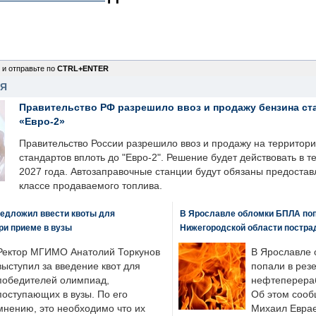
 и отправьте по
CTRL+ENTER
НЯ
Правительство РФ разрешило ввоз и продажу бензина ст
«Евро-2»
Правительство России разрешило ввоз и продажу на территор
стандартов вплоть до "Евро-2". Решение будет действовать в т
2027 года. Автозаправочные станции будут обязаны предоста
классе продаваемого топлива.
едложил ввести квоты для
В Ярославле обломки БПЛА поп
ри приеме в вузы
Нижегородской области постра
Ректор МГИМО Анатолий Торкунов
В Ярославле 
выступил за введение квот для
попали в рез
победителей олимпиад,
нефтеперера
поступающих в вузы. По его
Об этом сооб
мнению, это необходимо что их
Михаил Еврае