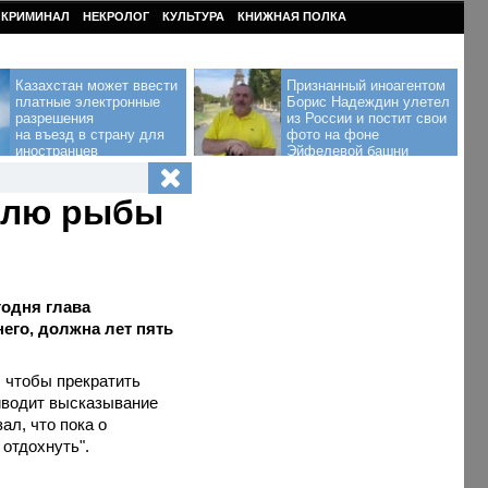
КРИМИНАЛ
НЕКРОЛОГ
КУЛЬТУРА
КНИЖНАЯ ПОЛКА
Казахстан может ввести
Признанный иноагентом
платные электронные
Борис Надеждин улетел
разрешения
из России и постит свои
на въезд в страну для
фото на фоне
иностранцев
Эйфелевой башни
овлю рыбы
одня глава
его, должна лет пять
, чтобы прекратить
риводит высказывание
ал, что пока о
 отдохнуть".