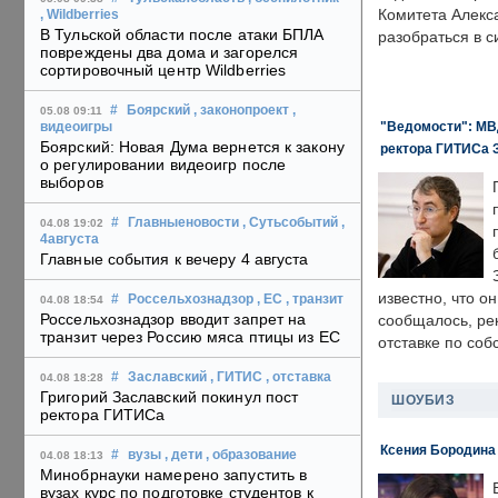
Комитета Алекс
, Wildberries
В Тульской области после атаки БПЛА
разобраться в с
повреждены два дома и загорелся
сортировочный центр Wildberries
#
Боярский
, законопроект
,
05.08 09:11
"Ведомости": МВД
видеоигры
Боярский: Новая Дума вернется к закону
ректора ГИТИСа 
о регулировании видеоигр после
выборов
#
Главныеновости
, Сутьсобытий
,
04.08 19:02
4августа
Главные события к вечеру 4 августа
известно, что о
#
Россельхознадзор
, ЕС
, транзит
04.08 18:54
Россельхознадзор вводит запрет на
сообщалось, ре
транзит через Россию мяса птицы из ЕС
отставке по со
#
Заславский
, ГИТИС
, отставка
04.08 18:28
Григорий Заславский покинул пост
ШОУБИЗ
ректора ГИТИСа
Ксения Бородина
#
вузы
, дети
, образование
04.08 18:13
Минобрнауки намерено запустить в
вузах курс по подготовке студентов к