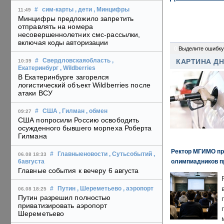
#
сим-карты
, дети
, Минцифры
11:49
Минцифры предложило запретить
отправлять на номера
несовершеннолетних смс-рассылки,
включая коды авторизации
0
Выделите ошибку
#
Свердловскаяобласть
,
КАРТИНА Д
10:39
Екатеринбург
, Wildberries
В Екатеринбурге загорелся
логистический объект Wildberries после
атаки ВСУ
#
США
, Гилман
, обмен
09:27
США попросили Россию освободить
осужденного бывшего морпеха Роберта
Гилмана
Ректор МГИМО пр
#
Главныеновости
, Сутьсобытий
,
06.08 18:33
олимпиадников п
6августа
Главные события к вечеру 6 августа
#
Путин
, Шереметьево
, аэропорт
06.08 18:25
Путин разрешил полностью
приватизировать аэропорт
Шереметьево