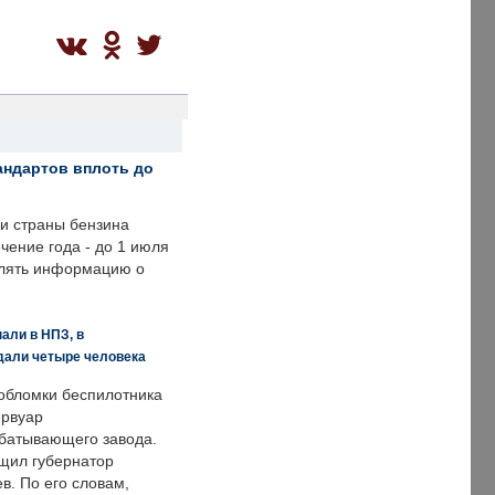
андартов вплоть до
ии страны бензина
ечение года - до 1 июля
влять информацию о
али в НПЗ, в
дали четыре человека
обломки беспилотника
ервуар
батывающего завода.
щил губернатор
в. По его словам,