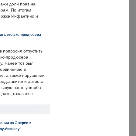
дажи доли прав на
рам. По итогам
держке Инфантино и
ить его экс-продюсера
в попросил отпустить
экс-продюсера
у. Ранее тот был
 обвинению в
е, а также нарушении
редставители артиста
льшую часть ущерба -
днако, отказался
ении на Эверест:
оу-бизнесу"