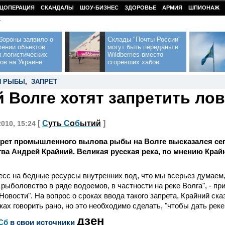
ЦОПЕРАЦИЯ
СКАНДАЛЫ
ШОУ-БИЗНЕС
ЗДОРОВЬЕ
АРМИЯ
ШПИОНАЖ
У
бороны заявило о
Склады "Почты России"
жении объектов
могут быть переданы в
 логистических
Wildberries вместо
ов на Украине
сгоревших хабов
Я РЫБЫ
,
ЗАПРЕТ
й Волге хотят запретить л
[
С
уть
С
о
б
ытий
]
2010, 15:24
прет промышленного вылова рыбы на Волге высказался сег
а Андрей Крайний. Великая русская река, по мнению Крайн
ресс на бедные ресурсы внутренних вод, что мы всерьез думаем
ыболовство в ряде водоемов, в частности на реке Волга", - п
овости". На вопрос о сроках ввода такого запрета, Крайний сказ
ках говорить рано, но это необходимо сделать, "чтобы дать реке
дзен
Сб
в свои источники