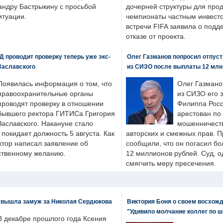
андру Бастрыкину с просьбой
дочерней структуры для про
итуации.
чемпионаты частным инвесто
встречи FIFA заявила о под
отказе от проекта.
 проводит проверку теперь уже экс-
Олег Газманов попросил отпуст
Заславского
из СИЗО после выплаты 12 млн
Появилась информация о том, что
Олег Газмано
правоохранительные органы
из СИЗО его 
проводят проверку в отношении
Филиппа Росс
бывшего ректора ГИТИСа Григория
арестован по
Заславского. Накануне стало
мошенничеств
н покидает должность 5 августа. Как
авторских и смежных прав. П
ктор написал заявление об
сообщили, что он погасил бо
бственному желанию.
12 миллионов рублей. Суд, о
смягчить меру пресечения.
 вышла замуж за Николая Сердюкова
Виктория Боня о своем восхожд
"Удивило молчание коллег по ш
В декабре прошлого года Ксения