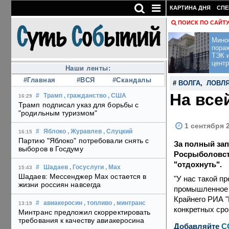
КАРТИНА ДНЯ
СПЕ
ПОИСК ПО САЙТ
Мино
пора
ТЭК и
центр
Наши ленты:
#Главная
#ВСЯ
#Скандалы
#
ВОЛГА
,
ЛОВЛ
На все
#
Трамп
, гражданство
, США
16:29
Трамп подписал указ для борьбы с
"родильным туризмом"
1 сентября 
#
Яблоко
, Журавлев
, Слуцкий
16:15
Партию "Яблоко" потребовали снять с
За полный за
выборов в Госдуму
Росрыболовств
"отдохнуть".
#
Шадаев
, Госуслуги
, Max
15:43
Шадаев: Мессенджер Max остается в
"У нас такой п
жизни россиян навсегда
промышленное р
Крайнего РИА "Н
#
авиакеросин
, топливо
, минтранс
13:19
конкретных сро
Минтранс предложил скорректировать
требования к качеству авиакеросина
Добавляйте
C