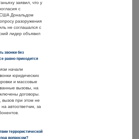
аньяху заявил, что у
ногласия с
 США Дональдом
опросу разоружения
иль не соглашался с
ский лидер объявил
ь звонки без
все равно приходится
язи начали
звонки юридических
ировки и массовые
ванные вызовы, на
аключены договоры.
, вызов при этом не
на автоответчик, за
бонентов.
твии террористической
 под вопросом?