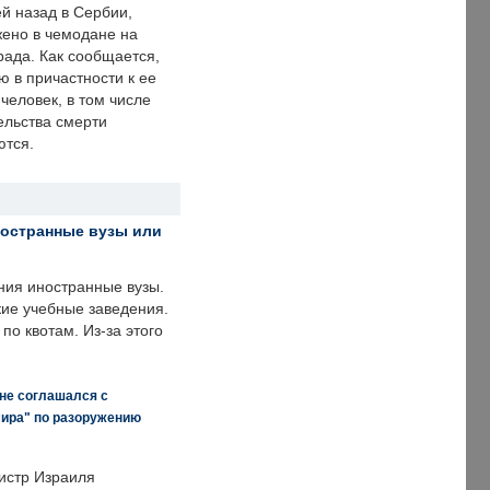
й назад в Сербии,
ено в чемодане на
рада. Как сообщается,
ю в причастности к ее
человек, в том числе
ельства смерти
ются.
ностранные вузы или
ния иностранные вузы.
кие учебные заведения.
по квотам. Из-за этого
 не соглашался с
мира" по разоружению
истр Израиля