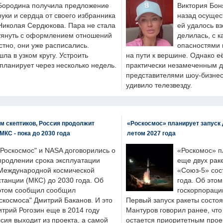
Бородина получила предложение
Виктория Бон
руки и сердца от своего избранника
назад осущес
Николая Сердюкова. Пара не стала
ей удалось вз
тянуть с оформлением отношений
делилась, с к
естно, они уже расписались.
опасностями 
а в узком кругу. Устроить
на пути к вершине. Однако е
планирует через несколько недель.
практически незамеченным 
представителями шоу-бизнес
удивило телезвезду.
м скептиков, Россия продолжит
«Роскосмос» планирует запуск 
МКС - пока до 2030 года
летом 2027 года
"Роскосмос" и NASA договорились о
«Роскомос» пл
продлении срока эксплуатации
еще двух рак
Международной космической
«Союз-5» сос
станции (МКС) до 2030 года. Об
года. Об это
этом сообщил сообщил
госкорпораци
скосмоса" Дмитрий Баканов. И это
Первый запуск ракеты состоя
итрий Рогозин еще в 2014 году
Мантуров говорил ранее, чт
ссия выходит из проекта, а самой
остается приоритетным прое