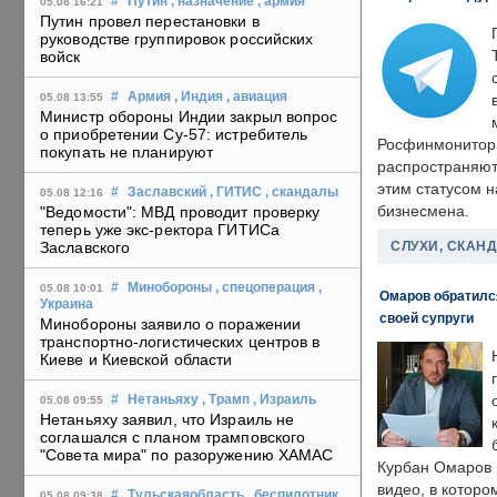
#
Путин
, назначение
, армия
05.08 16:21
Путин провел перестановки в
руководстве группировок российских
войск
#
Армия
, Индия
, авиация
05.08 13:55
Министр обороны Индии закрыл вопрос
о приобретении Су-57: истребитель
Росфинмонитори
покупать не планируют
распространяютс
этим статусом 
#
Заславский
, ГИТИС
, скандалы
05.08 12:16
бизнесмена.
"Ведомости": МВД проводит проверку
теперь уже экс-ректора ГИТИСа
СЛУХИ, СКАН
Заславского
#
Минобороны
, спецоперация
,
05.08 10:01
Омаров обратилс
Украина
своей супруги
Минобороны заявило о поражении
транспортно-логистических центров в
Киеве и Киевской области
#
Нетаньяху
, Трамп
, Израиль
05.08 09:55
Нетаньяху заявил, что Израиль не
соглашался с планом трамповского
"Совета мира" по разоружению ХАМАС
Курбан Омаров в
видео, в которо
#
Тульскаяобласть
, беспилотник
05.08 09:38