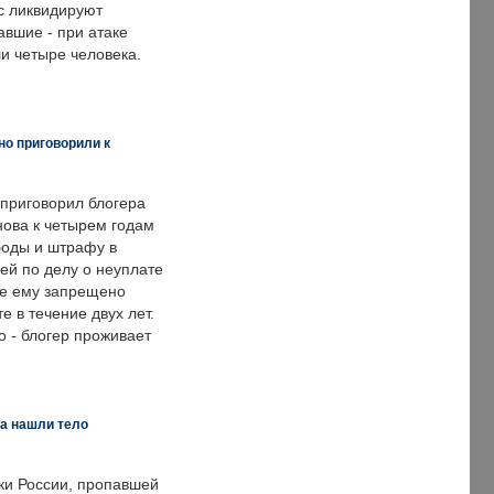
с ликвидируют
авшие - при атаке
и четыре человека.
но приговорили к
 приговорил блогера
нова к четырем годам
оды и штрафу в
ей по делу о неуплате
же ему запрещено
е в течение двух лет.
 - блогер проживает
а нашли тело
ки России, пропавшей