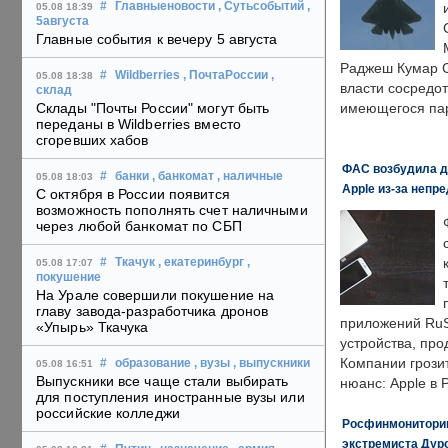
#
Главныеновости
, Сутьсобытий
,
05.08 18:39
5августа
Главные события к вечеру 5 августа
Раджеш Кумар С
#
Wildberries
, ПочтаРоссии
,
05.08 18:38
власти сосредо
склад
Склады "Почты России" могут быть
имеющегося пар
переданы в Wildberries вместо
сгоревших хабов
ФАС возбудила д
#
банки
, банкомат
, наличные
05.08 18:03
Apple из-за непр
С октября в России появится
возможность пополнять счет наличными
через любой банкомат по СБП
#
Ткачук
, екатеринбург
,
05.08 17:07
покушение
На Урале совершили покушение на
главу завода-разработчика дронов
приложений RuS
«Упырь» Ткачука
устройства, пр
Компании грозит
#
образование
, вузы
, выпускники
05.08 16:51
Выпускники все чаще стали выбирать
нюанс: Apple в 
для поступления иностранные вузы или
российские колледжи
Росфинмониторинг
экстремиста Дуро