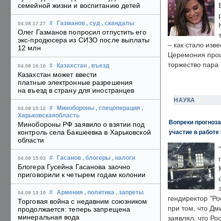
семейной жизни и воспитанию детей
#
Газманов
, суд
, скандалы
04.08 17:27
Олег Газманов попросил отпустить его
экс-продюсера из СИЗО после выплаты
– как стало изв
12 млн
Церемония прошл
торжество пара 
#
Казахстан
, въезд
04.08 16:10
Казахстан может ввести
платные электронные разрешения
на въезд в страну для иностранцев
НАУКА
#
Минобороны
, спецоперация
,
04.08 15:12
Харьковскаяобласть
Вопреки прогноза
Минобороны РФ заявило о взятии под
контроль села Бакшеевка в Харьковской
участие в работе 
области
#
Гасанов
, блогеры
, налоги
04.08 15:03
Блогера Гусейна Гасанова заочно
приговорили к четырем годам колонии
#
Армения
, политика
, запреты
04.08 13:10
гендиректор "Ро
Торговая война с недавним союзником
при том, что Дм
продолжается: теперь запрещена
минеральная вода
заявлял, что Ро