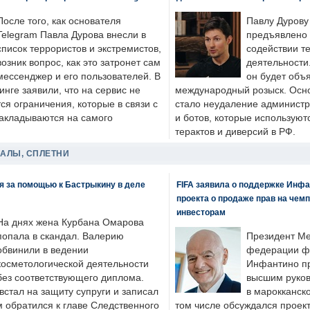
После того, как основателя
Павлу Дурову
Telegram Павла Дурова внесли в
предъявлено 
список террористов и экстремистов,
содействии т
возник вопрос, как это затронет сам
деятельности
мессенджер и его пользователей. В
он будет объ
нге заявили, что на сервис не
международный розыск. Осно
я ограничения, которые в связи с
стало неудаление администр
накладываются на самого
и ботов, которые используют
терактов и диверсий в РФ.
ДАЛЫ, СПЛЕТНИ
я за помощью к Бастрыкину в деле
FIFA заявила о поддержке Инфа
проекта о продаже прав на чем
инвесторам
На днях жена Курбана Омарова
попала в скандал. Валерию
Президент М
обвинили в ведении
федерации фу
косметологической деятельности
Инфантино пр
без соответствующего диплома.
высшим руков
стал на защиту супруги и записал
в марокканско
м обратился к главе Следственного
том числе обсуждался проек