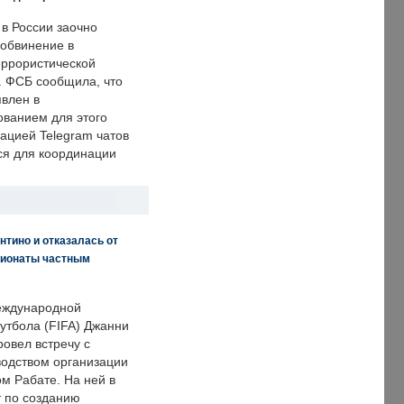
 в России заочно
обвинение в
еррористической
. ФСБ сообщила, что
явлен в
ванием для этого
ацией Telegram чатов
ся для координации
нтино и отказалась от
пионаты частным
еждународной
тбола (FIFA) Джанни
овел встречу с
одством организации
м Рабате. На ней в
т по созданию