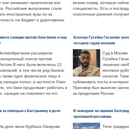
у они занимают практически все
возник пожар, которые сейча
а. Российские выпускники стали
специалисты. Есть и пострад
ать иностранные вузы из-за
осколочные ранения получил
попасть на бюджет и дороговизны
вела санкции против Озон банка и еще
Блогера Гусейна Гасанова заоч
Ф
четырем годам колонии
Великобритания расширила
Суд в Москве
санкционный список против
Гусейна Гаса
России.В него были включены 12
лишения своб
компаний, в том числе ряд банков,
миллион рубл
а также одно физическое лицо и
налогов. Так
д санкции попал, в частности Озон
публиковать посты в интернет
ли, что банк продолжает работать в
Приговор был вынесен заочно
, санкции не повлияют на его
за пределами России.
я за помощью к Бастрыкину в деле
В чемодане на окраине Белград
пропавшей россиянки
На днях жена Курбана Омарова
Тело граждан