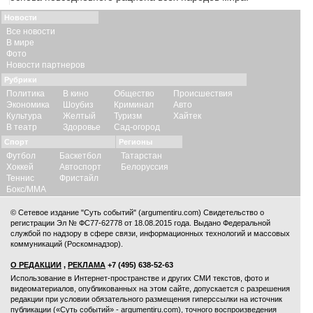
Новости
Все новости
В мире
Фото
Новости партнеров
Рубрики
Политика
В кино
Общество
Происшествия
Экономика
Шоубиз
Криминал
Авто
Культура
Желтый
Туризм
Хайтек
В театр
Здоровье
Сад-огород
Спорт
Регионы
Футбол
Баскетбол
Татарстан
Хоккей
Автоспорт
Белоруссия
Теннис
Фристайл
Бокс/ММА
© Сетевое издание "Суть событий" (argumentiru.com) Свидетельство о
регистрации Эл № ФС77-62778 от 18.08.2015 года. Выдано Федеральной
службой по надзору в сфере связи, информационных технологий и массовых
коммуникаций (Роскомнадзор).
О РЕДАКЦИИ
,
РЕКЛАМА
+7 (495) 638-52-63
Использование в Интернет-пространстве и других СМИ текстов, фото и
видеоматериалов, опубликованных на этом сайте, допускается с
разрешения
редакции
при условии обязательного размещения гиперссылки на источник
публикации («Суть событий» - argumentiru.com), точного воспроизведения