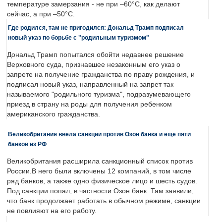
температуре замерзания - не при –60°C, как делают
сейчас, а при –50°C.
Где родился, там не пригодился: Дональд Трамп подписал
новый указ по борьбе с "родильным туризмом"
Дональд Трамп попытался обойти недавнее решение
Верховного суда, признавшее незаконным его указ о
запрете на получение гражданства по праву рождения, и
подписал новый указ, направленный на запрет так
называемого "родильного туризма", подразумевающего
приезд в страну на роды для получения ребенком
американского гражданства.
Великобритания ввела санкции против Озон банка и еще пяти
банков из РФ
Великобритания расширила санкционный список против
России.В него были включены 12 компаний, в том числе
ряд банков, а также одно физическое лицо и шесть судов.
Под санкции попал, в частности Озон банк. Там заявили,
что банк продолжает работать в обычном режиме, санкции
не повлияют на его работу.