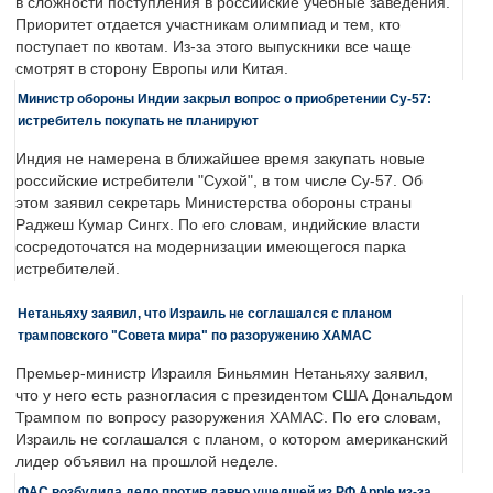
в сложности поступления в российские учебные заведения.
Приоритет отдается участникам олимпиад и тем, кто
поступает по квотам. Из-за этого выпускники все чаще
смотрят в сторону Европы или Китая.
Министр обороны Индии закрыл вопрос о приобретении Су-57:
истребитель покупать не планируют
Индия не намерена в ближайшее время закупать новые
российские истребители "Сухой", в том числе Су-57. Об
этом заявил секретарь Министерства обороны страны
Раджеш Кумар Сингх. По его словам, индийские власти
сосредоточатся на модернизации имеющегося парка
истребителей.
Нетаньяху заявил, что Израиль не соглашался с планом
трамповского "Совета мира" по разоружению ХАМАС
Премьер-министр Израиля Биньямин Нетаньяху заявил,
что у него есть разногласия с президентом США Дональдом
Трампом по вопросу разоружения ХАМАС. По его словам,
Израиль не соглашался с планом, о котором американский
лидер объявил на прошлой неделе.
ФАС возбудила дело против давно ушедшей из РФ Apple из-за