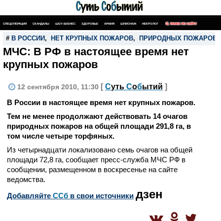
СПЕЦОПЕРАЦИЯ
СКАНДАЛЫ
ШОУ-БИЗНЕС
ЗДОРОВЬЕ
АРМИЯ
ШПИОНАЖ
НЕКРОЛОГ
ПОИСК ПО САЙТУ
#
В РОССИИ
,
НЕТ КРУПНЫХ ПОЖАРОВ
,
ПРИРОДНЫХ ПОЖАРОВ
МЧС: В РФ в настоящее время нет
крупных пожаров
[
С
уть
С
о
б
ытий
]
12 сентября 2010, 11:30
В России в настоящее время нет крупных пожаров.
Тем не менее продолжают действовать 14 очагов
природных пожаров на общей площади 291,8 га, в
том числе четыре торфяных.
Из четырнадцати локализовано семь очагов на общей
площади 72,8 га, сообщает пресс-служба МЧС РФ в
сообщении, размещенном в воскресенье на сайте
ведомства.
дзен
Добавляйте
CСб
в свои источники