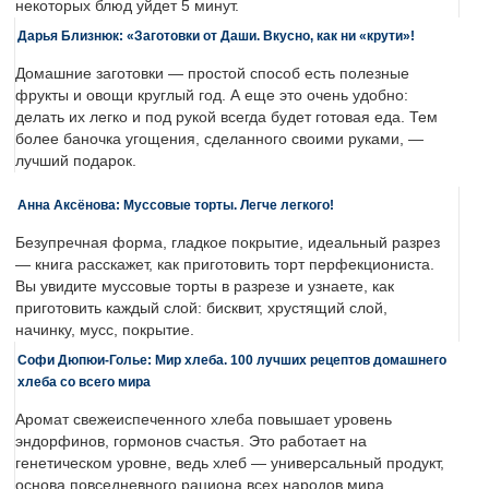
некоторых блюд уйдет 5 минут.
Дарья Близнюк: «Заготовки от Даши. Вкусно, как ни «крути»!
Домашние заготовки — простой способ есть полезные
фрукты и овощи круглый год. А еще это очень удобно:
делать их легко и под рукой всегда будет готовая еда. Тем
более баночка угощения, сделанного своими руками, —
лучший подарок.
Анна Аксёнова: Муссовые торты. Легче легкого!
Безупречная форма, гладкое покрытие, идеальный разрез
— книга расскажет, как приготовить торт перфекциониста.
Вы увидите муссовые торты в разрезе и узнаете, как
приготовить каждый слой: бисквит, хрустящий слой,
начинку, мусс, покрытие.
Софи Дюпюи-Голье: Мир хлеба. 100 лучших рецептов домашнего
хлеба со всего мира
Аромат свежеиспеченного хлеба повышает уровень
эндорфинов, гормонов счастья. Это работает на
генетическом уровне, ведь хлеб — универсальный продукт,
основа повседневного рациона всех народов мира.