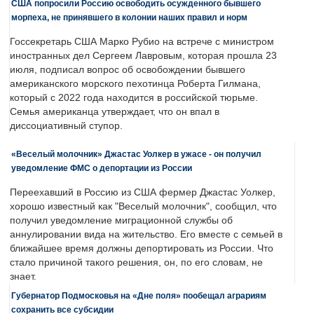
США попросили Россию освободить осужденного бывшего
морпеха, не принявшего в колонии наших правил и норм
Госсекретарь США Марко Рубио на встрече с министром
иностранных дел Сергеем Лавровым, которая прошла 23
июля, подписал вопрос об освобождении бывшего
американского морского пехотинца Роберта Гилмана,
который с 2022 года находится в российской тюрьме.
Семья американца утверждает, что он впал в
диссоциативный ступор.
«Веселый молочник» Джастас Уолкер в ужасе - он получил
уведомление ФМС о депортации из России
Переехавший в Россию из США фермер Джастас Уолкер,
хорошо известный как "Веселый молочник", сообщил, что
получил уведомление миграционной службы об
аннулировании вида на жительство. Его вместе с семьей в
ближайшее время должны депортировать из России. Что
стало причиной такого решения, он, по его словам, не
знает.
Губернатор Подмосковья на «Дне поля» пообещал аграриям
сохранить все субсидии