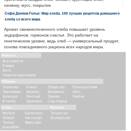
начинку, мусс, покрытие.
Софи Дюпюи-Голье: Мир хлеба. 100 лучших рецептов домашнего
хлеба со всего мира
Аромат свежеиспеченного хлеба повышает уровень
эндорфинов, гормонов счастья. Это работает на
генетическом уровне, ведь хлеб — универсальный продукт,
основа повседневного рациона всех народов мира.
Новости
Все новости
В мире
Фото
Новости партнеров
Рубрики
Политика
В кино
Общество
Происшествия
Экономика
Шоубиз
Криминал
Авто
Культура
Желтый
Туризм
Хайтек
В театр
Здоровье
Сад-огород
Спорт
Регионы
Футбол
Баскетбол
Татарстан
Хоккей
Автоспорт
Белоруссия
Теннис
Фристайл
Бокс/ММА