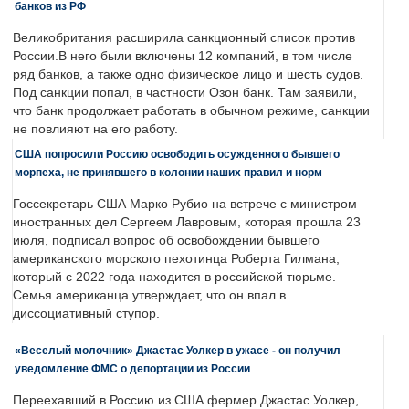
банков из РФ
Великобритания расширила санкционный список против
России.В него были включены 12 компаний, в том числе
ряд банков, а также одно физическое лицо и шесть судов.
Под санкции попал, в частности Озон банк. Там заявили,
что банк продолжает работать в обычном режиме, санкции
не повлияют на его работу.
США попросили Россию освободить осужденного бывшего
морпеха, не принявшего в колонии наших правил и норм
Госсекретарь США Марко Рубио на встрече с министром
иностранных дел Сергеем Лавровым, которая прошла 23
июля, подписал вопрос об освобождении бывшего
американского морского пехотинца Роберта Гилмана,
который с 2022 года находится в российской тюрьме.
Семья американца утверждает, что он впал в
диссоциативный ступор.
«Веселый молочник» Джастас Уолкер в ужасе - он получил
уведомление ФМС о депортации из России
Переехавший в Россию из США фермер Джастас Уолкер,