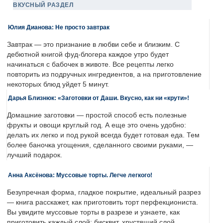
ВКУСНЫЙ РАЗДЕЛ
Юлия Дианова: Не просто завтрак
Завтрак — это признание в любви себе и близким. С
дебютной книгой фуд-блогера каждое утро будет
начинаться с бабочек в животе. Все рецепты легко
повторить из подручных ингредиентов, а на приготовление
некоторых блюд уйдет 5 минут.
Дарья Близнюк: «Заготовки от Даши. Вкусно, как ни «крути»!
Домашние заготовки — простой способ есть полезные
фрукты и овощи круглый год. А еще это очень удобно:
делать их легко и под рукой всегда будет готовая еда. Тем
более баночка угощения, сделанного своими руками, —
лучший подарок.
Анна Аксёнова: Муссовые торты. Легче легкого!
Безупречная форма, гладкое покрытие, идеальный разрез
— книга расскажет, как приготовить торт перфекциониста.
Вы увидите муссовые торты в разрезе и узнаете, как
приготовить каждый слой: бисквит, хрустящий слой,