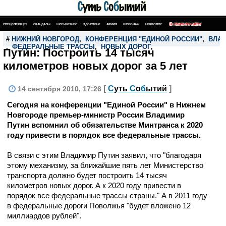
СПЕЦОПЕРАЦИЯ
СКАНДАЛЫ
ШОУ-БИЗНЕС
ЗДОРОВЬЕ
АРМИЯ
ШПИОНАЖ
НЕКРОЛОГ
ПОИСК ПО САЙТУ
#
НИЖНИЙ НОВГОРОД
,
КОНФЕРЕНЦИЯ "ЕДИНОЙ РОССИИ"
,
ВЛАД
,
ФЕДЕРАЛЬНЫЕ ТРАССЫ
,
НОВЫХ ДОРОГ
,
Путин: Построить 14 тысяч
километров новых дорог за 5 лет
[
С
уть
С
о
б
ытий
]
14 сентября 2010, 17:26
Сегодня на конференции "Единой России" в Нижнем
Новгороде премьер-министр России Владимир
Путин вспомнил об обязательстве Минтранса к 2020
году привести в порядок все федеральные трассы.
В связи с этим Владимир Путин заявил, что "благодаря
этому механизму, за ближайшие пять лет Министерство
транспорта должно будет построить 14 тысяч
километров новых дорог. А к 2020 году привести в
порядок все федеральные трассы страны." А в 2011 году
в федеральные дороги Поволжья "будет вложено 12
миллиардов рублей".