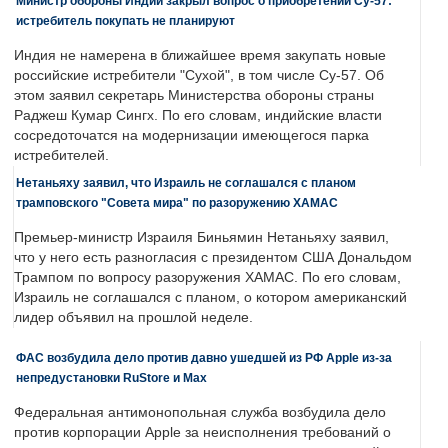
Министр обороны Индии закрыл вопрос о приобретении Су-57:
истребитель покупать не планируют
Индия не намерена в ближайшее время закупать новые
российские истребители "Сухой", в том числе Су-57. Об
этом заявил секретарь Министерства обороны страны
Раджеш Кумар Сингх. По его словам, индийские власти
сосредоточатся на модернизации имеющегося парка
истребителей.
Нетаньяху заявил, что Израиль не соглашался с планом
трамповского "Совета мира" по разоружению ХАМАС
Премьер-министр Израиля Биньямин Нетаньяху заявил,
что у него есть разногласия с президентом США Дональдом
Трампом по вопросу разоружения ХАМАС. По его словам,
Израиль не соглашался с планом, о котором американский
лидер объявил на прошлой неделе.
ФАС возбудила дело против давно ушедшей из РФ Apple из-за
непредустановки RuStore и Max
Федеральная антимонопольная служба возбудила дело
против корпорации Apple за неисполнения требований о