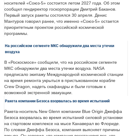
носителей «Союз-5» состоится летом 2027 года. Об этом
сообщил гендиректор госкорпорации Дмитрий Баканов.
Первый запуск ракеты состоялся 30 апреля. Денис
Мантуров говорил ранее, что именно «Союз-5» остается
приоритетным проектом российской космической
программы.
На российском сегменте МКС обнаружили два места утечки
воздуха
В «Роскосмосе» сообщили, что на российском сегменте
МКС обнаружили два места утечки воздуха. NASA
предписало экипажу Международной космической станции
на время ремонта укрыться в пристыкованном корабле
Crew Dragon, надеть скафандры и были готовым к
возможной экстренной эвакуации.
Ракета компании Безоса взорвалась во время испытаний
Ракета-носитель New Glenn компании Blue Origin Джеффа
Безоса взорвалась во время испытаний силовой установки
на стартовом комплексе на мысе Канаверал во Флориде.
По словам Джеффа Безоса, компания выясняет причины
взрыва. Он заверил, что компания восстановит все, что