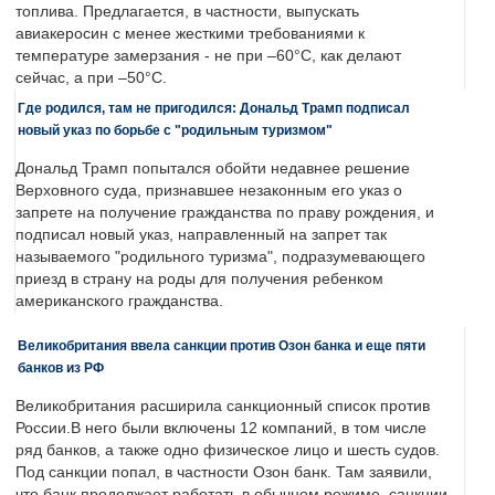
топлива. Предлагается, в частности, выпускать
авиакеросин с менее жесткими требованиями к
температуре замерзания - не при –60°C, как делают
сейчас, а при –50°C.
Где родился, там не пригодился: Дональд Трамп подписал
новый указ по борьбе с "родильным туризмом"
Дональд Трамп попытался обойти недавнее решение
Верховного суда, признавшее незаконным его указ о
запрете на получение гражданства по праву рождения, и
подписал новый указ, направленный на запрет так
называемого "родильного туризма", подразумевающего
приезд в страну на роды для получения ребенком
американского гражданства.
Великобритания ввела санкции против Озон банка и еще пяти
банков из РФ
Великобритания расширила санкционный список против
России.В него были включены 12 компаний, в том числе
ряд банков, а также одно физическое лицо и шесть судов.
Под санкции попал, в частности Озон банк. Там заявили,
что банк продолжает работать в обычном режиме, санкции