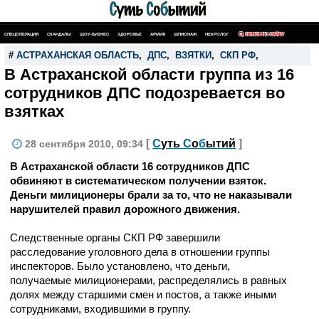
СПЕЦОПЕРАЦИЯ
СКАНДАЛЫ
ШОУ-БИЗНЕС
ЗДОРОВЬЕ
АРМИЯ
ШПИОНАЖ
НЕКРОЛОГ
ПОИСК ПО САЙТУ
#
АСТРАХАНСКАЯ ОБЛАСТЬ
,
ДПС
,
ВЗЯТКИ
,
СКП РФ
,
В Астраханской области группа из 16
сотрудников ДПС подозревается во
взятках
[
С
уть
С
о
б
ытий
]
28 сентября 2010, 09:34
В Астраханской области 16 сотрудников ДПС
обвиняют в систематическом получении взяток.
Деньги милиционеры брали за то, что не наказывали
нарушителей правил дорожного движения.
Следственные органы СКП РФ завершили
расследование уголовного дела в отношении группы
инспекторов. Было установлено, что деньги,
получаемые милиционерами, распределялись в равных
долях между старшими смен и постов, а также иными
сотрудниками, входившими в группу.