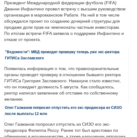
Президент Международной федерации футбола (FIFA)
Джанни Инфантино провел встречу с высшим руководством
организации в марокканском Рабате. На ней в том числе
обсуждался проект по созданию дочерней структуры для
продажи доли прав на чемпионаты частным инвесторам.
По итогам встречи FIFA заявила о поддержке Инфантино и
отказе от проекта.
"Ведомости": МВД проводит проверку теперь уже экс-ректора
ГИТИСа Заславского
Появилась информация о том, что правоохранительные
органы проводят проверку в отношении бывшего ректора
ГИТИСа Григория Заславского. Накануне стало известно,
что он покидает должность 5 августа. Как сообщалось,
ректор написал заявление об отставке по собственному
желанию.
Олег Газманов попросил отпустить его экс-продюсера из СИЗО
после выплаты 12 млн
Олег Газманов попросил отпустить из СИЗО его экс-
продюсера Филиппа Россу. Ранее тот был арестован по
обвинению в мошенничестве, а также нарушении авторских