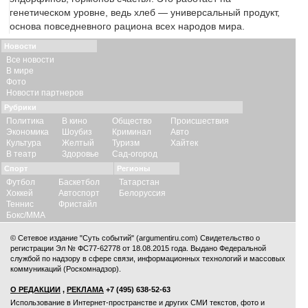
генетическом уровне, ведь хлеб — универсальный продукт,
основа повседневного рациона всех народов мира.
Новости
Все новости
В мире
Фото
Новости партнеров
Рубрики
Политика
В кино
Общество
Происшествия
Экономика
Шоубиз
Криминал
Авто
Культура
Желтый
Туризм
Хайтек
В театр
Здоровье
Сад-огород
Спорт
Регионы
Футбол
Баскетбол
Татарстан
Хоккей
Автоспорт
Белоруссия
Теннис
Фристайл
Бокс/ММА
© Сетевое издание "Суть событий" (argumentiru.com) Свидетельство о
регистрации Эл № ФС77-62778 от 18.08.2015 года. Выдано Федеральной
службой по надзору в сфере связи, информационных технологий и массовых
коммуникаций (Роскомнадзор).
О РЕДАКЦИИ
,
РЕКЛАМА
+7 (495) 638-52-63
Использование в Интернет-пространстве и других СМИ текстов, фото и