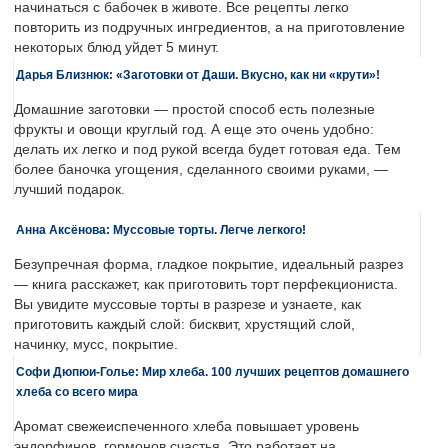
начинаться с бабочек в животе. Все рецепты легко
повторить из подручных ингредиентов, а на приготовление
некоторых блюд уйдет 5 минут.
Дарья Близнюк: «Заготовки от Даши. Вкусно, как ни «крути»!
Домашние заготовки — простой способ есть полезные
фрукты и овощи круглый год. А еще это очень удобно:
делать их легко и под рукой всегда будет готовая еда. Тем
более баночка угощения, сделанного своими руками, —
лучший подарок.
Анна Аксёнова: Муссовые торты. Легче легкого!
Безупречная форма, гладкое покрытие, идеальный разрез
— книга расскажет, как приготовить торт перфекциониста.
Вы увидите муссовые торты в разрезе и узнаете, как
приготовить каждый слой: бисквит, хрустящий слой,
начинку, мусс, покрытие.
Софи Дюпюи-Голье: Мир хлеба. 100 лучших рецептов домашнего
хлеба со всего мира
Аромат свежеиспеченного хлеба повышает уровень
эндорфинов, гормонов счастья. Это работает на