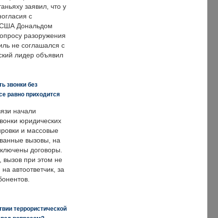
аньяху заявил, что у
ногласия с
 США Дональдом
опросу разоружения
иль не соглашался с
ский лидер объявил
ь звонки без
все равно приходится
язи начали
звонки юридических
ировки и массовые
ванные вызовы, на
аключены договоры.
, вызов при этом не
на автоответчик, за
бонентов.
твии террористической