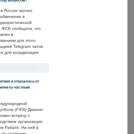
 под вопросом?
 в России заочно
обвинение в
еррористической
. ФСБ сообщила, что
явлен в
ванием для этого
ацией Telegram чатов
ся для координации
нтино и отказалась от
пионаты частным
еждународной
тбола (FIFA) Джанни
овел встречу с
одством организации
м Рабате. На ней в
т по созданию