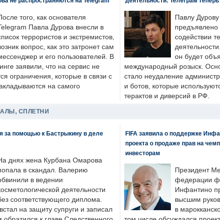
ва не распространяются на Telegram
деятельности: Телеграм теперь
После того, как основателя
Павлу Дурову
Telegram Павла Дурова внесли в
предъявлено 
список террористов и экстремистов,
содействии т
возник вопрос, как это затронет сам
деятельности
мессенджер и его пользователей. В
он будет объ
нге заявили, что на сервис не
международный розыск. Осно
я ограничения, которые в связи с
стало неудаление администр
накладываются на самого
и ботов, которые используют
терактов и диверсий в РФ.
ДАЛЫ, СПЛЕТНИ
я за помощью к Бастрыкину в деле
FIFA заявила о поддержке Инфа
проекта о продаже прав на чем
инвесторам
На днях жена Курбана Омарова
попала в скандал. Валерию
Президент М
обвинили в ведении
федерации фу
косметологической деятельности
Инфантино пр
без соответствующего диплома.
высшим руков
стал на защиту супруги и записал
в марокканско
м обратился к главе Следственного
том числе обсуждался проек