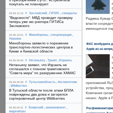
о приобретении Су-57: истребитель
покупать не планируют
#
Заславский
, ГИТИС
, скандалы
05.08 12:16
"Ведомости": МВД проводит проверку
Раджеш Кумар С
теперь уже экс-ректора ГИТИСа
власти сосредо
Заславского
имеющегося пар
#
Минобороны
, спецоперация
,
05.08 10:01
Украина
Минобороны заявило о поражении
ФАС возбудила д
транспортно-логистических центров в
Apple из-за непр
Киеве и Киевской области
#
Нетаньяху
, Трамп
, Израиль
05.08 09:55
Нетаньяху заявил, что Израиль не
соглашался с планом трамповского
"Совета мира" по разоружению ХАМАС
#
Тульскаяобласть
, беспилотник
05.08 09:38
приложений RuS
, Wildberries
устройства, пр
В Тульской области после атаки БПЛА
Компании грозит
повреждены два дома и загорелся
нюанс: Apple в 
сортировочный центр Wildberries
#
Боярский
, законопроект
,
05.08 09:11
Росфинмониторинг
видеоигры