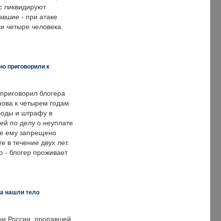
с ликвидируют
авшие - при атаке
и четыре человека.
но приговорили к
 приговорил блогера
нова к четырем годам
оды и штрафу в
ей по делу о неуплате
же ему запрещено
е в течение двух лет.
 - блогер проживает
а нашли тело
ки России, пропавшей