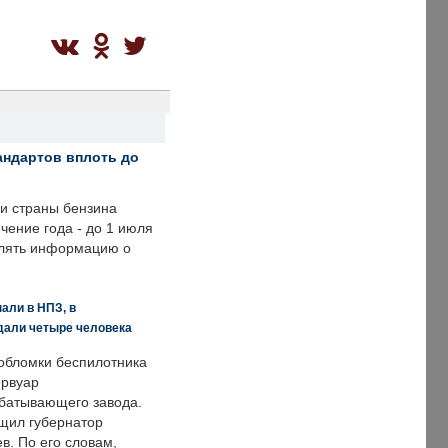
андартов вплоть до
ии страны бензина
ечение года - до 1 июля
влять информацию о
али в НПЗ, в
дали четыре человека
обломки беспилотника
ервуар
батывающего завода.
щил губернатор
в. По его словам,