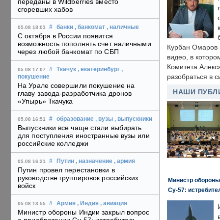
переданы в Wildberries вместо
сгоревших хабов
#
банки
, банкомат
, наличные
05.08 18:03
С октября в России появится
возможность пополнять счет наличными
Курбан Омаров в
через любой банкомат по СБП
видео, в которо
Комитета Алекс
#
Ткачук
, екатеринбург
,
05.08 17:07
разобраться в с
покушение
На Урале совершили покушение на
НАШИ ПУБЛ
главу завода-разработчика дронов
«Упырь» Ткачука
#
образование
, вузы
, выпускники
05.08 16:51
Выпускники все чаще стали выбирать
для поступления иностранные вузы или
российские колледжи
#
Путин
, назначение
, армия
05.08 16:21
Путин провел перестановки в
руководстве группировок российских
Министр обороны
войск
Су-57: истребите
#
Армия
, Индия
, авиация
05.08 13:55
Министр обороны Индии закрыл вопрос