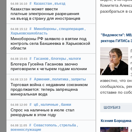
#
Казахстан
, въезд
04.08 16:10
Комитета Алекс
Казахстан может ввести
разобраться в с
платные электронные разрешения
на въезд в страну для иностранцев
#
Минобороны
, спецоперация
,
04.08 15:12
Харьковскаяобласть
"Ведомости": МВД
Минобороны РФ заявило о взятии под
ректора ГИТИСа 
контроль села Бакшеевка в Харьковской
области
#
Гасанов
, блогеры
, налоги
04.08 15:03
Блогера Гусейна Гасанова заочно
приговорили к четырем годам колонии
#
Армения
, политика
, запреты
04.08 13:10
известно, что о
Торговая война с недавним союзником
сообщалось, ре
продолжается: теперь запрещена
отставке по со
минеральная вода
#
цб
, наличные
, банки
04.08 12:00
ШОУБИЗ
Спрос на наличные в июле стал
рекордным в этом году
Ксения Бородина
#
Севастополь
, стрельба
,
04.08 11:05
военнослужащие