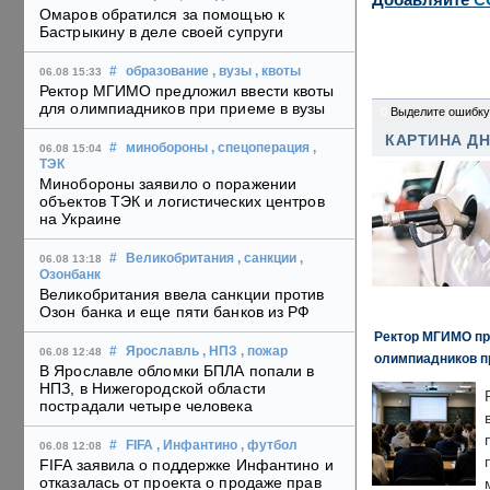
Омаров обратился за помощью к
Бастрыкину в деле своей супруги
#
образование
, вузы
, квоты
06.08 15:33
Ректор МГИМО предложил ввести квоты
для олимпиадников при приеме в вузы
0
Выделите ошибку
КАРТИНА Д
#
минобороны
, спецоперация
,
06.08 15:04
ТЭК
Минобороны заявило о поражении
объектов ТЭК и логистических центров
на Украине
#
Великобритания
, санкции
,
06.08 13:18
Озонбанк
Великобритания ввела санкции против
Озон банка и еще пяти банков из РФ
Ректор МГИМО пр
#
Ярославль
, НПЗ
, пожар
06.08 12:48
олимпиадников п
В Ярославле обломки БПЛА попали в
НПЗ, в Нижегородской области
пострадали четыре человека
#
FIFA
, Инфантино
, футбол
06.08 12:08
FIFA заявила о поддержке Инфантино и
отказалась от проекта о продаже прав