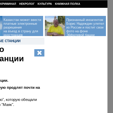
КРИМИНАЛ
НЕКРОЛОГ
КУЛЬТУРА
КНИЖНАЯ ПОЛКА
Казахстан может ввести
Признанный иноагентом
платные электронные
Борис Надеждин улетел
разрешения
из России и постит свои
на въезд в страну для
фото на фоне
иностранцев
Эйфелевой башни
ЫЕ СТАНЦИИ
о
танции
нции.
рую продлят почти на
но", которую обещали
 "Маяк".