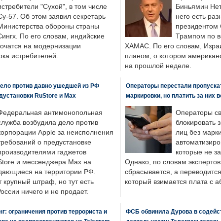
истребители "Сухой", в том числе
Биньямин Нет
Су-57. Об этом заявил секретарь
него есть раз
Министерства обороны страны
президентом
ингх. По его словам, индийские
Трампом по в
точатся на модернизации
ХАМАС. По его словам, Изра
ка истребителей.
планом, о котором американ
на прошлой неделе.
ело против давно ушедшей из РФ
Операторы перестали пропускат
едустановки RuStore и Max
маркировки, но платить за них 
Федеральная антимонопольная
Операторы св
служба возбудила дело против
блокировать 
корпорации Apple за неисполнения
лиц без марк
требований о предустановке
автоматизиро
производителями гаджетов
которые не з
tore и мессенджера Max на
Однако, по словам экспертов
одающиеся на территории РФ.
сбрасывается, а переводится 
 крупный штраф, но тут есть
который взимается плата с а
России ничего и не продает.
: ограничения против террориста и
ФСБ обвинила Дурова в содейс