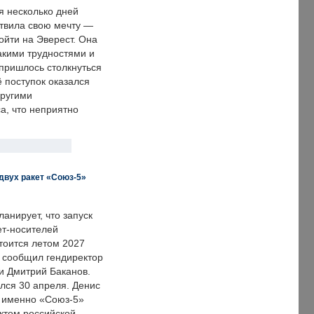
я несколько дней
твила свою мечту —
ойти на Эверест. Она
акими трудностями и
пришлось столкнуться
ё поступок оказался
другими
а, что неприятно
двух ракет «Союз-5»
анирует, что запуск
ет-носителей
тоится летом 2027
м сообщил гендиректор
и Дмитрий Баканов.
лся 30 апреля. Денис
о именно «Союз-5»
ктом российской