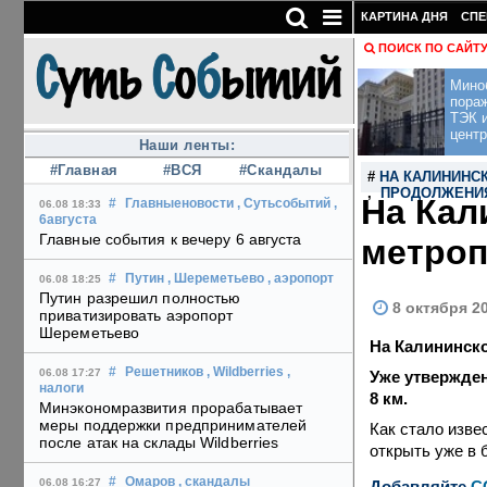
КАРТИНА ДНЯ
СПЕ
ПОИСК ПО САЙТ
Мино
пора
ТЭК и
центр
Наши ленты:
#Главная
#ВСЯ
#Скандалы
#
НА КАЛИНИНС
,
ПРОДОЛЖЕНИЯ
На Кал
#
Главныеновости
, Сутьсобытий
,
06.08 18:33
6августа
Главные события к вечеру 6 августа
метроп
#
Путин
, Шереметьево
, аэропорт
06.08 18:25
Путин разрешил полностью
8 октября 2
приватизировать аэропорт
Шереметьево
На Калининско
#
Решетников
, Wildberries
,
06.08 17:27
Уже утвержден
налоги
8 км.
Минэкономразвития прорабатывает
меры поддержки предпринимателей
Как стало изве
после атак на склады Wildberries
открыть уже в 
#
Омаров
, скандалы
06.08 16:27
Добавляйте
C