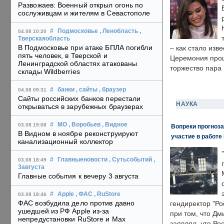
Развожаев: Военный открыл огонь по
сослуживцам и жителям в Севастополе
#
Подмосковье
, Ленобласть
,
04.08 10:20
Тверскаяобласть
В Подмосковье при атаке БПЛА погибли
– как стало изв
пять человек, в Тверской и
Церемония прошл
Ленинградской областях атакованы
торжество пара 
склады Wildberries
#
банки
, сайты
, браузер
04.08 09:31
Сайты российских банков перестали
НАУКА
открываться в зарубежных браузерах
#
МО
, Воробьев
, Видное
03.08 19:08
Вопреки прогноза
В Видном в ноябре реконструируют
участие в работе 
канализационный коллектор
#
Главныеновости
, Сутьсобытий
,
03.08 18:49
3августа
Главные события к вечеру 3 августа
#
Apple
, ФАС
, RuStore
03.08 18:46
ФАС возбудила дело против давно
гендиректор "Ро
ушедшей из РФ Apple из-за
при том, что Дм
непредустановки RuStore и Max
заявлял, что Ро