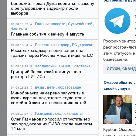
экстремиста Дуро
Боярский: Новая Дума вернется к закону
о регулировании видеоигр после
выборов
#
Главныеновости
, Сутьсобытий
,
04.08 19:02
4августа
Главные события к вечеру 4 августа
Росфинмонитори
#
Россельхознадзор
, ЕС
, транзит
04.08 18:54
распространяютс
Россельхознадзор вводит запрет на
этим статусом 
транзит через Россию мяса птицы из ЕС
бизнесмена.
#
Заславский
, ГИТИС
, отставка
04.08 18:28
СЛУХИ, СКАН
Григорий Заславский покинул пост
ректора ГИТИСа
Омаров обратилс
#
вузы
, дети
, образование
04.08 18:13
своей супруги
Минобрнауки намерено запустить в
вузах курс по подготовке студентов к
семейной жизни и воспитанию детей
#
Газманов
, суд
, скандалы
04.08 17:27
Олег Газманов попросил отпустить его
экс-продюсера из СИЗО после выплаты
12 млн
Курбан Омаров в
видео, в которо