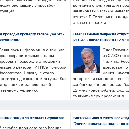
андру Бастрыкину с просьбой
дочерней структуры для про
итуации.
чемпионаты частным инвесто
встречи FIFA заявила о под
отказе от проекта.
 проводит проверку теперь уже экс-
Олег Газманов попросил отпуст
Заславского
из СИЗО после выплаты 12 млн
Появилась информация о том, что
Олег Газмано
правоохранительные органы
из СИЗО его 
проводят проверку в отношении
Филиппа Росс
бывшего ректора ГИТИСа Григория
арестован по
Заславского. Накануне стало
мошенничеств
н покидает должность 5 августа. Как
авторских и смежных прав. П
ктор написал заявление об
сообщили, что он погасил бо
бственному желанию.
12 миллионов рублей. Суд, о
смягчить меру пресечения.
 вышла замуж за Николая Сердюкова
Виктория Боня о своем восхожд
"Удивило молчание коллег по ш
В декабре прошлого года Ксения