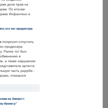
дажи доли прав на
рам. По итогам
держке Инфантино и
ить его экс-продюсера
в попросил отпустить
экс-продюсера
у. Ранее тот был
 обвинению в
е, а также нарушении
редставители артиста
льшую часть ущерба -
днако, отказался
ении на Эверест:
оу-бизнесу"