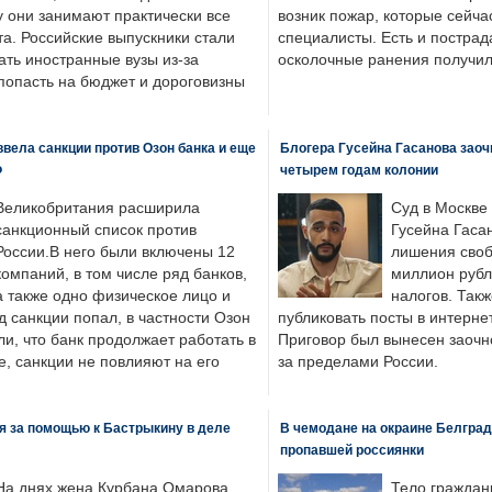
у они занимают практически все
возник пожар, которые сейча
а. Российские выпускники стали
специалисты. Есть и пострад
ать иностранные вузы из-за
осколочные ранения получил
попасть на бюджет и дороговизны
вела санкции против Озон банка и еще
Блогера Гусейна Гасанова заоч
Ф
четырем годам колонии
Великобритания расширила
Суд в Москве
санкционный список против
Гусейна Гаса
России.В него были включены 12
лишения своб
компаний, в том числе ряд банков,
миллион рубл
а также одно физическое лицо и
налогов. Так
д санкции попал, в частности Озон
публиковать посты в интернет
ли, что банк продолжает работать в
Приговор был вынесен заочно
, санкции не повлияют на его
за пределами России.
я за помощью к Бастрыкину в деле
В чемодане на окраине Белград
пропавшей россиянки
На днях жена Курбана Омарова
Тело граждан