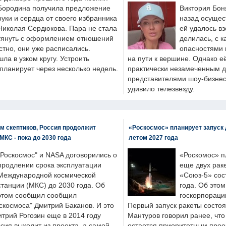
Бородина получила предложение
Виктория Бон
руки и сердца от своего избранника
назад осущес
Николая Сердюкова. Пара не стала
ей удалось вз
тянуть с оформлением отношений
делилась, с к
естно, они уже расписались.
опасностями 
а в узком кругу. Устроить
на пути к вершине. Однако е
планирует через несколько недель.
практически незамеченным 
представителями шоу-бизнес
удивило телезвезду.
м скептиков, Россия продолжит
«Роскосмос» планирует запуск 
МКС - пока до 2030 года
летом 2027 года
"Роскосмос" и NASA договорились о
«Роскомос» пл
продлении срока эксплуатации
еще двух рак
Международной космической
«Союз-5» сос
станции (МКС) до 2030 года. Об
года. Об это
этом сообщил сообщил
госкорпораци
скосмоса" Дмитрий Баканов. И это
Первый запуск ракеты состоя
итрий Рогозин еще в 2014 году
Мантуров говорил ранее, чт
ссия выходит из проекта, а самой
остается приоритетным прое