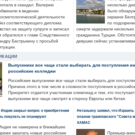
попала в скандал. Валерию
несколько дне
обвинили в ведении
было обнаруж
косметологической деятельности
окраине Белг
без соответствующего диплома.
по подозрени
стал на защиту супруги и записал
смерти задержали несколько 
м обратился к главе Следственного
гражданина Турции. Обстоят
андру Бастрыкину с просьбой
девушки сейчас устанавлива
итуации.
ИКАЦИИ
Выпускники все чаще стали выбирать для поступления и
российские колледжи
Российские выпускники все чаще стали выбирать для поступле
Причина этого в том числе в сложности поступления в российс
Приоритет отдается участникам олимпиад и тем, кто поступает 
выпускники все чаще смотрят в сторону Европы или Китая.
 Индии закрыл вопрос о приобретении
Нетаньяху заявил, что Израиль
ль покупать не планируют
планом трамповского "Совета 
ХАМАС
Индия не намерена в ближайшее
время закупать новые российские
Премьер-мин