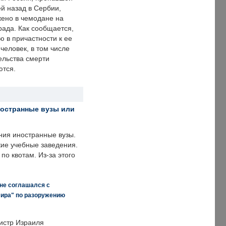
й назад в Сербии,
ено в чемодане на
рада. Как сообщается,
ю в причастности к ее
человек, в том числе
ельства смерти
ются.
ностранные вузы или
ния иностранные вузы.
кие учебные заведения.
по квотам. Из-за этого
 не соглашался с
мира" по разоружению
истр Израиля