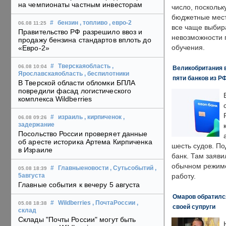
на чемпионаты частным инвесторам
число, поскольк
бюджетные мест
#
бензин
, топливо
, евро-2
06.08 11:25
все чаще выбир
Правительство РФ разрешило ввоз и
невозможности 
продажу бензина стандартов вплоть до
обучения.
«Евро-2»
#
Тверскаяобласть
,
06.08 10:04
Великобритания в
Ярославскаяобласть
, беспилотники
пяти банков из Р
В Тверской области обломки БПЛА
повредили фасад логистического
комплекса Wildberries
#
израиль
, кирпиченок
,
06.08 09:26
задержание
Посольство России проверяет данные
об аресте историка Артема Кирпиченка
шесть судов. По
в Израиле
банк. Там заяви
обычном режиме
#
Главныеновости
, Сутьсобытий
,
05.08 18:39
работу.
5августа
Главные события к вечеру 5 августа
Омаров обратилс
#
Wildberries
, ПочтаРоссии
,
05.08 18:38
своей супруги
склад
Склады "Почты России" могут быть