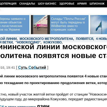
ЦОПЕРАЦИЯ
СКАНДАЛЫ
ШОУ-БИЗНЕС
ЗДОРОВЬЕ
АРМИЯ
ШПИОНАЖ
У
бороны заявило о
Склады "Почты России"
жении объектов
могут быть переданы в
 логистических
Wildberries вместо
ов на Украине
сгоревших хабов
КОЙ ЛИНИИ
,
МОСКОВСКОГО МЕТРОПОЛИТЕНА
,
ПОЯВЯТСЯ
,
4 НОВ
 ВЕТКИ
,
"НОВОКОСИНО"
,
КОЖУХОВО
,
ининской линии московског
олитена появятся новые с
[
С
уть
С
о
б
ытий
]
010, 19:41
й линии московского метрополитена появятся 4 новые ста
о техзадание по проектированию продолжения ветки, кото
стно, новый участок желтой ветки пройдет от станции "Новокоси
будущем году, до микрорайона Кожухово, передает радиостанция
дзен
Сб
в свои источники