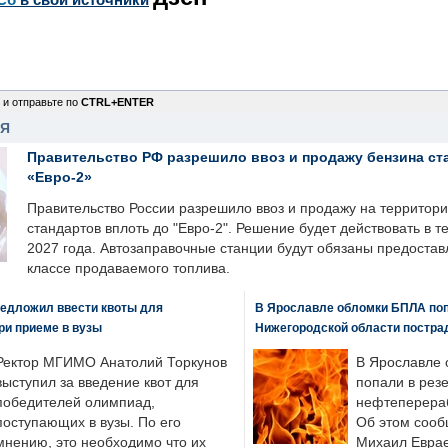
 и отправьте по
CTRL+ENTER
НЯ
Правительство РФ разрешило ввоз и продажу бензина ст
«Евро-2»
Правительство России разрешило ввоз и продажу на территор
стандартов вплоть до "Евро-2". Решение будет действовать в т
2027 года. Автозаправочные станции будут обязаны предоста
классе продаваемого топлива.
едложил ввести квоты для
В Ярославле обломки БПЛА поп
ри приеме в вузы
Нижегородской области постра
Ректор МГИМО Анатолий Торкунов
В Ярославле 
выступил за введение квот для
попали в рез
победителей олимпиад,
нефтеперера
поступающих в вузы. По его
Об этом сооб
мнению, это необходимо что их
Михаил Еврае