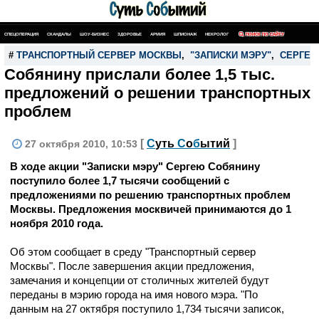
СПЕЦОПЕРАЦИЯ
СКАНДАЛЫ
ШОУ-БИЗНЕС
ЗДОРОВЬЕ
АРМИЯ
ШПИОНАЖ
НЕКРОЛОГ
ПОИСК ПО САЙТУ
#
ТРАНСПОРТНЫЙ СЕРВЕР МОСКВЫ
,
"ЗАПИСКИ МЭРУ"
,
СЕРГЕЙ
Собянину прислали более 1,5 тыс.
предложений о решении транспортных
проблем
[
С
уть
С
о
б
ытий
]
27 октября 2010, 10:53
В ходе акции "Записки мэру" Сергею Собянину
поступило более 1,7 тысячи сообщений с
предложениями по решению транспортных проблем
Москвы. Предложения москвичей принимаются до 1
ноября 2010 года.
Об этом сообщает в среду "Транспортный сервер
Москвы". После завершения акции предложения,
замечания и концепции от столичных жителей будут
переданы в мэрию города на имя нового мэра. "По
данным на 27 октября поступило 1,734 тысячи записок,