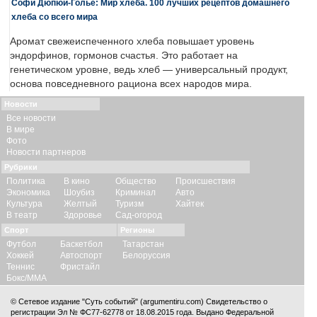
Софи Дюпюи-Голье: Мир хлеба. 100 лучших рецептов домашнего
хлеба со всего мира
Аромат свежеиспеченного хлеба повышает уровень
эндорфинов, гормонов счастья. Это работает на
генетическом уровне, ведь хлеб — универсальный продукт,
основа повседневного рациона всех народов мира.
Новости
Все новости
В мире
Фото
Новости партнеров
Рубрики
Политика
В кино
Общество
Происшествия
Экономика
Шоубиз
Криминал
Авто
Культура
Желтый
Туризм
Хайтек
В театр
Здоровье
Сад-огород
Спорт
Регионы
Футбол
Баскетбол
Татарстан
Хоккей
Автоспорт
Белоруссия
Теннис
Фристайл
Бокс/ММА
© Сетевое издание "Суть событий" (argumentiru.com) Свидетельство о
регистрации Эл № ФС77-62778 от 18.08.2015 года. Выдано Федеральной