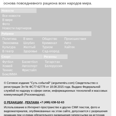
основа повседневного рациона всех народов мира.
Новости
Все новости
В мире
Фото
Новости партнеров
Рубрики
Политика
В кино
Общество
Происшествия
Экономика
Шоубиз
Криминал
Авто
Культура
Желтый
Туризм
Хайтек
В театр
Здоровье
Сад-огород
Спорт
Регионы
Футбол
Баскетбол
Татарстан
Хоккей
Автоспорт
Белоруссия
Теннис
Фристайл
Бокс/ММА
© Сетевое издание "Суть событий" (argumentiru.com) Свидетельство о
регистрации Эл № ФС77-62778 от 18.08.2015 года. Выдано Федеральной
службой по надзору в сфере связи, информационных технологий и массовых
коммуникаций (Роскомнадзор).
О РЕДАКЦИИ
,
РЕКЛАМА
+7 (495) 638-52-63
Использование в Интернет-пространстве и других СМИ текстов, фото и
видеоматериалов, опубликованных на этом сайте, допускается с
разрешения
редакции
при условии обязательного размещения гиперссылки на источник