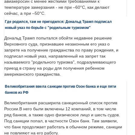
авиакеросин с менее жесткими требованиями к
температуре замерзания - не при –60°C, как делают
сейчас, а при –50°C.
Где родился, там не пригодился: Дональд Трамп подписал
новый указ по борьбе с "родильным туризмом"
Дональд Трамп попытался обойти недавнее решение
Верховного суда, признавшее незаконным его указ о
запрете на получение гражданства по праву рождения, и
подписал новый указ, направленный на запрет так
называемого "родильного туризма", подразумевающего
приезд в страну на роды для получения ребенком
американского гражданства.
Великобритания ввела санкции против Озон банка и еще пяти
банков из РФ
Великобритания расширила санкционный список против
России.В него были включены 12 компаний, в том числе
ряд банков, а также одно физическое лицо и шесть судов.
Под санкции попал, в частности Озон банк. Там заявили,
что банк продолжает работать в обычном режиме, санкции
не повлияют на его работу.