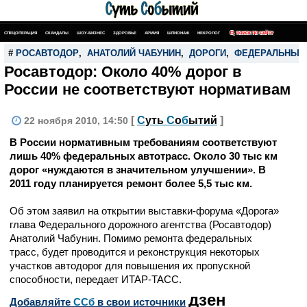
СПЕЦОПЕРАЦИЯ
СКАНДАЛЫ
ШОУ-БИЗНЕС
ЗДОРОВЬЕ
АРМИЯ
ШПИОНАЖ
НЕКРОЛОГ
ПОИСК ПО САЙТУ
#
РОСАВТОДОР
,
АНАТОЛИЙ ЧАБУНИН
,
ДОРОГИ
,
ФЕДЕРАЛЬНЫЕ
Росавтодор: Около 40% дорог в
России не соответствуют нормативам
[
С
уть
С
о
б
ытий
]
22 ноября 2010, 14:50
В России нормативным требованиям соответствуют
лишь 40% федеральных автотрасс. Около 30 тыс км
дорог «нуждаются в значительном улучшении». В
2011 году планируется ремонт более 5,5 тыс км.
Об этом заявил на открытии выставки-форума «Дорога»
глава Федерального дорожного агентства (Росавтодор)
Анатолий Чабунин. Помимо ремонта федеральных
трасс, будет проводится и реконструкция некоторых
участков автодорог для повышения их пропускной
способности, передает ИТАР-ТАСС.
дзен
Добавляйте
CСб
в свои источники