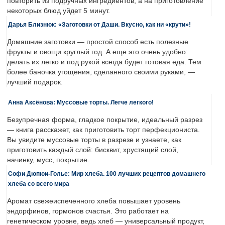
повторить из подручных ингредиентов, а на приготовление
некоторых блюд уйдет 5 минут.
Дарья Близнюк: «Заготовки от Даши. Вкусно, как ни «крути»!
Домашние заготовки — простой способ есть полезные
фрукты и овощи круглый год. А еще это очень удобно:
делать их легко и под рукой всегда будет готовая еда. Тем
более баночка угощения, сделанного своими руками, —
лучший подарок.
Анна Аксёнова: Муссовые торты. Легче легкого!
Безупречная форма, гладкое покрытие, идеальный разрез
— книга расскажет, как приготовить торт перфекциониста.
Вы увидите муссовые торты в разрезе и узнаете, как
приготовить каждый слой: бисквит, хрустящий слой,
начинку, мусс, покрытие.
Софи Дюпюи-Голье: Мир хлеба. 100 лучших рецептов домашнего
хлеба со всего мира
Аромат свежеиспеченного хлеба повышает уровень
эндорфинов, гормонов счастья. Это работает на
генетическом уровне, ведь хлеб — универсальный продукт,