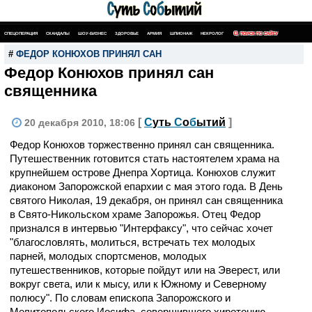
СПЕЦОПЕРАЦИЯ
СКАНДАЛЫ
ШОУ-БИЗНЕС
ЗДОРОВЬЕ
АРМИЯ
ШПИОНАЖ
НЕКРОЛОГ
ПОИСК ПО САЙТУ
#
ФЕДОР КОНЮХОВ ПРИНЯЛ САН
Федор Конюхов принял сан
священника
[
С
уть
С
о
б
ытий
]
20 декабря 2010, 18:06
Федор Конюхов торжественно принял сан священника.
Путешественник готовится стать настоятелем храма на
крупнейшем острове Днепра Хортица. Конюхов служит
диаконом Запорожской епархии с мая этого года. В День
святого Николая, 19 декабря, он принял сан священника
в Свято-Никольском храме Запорожья. Отец Федор
признался в интервью "Интерфаксу", что сейчас хочет
"благословлять, молиться, встречать тех молодых
парней, молодых спортсменов, молодых
путешественников, которые пойдут или на Эверест, или
вокруг света, или к мысу, или к Южному и Северному
полюсу". По словам епископа Запорожского и
Мелитопольского Иосифа, совершившего хиротонию