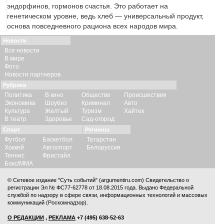
эндорфинов, гормонов счастья. Это работает на
генетическом уровне, ведь хлеб — универсальный продукт,
основа повседневного рациона всех народов мира.
Новости
Все новости
В мире
Фото
Новости партнеров
Рубрики
Политика
В кино
Общество
Происшествия
Экономика
Шоубиз
Криминал
Авто
Культура
Желтый
Туризм
Хайтек
В театр
Здоровье
Сад-огород
Спорт
Регионы
Футбол
Баскетбол
Татарстан
Хоккей
Автоспорт
Белоруссия
Теннис
Фристайл
Бокс/ММА
© Сетевое издание "Суть событий" (argumentiru.com) Свидетельство о
регистрации Эл № ФС77-62778 от 18.08.2015 года. Выдано Федеральной
службой по надзору в сфере связи, информационных технологий и массовых
коммуникаций (Роскомнадзор).
О РЕДАКЦИИ
,
РЕКЛАМА
+7 (495) 638-52-63