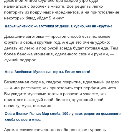
дебютной книгой фуд-блогера каждое утро будет
начинаться с бабочек в животе. Все рецепты легко
повторить из подручных ингредиентов, а на приготовление
некоторых блюд уйдет 5 минут.
Дарья Близнюк: «Заготовки от Даши. Вкусно, как ни «крути»!
Домашние заготовки — простой способ есть полезные
фрукты и овощи круглый год. А еще это очень удобно:
делать их легко и под рукой всегда будет готовая еда. Тем
более баночка угощения, сделанного своими руками, —
лучший подарок.
Анна Аксёнова: Муссовые торты. Легче легкого!
Безупречная форма, гладкое покрытие, идеальный разрез
— книга расскажет, как приготовить торт перфекциониста.
Вы увидите муссовые торты в разрезе и узнаете, как
приготовить каждый слой: бисквит, хрустящий слой,
начинку, мусс, покрытие.
Софи Дюпюи-Голье: Мир хлеба. 100 лучших рецептов домашнего
хлеба со всего мира
Аромат свежеиспеченного хлеба повышает уровень