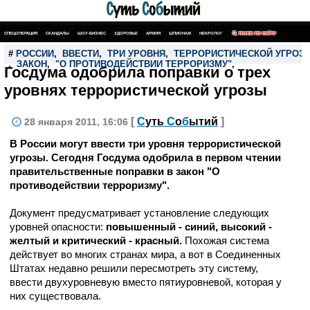
СПЕЦОПЕРАЦИЯ
СКАНДАЛЫ
ШОУ-БИЗНЕС
ЗДОРОВЬЕ
АРМИЯ
ШПИОНАЖ
НЕКРОЛОГ
ПОИСК ПО САЙТУ
#
РОССИИ
,
ВВЕСТИ
,
ТРИ УРОВНЯ
,
ТЕРРОРИСТИЧЕСКОЙ УГРОЗ
,
ЗАКОН
,
"О ПРОТИВОДЕЙСТВИИ ТЕРРОРИЗМУ"
,
Госдума одобрила поправки о трех
уровнях террористической угрозы
[
С
уть
С
о
б
ытий
]
28 января 2011, 16:06
В России могут ввести три уровня террористической
угрозы. Сегодня Госдума одобрила в первом чтении
правительственные поправки в закон "О
противодействии терроризму".
Документ предусматривает установление следующих
уровней опасности:
повышенный - синий, высокий -
желтый и критический - красный.
Похожая система
действует во многих странах мира, а вот в Соединенных
Штатах недавно решили пересмотреть эту систему,
ввести двухуровневую вместо пятиуровневой, которая у
них существовала.