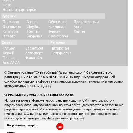
В мире
Фото
Новости партнеров
Рубрики
Политика
В кино
Общество
Происшествия
Экономика
Шоубиз
Криминал
Авто
Культура
Желтый
Туризм
Хайтек
В театр
Здоровье
Сад-огород
Спорт
Регионы
Футбол
Баскетбол
Татарстан
Хоккей
Автоспорт
Белоруссия
Теннис
Фристайл
Бокс/ММА
© Сетевое издание "Суть событий" (argumentiru.com) Свидетельство о
регистрации Эл № ФС77-62778 от 18.08.2015 года. Выдано Федеральной
службой по надзору в сфере связи, информационных технологий и массовых
коммуникаций (Роскомнадзор).
О РЕДАКЦИИ
,
РЕКЛАМА
+7 (495) 638-52-63
Использование в Интернет-пространстве и других СМИ текстов, фото и
видеоматериалов, опубликованных на этом сайте, допускается с
разрешения
редакции
при условии обязательного размещения гиперссылки на источник
публикации («Суть событий» - argumentiru.com), точного воспроизведения
используемых материалов.
Информация о редакции
Возрастная категория
18+
сайта: