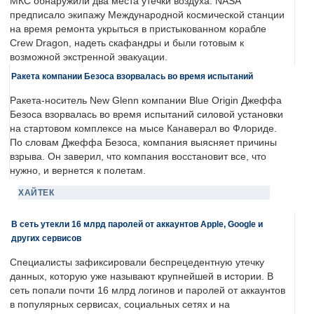
МКС обнаружили два места утечки воздуха. NASA
предписало экипажу Международной космической станции
на время ремонта укрыться в пристыкованном корабле
Crew Dragon, надеть скафандры и были готовым к
возможной экстренной эвакуации.
Ракета компании Безоса взорвалась во время испытаний
Ракета-носитель New Glenn компании Blue Origin Джеффа
Безоса взорвалась во время испытаний силовой установки
на стартовом комплексе на мысе Канаверал во Флориде.
По словам Джеффа Безоса, компания выясняет причины
взрыва. Он заверил, что компания восстановит все, что
нужно, и вернется к полетам.
ХАЙТЕК
В сеть утекли 16 млрд паролей от аккаунтов Apple, Google и
других сервисов
Специалисты зафиксировали беспрецедентную утечку
данных, которую уже называют крупнейшей в истории. В
сеть попали почти 16 млрд логинов и паролей от аккаунтов
в популярных сервисах, социальных сетях и на