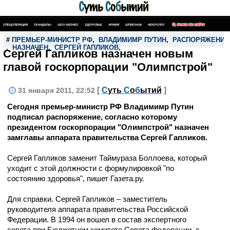
СПЕЦОПЕРАЦИЯ
СКАНДАЛЫ
ШОУ-БИЗНЕС
ЗДОРОВЬЕ
АРМИЯ
ШПИОНАЖ
НЕКРОЛОГ
ПОИСК ПО САЙТУ
#
ПРЕМЬЕР-МИНИСТР РФ
,
ВЛАДИМИМР ПУТИН
,
РАСПОРЯЖЕНИЕ
,
НАЗНАЧЕН
,
СЕРГЕЙ ГАПЛИКОВ
,
Сергей Гапликов назначен новым
главой госкорпорации "Олимпстрой"
[
С
уть
С
о
б
ытий
]
31 января 2011, 22:52
Сегодня премьер-министр РФ Владимимр Путин
подписал распоряжение, согласно которому
президентом госкорпорации "Олимпстрой" назначен
замглавы аппарата правительства Сергей Гапликов.
Сергей Гапликов заменит Таймураза Боллоева, который
уходит с этой должности с формулировкой "по
состоянию здоровья", пишет Газета.ру.
Для справки. Сергей Гапликов – заместитель
руководителя аппарата правительства Российской
Федерации. В 1994 он вошел в состав экспертного
совета при Бюджетном комитете Совета федерации, с