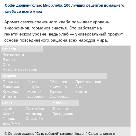
Софи Дюпюи-Голье: Мир хлеба. 100 лучших рецептов домашнего
хлеба со всего мира
Аромат свежеиспеченного хлеба повышает уровень
эндорфинов, гормонов счастья. Это работает на
генетическом уровне, ведь хлеб — универсальный продукт,
основа повседневного рациона всех народов мира.
Новости
Все новости
В мире
Фото
Новости партнеров
Рубрики
Политика
В кино
Общество
Происшествия
Экономика
Шоубиз
Криминал
Авто
Культура
Желтый
Туризм
Хайтек
В театр
Здоровье
Сад-огород
Спорт
Регионы
Футбол
Баскетбол
Татарстан
Хоккей
Автоспорт
Белоруссия
Теннис
Фристайл
Бокс/ММА
© Сетевое издание "Суть событий" (argumentiru.com) Свидетельство о