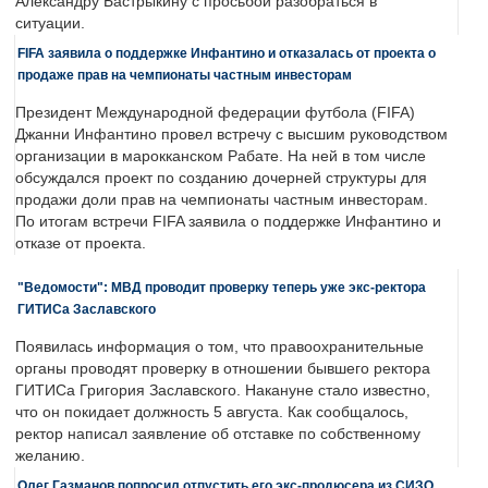
Александру Бастрыкину с просьбой разобраться в
ситуации.
FIFA заявила о поддержке Инфантино и отказалась от проекта о
продаже прав на чемпионаты частным инвесторам
Президент Международной федерации футбола (FIFA)
Джанни Инфантино провел встречу с высшим руководством
организации в марокканском Рабате. На ней в том числе
обсуждался проект по созданию дочерней структуры для
продажи доли прав на чемпионаты частным инвесторам.
По итогам встречи FIFA заявила о поддержке Инфантино и
отказе от проекта.
"Ведомости": МВД проводит проверку теперь уже экс-ректора
ГИТИСа Заславского
Появилась информация о том, что правоохранительные
органы проводят проверку в отношении бывшего ректора
ГИТИСа Григория Заславского. Накануне стало известно,
что он покидает должность 5 августа. Как сообщалось,
ректор написал заявление об отставке по собственному
желанию.
Олег Газманов попросил отпустить его экс-продюсера из СИЗО