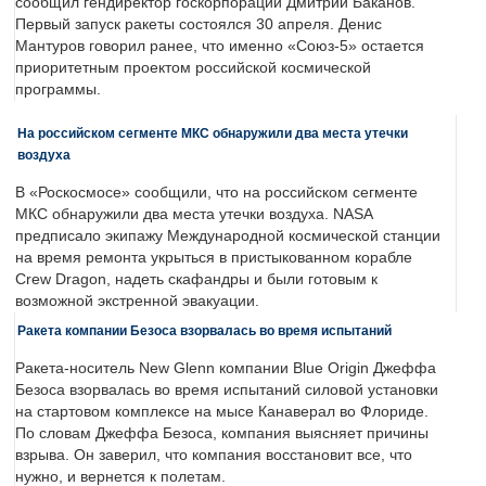
сообщил гендиректор госкорпорации Дмитрий Баканов.
Первый запуск ракеты состоялся 30 апреля. Денис
Мантуров говорил ранее, что именно «Союз-5» остается
приоритетным проектом российской космической
программы.
На российском сегменте МКС обнаружили два места утечки
воздуха
В «Роскосмосе» сообщили, что на российском сегменте
МКС обнаружили два места утечки воздуха. NASA
предписало экипажу Международной космической станции
на время ремонта укрыться в пристыкованном корабле
Crew Dragon, надеть скафандры и были готовым к
возможной экстренной эвакуации.
Ракета компании Безоса взорвалась во время испытаний
Ракета-носитель New Glenn компании Blue Origin Джеффа
Безоса взорвалась во время испытаний силовой установки
на стартовом комплексе на мысе Канаверал во Флориде.
По словам Джеффа Безоса, компания выясняет причины
взрыва. Он заверил, что компания восстановит все, что
нужно, и вернется к полетам.