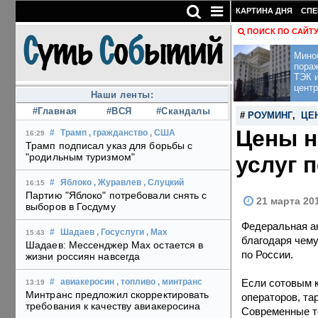
КАРТИНА ДНЯ
СПЕ
ПОИСК ПО САЙТ
Мино
пора
ТЭК и
центр
Наши ленты:
#Главная
#ВСЯ
#Скандалы
#
РОУМИНГ
,
ЦЕ
Цены н
#
Трамп
, гражданство
, США
16:29
Трамп подписал указ для борьбы с
"родильным туризмом"
услуг 
#
Яблоко
, Журавлев
, Слуцкий
16:15
Партию "Яблоко" потребовали снять с
21 марта 20
выборов в Госдуму
Федеральная а
#
Шадаев
, Госуслуги
, Max
15:43
благодаря чему
Шадаев: Мессенджер Max остается в
по России.
жизни россиян навсегда
Если сотовым 
#
авиакеросин
, топливо
, минтранс
13:19
Минтранс предложил скорректировать
операторов, та
требования к качеству авиакеросина
Современные те