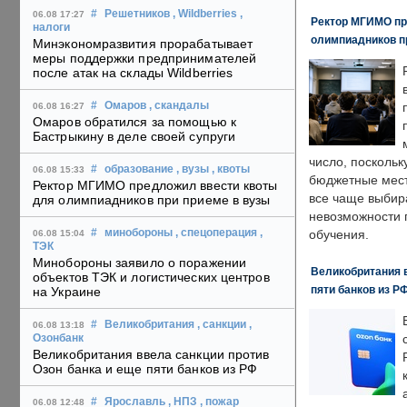
#
Решетников
, Wildberries
,
06.08 17:27
Ректор МГИМО пр
налоги
олимпиадников п
Минэкономразвития прорабатывает
меры поддержки предпринимателей
после атак на склады Wildberries
#
Омаров
, скандалы
06.08 16:27
Омаров обратился за помощью к
Бастрыкину в деле своей супруги
число, поскольк
#
образование
, вузы
, квоты
06.08 15:33
бюджетные мест
Ректор МГИМО предложил ввести квоты
все чаще выбир
для олимпиадников при приеме в вузы
невозможности 
#
минобороны
, спецоперация
,
обучения.
06.08 15:04
ТЭК
Минобороны заявило о поражении
Великобритания в
объектов ТЭК и логистических центров
пяти банков из Р
на Украине
#
Великобритания
, санкции
,
06.08 13:18
Озонбанк
Великобритания ввела санкции против
Озон банка и еще пяти банков из РФ
#
Ярославль
, НПЗ
, пожар
06.08 12:48