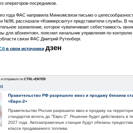
ез операторов-посредников.
ого года ФАС направила Минкомсвязи письмо о целесообразнос
и №98, рассказали «Коммерсанту» представители службы. В ча
тельное заземление, которое «увеличивает себестоимость звонк
ы для абонентов», пояснил начальник управления по контролю 
 области связи ФАС Дмитрий Рутенберг.
дзен
Сб
в свои источники
 и отправьте по
CTRL+ENTER
НЯ
Правительство РФ разрешило ввоз и продажу бензина ст
«Евро-2»
Правительство России разрешило ввоз и продажу на территор
стандартов вплоть до "Евро-2". Решение будет действовать в т
2027 года. Автозаправочные станции будут обязаны предоста
классе продаваемого топлива.