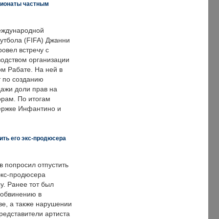
пионаты частным
еждународной
тбола (FIFA) Джанни
овел встречу с
одством организации
м Рабате. На ней в
т по созданию
дажи доли прав на
рам. По итогам
держке Инфантино и
ить его экс-продюсера
в попросил отпустить
экс-продюсера
у. Ранее тот был
 обвинению в
е, а также нарушении
редставители артиста