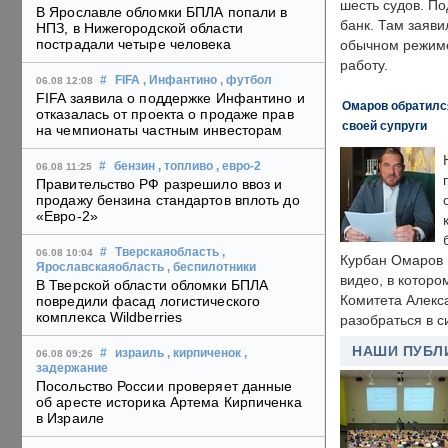
шесть судов. По
В Ярославле обломки БПЛА попали в
банк. Там заяви
НПЗ, в Нижегородской области
пострадали четыре человека
обычном режиме
работу.
#
FIFA
, Инфантино
, футбол
06.08 12:08
FIFA заявила о поддержке Инфантино и
Омаров обратилс
отказалась от проекта о продаже прав
своей супруги
на чемпионаты частным инвесторам
#
бензин
, топливо
, евро-2
06.08 11:25
Правительство РФ разрешило ввоз и
продажу бензина стандартов вплоть до
«Евро-2»
#
Тверскаяобласть
,
06.08 10:04
Курбан Омаров в
Ярославскаяобласть
, беспилотники
видео, в которо
В Тверской области обломки БПЛА
Комитета Алекс
повредили фасад логистического
комплекса Wildberries
разобраться в с
НАШИ ПУБЛ
#
израиль
, кирпиченок
,
06.08 09:26
задержание
Посольство России проверяет данные
об аресте историка Артема Кирпиченка
в Израиле