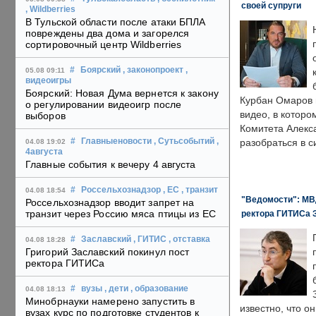
своей супруги
, Wildberries
В Тульской области после атаки БПЛА
повреждены два дома и загорелся
сортировочный центр Wildberries
#
Боярский
, законопроект
,
05.08 09:11
видеоигры
Боярский: Новая Дума вернется к закону
Курбан Омаров в
о регулировании видеоигр после
видео, в которо
выборов
Комитета Алекс
#
Главныеновости
, Сутьсобытий
,
разобраться в с
04.08 19:02
4августа
Главные события к вечеру 4 августа
#
Россельхознадзор
, ЕС
, транзит
04.08 18:54
"Ведомости": МВД
Россельхознадзор вводит запрет на
транзит через Россию мяса птицы из ЕС
ректора ГИТИСа 
#
Заславский
, ГИТИС
, отставка
04.08 18:28
Григорий Заславский покинул пост
ректора ГИТИСа
#
вузы
, дети
, образование
04.08 18:13
Минобрнауки намерено запустить в
известно, что о
вузах курс по подготовке студентов к