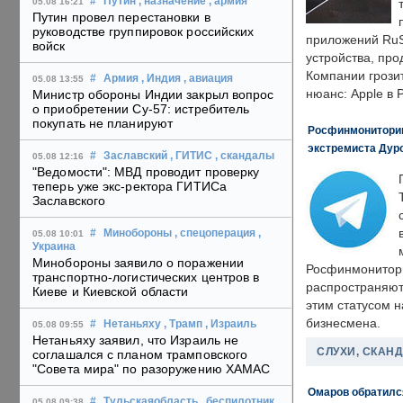
#
Путин
, назначение
, армия
05.08 16:21
Путин провел перестановки в
руководстве группировок российских
приложений RuS
войск
устройства, пр
Компании грозит
#
Армия
, Индия
, авиация
05.08 13:55
нюанс: Apple в 
Министр обороны Индии закрыл вопрос
о приобретении Су-57: истребитель
покупать не планируют
Росфинмониторинг
экстремиста Дуро
#
Заславский
, ГИТИС
, скандалы
05.08 12:16
"Ведомости": МВД проводит проверку
теперь уже экс-ректора ГИТИСа
Заславского
#
Минобороны
, спецоперация
,
05.08 10:01
Украина
Минобороны заявило о поражении
Росфинмонитори
транспортно-логистических центров в
распространяютс
Киеве и Киевской области
этим статусом 
бизнесмена.
#
Нетаньяху
, Трамп
, Израиль
05.08 09:55
Нетаньяху заявил, что Израиль не
СЛУХИ, СКАН
соглашался с планом трамповского
"Совета мира" по разоружению ХАМАС
Омаров обратилс
#
Тульскаяобласть
, беспилотник
05.08 09:38