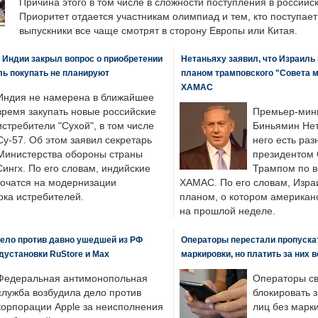
Причина этого в том числе в сложности поступления в российс
Приоритет отдается участникам олимпиад и тем, кто поступает 
выпускники все чаще смотрят в сторону Европы или Китая.
 Индии закрыл вопрос о приобретении
Нетаньяху заявил, что Израиль
ль покупать не планируют
планом трамповского "Совета 
ХАМАС
Индия не намерена в ближайшее
время закупать новые российские
Премьер-мин
истребители "Сухой", в том числе
Биньямин Нет
Су-57. Об этом заявил секретарь
него есть раз
Министерства обороны страны
президентом
ингх. По его словам, индийские
Трампом по в
точатся на модернизации
ХАМАС. По его словам, Изра
ка истребителей.
планом, о котором американ
на прошлой неделе.
ело против давно ушедшей из РФ
Операторы перестали пропускат
едустановки RuStore и Max
маркировки, но платить за них 
Федеральная антимонопольная
Операторы св
служба возбудила дело против
блокировать 
корпорации Apple за неисполнения
лиц без марк