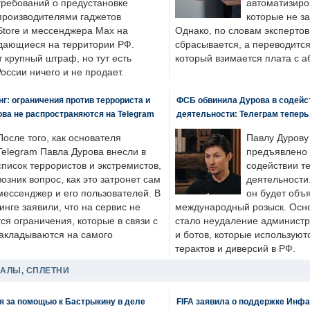
требований о предустановке
автоматизиро
производителями гаджетов
которые не з
tore и мессенджера Max на
Однако, по словам экспертов
одающиеся на территории РФ.
сбрасывается, а переводится 
 крупный штраф, но тут есть
который взимается плата с а
России ничего и не продает.
: ограничения против террориста и
ФСБ обвинила Дурова в содейс
ва не распространяются на Telegram
деятельности: Телеграм теперь
После того, как основателя
Павлу Дурову
Telegram Павла Дурова внесли в
предъявлено 
список террористов и экстремистов,
содействии т
возник вопрос, как это затронет сам
деятельности
мессенджер и его пользователей. В
он будет объ
нге заявили, что на сервис не
международный розыск. Осно
я ограничения, которые в связи с
стало неудаление администр
накладываются на самого
и ботов, которые используют
терактов и диверсий в РФ.
ДАЛЫ, СПЛЕТНИ
я за помощью к Бастрыкину в деле
FIFA заявила о поддержке Инфа