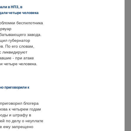
али в НПЗ, в
дали четыре человека
обломки беспилотника
ервуар
батывающего завода.
щил губернатор
в. По его словам,
с ликвидируют
авшие - при атаке
и четыре человека.
но приговорили к
 приговорил блогера
нова к четырем годам
оды и штрафу в
ей по делу о неуплате
же ему запрещено