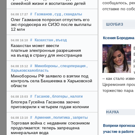
сообщалось, ре
семейной жизни и воспитанию детей
отставке по со
#
Газманов
, суд
, скандалы
04.08 17:27
Олег Газманов попросил отпустить его
экс-продюсера из СИЗО после выплаты
ШОУБИЗ
12 млн
Ксения Бородина
#
Казахстан
, въезд
04.08 16:10
Казахстан может ввести
платные электронные разрешения
на въезд в страну для иностранцев
#
Минобороны
, спецоперация
,
04.08 15:12
Харьковскаяобласть
Минобороны РФ заявило о взятии под
– как стало изв
контроль села Бакшеевка в Харьковской
Церемония прошл
области
торжество пара 
#
Гасанов
, блогеры
, налоги
04.08 15:03
Блогера Гусейна Гасанова заочно
приговорили к четырем годам колонии
НАУКА
#
Армения
, политика
, запреты
04.08 13:10
Торговая война с недавним союзником
Вопреки прогноза
продолжается: теперь запрещена
участие в работе 
минеральная вода