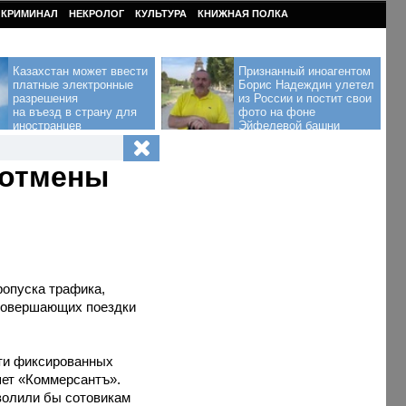
КРИМИНАЛ
НЕКРОЛОГ
КУЛЬТУРА
КНИЖНАЯ ПОЛКА
Казахстан может ввести
Признанный иноагентом
платные электронные
Борис Надеждин улетел
разрешения
из России и постит свои
на въезд в страну для
фото на фоне
иностранцев
Эйфелевой башни
 отмены
опуска трафика,
 совершающих поездки
ти фиксированных
шет «Коммерсантъ».
волили бы сотовикам