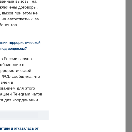
ванные вызовы, на
аключены договоры.
, вызов при этом не
на автоответчик, за
бонентов.
твии террористической
 под вопросом?
 в России заочно
обвинение в
еррористической
. ФСБ сообщила, что
явлен в
ванием для этого
ацией Telegram чатов
ся для координации
нтино и отказалась от