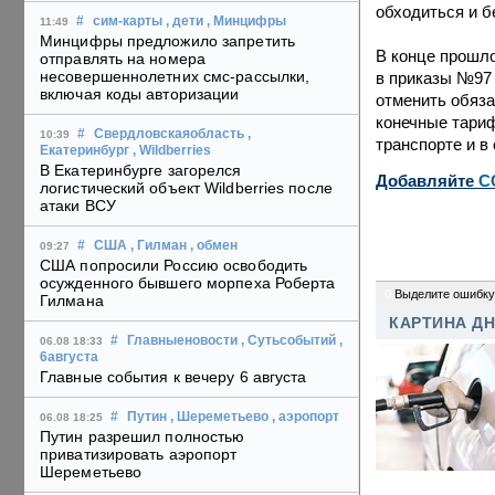
обходиться и б
#
сим-карты
, дети
, Минцифры
11:49
Минцифры предложило запретить
В конце прошл
отправлять на номера
несовершеннолетних смс-рассылки,
в приказы №97 
включая коды авторизации
отменить обяза
конечные тариф
#
Свердловскаяобласть
,
10:39
транспорте и в
Екатеринбург
, Wildberries
В Екатеринбурге загорелся
Добавляйте
C
логистический объект Wildberries после
атаки ВСУ
#
США
, Гилман
, обмен
09:27
США попросили Россию освободить
осужденного бывшего морпеха Роберта
0
Выделите ошибку
Гилмана
КАРТИНА Д
#
Главныеновости
, Сутьсобытий
,
06.08 18:33
6августа
Главные события к вечеру 6 августа
#
Путин
, Шереметьево
, аэропорт
06.08 18:25
Путин разрешил полностью
приватизировать аэропорт
Шереметьево