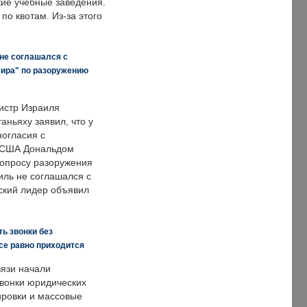
кие учебные заведения.
по квотам. Из-за этого
 не соглашался с
мира" по разоружению
истр Израиля
аньяху заявил, что у
ногласия с
 США Дональдом
опросу разоружения
иль не соглашался с
ский лидер объявил
ь звонки без
все равно приходится
язи начали
звонки юридических
ировки и массовые