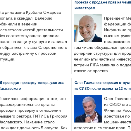
проекта о продаже прав на чем
инвесторам
На днях жена Курбана Омарова
попала в скандал. Валерию
Президент М
обвинили в ведении
федерации фу
косметологической деятельности
Инфантино пр
без соответствующего диплома.
высшим руков
стал на защиту супруги и записал
в марокканско
м обратился к главе Следственного
том числе обсуждался проек
андру Бастрыкину с просьбой
дочерней структуры для про
итуации.
чемпионаты частным инвесто
встречи FIFA заявила о под
отказе от проекта.
 проводит проверку теперь уже экс-
Олег Газманов попросил отпуст
Заславского
из СИЗО после выплаты 12 млн
Появилась информация о том, что
Олег Газмано
правоохранительные органы
из СИЗО его 
проводят проверку в отношении
Филиппа Росс
бывшего ректора ГИТИСа Григория
арестован по
Заславского. Накануне стало
мошенничеств
н покидает должность 5 августа. Как
авторских и смежных прав. П