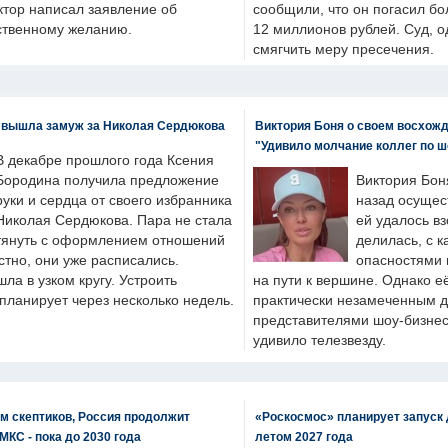
ктор написал заявление об
сообщили, что он погасил бо
бственному желанию.
12 миллионов рублей. Суд, о
смягчить меру пресечения.
 вышла замуж за Николая Сердюкова
Виктория Боня о своем восхожд
"Удивило молчание коллег по ш
В декабре прошлого года Ксения
Бородина получила предложение
Виктория Бон
руки и сердца от своего избранника
назад осущес
Николая Сердюкова. Пара не стала
ей удалось вз
тянуть с оформлением отношений
делилась, с к
естно, они уже расписались.
опасностями 
а в узком кругу. Устроить
на пути к вершине. Однако е
планирует через несколько недель.
практически незамеченным 
представителями шоу-бизнес
удивило телезвезду.
м скептиков, Россия продолжит
«Роскосмос» планирует запуск 
МКС - пока до 2030 года
летом 2027 года