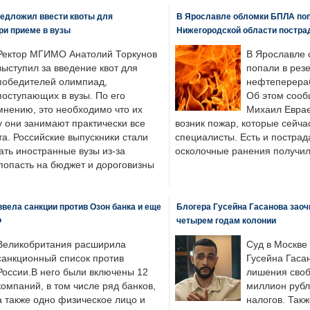
едложил ввести квоты для
В Ярославле обломки БПЛА поп
ри приеме в вузы
Нижегородской области постра
Ректор МГИМО Анатолий Торкунов
В Ярославле 
выступил за введение квот для
попали в рез
победителей олимпиад,
нефтеперера
поступающих в вузы. По его
Об этом сооб
мнению, это необходимо что их
Михаил Еврае
у они занимают практически все
возник пожар, которые сейча
а. Российские выпускники стали
специалисты. Есть и пострад
ать иностранные вузы из-за
осколочные ранения получил
попасть на бюджет и дороговизны
вела санкции против Озон банка и еще
Блогера Гусейна Гасанова заоч
Ф
четырем годам колонии
Великобритания расширила
Суд в Москве
санкционный список против
Гусейна Гаса
России.В него были включены 12
лишения своб
компаний, в том числе ряд банков,
миллион рубл
а также одно физическое лицо и
налогов. Так