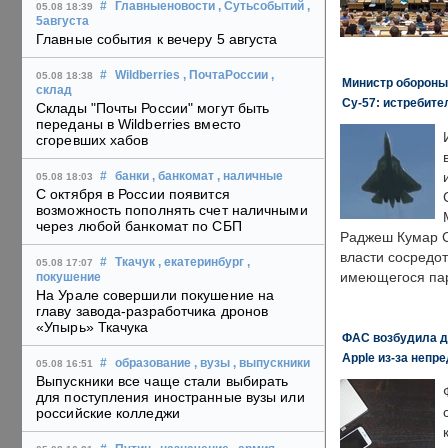
#
Главныеновости
, Сутьсобытий
,
05.08 18:39
5августа
Главные события к вечеру 5 августа
#
Wildberries
, ПочтаРоссии
,
05.08 18:38
Министр обороны
склад
Су-57: истребите
Склады "Почты России" могут быть
переданы в Wildberries вместо
сгоревших хабов
#
банки
, банкомат
, наличные
05.08 18:03
С октября в России появится
возможность пополнять счет наличными
через любой банкомат по СБП
Раджеш Кумар С
власти сосредо
#
Ткачук
, екатеринбург
,
05.08 17:07
имеющегося пар
покушение
На Урале совершили покушение на
главу завода-разработчика дронов
«Упырь» Ткачука
ФАС возбудила д
Apple из-за непр
#
образование
, вузы
, выпускники
05.08 16:51
Выпускники все чаще стали выбирать
для поступления иностранные вузы или
российские колледжи