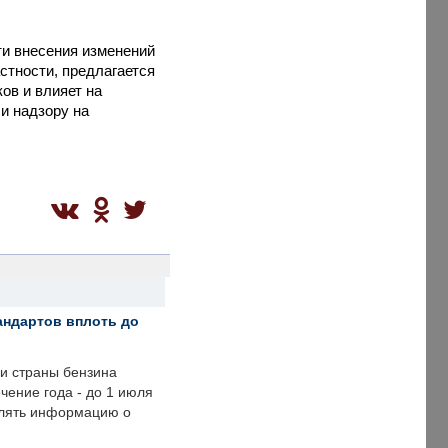
ти внесения изменений
стности, предлагается
ов и влияет на
и надзору на
андартов вплоть до
ии страны бензина
ечение года - до 1 июля
влять информацию о