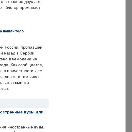
е в течение двух лет.
 - блогер проживает
а нашли тело
ки России, пропавшей
й назад в Сербии,
ено в чемодане на
рада. Как сообщается,
ю в причастности к ее
человек, в том числе
ельства смерти
ются.
ностранные вузы или
ния иностранные вузы.