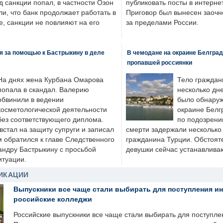
д санкции попал, в частности Озон
публиковать посты в интернет
ли, что банк продолжает работать в
Приговор был вынесен заочно
, санкции не повлияют на его
за пределами России.
я за помощью к Бастрыкину в деле
В чемодане на окраине Белград
пропавшей россиянки
На днях жена Курбана Омарова
Тело граждан
попала в скандал. Валерию
несколько дне
обвинили в ведении
было обнаруж
косметологической деятельности
окраине Белг
без соответствующего диплома.
по подозрени
стал на защиту супруги и записал
смерти задержали несколько 
м обратился к главе Следственного
гражданина Турции. Обстоят
андру Бастрыкину с просьбой
девушки сейчас устанавлива
итуации.
ИКАЦИИ
Выпускники все чаще стали выбирать для поступления и
российские колледжи
Российские выпускники все чаще стали выбирать для поступле