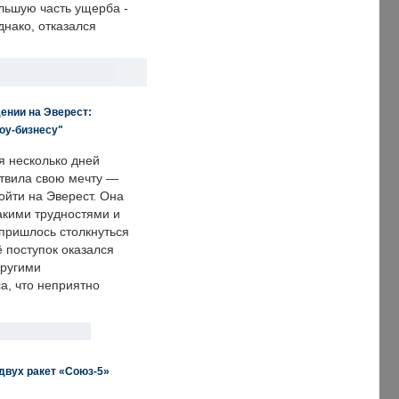
льшую часть ущерба -
днако, отказался
ении на Эверест:
оу-бизнесу"
я несколько дней
твила свою мечту —
ойти на Эверест. Она
акими трудностями и
пришлось столкнуться
ё поступок оказался
другими
а, что неприятно
двух ракет «Союз-5»