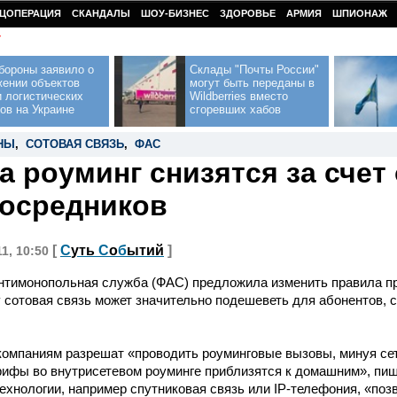
ЦОПЕРАЦИЯ
СКАНДАЛЫ
ШОУ-БИЗНЕС
ЗДОРОВЬЕ
АРМИЯ
ШПИОНАЖ
У
бороны заявило о
Склады "Почты России"
жении объектов
могут быть переданы в
 логистических
Wildberries вместо
ов на Украине
сгоревших хабов
НЫ
,
СОТОВАЯ СВЯЗЬ
,
ФАС
а роуминг снизятся за счет
посредников
[
С
уть
С
о
б
ытий
]
11, 10:50
нтимонопольная служба (ФАС) предложила изменить правила пр
 сотовая связь может значительно подешеветь для абонентов,
компаниям разрешат «проводить роуминговые вызовы, минуя се
рифы во внутрисетевом роуминге приблизятся к домашним», пи
хнологии, например спутниковая связь или IP-телефония, «поз