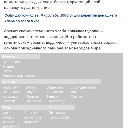
приготовить каждый слой: бисквит, хрустящий слой,
начинку, мусс, покрытие.
Софи Дюпюи-Голье: Мир хлеба. 100 лучших рецептов домашнего
хлеба со всего мира
Аромат свежеиспеченного хлеба повышает уровень
эндорфинов, гормонов счастья. Это работает на
генетическом уровне, ведь хлеб — универсальный продукт,
основа повседневного рациона всех народов мира.
Новости
Все новости
В мире
Фото
Новости партнеров
Рубрики
Политика
В кино
Общество
Происшествия
Экономика
Шоубиз
Криминал
Авто
Культура
Желтый
Туризм
Хайтек
В театр
Здоровье
Сад-огород
Спорт
Регионы
Футбол
Баскетбол
Татарстан
Хоккей
Автоспорт
Белоруссия
Теннис
Фристайл
Бокс/ММА