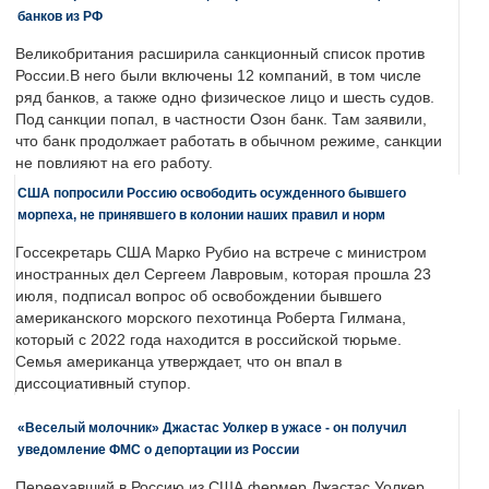
банков из РФ
Великобритания расширила санкционный список против
России.В него были включены 12 компаний, в том числе
ряд банков, а также одно физическое лицо и шесть судов.
Под санкции попал, в частности Озон банк. Там заявили,
что банк продолжает работать в обычном режиме, санкции
не повлияют на его работу.
США попросили Россию освободить осужденного бывшего
морпеха, не принявшего в колонии наших правил и норм
Госсекретарь США Марко Рубио на встрече с министром
иностранных дел Сергеем Лавровым, которая прошла 23
июля, подписал вопрос об освобождении бывшего
американского морского пехотинца Роберта Гилмана,
который с 2022 года находится в российской тюрьме.
Семья американца утверждает, что он впал в
диссоциативный ступор.
«Веселый молочник» Джастас Уолкер в ужасе - он получил
уведомление ФМС о депортации из России
Переехавший в Россию из США фермер Джастас Уолкер,