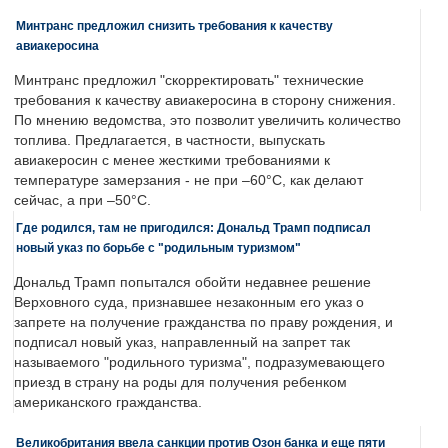
Минтранс предложил снизить требования к качеству
авиакеросина
Минтранс предложил "скорректировать" технические
требования к качеству авиакеросина в сторону снижения.
По мнению ведомства, это позволит увеличить количество
топлива. Предлагается, в частности, выпускать
авиакеросин с менее жесткими требованиями к
температуре замерзания - не при –60°C, как делают
сейчас, а при –50°C.
Где родился, там не пригодился: Дональд Трамп подписал
новый указ по борьбе с "родильным туризмом"
Дональд Трамп попытался обойти недавнее решение
Верховного суда, признавшее незаконным его указ о
запрете на получение гражданства по праву рождения, и
подписал новый указ, направленный на запрет так
называемого "родильного туризма", подразумевающего
приезд в страну на роды для получения ребенком
американского гражданства.
Великобритания ввела санкции против Озон банка и еще пяти