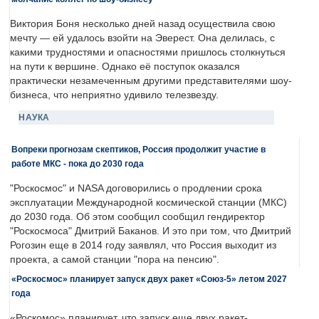
Виктория Боня несколько дней назад осуществила свою
мечту — ей удалось взойти на Эверест. Она делилась, с
какими трудностями и опасностями пришлось столкнуться
на пути к вершине. Однако её поступок оказался
практически незамеченным другими представителями шоу-
бизнеса, что неприятно удивило телезвезду.
НАУКА
Вопреки прогнозам скептиков, Россия продолжит участие в
работе МКС - пока до 2030 года
"Роскосмос" и NASA договорились о продлении срока
эксплуатации Международной космической станции (МКС)
до 2030 года. Об этом сообщил сообщил гендиректор
"Роскосмоса" Дмитрий Баканов. И это при том, что Дмитрий
Рогозин еще в 2014 году заявлял, что Россия выходит из
проекта, а самой станции "пора на пенсию".
«Роскосмос» планирует запуск двух ракет «Союз-5» летом 2027
года
«Роскомос» планирует, что запуск еще двух ракет-