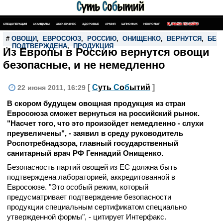
СПЕЦОПЕРАЦИЯ
СКАНДАЛЫ
ШОУ-БИЗНЕС
ЗДОРОВЬЕ
АРМИЯ
ШПИОНАЖ
НЕКРОЛОГ
ПОИСК ПО САЙТУ
#
ОВОЩИ
,
ЕВРОСОЮЗ
,
РОССИЮ
,
ОНИЩЕНКО
,
ВЕРНУТСЯ
,
БЕЗ
,
ПОДТВЕРЖДЕНА
,
ПРОДУКЦИЯ
Из Европы в Россию вернутся овощи
безопасные, и не немедленно
[
С
уть
С
о
б
ытий
]
22 июня 2011, 16:29
В скором будущем овощная продукция из стран
Евросоюза сможет вернуться на российский рынок.
"Насчет того, что это произойдет немедленно - слухи
преувеличены", - заявил в среду руководитель
Роспотребнадзора, главный государственный
санитарный врач РФ Геннадий Онищенко.
Безопасность партий овощей из ЕС должна быть
подтверждена лабораторией, аккредитованной в
Евросоюзе. "Это особый режим, который
предусматривает подтверждение безопасности
продукции специальным сертификатом специально
утвержденной формы", - цитирует Интерфакс.