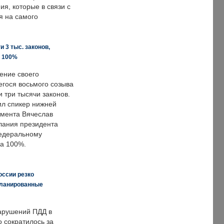
я, которые в связи с
я на самого
 3 тыс. законов,
а 100%
ение своего
гося восьмого созыва
 три тысячи законов.
ил спикер нижней
мента Вячеслав
лания президента
едеральному
а 100%.
оссии резко
планированные
арушений ПДД в
о сократилось за