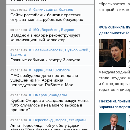
сбрасывается, а
который взимает
#
банки
, сайты
, браузер
04.08 09:31
Сайты российских банков перестали
открываться в зарубежных браузерах
ФСБ обвинила Ду
#
МО
, Воробьев
, Видное
03.08 19:08
деятельности: Те
В Видном в ноябре реконструируют
канализационный коллектор
#
Главныеновости
, Сутьсобытий
,
03.08 18:49
3августа
Главные события к вечеру 3 августа
#
Apple
, ФАС
, RuStore
03.08 18:46
международный 
ФАС возбудила дело против давно
стало неудален
ушедшей из РФ Apple из-за
и ботов, которы
непредустановки RuStore и Max
терактов и диве
#
Омаров
, скандалы
03.08 17:00
Курбан Омаров о скандале вокруг жены:
Песков на призыв
"Это случилось из-за моего выбора в
Украины замороз
прошлом"
#
Пересильд
, Мороз
, скандалы
03.08 16:38
Анна Пересильд - об учебе у Дарьи