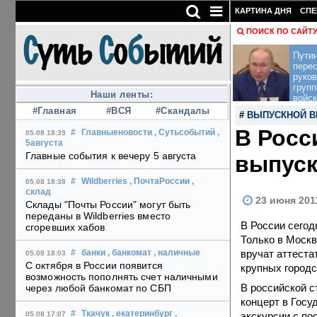
КАРТИНА ДНЯ
СПЕ
ПОИСК ПО САЙТ
Пути
перес
руко
групп
Наши ленты:
войск
#Главная
#ВСЯ
#Скандалы
#
ВЫПУСКНОЙ В
В Росс
#
Главныеновости
, Сутьсобытий
,
05.08 18:39
5августа
Главные события к вечеру 5 августа
выпуск
#
Wildberries
, ПочтаРоссии
,
05.08 18:38
склад
23 июня 201
Склады "Почты России" могут быть
переданы в Wildberries вместо
В России сегод
сгоревших хабов
Только в Москв
вручат аттеста
#
банки
, банкомат
, наличные
05.08 18:03
С октября в России появится
крупных городс
возможность пополнять счет наличными
В российской с
через любой банкомат по СБП
концерт в Госу
#
Ткачук
, екатеринбург
,
экскурсии с по
05.08 17:07