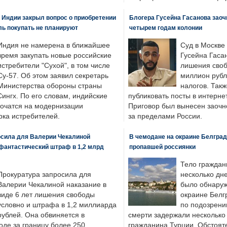
 Индии закрыл вопрос о приобретении
Блогера Гусейна Гасанова заоч
ль покупать не планируют
четырем годам колонии
Индия не намерена в ближайшее
Суд в Москве
время закупать новые российские
Гусейна Гаса
истребители "Сухой", в том числе
лишения своб
Су-57. Об этом заявил секретарь
миллион рубл
Министерства обороны страны
налогов. Так
ингх. По его словам, индийские
публиковать посты в интернет
точатся на модернизации
Приговор был вынесен заочно
ка истребителей.
за пределами России.
осила для Валерии Чекалиной
В чемодане на окраине Белград
фантастический штраф в 1,2 млрд
пропавшей россиянки
Тело граждан
Прокуратура запросила для
несколько дне
Валерии Чекалиной наказание в
было обнаруж
виде 6 лет лишения свободы
окраине Белг
условно и штрафа в 1,2 миллиарда
по подозрени
рублей. Она обвиняется в
смерти задержали несколько 
оде за границу более 250
гражданина Турции. Обстоят