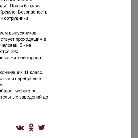
ды". Почти 6 тысяч
 Кремле. Безопасность
ч сотрудники
рием выпускников-
ествует проходящим в
еловек, 5 - на
аются 290
юные жители города
кончивших 11 класс.
лотые и серебряные
м.
общает weburg.net.
ательных заведений до