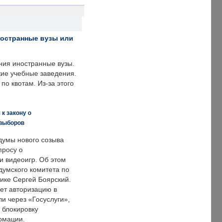
ностранные вузы или
ния иностранные вузы.
кие учебные заведения.
по квотам. Из-за этого
к закону о
 выборов
думы нового созыва
просу о
и видеоигр. Об этом
думского комитета по
ке Сергей Боярский.
ет авторизацию в
и через «Госуслуги»,
 блокировку
рмации.