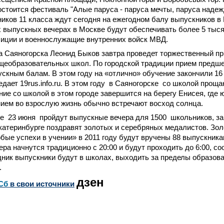
стоится фестиваль "Алые паруса - паруса мечты, паруса надеж
иков 11 класса ждут сегодня на ежегодном балу выпускников в
 выпускных вечерах в Москве будут обеспечивать более 5 тыся
лиции и военнослужащие внутренних войск МВД.
а Саяногорска Леонид Быков завтра проведет торжественный п
щеобразовательных школ. По городской традиции прием предш
ускным балам. В этом году на «отлично» обучение закончили 16 ч
едает 19rus.infо.ru. В этом году в Саяногорске со школой прощ
ие со школой в этом городе завершится на берегу Енисея, где 
ием во взрослую жизнь обычно встречают восход солнца.
е 23 июня пройдут выпускные вечера для 1500 школьников, за
катеринбурге поздравят золотых и серебряных медалистов. Зо
бые успехи в учении» в 2011 году будут вручены 88 выпускника
ра начнутся традиционно с 20:00 и будут проходить до 6:00, со
ник выпускники будут в школах, выходить за пределы образов
.
дзен
Сб
в свои источники