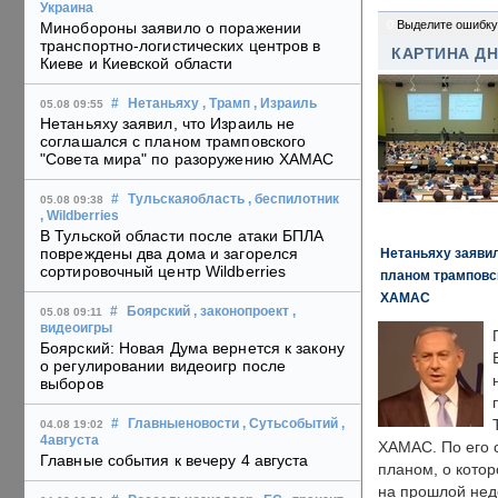
Украина
0
Выделите ошибку
Минобороны заявило о поражении
транспортно-логистических центров в
КАРТИНА Д
Киеве и Киевской области
#
Нетаньяху
, Трамп
, Израиль
05.08 09:55
Нетаньяху заявил, что Израиль не
соглашался с планом трамповского
"Совета мира" по разоружению ХАМАС
#
Тульскаяобласть
, беспилотник
05.08 09:38
, Wildberries
В Тульской области после атаки БПЛА
повреждены два дома и загорелся
Нетаньяху заявил
сортировочный центр Wildberries
планом трамповс
ХАМАС
#
Боярский
, законопроект
,
05.08 09:11
видеоигры
Боярский: Новая Дума вернется к закону
о регулировании видеоигр после
выборов
#
Главныеновости
, Сутьсобытий
,
04.08 19:02
4августа
ХАМАС. По его 
Главные события к вечеру 4 августа
планом, о кото
на прошлой нед