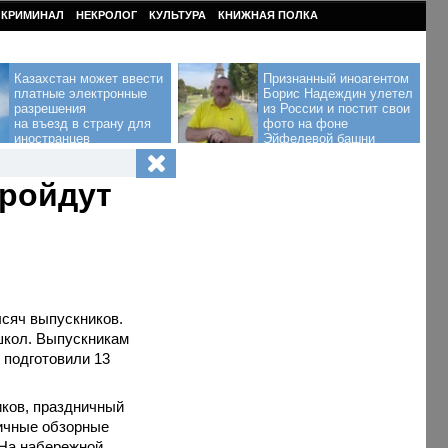
КРИМИНАЛ
НЕКРОЛОГ
КУЛЬТУРА
КНИЖНАЯ ПОЛКА
Казахстан может ввести
Признанный иноагентом
платные электронные
Борис Надеждин улетел
разрешения
из России и постит свои
на въезд в страну для
фото на фоне
иностранцев
Эйфелевой башни
пройдут
ысяч выпускников.
школ. Выпускникам
 подготовили 13
иков, праздничный
личные обзорные
 На набережной