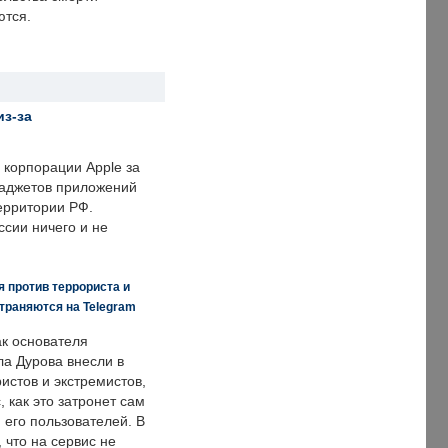
ются.
из-за
корпорации Apple за
гаджетов приложений
ерритории РФ.
ссии ничего и не
 против террориста и
траняются на Telegram
ак основателя
ла Дурова внесли в
истов и экстремистов,
, как это затронет сам
 его пользователей. В
что на сервис не