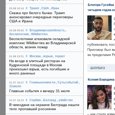
Блогера Гусейна 
#
Трамп
, США
, Иран
03.08 10:14
четырем годам к
Сказка про белого бычка: Трамп
анонсировал очередные переговоры
США и Ирана
#
Владимирскаяобласть
,
03.08 09:02
беспилотник
, Wildberries
Беспилотники атаковали складской
комплекс Wildberries во Владимирской
публиковать пос
области, возник пожар
Приговор был в
за пределами Р
#
Москва
, взрыв
, теракт
01.08 23:51
На входе в элитный ресторан на
Кудринской площади в Москве
ШОУБИЗ
произошел взрыв, есть погибшие и
много раненых
Ксения Бородина
#
Главныеновости
, Сутьсобытий
,
31.07 18:27
31июля
Главные события к вечеру 31 июля
#
Сербия
, Белград
, убийство
31.07 18:19
В чемодане на окраине Белграда нашли
тело пропавшей россиянки
– как стало изв