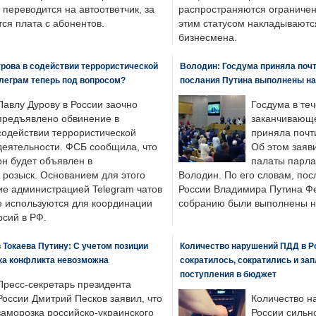
 переводится на автоответчик, за
распространяются ограничени
ся плата с абонентов.
этим статусом накладываютс
бизнесмена.
рова в содействии террористической
Володин: Госдума приняла почти
леграм теперь под вопросом?
послания Путина выполнены н
Павлу Дурову в России заочно
Госдума в теч
предъявлено обвинение в
заканчивающе
содействии террористической
приняла почти
деятельности. ФСБ сообщила, что
Об этом заяв
он будет объявлен в
палаты парла
розыск. Основанием для этого
Володин. По его словам, пос
ие администрацией Telegram чатов
России Владимира Путина Ф
е используются для координации
собранию были выполнены н
рсий в РФ.
 Токаева Путину: С учетом позиции
Количество нарушений ПДД в Р
ка конфликта невозможна
сократилось, сократились и за
поступления в бюджет
Пресс-секретарь президента
России Дмитрий Песков заявил, что
Количество н
заморозка российско-украинского
России сильн