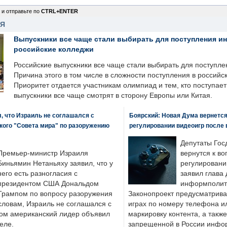
 и отправьте по
CTRL+ENTER
НЯ
Выпускники все чаще стали выбирать для поступления и
российские колледжи
Российские выпускники все чаще стали выбирать для поступле
Причина этого в том числе в сложности поступления в российс
Приоритет отдается участникам олимпиад и тем, кто поступает 
выпускники все чаще смотрят в сторону Европы или Китая.
, что Израиль не соглашался с
Боярский: Новая Дума вернется 
кого "Совета мира" по разоружению
регулировании видеоигр после
Депутаты Гос
Премьер-министр Израиля
вернутся к во
Биньямин Нетаньяху заявил, что у
регулировани
него есть разногласия с
заявил глава 
президентом США Дональдом
информполити
Трампом по вопросу разоружения
Законопроект предусматрива
словам, Израиль не соглашался с
играх по номеру телефона ил
ром американский лидер объявил
маркировку контента, а также
еле.
запрещенной в России инфо