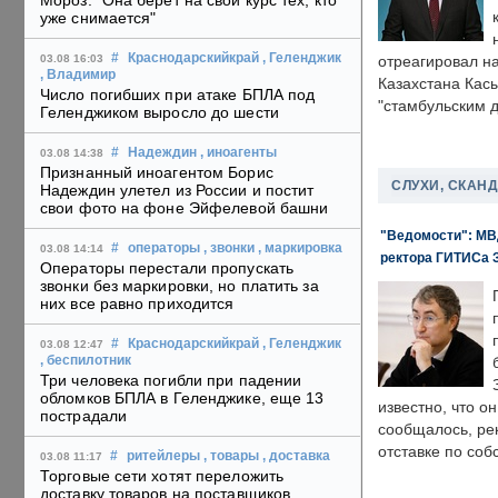
Мороз: "Она берет на свой курс тех, кто
уже снимается"
#
Краснодарскийкрай
, Геленджик
03.08 16:03
отреагировал н
, Владимир
Казахстана Кас
Число погибших при атаке БПЛА под
"стамбульским 
Геленджиком выросло до шести
#
Надеждин
, иноагенты
03.08 14:38
Признанный иноагентом Борис
СЛУХИ, СКАН
Надеждин улетел из России и постит
свои фото на фоне Эйфелевой башни
"Ведомости": МВД
#
операторы
, звонки
, маркировка
03.08 14:14
ректора ГИТИСа 
Операторы перестали пропускать
звонки без маркировки, но платить за
них все равно приходится
#
Краснодарскийкрай
, Геленджик
03.08 12:47
, беспилотник
Три человека погибли при падении
обломков БПЛА в Геленджике, еще 13
известно, что о
пострадали
сообщалось, ре
отставке по со
#
ритейлеры
, товары
, доставка
03.08 11:17
Торговые сети хотят переложить
доставку товаров на поставщиков