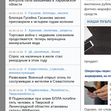
контроль села Бакшеевка в Харьковской
миллиона рубле
области
фитнес-марафон
#
Гасанов
, блогеры
, налоги
04.08 15:03
средств.
Блогера Гусейна Гасанова заочно
приговорили к четырем годам колонии
НАШИ ПУБЛ
#
Армения
, политика
, запреты
04.08 13:10
Торговая война с недавним союзником
продолжается: теперь запрещена
минеральная вода
#
цб
, наличные
, банки
04.08 12:00
Спрос на наличные в июле стал
рекордным в этом году
продает.
#
Севастополь
, стрельба
,
04.08 11:05
Операторы перест
военнослужащие
маркировки, но п
Развожаев: Военный открыл огонь по
сослуживцам и жителям в Севастополе
#
Подмосковье
, Ленобласть
,
04.08 10:20
Тверскаяобласть
В Подмосковье при атаке БПЛА погибли
пять человек, в Тверской и
Ленинградской областях атакованы
Однако, по слов
склады Wildberries