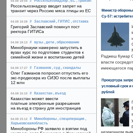
#
Россельхознадзор
, ЕС
, транзит
04.08 18:54
Россельхознадзор вводит запрет на
Министр обороны
транзит через Россию мяса птицы из ЕС
Су-57: истребите
#
Заславский
, ГИТИС
, отставка
04.08 18:28
Григорий Заславский покинул пост
ректора ГИТИСа
#
вузы
, дети
, образование
04.08 18:13
Минобрнауки намерено запустить в
вузах курс по подготовке студентов к
Раджеш Кумар С
семейной жизни и воспитанию детей
власти сосредо
имеющегося пар
#
Газманов
, суд
, скандалы
04.08 17:27
Олег Газманов попросил отпустить его
экс-продюсера из СИЗО после выплаты
Прокуртура запр
12 млн
условный срок и 
рублей
#
Казахстан
, въезд
04.08 16:10
Казахстан может ввести
платные электронные разрешения
на въезд в страну для иностранцев
#
Минобороны
, спецоперация
,
04.08 15:12
Харьковскаяобласть
Минобороны РФ заявило о взятии под
незаконном выв