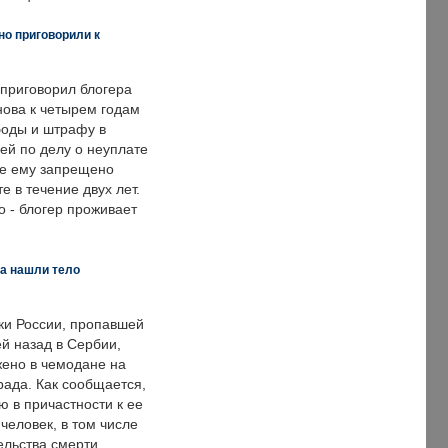
но приговорили к
 приговорил блогера
нова к четырем годам
оды и штрафу в
ей по делу о неуплате
же ему запрещено
е в течение двух лет.
 - блогер проживает
а нашли тело
ки России, пропавшей
й назад в Сербии,
ено в чемодане на
рада. Как сообщается,
ю в причастности к ее
человек, в том числе
ельства смерти