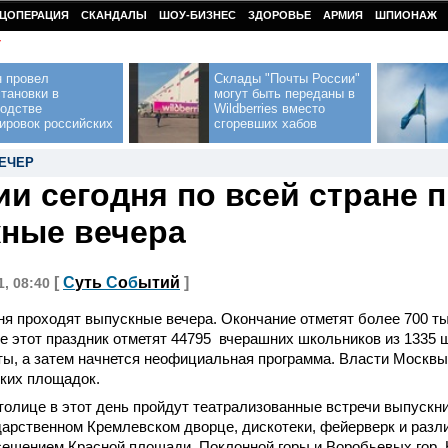
ЦОПЕРАЦИЯ
СКАНДАЛЫ
ШОУ-БИЗНЕС
ЗДОРОВЬЕ
АРМИЯ
ШПИОНАЖ
У
н провел
Склады "Почты России"
тановки в
могут быть переданы в
водстве
Wildberries вместо
ировок российских
сгоревших хабов
ЕЧЕР
ии сегодня по всей стране 
ные вечера
[
С
уть
С
о
б
ытий
]
1, 08:40
ня проходят выпускные вечера. Окончание отметят более 700 т
е этот праздник отметят 44795 вчерашних школьников из 1335 
ты, а затем начнется неофициальная программа. Власти Москвы
ких площадок.
толице в этот день пройдут театрализованные встречи выпускн
дарственном Кремлевском дворце, дискотеки, фейерверк и раз
сещением Красной площади, Поклонной горы и Воробьевых гор.