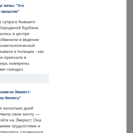
уг жены: "Это
в прошлом"
я супруга бывшего
Бородиной Курбана
алась в центре
 обвинили в ведении
осметологической
ывала в полиции - как
ни приехали в
еперь намерены
зжег скандал.
ении на Эверест:
оу-бизнесу"
я несколько дней
твила свою мечту —
ойти на Эверест. Она
акими трудностями и
пришлось столкнуться