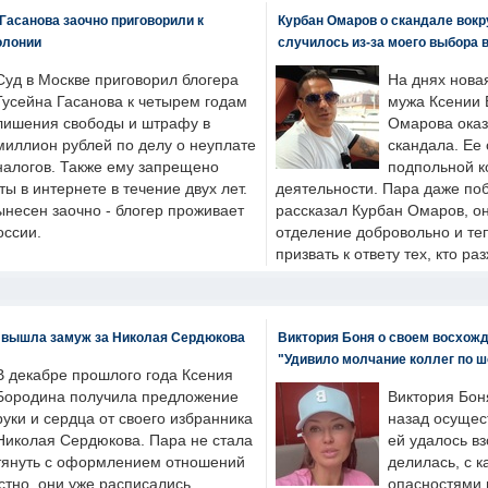
Гасанова заочно приговорили к
Курбан Омаров о скандале вокр
олонии
случилось из-за моего выбора 
Суд в Москве приговорил блогера
На днях нова
Гусейна Гасанова к четырем годам
мужа Ксении 
лишения свободы и штрафу в
Омарова оказ
миллион рублей по делу о неуплате
скандала. Ее
налогов. Также ему запрещено
подпольной к
ты в интернете в течение двух лет.
деятельности. Пара даже поб
ынесен заочно - блогер проживает
рассказал Курбан Омаров, о
оссии.
отделение добровольно и т
призвать к ответу тех, кто ра
 вышла замуж за Николая Сердюкова
Виктория Боня о своем восхожд
"Удивило молчание коллег по ш
В декабре прошлого года Ксения
Бородина получила предложение
Виктория Бон
руки и сердца от своего избранника
назад осущес
Николая Сердюкова. Пара не стала
ей удалось вз
тянуть с оформлением отношений
делилась, с к
естно, они уже расписались.
опасностями 