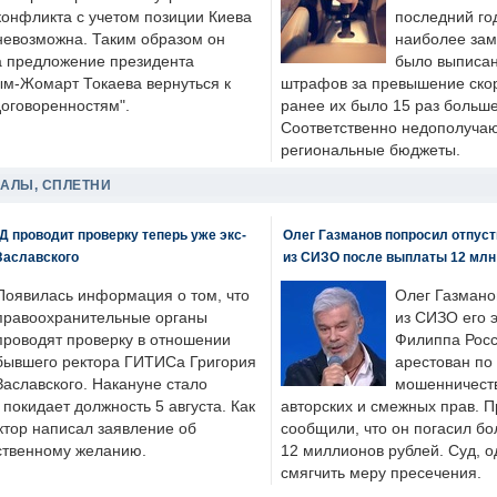
конфликта с учетом позиции Киева
последний год
невозможна. Таким образом он
наиболее зам
а предложение президента
было выписан
ым-Жомарт Токаева вернуться к
штрафов за превышение скоро
договоренностям".
ранее их было 15 раз больше
Соответственно недополучают
региональные бюджеты.
ДАЛЫ, СПЛЕТНИ
 проводит проверку теперь уже экс-
Олег Газманов попросил отпуст
Заславского
из СИЗО после выплаты 12 млн
Появилась информация о том, что
Олег Газмано
правоохранительные органы
из СИЗО его 
проводят проверку в отношении
Филиппа Росс
бывшего ректора ГИТИСа Григория
арестован по
Заславского. Накануне стало
мошенничеств
н покидает должность 5 августа. Как
авторских и смежных прав. П
ктор написал заявление об
сообщили, что он погасил бо
бственному желанию.
12 миллионов рублей. Суд, о
смягчить меру пресечения.