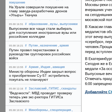
покушение
Москвы-реки со
На Урале совершили покушение на
вчерашних учен
главу завода-разработчика дронов
на сегодняшних
«Упырь» Ткачука
московской по
#
образование
, вузы
, выпускники
05.08 16:51
В Хакасии глав
Выпускники все чаще стали выбирать
медалистов об
для поступления иностранные вузы или
этот вечер вып
российские колледжи
«серебро», пер
#
Путин
, назначение
, армия
05.08 16:21
человек.Прощан
Путин провел перестановки в
перед вступлен
руководстве группировок российских
войск
В Екатеринбург
Сегодня же в Е
#
Армия
, Индия
, авиация
05.08 13:55
медали «За осо
Министр обороны Индии закрыл вопрос
Выпускные вече
о приобретении Су-57: истребитель
Отмечать празд
покупать не планируют
6:00 запрещено
#
Заславский
, ГИТИС
, скандалы
05.08 12:16
Добавляйте
C
"Ведомости": МВД проводит проверку
теперь уже экс-ректора ГИТИСа
Заславского
#
Минобороны
, спецоперация
,
05.08 10:01