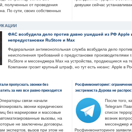
й, полученных от проведения
девушки сейчас устанавлива
а. По сути, своих собственных
ИКАЦИИ
ФАС возбудила дело против давно ушедшей из РФ Apple 
непредустановки RuStore и Max
Федеральная антимонопольная служба возбудила дело против 
неисполнения требований о предустановке производителями 
RuStore и мессенджера Max на устройства, продающиеся на т
Компании грозит крупный штраф, но тут есть нюанс: Apple в Ро
али пропускать звонки без
Росфинмониторинг: ограничения
латить за них все равно приходится
экстремиста Дурова не распрос
Операторы связи начали
После того, к
блокировать звонки юридических
Telegram Пав
лиц без маркировки и массовые
список террор
автоматизированные вызовы, на
возник вопрос
которые не заключены договоры.
мессенджер и
ам экспертов, вызов при этом не
Росфинмониторинге заявили, 