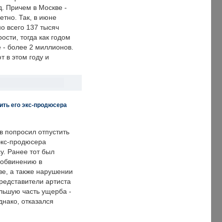
. Причем в Москве -
етно. Так, в июне
о всего 137 тысяч
сти, тогда как годом
 - более 2 миллионов.
 в этом году и
ить его экс-продюсера
в попросил отпустить
экс-продюсера
у. Ранее тот был
 обвинению в
е, а также нарушении
редставители артиста
льшую часть ущерба -
днако, отказался