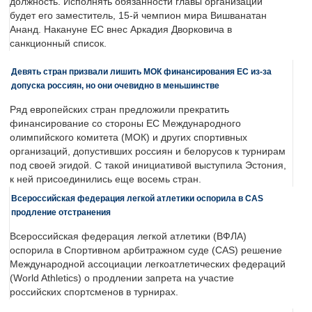
должность. Исполнять обязанности главы организации
будет его заместитель, 15-й чемпион мира Вишванатан
Ананд. Накануне ЕС внес Аркадия Дворковича в
санкционный список.
Девять стран призвали лишить МОК финансирования ЕС из-за
допуска россиян, но они очевидно в меньшинстве
Ряд европейских стран предложили прекратить
финансирование со стороны ЕС Международного
олимпийского комитета (МОК) и других спортивных
организаций, допустивших россиян и белорусов к турнирам
под своей эгидой. С такой инициативой выступила Эстония,
к ней присоединились еще восемь стран.
Всероссийская федерация легкой атлетики оспорила в CAS
продление отстранения
Всероссийская федерация легкой атлетики (ВФЛА)
оспорила в Спортивном арбитражном суде (CAS) решение
Международной ассоциации легкоатлетических федераций
(World Athletics) о продлении запрета на участие
российских спортсменов в турнирах.