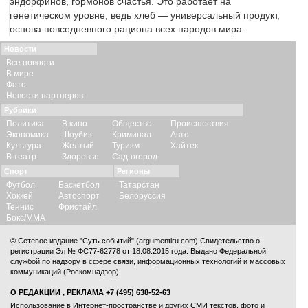
эндорфинов, гормонов счастья. Это работает на
генетическом уровне, ведь хлеб — универсальный продукт,
основа повседневного рациона всех народов мира.
Новости
Все новости
В мире
Фото
Новости партнеров
Рубрики
Политика
В кино
Общество
Происшествия
Экономика
Шоубиз
Криминал
Авто
Культура
Желтый
Туризм
Хайтек
В театр
Здоровье
Сад-огород
Спорт
Регионы
Футбол
Баскетбол
Татарстан
Хоккей
Автоспорт
Белоруссия
Теннис
Фристайл
Бокс/ММА
© Сетевое издание "Суть событий" (argumentiru.com) Свидетельство о
регистрации Эл № ФС77-62778 от 18.08.2015 года. Выдано Федеральной
службой по надзору в сфере связи, информационных технологий и массовых
коммуникаций (Роскомнадзор).
О РЕДАКЦИИ
,
РЕКЛАМА
+7 (495) 638-52-63
Использование в Интернет-пространстве и других СМИ текстов, фото и