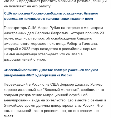
что банк продолжает работать в обычном режиме, санкции
не повлияют на его работу.
США попросили Россию освободить осужденного бывшего
морпеха, не принявшего в колонии наших правил и норм
Госсекретарь США Марко Рубио на встрече с министром
иностранных дел Сергеем Лавровым, которая прошла 23
июля, подписал вопрос об освобождении бывшего
американского морского пехотинца Роберта Гилмана,
который с 2022 года находится в российской тюрьме.
Семья американца утверждает, что он впал в
диссоциативный ступор.
«Веселый молочник» Джастас Уолкер в ужасе - он получил
уведомление ФМС о депортации из России
Переехавший в Россию из США фермер Джастас Уолкер,
хорошо известный как "Веселый молочник", сообщил, что
получил уведомление миграционной службы об
аннулировании вида на жительство. Его вместе с семьей в
ближайшее время должны депортировать из России. Что
стало причиной такого решения, он, по его словам, не
знает.