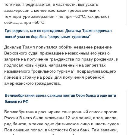
топлива. Предлагается, в частности, выпускать
авиакеросин с менее жесткими требованиями к
температуре замерзания - не при –60°C, как делают
сейчас, а при –50°C.
Где родился, там не пригодился: Дональд Трамп подписал
новый указ по борьбе с "родильным туризмом"
Дональд Трамп попытался обойти недавнее решение
Верховного суда, признавшее незаконным его указ о
запрете на получение гражданства по праву рождения, и
подписал новый указ, направленный на запрет так
называемого "родильного туризма", подразумевающего
приезд в страну на роды для получения ребенком
американского гражданства.
Великобритания ввела санкции против Озон банка и еще пяти
банков из РФ
Великобритания расширила санкционный список против
России.В него были включены 12 компаний, в том числе
ряд банков, а также одно физическое лицо и шесть судов.
Под санкции попал, в частности Озон банк. Там заявили,