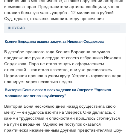
обвинению в мошенничестве, а также нарушении авторских
и смежных прав. Представители артиста сообщили, что он
погасил большую часть ущерба - 12 миллионов рублей.
Суд, однако, отказался смягчить меру пресечения.
ШОУБИЗ
Ксения Бородина вышла замуж за Николая Сердюкова
В декабре прошлого года Ксения Бородина получила
предложение руки и сердца от своего избранника Николая
Сердюкова. Пара не стала тянуть с оформлением
отношений – как стало известно, они уже расписались.
Церемония прошла в узком кругу. Устроить торжество пара
планирует через несколько недель.
Виктория Боня о своем восхождении на Эверест: "Удивило
молчание коллег по шоу-бизнесу"
Виктория Боня несколько дней назад осуществила свою
мечту — ей удалось взойти на Эверест. Она делилась, с
какими трудностями и опасностями пришлось столкнуться
на пути к вершине. Однако её поступок оказался
практически незамеченным другими представителями шоу-