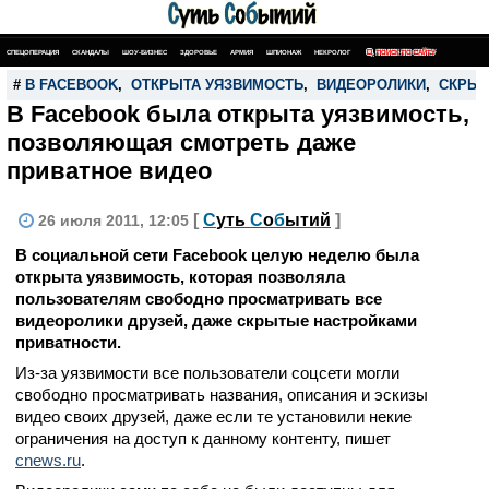
СПЕЦОПЕРАЦИЯ
СКАНДАЛЫ
ШОУ-БИЗНЕС
ЗДОРОВЬЕ
АРМИЯ
ШПИОНАЖ
НЕКРОЛОГ
ПОИСК ПО САЙТУ
#
В FACEBOOK
,
ОТКРЫТА УЯЗВИМОСТЬ
,
ВИДЕОРОЛИКИ
,
СКРЫТ
В Facebook была открыта уязвимость,
позволяющая смотреть даже
приватное видео
[
С
уть
С
о
б
ытий
]
26 июля 2011, 12:05
В социальной сети Facebook целую неделю была
открыта уязвимость, которая позволяла
пользователям свободно просматривать все
видеоролики друзей, даже скрытые настройками
приватности.
Из-за уязвимости все пользователи соцсети могли
свободно просматривать названия, описания и эскизы
видео своих друзей, даже если те установили некие
ограничения на доступ к данному контенту, пишет
cnews.ru
.