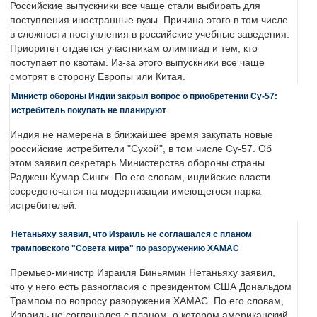
Российские выпускники все чаще стали выбирать для
поступления иностранные вузы. Причина этого в том числе
в сложности поступления в российские учебные заведения.
Приоритет отдается участникам олимпиад и тем, кто
поступает по квотам. Из-за этого выпускники все чаще
смотрят в сторону Европы или Китая.
Министр обороны Индии закрыл вопрос о приобретении Су-57:
истребитель покупать не планируют
Индия не намерена в ближайшее время закупать новые
российские истребители "Сухой", в том числе Су-57. Об
этом заявил секретарь Министерства обороны страны
Раджеш Кумар Сингх. По его словам, индийские власти
сосредоточатся на модернизации имеющегося парка
истребителей.
Нетаньяху заявил, что Израиль не соглашался с планом
трамповского "Совета мира" по разоружению ХАМАС
Премьер-министр Израиля Биньямин Нетаньяху заявил,
что у него есть разногласия с президентом США Дональдом
Трампом по вопросу разоружения ХАМАС. По его словам,
Израиль не соглашался с планом, о котором американский