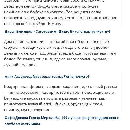
Завтрак — это признание в любви себе и близким. С
дебютной книгой фуд-блогера каждое утро будет
начинаться с бабочек в животе. Все рецепты легко
повторить из подручных ингредиентов, а на приготовление
некоторых блюд уйдет 5 минут.
Дарья Близнюк: «Заготовки от Даши. Вкусно, как ни «крути»!
Домашние заготовки — простой способ есть полезные
фрукты и овощи круглый год. А еще это очень удобно:
делать их легко и под рукой всегда будет готовая еда. Тем
более баночка угощения, сделанного своими руками, —
лучший подарок.
Анна Аксёнова: Муссовые торты. Легче легкого!
Безупречная форма, гладкое покрытие, идеальный разрез
— книга расскажет, как приготовить торт перфекциониста.
Вы увидите муссовые торты в разрезе и узнаете, как
приготовить каждый слой: бисквит, хрустящий слой,
начинку, мусс, покрытие.
Софи Дюпюи-Голье: Мир хлеба. 100 лучших рецептов домашнего
хлеба со всего мира