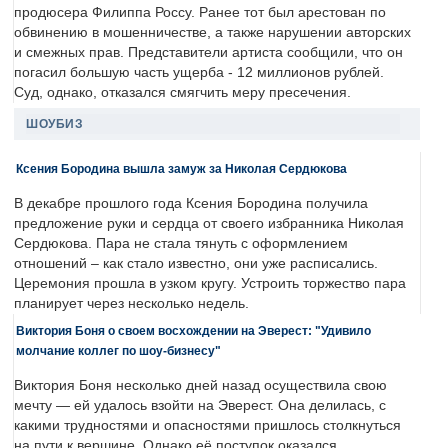
продюсера Филиппа Россу. Ранее тот был арестован по
обвинению в мошенничестве, а также нарушении авторских
и смежных прав. Представители артиста сообщили, что он
погасил большую часть ущерба - 12 миллионов рублей.
Суд, однако, отказался смягчить меру пресечения.
ШОУБИЗ
Ксения Бородина вышла замуж за Николая Сердюкова
В декабре прошлого года Ксения Бородина получила
предложение руки и сердца от своего избранника Николая
Сердюкова. Пара не стала тянуть с оформлением
отношений – как стало известно, они уже расписались.
Церемония прошла в узком кругу. Устроить торжество пара
планирует через несколько недель.
Виктория Боня о своем восхождении на Эверест: "Удивило
молчание коллег по шоу-бизнесу"
Виктория Боня несколько дней назад осуществила свою
мечту — ей удалось взойти на Эверест. Она делилась, с
какими трудностями и опасностями пришлось столкнуться
на пути к вершине. Однако её поступок оказался