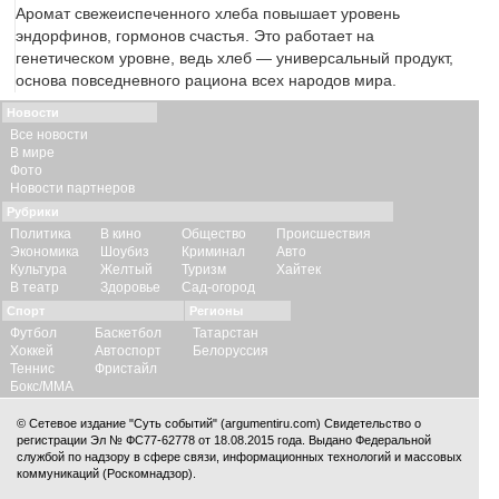
Аромат свежеиспеченного хлеба повышает уровень
эндорфинов, гормонов счастья. Это работает на
генетическом уровне, ведь хлеб — универсальный продукт,
основа повседневного рациона всех народов мира.
Новости
Все новости
В мире
Фото
Новости партнеров
Рубрики
Политика
В кино
Общество
Происшествия
Экономика
Шоубиз
Криминал
Авто
Культура
Желтый
Туризм
Хайтек
В театр
Здоровье
Сад-огород
Спорт
Регионы
Футбол
Баскетбол
Татарстан
Хоккей
Автоспорт
Белоруссия
Теннис
Фристайл
Бокс/ММА
© Сетевое издание "Суть событий" (argumentiru.com) Свидетельство о
регистрации Эл № ФС77-62778 от 18.08.2015 года. Выдано Федеральной
службой по надзору в сфере связи, информационных технологий и массовых
коммуникаций (Роскомнадзор).