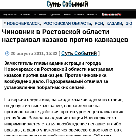
СПЕЦОПЕРАЦИЯ
СКАНДАЛЫ
ШОУ-БИЗНЕС
ЗДОРОВЬЕ
АРМИЯ
ШПИОНАЖ
НЕКРОЛОГ
ПОИСК ПО САЙТУ
#
НОВОЧЕРКАССК
,
РОСТОВСКАЯ ОБЛАСТЬ
,
РСН
,
КАЗАКИ
,
ЭКС
Чиновник в Ростовской области
настраивал казаков против кавказцев
[
С
уть
С
о
б
ытий
]
20 августа 2011, 15:32
Заместитель главы администрации города
Новочеркасск в Ростовской области настраивал
казаков против кавказцев. Против чиновника
возбуждено дело. Подозреваемый отвечал за
установление побратимских связей.
По версии следствия, на сходе казаков одной из станиц
он допустил высказывание, направленное на
противоправные действия против уроженцев кавказских
республик. Замглавы администрации Новочеркасска
инкриминируется статья «возбуждение ненависти либо
вражды, а равно унижение человеческого достоинства с
использованием служебного положения». Об этом