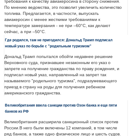
требования к качеству авиакеросина в сторону снижения.
По мнению ведомства, это позволит увеличить количество
топлива. Предлагается, в частности, выпускать
авиакеросин с менее жесткими требованиями к
температуре замерзания - не при –60°C, как делают
сейчас, а при –50°C.
Где родился, там не пригодился: Дональд Трамп подписал
новый указ по борьбе с "родильным туризмом"
Дональд Трамп попытался обойти недавнее решение
Верховного суда, признавшее незаконным его указ о
запрете на получение гражданства по праву рождения, и
подписал новый указ, направленный на запрет так
называемого "родильного туризма", подразумевающего
приезд в страну на роды для получения ребенком
американского гражданства.
Великобритания ввела санкции против Озон банка и еще пяти
банков из РФ
Великобритания расширила санкционный список против
России.В него были включены 12 компаний, в том числе
ряд банков, а также одно физическое лицо и шесть судов.