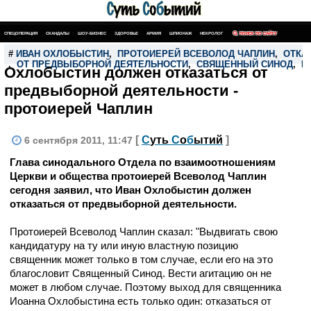
СПЕЦОПЕРАЦИЯ
СКАНДАЛЫ
ШОУ-БИЗНЕС
ЗДОРОВЬЕ
АРМИЯ
ШПИОНАЖ
НЕКРОЛОГ
ПОИСК ПО САЙТУ
#
ИВАН ОХЛОБЫСТИН
,
ПРОТОИЕРЕЙ ВСЕВОЛОД ЧАПЛИН
,
ОТКА
,
ОТ ПРЕДВЫБОРНОЙ ДЕЯТЕЛЬНОСТИ
,
СВЯЩЕННЫЙ СИНОД
,
Н
Охлобыстин должен отказаться от
предвыборной деятельности -
протоиерей Чаплин
[
С
уть
С
о
б
ытий
]
6 сентября 2011, 11:47
Глава синодального Отдела по взаимоотношениям
Церкви и общества протоиерей Всеволод Чаплин
сегодня заявил, что Иван Охлобыстин должен
отказаться от предвыборной деятельности.
Протоиерей Всеволод Чаплин сказал: "Выдвигать свою
кандидатуру на ту или иную властную позицию
священник может только в том случае, если его на это
благословит Священный Синод. Вести агитацию он не
может в любом случае. Поэтому выход для священника
Иоанна Охлобыстина есть только один: отказаться от