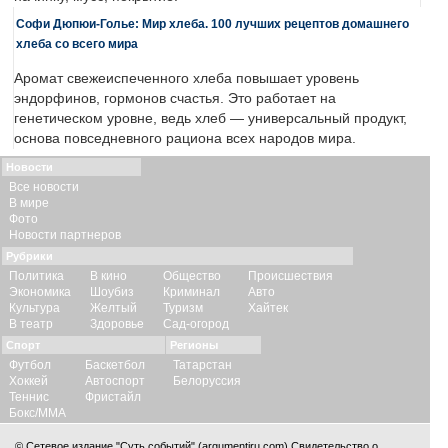
Софи Дюпюи-Голье: Мир хлеба. 100 лучших рецептов домашнего
хлеба со всего мира
Аромат свежеиспеченного хлеба повышает уровень
эндорфинов, гормонов счастья. Это работает на
генетическом уровне, ведь хлеб — универсальный продукт,
основа повседневного рациона всех народов мира.
Новости
Все новости
В мире
Фото
Новости партнеров
Рубрики
Политика
В кино
Общество
Происшествия
Экономика
Шоубиз
Криминал
Авто
Культура
Желтый
Туризм
Хайтек
В театр
Здоровье
Сад-огород
Спорт
Регионы
Футбол
Баскетбол
Татарстан
Хоккей
Автоспорт
Белоруссия
Теннис
Фристайл
Бокс/ММА
© Сетевое издание "Суть событий" (argumentiru.com) Свидетельство о