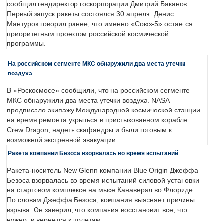
сообщил гендиректор госкорпорации Дмитрий Баканов.
Первый запуск ракеты состоялся 30 апреля. Денис
Мантуров говорил ранее, что именно «Союз-5» остается
приоритетным проектом российской космической
программы.
На российском сегменте МКС обнаружили два места утечки
воздуха
В «Роскосмосе» сообщили, что на российском сегменте
МКС обнаружили два места утечки воздуха. NASA
предписало экипажу Международной космической станции
на время ремонта укрыться в пристыкованном корабле
Crew Dragon, надеть скафандры и были готовым к
возможной экстренной эвакуации.
Ракета компании Безоса взорвалась во время испытаний
Ракета-носитель New Glenn компании Blue Origin Джеффа
Безоса взорвалась во время испытаний силовой установки
на стартовом комплексе на мысе Канаверал во Флориде.
По словам Джеффа Безоса, компания выясняет причины
взрыва. Он заверил, что компания восстановит все, что
нужно, и вернется к полетам.