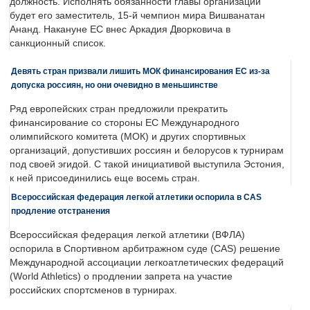
должность. Исполнять обязанности главы организации
будет его заместитель, 15-й чемпион мира Вишванатан
Ананд. Накануне ЕС внес Аркадия Дворковича в
санкционный список.
Девять стран призвали лишить МОК финансирования ЕС из-за
допуска россиян, но они очевидно в меньшинстве
Ряд европейских стран предложили прекратить
финансирование со стороны ЕС Международного
олимпийского комитета (МОК) и других спортивных
организаций, допустивших россиян и белорусов к турнирам
под своей эгидой. С такой инициативой выступила Эстония,
к ней присоединились еще восемь стран.
Всероссийская федерация легкой атлетики оспорила в CAS
продление отстранения
Всероссийская федерация легкой атлетики (ВФЛА)
оспорила в Спортивном арбитражном суде (CAS) решение
Международной ассоциации легкоатлетических федераций
(World Athletics) о продлении запрета на участие
российских спортсменов в турнирах.