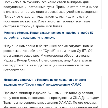
Российские выпускники все чаще стали выбирать для
поступления иностранные вузы. Причина этого в том числе
в сложности поступления в российские учебные заведения.
Приоритет отдается участникам олимпиад и тем, кто
поступает по квотам. Из-за этого выпускники все чаще
смотрят в сторону Европы или Китая.
Министр обороны Индии закрыл вопрос о приобретении Су-57:
истребитель покупать не планируют
Индия не намерена в ближайшее время закупать новые
российские истребители "Сухой", в том числе Су-57. Об
этом заявил секретарь Министерства обороны страны
Раджеш Кумар Сингх. По его словам, индийские власти
сосредоточатся на модернизации имеющегося парка
истребителей.
Нетаньяху заявил, что Израиль не соглашался с планом
трамповского "Совета мира" по разоружению ХАМАС
Премьер-министр Израиля Биньямин Нетаньяху заявил,
что у него есть разногласия с президентом США Дональдом
Трампом по вопросу разоружения ХАМАС. По его словам,
Израиль не соглашался с планом, о котором американский