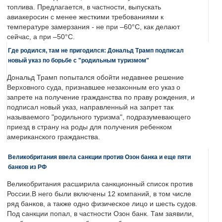
топлива. Предлагается, в частности, выпускать
авиакеросин с менее жесткими требованиями к
температуре замерзания - не при –60°C, как делают
сейчас, а при –50°C.
Где родился, там не пригодился: Дональд Трамп подписал
новый указ по борьбе с "родильным туризмом"
Дональд Трамп попытался обойти недавнее решение
Верховного суда, признавшее незаконным его указ о
запрете на получение гражданства по праву рождения, и
подписал новый указ, направленный на запрет так
называемого "родильного туризма", подразумевающего
приезд в страну на роды для получения ребенком
американского гражданства.
Великобритания ввела санкции против Озон банка и еще пяти
банков из РФ
Великобритания расширила санкционный список против
России.В него были включены 12 компаний, в том числе
ряд банков, а также одно физическое лицо и шесть судов.
Под санкции попал, в частности Озон банк. Там заявили,