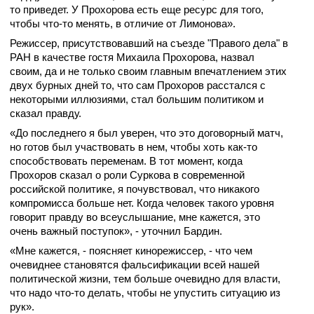
то приведет. У Прохорова есть еще ресурс для того,
чтобы что-то менять, в отличие от Лимонова».
Режиссер, присутствовавший на съезде "Правого дела" в
РАН в качестве гостя Михаила Прохорова, назвал
своим, да и не только своим главным впечатлением этих
двух бурных дней то, что сам Прохоров расстался с
некоторыми иллюзиями, стал большим политиком и
сказал правду.
«До последнего я был уверен, что это договорный матч,
но готов был участвовать в нем, чтобы хоть как-то
способствовать переменам. В тот момент, когда
Прохоров сказал о роли Суркова в современной
российской политике, я почувствовал, что никакого
компромисса больше нет. Когда человек такого уровня
говорит правду во всеуслышание, мне кажется, это
очень важный поступок», - уточнил Бардин.
«Мне кажется, - поясняет кинорежиссер, - что чем
очевиднее становятся фальсификации всей нашей
политической жизни, тем больше очевидно для власти,
что надо что-то делать, чтобы не упустить ситуацию из
рук».