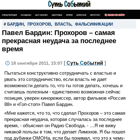
СПЕЦОПЕРАЦИЯ
СКАНДАЛЫ
ШОУ-БИЗНЕС
ЗДОРОВЬЕ
АРМИЯ
ШПИОНАЖ
НЕКРОЛОГ
ПОИСК ПО САЙТУ
#
БАРДИН
,
ПРОХОРОВ
,
ВЛАСТЬ
,
ФАЛЬСИФИКАЦИИ
Павел Бардин: Прохоров – самая
прекрасная неудача за последнее
время
[
С
уть
С
о
б
ытий
]
18 сентября 2011, 15:07
Пытаться конструктивно сотрудничать с властью и
рвать это сотрудничество, если власть не дает
возможности делать то, что ты готов делать, хочешь и
считаешь полезным - единственно возможная сейчас
позиция, уверен кинорежиссер, автор фильмов «Россия
88» и «Гоп-стоп» Павел Бардин.
«Мне кажется, что то, что сделал Прохоров – это самая
прекрасная неудача, которая случалась за последнее
время, - объяснил он Радио Свобода. - …Я не вижу
никакой пользы в том, что делает Лимонов. Я бы пошел
под дубинки ОМОНа, если бы понимал, что это к чему-