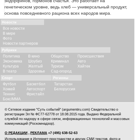
эндорфинов, гормонов счастья. Это работает на
генетическом уровне, ведь хлеб — универсальный продукт,
основа повседневного рациона всех народов мира.
Новости
Все новости
В мире
Фото
Новости партнеров
Рубрики
Политика
В кино
Общество
Происшествия
Экономика
Шоубиз
Криминал
Авто
Культура
Желтый
Туризм
Хайтек
В театр
Здоровье
Сад-огород
Спорт
Регионы
Футбол
Баскетбол
Татарстан
Хоккей
Автоспорт
Белоруссия
Теннис
Фристайл
Бокс/ММА
© Сетевое издание "Суть событий" (argumentiru.com) Свидетельство о
регистрации Эл № ФС77-62778 от 18.08.2015 года. Выдано Федеральной
службой по надзору в сфере связи, информационных технологий и массовых
коммуникаций (Роскомнадзор).
О РЕДАКЦИИ
,
РЕКЛАМА
+7 (495) 638-52-63
Использование в Интернет-пространстве и других СМИ текстов, фото и