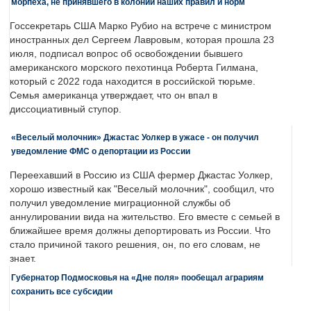
морпеха, не принявшего в колонии наших правил и норм
Госсекретарь США Марко Рубио на встрече с министром
иностранных дел Сергеем Лавровым, которая прошла 23
июля, подписал вопрос об освобождении бывшего
американского морского пехотинца Роберта Гилмана,
который с 2022 года находится в российской тюрьме.
Семья американца утверждает, что он впал в
диссоциативный ступор.
«Веселый молочник» Джастас Уолкер в ужасе - он получил
уведомление ФМС о депортации из России
Переехавший в Россию из США фермер Джастас Уолкер,
хорошо известный как "Веселый молочник", сообщил, что
получил уведомление миграционной службы об
аннулировании вида на жительство. Его вместе с семьей в
ближайшее время должны депортировать из России. Что
стало причиной такого решения, он, по его словам, не
знает.
Губернатор Подмосковья на «Дне поля» пообещал аграриям
сохранить все субсидии