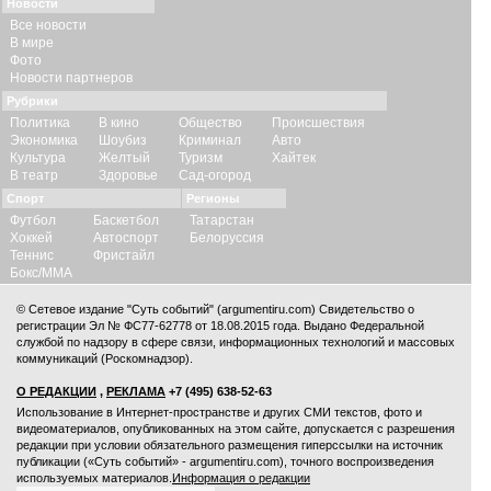
Новости
Все новости
В мире
Фото
Новости партнеров
Рубрики
Политика
В кино
Общество
Происшествия
Экономика
Шоубиз
Криминал
Авто
Культура
Желтый
Туризм
Хайтек
В театр
Здоровье
Сад-огород
Спорт
Регионы
Футбол
Баскетбол
Татарстан
Хоккей
Автоспорт
Белоруссия
Теннис
Фристайл
Бокс/ММА
© Сетевое издание "Суть событий" (argumentiru.com) Свидетельство о
регистрации Эл № ФС77-62778 от 18.08.2015 года. Выдано Федеральной
службой по надзору в сфере связи, информационных технологий и массовых
коммуникаций (Роскомнадзор).
О РЕДАКЦИИ
,
РЕКЛАМА
+7 (495) 638-52-63
Использование в Интернет-пространстве и других СМИ текстов, фото и
видеоматериалов, опубликованных на этом сайте, допускается с
разрешения
редакции
при условии обязательного размещения гиперссылки на источник
публикации («Суть событий» - argumentiru.com), точного воспроизведения
используемых материалов.
Информация о редакции