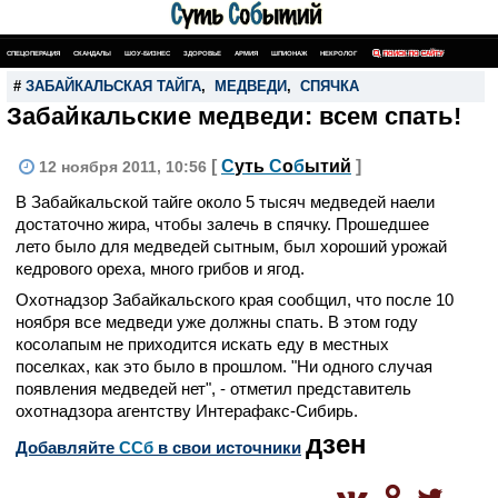
СПЕЦОПЕРАЦИЯ
СКАНДАЛЫ
ШОУ-БИЗНЕС
ЗДОРОВЬЕ
АРМИЯ
ШПИОНАЖ
НЕКРОЛОГ
ПОИСК ПО САЙТУ
#
ЗАБАЙКАЛЬСКАЯ ТАЙГА
,
МЕДВЕДИ
,
СПЯЧКА
Забайкальские медведи: всем спать!
[
С
уть
С
о
б
ытий
]
12 ноября 2011, 10:56
В Забайкальской тайге около 5 тысяч медведей наели
достаточно жира, чтобы залечь в спячку. Прошедшее
лето было для медведей сытным, был хороший урожай
кедрового ореха, много грибов и ягод.
Охотнадзор Забайкальского края сообщил, что после 10
ноября все медведи уже должны спать. В этом году
косолапым не приходится искать еду в местных
поселках, как это было в прошлом. "Ни одного случая
появления медведей нет", - отметил представитель
охотнадзора агентству Интерафакс-Сибирь.
дзен
Добавляйте
CСб
в свои источники