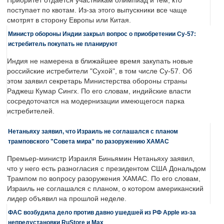
Приоритет отдается участникам олимпиад и тем, кто
поступает по квотам. Из-за этого выпускники все чаще
смотрят в сторону Европы или Китая.
Министр обороны Индии закрыл вопрос о приобретении Су-57:
истребитель покупать не планируют
Индия не намерена в ближайшее время закупать новые
российские истребители "Сухой", в том числе Су-57. Об
этом заявил секретарь Министерства обороны страны
Раджеш Кумар Сингх. По его словам, индийские власти
сосредоточатся на модернизации имеющегося парка
истребителей.
Нетаньяху заявил, что Израиль не соглашался с планом
трамповского "Совета мира" по разоружению ХАМАС
Премьер-министр Израиля Биньямин Нетаньяху заявил,
что у него есть разногласия с президентом США Дональдом
Трампом по вопросу разоружения ХАМАС. По его словам,
Израиль не соглашался с планом, о котором американский
лидер объявил на прошлой неделе.
ФАС возбудила дело против давно ушедшей из РФ Apple из-за
непредустановки RuStore и Max