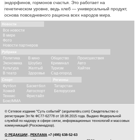
эндорфинов, гормонов счастья. Это работает на
генетическом уровне, ведь хлеб — универсальный продукт,
основа повседневного рациона всех народов мира.
Новости
Все новости
В мире
Фото
Новости партнеров
Рубрики
Политика
В кино
Общество
Происшествия
Экономика
Шоубиз
Криминал
Авто
Культура
Желтый
Туризм
Хайтек
В театр
Здоровье
Сад-огород
Спорт
Регионы
Футбол
Баскетбол
Татарстан
Хоккей
Автоспорт
Белоруссия
Теннис
Фристайл
Бокс/ММА
© Сетевое издание "Суть событий" (argumentiru.com) Свидетельство о
регистрации Эл № ФС77-62778 от 18.08.2015 года. Выдано Федеральной
службой по надзору в сфере связи, информационных технологий и массовых
коммуникаций (Роскомнадзор).
О РЕДАКЦИИ
,
РЕКЛАМА
+7 (495) 638-52-63