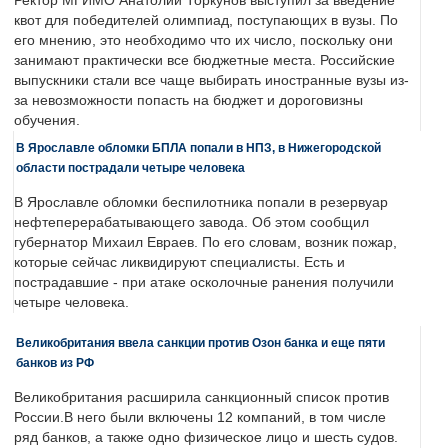
Ректор МГИМО Анатолий Торкунов выступил за введение
квот для победителей олимпиад, поступающих в вузы. По
его мнению, это необходимо что их число, поскольку они
занимают практически все бюджетные места. Российские
выпускники стали все чаще выбирать иностранные вузы из-
за невозможности попасть на бюджет и дороговизны
обучения.
В Ярославле обломки БПЛА попали в НПЗ, в Нижегородской
области пострадали четыре человека
В Ярославле обломки беспилотника попали в резервуар
нефтеперерабатывающего завода. Об этом сообщил
губернатор Михаил Евраев. По его словам, возник пожар,
которые сейчас ликвидируют специалисты. Есть и
пострадавшие - при атаке осколочные ранения получили
четыре человека.
Великобритания ввела санкции против Озон банка и еще пяти
банков из РФ
Великобритания расширила санкционный список против
России.В него были включены 12 компаний, в том числе
ряд банков, а также одно физическое лицо и шесть судов.