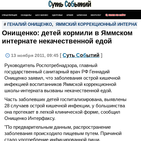
СПЕЦОПЕРАЦИЯ
СКАНДАЛЫ
ШОУ-БИЗНЕС
ЗДОРОВЬЕ
АРМИЯ
ШПИОНАЖ
НЕКРОЛОГ
ПОИСК ПО САЙТУ
#
ГЕНАЛИЙ ОНИЩЕНКО
,
ЯММСКИЙ КОРРЕКЦИОННЫЙ ИНТЕРНАТ
Онищенко: детей кормили в Яммском
интернате некачественной едой
[
С
уть
С
о
б
ытий
]
13 ноября 2011, 09:45
Руководитель Роспотребнадзора, главный
государственный санитарный врач РФ Геннадий
Онищенко заявил, что заболевания острой кишечной
инфекцией воспитанников Яммской коррекционной
школы-интерната вызваны некачественной едой.
Часть заболевших детей госпитализирована, выявлены
28 случаев острой кишечной инфекции, у большинства
она протекает в легкой клинической форме, сообщил
Онищенко Интерфаксу.
"По предварительным данным, распространение
заболевания происходило пищевым путем. Причиной
стало употребление инфицированной пищи,