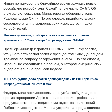
Индия не намерена в ближайшее время закупать новые
российские истребители "Сухой", в том числе Су-57. Об
этом заявил секретарь Министерства обороны страны
Раджеш Кумар Сингх. По его словам, индийские власти
сосредоточатся на модернизации имеющегося парка
истребителей.
Нетаньяху заявил, что Израиль не соглашался с планом
трамповского "Совета мира" по разоружению ХАМАС
Премьер-министр Израиля Биньямин Нетаньяху заявил,
что у него есть разногласия с президентом США Дональдом
Трампом по вопросу разоружения ХАМАС. По его словам,
Израиль не соглашался с планом, о котором американский
лидер объявил на прошлой неделе.
ФАС возбудила дело против давно ушедшей из РФ Apple из-за
непредустановки RuStore и Max
Федеральная антимонопольная служба возбудила дело
против корпорации Apple за неисполнения требований о
предустановке производителями гаджетов приложений
RuStore и мессенджера Max на устройства, продающиеся