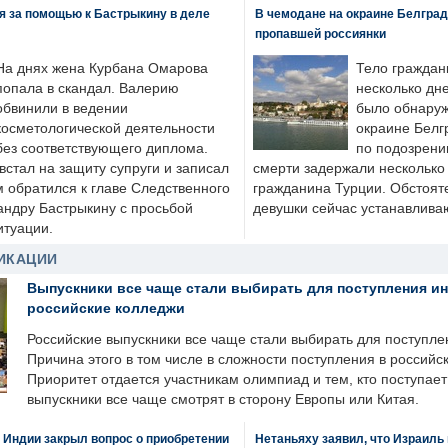
я за помощью к Бастрыкину в деле
В чемодане на окраине Белград
пропавшей россиянки
На днях жена Курбана Омарова
Тело граждан
попала в скандал. Валерию
несколько дне
обвинили в ведении
было обнаруж
косметологической деятельности
окраине Белг
без соответствующего диплома.
по подозрени
стал на защиту супруги и записал
смерти задержали несколько 
м обратился к главе Следственного
гражданина Турции. Обстоят
андру Бастрыкину с просьбой
девушки сейчас устанавлива
итуации.
ИКАЦИИ
Выпускники все чаще стали выбирать для поступления и
российские колледжи
Российские выпускники все чаще стали выбирать для поступле
Причина этого в том числе в сложности поступления в российс
Приоритет отдается участникам олимпиад и тем, кто поступает 
выпускники все чаще смотрят в сторону Европы или Китая.
 Индии закрыл вопрос о приобретении
Нетаньяху заявил, что Израиль