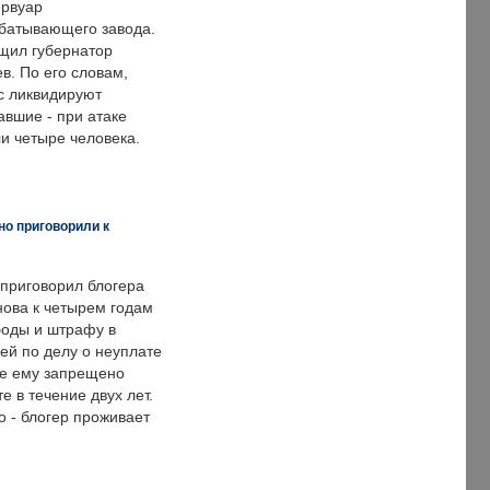
ервуар
батывающего завода.
щил губернатор
в. По его словам,
с ликвидируют
авшие - при атаке
и четыре человека.
но приговорили к
 приговорил блогера
нова к четырем годам
оды и штрафу в
ей по делу о неуплате
же ему запрещено
е в течение двух лет.
 - блогер проживает