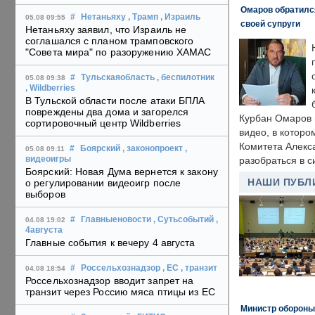
Омаров обратилс
#
Нетаньяху
, Трамп
, Израиль
05.08 09:55
своей супруги
Нетаньяху заявил, что Израиль не
соглашался с планом трамповского
"Совета мира" по разоружению ХАМАС
#
Тульскаяобласть
, беспилотник
05.08 09:38
, Wildberries
В Тульской области после атаки БПЛА
повреждены два дома и загорелся
Курбан Омаров в
сортировочный центр Wildberries
видео, в которо
Комитета Алекс
#
Боярский
, законопроект
,
05.08 09:11
видеоигры
разобраться в с
Боярский: Новая Дума вернется к закону
НАШИ ПУБЛ
о регулировании видеоигр после
выборов
#
Главныеновости
, Сутьсобытий
,
04.08 19:02
4августа
Главные события к вечеру 4 августа
#
Россельхознадзор
, ЕС
, транзит
04.08 18:54
Россельхознадзор вводит запрет на
транзит через Россию мяса птицы из ЕС
Министр обороны