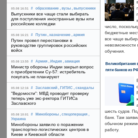
#
образование
, вузы
, выпускники
05.08 16:51
Выпускники все чаще стали выбирать
для поступления иностранные вузы или
российские колледжи
число, поскольк
бюджетные мест
#
Путин
, назначение
, армия
05.08 16:21
все чаще выбир
Путин провел перестановки в
невозможности 
руководстве группировок российских
войск
обучения.
#
Армия
, Индия
, авиация
05.08 13:55
Великобритания в
Министр обороны Индии закрыл вопрос
пяти банков из Р
о приобретении Су-57: истребитель
покупать не планируют
#
Заславский
, ГИТИС
, скандалы
05.08 12:16
"Ведомости": МВД проводит проверку
теперь уже экс-ректора ГИТИСа
Заславского
шесть судов. По
#
Минобороны
, спецоперация
,
05.08 10:01
банк. Там заяви
Украина
обычном режиме
Минобороны заявило о поражении
транспортно-логистических центров в
работу.
Киеве и Киевской области