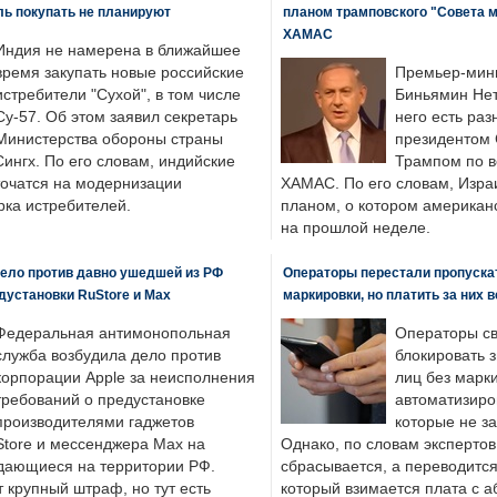
ль покупать не планируют
планом трамповского "Совета 
ХАМАС
Индия не намерена в ближайшее
время закупать новые российские
Премьер-мин
истребители "Сухой", в том числе
Биньямин Нет
Су-57. Об этом заявил секретарь
него есть раз
Министерства обороны страны
президентом
ингх. По его словам, индийские
Трампом по в
точатся на модернизации
ХАМАС. По его словам, Изра
ка истребителей.
планом, о котором американ
на прошлой неделе.
ело против давно ушедшей из РФ
Операторы перестали пропускат
едустановки RuStore и Max
маркировки, но платить за них 
Федеральная антимонопольная
Операторы св
служба возбудила дело против
блокировать 
корпорации Apple за неисполнения
лиц без марк
требований о предустановке
автоматизиро
производителями гаджетов
которые не з
tore и мессенджера Max на
Однако, по словам экспертов
одающиеся на территории РФ.
сбрасывается, а переводится 
 крупный штраф, но тут есть
который взимается плата с а