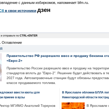
совпадение с данным избиркомов, напоминает bfm.ru.
дзен
Сб
в свои источники
 и отправьте по
CTRL+ENTER
. Оглавление
НЯ
Правительство РФ разрешило ввоз и продажу бензина ст
«Евро-2»
Правительство России разрешило ввоз и продажу на территор
стандартов вплоть до "Евро-2". Решение будет действовать в т
2027 года. Автозаправочные станции будут обязаны предоста
классе продаваемого топлива.
едложил ввести квоты для
В Ярославле обломки БПЛА поп
ри приеме в вузы
Нижегородской области постра
Ректор МГИМО Анатолий Торкунов
В Ярославле 