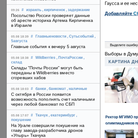
Гаусса и ее не
#
израиль
, кирпиченок
, задержание
09:26
Добавляйте
C
Посольство России проверяет данные
об аресте историка Артема Кирпиченка
в Израиле
#
Главныеновости
, Сутьсобытий
,
05.08 18:39
5августа
0
Выделите ошибку
Главные события к вечеру 5 августа
Выборы в Думу
#
Wildberries
, ПочтаРоссии
,
05.08 18:38
КАРТИНА Д
склад
Склады "Почты России" могут быть
переданы в Wildberries вместо
сгоревших хабов
#
банки
, банкомат
, наличные
05.08 18:03
С октября в России появится
возможность пополнять счет наличными
через любой банкомат по СБП
#
Ткачук
, екатеринбург
,
05.08 17:07
Ректор МГИМО пр
покушение
олимпиадников п
На Урале совершили покушение на
главу завода-разработчика дронов
«Упырь» Ткачука