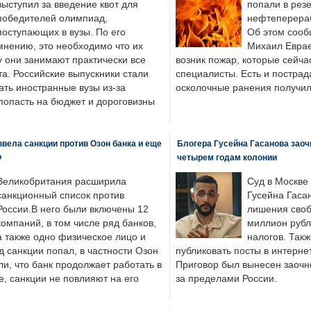
выступил за введение квот для
попали в рез
победителей олимпиад,
нефтеперера
поступающих в вузы. По его
Об этом сооб
мнению, это необходимо что их
Михаил Еврае
у они занимают практически все
возник пожар, которые сейча
а. Российские выпускники стали
специалисты. Есть и пострад
ать иностранные вузы из-за
осколочные ранения получил
попасть на бюджет и дороговизны
вела санкции против Озон банка и еще
Блогера Гусейна Гасанова заоч
Ф
четырем годам колонии
Великобритания расширила
Суд в Москве
санкционный список против
Гусейна Гаса
России.В него были включены 12
лишения своб
компаний, в том числе ряд банков,
миллион рубл
а также одно физическое лицо и
налогов. Так
д санкции попал, в частности Озон
публиковать посты в интернет
ли, что банк продолжает работать в
Приговор был вынесен заочно
, санкции не повлияют на его
за пределами России.