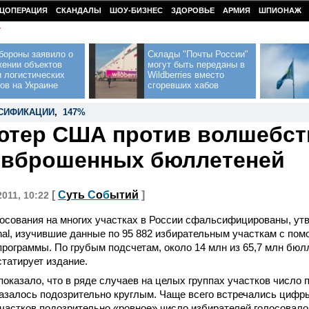
ЦОПЕРАЦИЯ
СКАНДАЛЫ
ШОУ-БИЗНЕС
ЗДОРОВЬЕ
АРМИЯ
ШПИОНАЖ
У
бороны заявило о
Склады "Почты России"
жении объектов
могут быть переданы в
 логистических
Wildberries вместо
ов на Украине
сгоревших хабов
СИФИКАЦИИ
,
147%
тер США против волшебст
 вброшенных бюллетеней
[
С
уть
С
о
б
ытий
]
2011, 10:22
осования на многих участках в России сфальсифицированы, ут
urnal, изучившие данные по 95 882 избирательным участкам с п
рограммы. По грубым подсчетам, около 14 млн из 65,7 млн бюл
татирует издание.
оказало, что в ряде случаев на целых группах участков число
азалось подозрительно круглым. Чаще всего встречались цифры
участков подозрительно «ровное» число избирателей голосовало