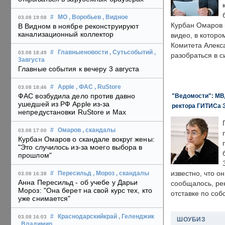
#
МО
, Воробьев
, Видное
03.08 19:08
Курбан Омаров в
В Видном в ноябре реконструируют
канализационный коллектор
видео, в которо
Комитета Алекс
#
Главныеновости
, Сутьсобытий
,
03.08 18:49
разобраться в с
3августа
Главные события к вечеру 3 августа
#
Apple
, ФАС
, RuStore
03.08 18:46
ФАС возбудила дело против давно
"Ведомости": МВД
ушедшей из РФ Apple из-за
ректора ГИТИСа 
непредустановки RuStore и Max
#
Омаров
, скандалы
03.08 17:00
Курбан Омаров о скандале вокруг жены:
"Это случилось из-за моего выбора в
прошлом"
известно, что о
#
Пересильд
, Мороз
, скандалы
03.08 16:38
Анна Пересильд - об учебе у Дарьи
сообщалось, ре
Мороз: "Она берет на свой курс тех, кто
отставке по со
уже снимается"
#
Краснодарскийкрай
, Геленджик
03.08 16:03
ШОУБИЗ
, Владимир