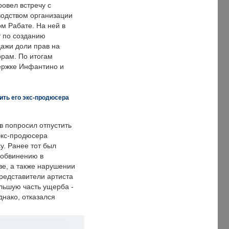
овел встречу с
одством организации
м Рабате. На ней в
т по созданию
дажи доли прав на
рам. По итогам
держке Инфантино и
ить его экс-продюсера
в попросил отпустить
экс-продюсера
у. Ранее тот был
 обвинению в
е, а также нарушении
редставители артиста
льшую часть ущерба -
днако, отказался