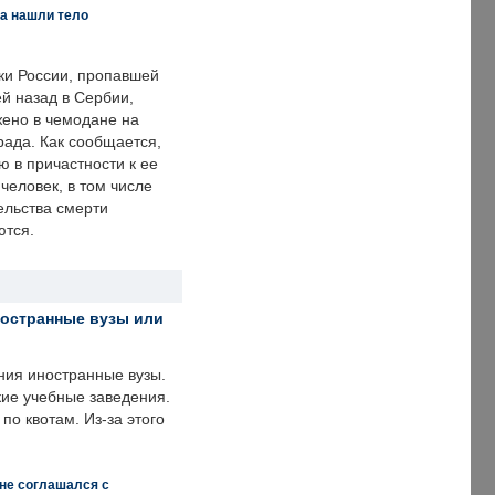
а нашли тело
ки России, пропавшей
й назад в Сербии,
ено в чемодане на
рада. Как сообщается,
ю в причастности к ее
человек, в том числе
ельства смерти
ются.
ностранные вузы или
ния иностранные вузы.
кие учебные заведения.
по квотам. Из-за этого
 не соглашался с