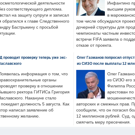
косметологической деятельности
Инфантино пр
без соответствующего диплома.
высшим руков
стал на защиту супруги и записал
в марокканско
м обратился к главе Следственного
том числе обсуждался проек
андру Бастрыкину с просьбой
дочерней структуры для про
итуации.
чемпионаты частным инвесто
встречи FIFA заявила о под
отказе от проекта.
 проводит проверку теперь уже экс-
Олег Газманов попросил отпуст
Заславского
из СИЗО после выплаты 12 млн
Появилась информация о том, что
Олег Газмано
правоохранительные органы
из СИЗО его 
проводят проверку в отношении
Филиппа Росс
бывшего ректора ГИТИСа Григория
арестован по
Заславского. Накануне стало
мошенничеств
н покидает должность 5 августа. Как
авторских и смежных прав. П
ктор написал заявление об
сообщили, что он погасил бо
бственному желанию.
12 миллионов рублей. Суд, о
смягчить меру пресечения.