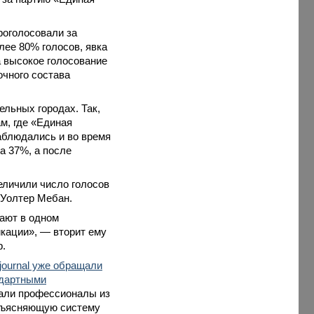
роголосовали за
лее 80% голосов, явка
а высокое голосование
очного состава
льных городах. Так,
м, где «Единая
аблюдались и во время
а 37%, а после
величили число голосов
 Уолтер Мебан.
вают в одном
кации», — вторит ему
р.
journal уже обращали
ндартными
жали профессионалы из
объясняющую систему