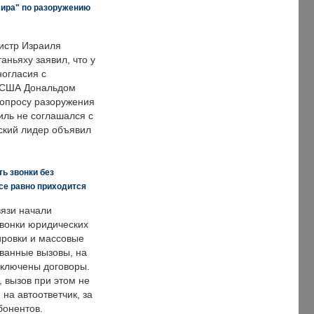
мира" по разоружению
истр Израиля
аньяху заявил, что у
ногласия с
 США Дональдом
опросу разоружения
иль не соглашался с
ский лидер объявил
ь звонки без
все равно приходится
язи начали
звонки юридических
ировки и массовые
ванные вызовы, на
аключены договоры.
, вызов при этом не
на автоответчик, за
бонентов.