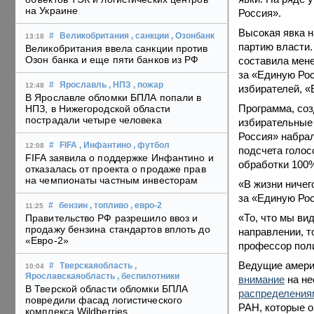
на Украине
Россия».
Высокая явка н
#
Великобритания
, санкции
, Озонбанк
13:18
партию власти.
Великобритания ввела санкции против
Озон банка и еще пяти банков из РФ
составила мене
за «Единую Рос
#
Ярославль
, НПЗ
, пожар
12:48
избирателей, «
В Ярославле обломки БПЛА попали в
Программа, соз
НПЗ, в Нижегородской области
пострадали четыре человека
избирательные 
Россия» набрал
#
FIFA
, Инфантино
, футбол
12:08
подсчета голос
FIFA заявила о поддержке Инфантино и
обработки 100%
отказалась от проекта о продаже прав
на чемпионаты частным инвесторам
«В жизни ничег
за «Единую Рос
#
бензин
, топливо
, евро-2
11:25
«То, что мы ви
Правительство РФ разрешило ввоз и
продажу бензина стандартов вплоть до
направлении, т
«Евро-2»
профессор пол
Ведущие амери
#
Тверскаяобласть
,
10:04
Ярославскаяобласть
, беспилотники
внимание
на не
В Тверской области обломки БПЛА
распределения
повредили фасад логистического
РАН, которые о
комплекса Wildberries