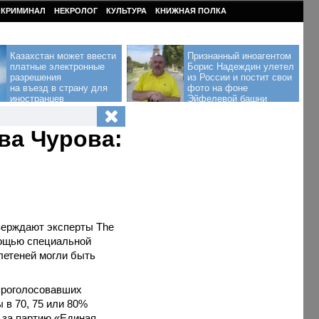
КРИМИНАЛ
НЕКРОЛОГ
КУЛЬТУРА
КНИЖНАЯ ПОЛКА
Казахстан может ввести
Признанный иноагентом
платные электронные
Борис Надеждин улетел
разрешения
из России и постит свои
на въезд в страну для
фото на фоне
иностранцев
Эйфелевой башни
ва Чурова:
верждают эксперты The
омощью специальной
летеней могли быть
 проголосовавших
 в 70, 75 или 80%
 за партию «Единая