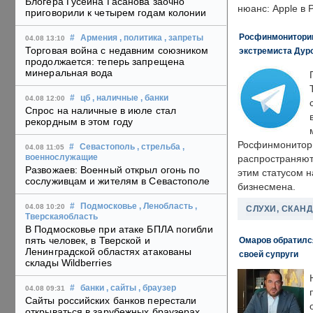
Блогера Гусейна Гасанова заочно
нюанс: Apple в 
приговорили к четырем годам колонии
Росфинмониторинг
#
Армения
, политика
, запреты
04.08 13:10
Торговая война с недавним союзником
экстремиста Дуро
продолжается: теперь запрещена
минеральная вода
#
цб
, наличные
, банки
04.08 12:00
Спрос на наличные в июле стал
рекордным в этом году
Росфинмонитори
#
Севастополь
, стрельба
,
04.08 11:05
военнослужащие
распространяютс
Развожаев: Военный открыл огонь по
этим статусом 
сослуживцам и жителям в Севастополе
бизнесмена.
#
Подмосковье
, Ленобласть
,
04.08 10:20
СЛУХИ, СКАН
Тверскаяобласть
В Подмосковье при атаке БПЛА погибли
пять человек, в Тверской и
Омаров обратилс
Ленинградской областях атакованы
своей супруги
склады Wildberries
#
банки
, сайты
, браузер
04.08 09:31
Сайты российских банков перестали
открываться в зарубежных браузерах