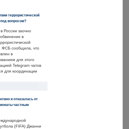
твии террористической
 под вопросом?
 в России заочно
обвинение в
еррористической
. ФСБ сообщила, что
явлен в
ванием для этого
ацией Telegram чатов
ся для координации
нтино и отказалась от
пионаты частным
еждународной
тбола (FIFA) Джанни