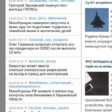
#
Заславский
, ГИТИС
, отставка
04.08 18:28
Су-57: истребите
Григорий Заславский покинул пост
ректора ГИТИСа
#
вузы
, дети
, образование
04.08 18:13
Минобрнауки намерено запустить в
вузах курс по подготовке студентов к
семейной жизни и воспитанию детей
Раджеш Кумар С
#
Газманов
, суд
, скандалы
04.08 17:27
власти сосредо
Олег Газманов попросил отпустить его
имеющегося пар
экс-продюсера из СИЗО после выплаты
12 млн
ФАС возбудила д
#
Казахстан
, въезд
04.08 16:10
Казахстан может ввести
Apple из-за непр
платные электронные разрешения
на въезд в страну для иностранцев
#
Минобороны
, спецоперация
,
04.08 15:12
Харьковскаяобласть
Минобороны РФ заявило о взятии под
контроль села Бакшеевка в Харьковской
области
приложений RuS
устройства, пр
#
Гасанов
, блогеры
, налоги
04.08 15:03
Компании грозит