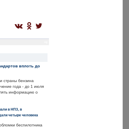
eg
андартов вплоть до
ии страны бензина
ечение года - до 1 июля
влять информацию о
али в НПЗ, в
дали четыре человека
обломки беспилотника