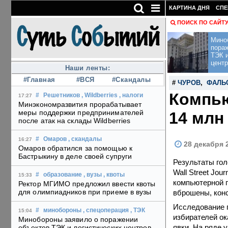
КАРТИНА ДНЯ
СПЕ
ПОИСК ПО САЙТ
Мино
пора
ТЭК и
центр
Наши ленты:
#Главная
#ВСЯ
#Скандалы
#
ЧУРОВ
,
ФАЛЬ
Компью
#
Решетников
, Wildberries
, налоги
17:27
Минэкономразвития прорабатывает
меры поддержки предпринимателей
14 млн
после атак на склады Wildberries
#
Омаров
, скандалы
16:27
28 декабря 
Омаров обратился за помощью к
Бастрыкину в деле своей супруги
Результаты гол
Wall Street Jo
#
образование
, вузы
, квоты
15:33
компьютерной п
Ректор МГИМО предложил ввести квоты
для олимпиадников при приеме в вузы
вброшены, конс
Исследование п
#
минобороны
, спецоперация
, ТЭК
15:04
избирателей ок
Минобороны заявило о поражении
явки. На ряде 
объектов ТЭК и логистических центров