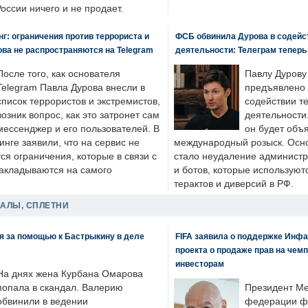
России ничего и не продает.
: ограничения против террориста и
ФСБ обвинила Дурова в содейс
ва не распространяются на Telegram
деятельности: Телеграм теперь
После того, как основателя
Павлу Дурову
Telegram Павла Дурова внесли в
предъявлено 
список террористов и экстремистов,
содействии т
возник вопрос, как это затронет сам
деятельности
мессенджер и его пользователей. В
он будет объ
нге заявили, что на сервис не
международный розыск. Осно
я ограничения, которые в связи с
стало неудаление администр
накладываются на самого
и ботов, которые используют
терактов и диверсий в РФ.
ДАЛЫ, СПЛЕТНИ
я за помощью к Бастрыкину в деле
FIFA заявила о поддержке Инфа
проекта о продаже прав на чем
инвесторам
На днях жена Курбана Омарова
попала в скандал. Валерию
Президент М
обвинили в ведении
федерации фу