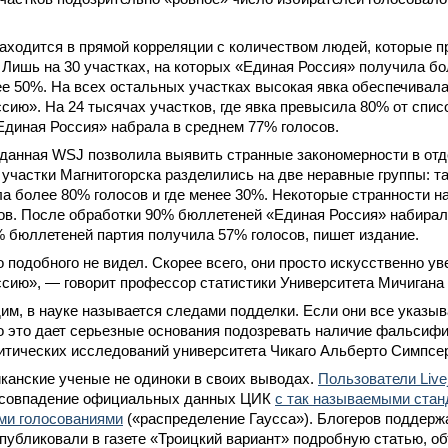
аходится в прямой корреляции с количеством людей, которые п
 Лишь на 30 участках, на которых «Единая Россия» получила бо
е 50%. На всех остальных участках высокая явка обеспечивал
сию». На 24 тысячах участков, где явка превысила 80% от спис
Единая Россия» набрала в среднем 77% голосов.
данная WSJ позволила выявить странные закономерности в отде
участки Магнитогорска разделились на две неравные группы: та
а более 80% голосов и где менее 30%. Некоторые странности н
ов. После обработки 90% бюллетеней «Единая Россия» набирал
 бюллетеней партия получила 57% голосов, пишет издание.
о подобного не видел. Скорее всего, они просто искусственно у
сию», — говорит профессор статистики Университета Мичигана
дим, в науке называется следами подделки. Если они все указы
о это дает серьезные основания подозревать наличие фальсифи
итических исследований университета Чикаго Альберто Симпсе
канские ученые не одиноки в своих выводах.
Пользователи Live
совпадение официальных данных ЦИК
с так называемыми ста
ми голосованиями
(«распределение Гаусса»). Блогеров поддер
публиковали в газете «Троицкий вариант» подробную статью, 