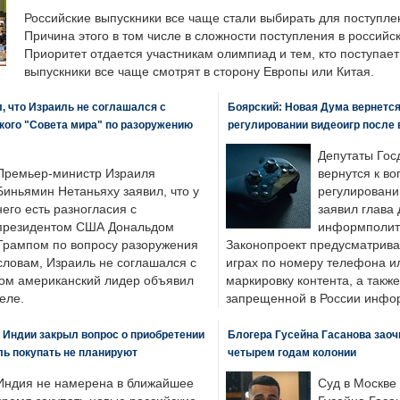
Российские выпускники все чаще стали выбирать для поступле
Причина этого в том числе в сложности поступления в российс
Приоритет отдается участникам олимпиад и тем, кто поступает 
выпускники все чаще смотрят в сторону Европы или Китая.
, что Израиль не соглашался с
Боярский: Новая Дума вернется 
кого "Совета мира" по разоружению
регулировании видеоигр после
Депутаты Гос
Премьер-министр Израиля
вернутся к во
Биньямин Нетаньяху заявил, что у
регулировани
него есть разногласия с
заявил глава 
президентом США Дональдом
информполити
Трампом по вопросу разоружения
Законопроект предусматрива
словам, Израиль не соглашался с
играх по номеру телефона ил
ром американский лидер объявил
маркировку контента, а также
еле.
запрещенной в России инфо
 Индии закрыл вопрос о приобретении
Блогера Гусейна Гасанова заоч
ль покупать не планируют
четырем годам колонии
Индия не намерена в ближайшее
Суд в Москве