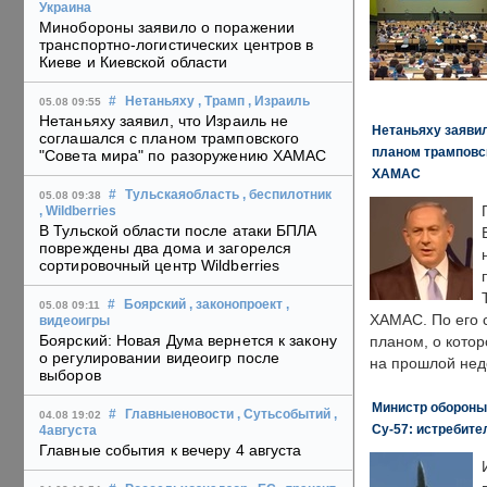
Украина
Минобороны заявило о поражении
транспортно-логистических центров в
Киеве и Киевской области
#
Нетаньяху
, Трамп
, Израиль
05.08 09:55
Нетаньяху заявил, что Израиль не
Нетаньяху заявил
соглашался с планом трамповского
планом трамповс
"Совета мира" по разоружению ХАМАС
ХАМАС
#
Тульскаяобласть
, беспилотник
05.08 09:38
, Wildberries
В Тульской области после атаки БПЛА
повреждены два дома и загорелся
сортировочный центр Wildberries
#
Боярский
, законопроект
,
05.08 09:11
ХАМАС. По его 
видеоигры
Боярский: Новая Дума вернется к закону
планом, о кото
о регулировании видеоигр после
на прошлой нед
выборов
Министр обороны
#
Главныеновости
, Сутьсобытий
,
04.08 19:02
Су-57: истребите
4августа
Главные события к вечеру 4 августа