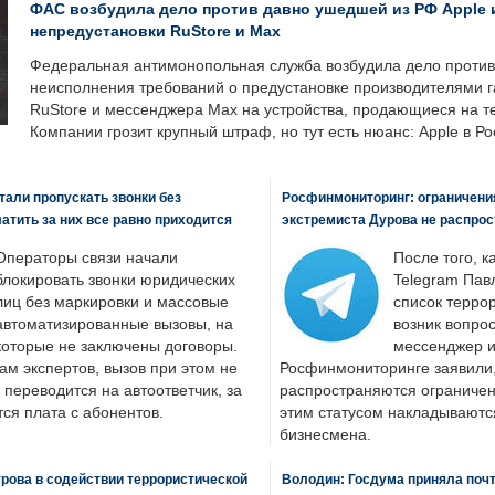
ФАС возбудила дело против давно ушедшей из РФ Apple 
непредустановки RuStore и Max
Федеральная антимонопольная служба возбудила дело против 
неисполнения требований о предустановке производителями 
RuStore и мессенджера Max на устройства, продающиеся на т
Компании грозит крупный штраф, но тут есть нюанс: Apple в Ро
али пропускать звонки без
Росфинмониторинг: ограничения
латить за них все равно приходится
экстремиста Дурова не распрос
Операторы связи начали
После того, к
блокировать звонки юридических
Telegram Пав
лиц без маркировки и массовые
список террор
автоматизированные вызовы, на
возник вопрос
которые не заключены договоры.
мессенджер и
ам экспертов, вызов при этом не
Росфинмониторинге заявили, 
 переводится на автоответчик, за
распространяются ограничени
ся плата с абонентов.
этим статусом накладываютс
бизнесмена.
рова в содействии террористической
Володин: Госдума приняла почти