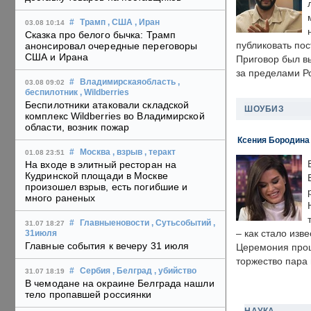
#
Трамп
, США
, Иран
03.08 10:14
Сказка про белого бычка: Трамп
публиковать пос
анонсировал очередные переговоры
США и Ирана
Приговор был в
за пределами Р
#
Владимирскаяобласть
,
03.08 09:02
беспилотник
, Wildberries
Беспилотники атаковали складской
ШОУБИЗ
комплекс Wildberries во Владимирской
области, возник пожар
Ксения Бородина
#
Москва
, взрыв
, теракт
01.08 23:51
На входе в элитный ресторан на
Кудринской площади в Москве
произошел взрыв, есть погибшие и
много раненых
#
Главныеновости
, Сутьсобытий
,
31.07 18:27
– как стало изв
31июля
Главные события к вечеру 31 июля
Церемония прошл
торжество пара 
#
Сербия
, Белград
, убийство
31.07 18:19
В чемодане на окраине Белграда нашли
тело пропавшей россиянки