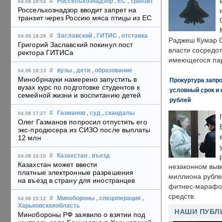
#
Россельхознадзор
, ЕС
, транзит
04.08 18:54
Россельхознадзор вводит запрет на
транзит через Россию мяса птицы из ЕС
#
Заславский
, ГИТИС
, отставка
04.08 18:28
Раджеш Кумар С
Григорий Заславский покинул пост
власти сосредо
ректора ГИТИСа
имеющегося пар
#
вузы
, дети
, образование
04.08 18:13
Минобрнауки намерено запустить в
Прокуртура запр
вузах курс по подготовке студентов к
условный срок и 
семейной жизни и воспитанию детей
рублей
#
Газманов
, суд
, скандалы
04.08 17:27
Олег Газманов попросил отпустить его
экс-продюсера из СИЗО после выплаты
12 млн
#
Казахстан
, въезд
04.08 16:10
Казахстан может ввести
незаконном выв
платные электронные разрешения
миллиона рубле
на въезд в страну для иностранцев
фитнес-марафон
средств.
#
Минобороны
, спецоперация
,
04.08 15:12
Харьковскаяобласть
НАШИ ПУБЛ
Минобороны РФ заявило о взятии под