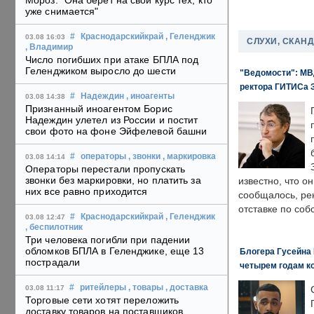
Мороз: "Она берет на свой курс тех, кто
уже снимается"
#
Краснодарскийкрай
, Геленджик
03.08 16:03
СЛУХИ, СКАН
, Владимир
Число погибших при атаке БПЛА под
Геленджиком выросло до шести
"Ведомости": МВД
ректора ГИТИСа 
#
Надеждин
, иноагенты
03.08 14:38
Признанный иноагентом Борис
Надеждин улетел из России и постит
свои фото на фоне Эйфелевой башни
#
операторы
, звонки
, маркировка
03.08 14:14
Операторы перестали пропускать
звонки без маркировки, но платить за
известно, что о
них все равно приходится
сообщалось, ре
отставке по со
#
Краснодарскийкрай
, Геленджик
03.08 12:47
, беспилотник
Три человека погибли при падении
обломков БПЛА в Геленджике, еще 13
Блогера Гусейна 
пострадали
четырем годам к
#
ритейлеры
, товары
, доставка
03.08 11:17
Торговые сети хотят переложить
доставку товаров на поставщиков