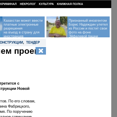
КРИМИНАЛ
НЕКРОЛОГ
КУЛЬТУРА
КНИЖНАЯ ПОЛКА
Казахстан может ввести
Признанный иноагентом
платные электронные
Борис Надеждин улетел
разрешения
из России и постит свои
на въезд в страну для
фото на фоне
иностранцев
Эйфелевой башни
КОНСТРУКЦИИ
,
ТЕНДЕР
ем проект
третится с
струкции Новой
тов. По его словам,
мина Фабрицкого,
емя. По поручению
ездное совещание,