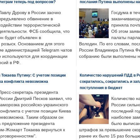
леграм теперь под вопросом?
послания Путина выполнены н
Павлу Дурову в России заочно
Госдума в теч
предъявлено обвинение в
заканчивающе
содействии террористической
приняла почти
деятельности. ФСБ сообщила, что
Об этом заяв
он будет объявлен в
палаты парла
розыск. Основанием для этого
Володин. По его словам, пос
ие администрацией Telegram чатов
России Владимира Путина Ф
е используются для координации
собранию были выполнены н
рсий в РФ.
 Токаева Путину: С учетом позиции
Количество нарушений ПДД в Р
ка конфликта невозможна
сократилось, сократились и за
поступления в бюджет
Пресс-секретарь президента
России Дмитрий Песков заявил, что
Количество н
заморозка российско-украинского
России сильн
конфликта с учетом позиции Киева
последний год
невозможна. Таким образом он
наиболее зам
а предложение президента
было выписан
ым-Жомарт Токаева вернуться к
штрафов за превышение скоро
договоренностям".
ранее их было 15 раз больше