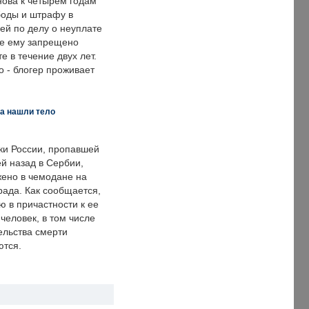
нова к четырем годам
оды и штрафу в
ей по делу о неуплате
же ему запрещено
е в течение двух лет.
 - блогер проживает
а нашли тело
ки России, пропавшей
й назад в Сербии,
ено в чемодане на
рада. Как сообщается,
ю в причастности к ее
человек, в том числе
ельства смерти
ются.