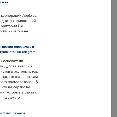
из-за
корпорации Apple за
гаджетов приложений
ерритории РФ.
ссии ничего и не
 против террориста и
траняются на Telegram
ак основателя
ла Дурова внесли в
истов и экстремистов,
, как это затронет сам
 его пользователей. В
что на сервис не
я, которые в связи с
я на самого
 3 тыс. законов,