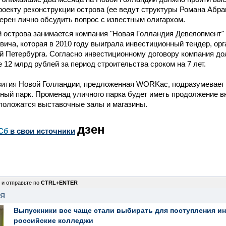
оекту реконструкции острова (ее ведут структуры Романа Абра
ерен лично обсудить вопрос с известным олигархом.
 острова занимается компания "Новая Голландия Девелопмент"
ича, которая в 2010 году выиграла инвестиционный тендер, ор
 Петербурга. Согласно инвестиционному договору компания до
е 12 млрд рублей за период строительства сроком на 7 лет.
вития Новой Голландии, предложенная WORKac, подразумевает 
ный парк. Променад уличного парка будет иметь продолжение в
сположатся выставочные залы и магазины.
дзен
Сб
в свои источники
 и отправьте по
CTRL+ENTER
НЯ
Выпускники все чаще стали выбирать для поступления и
российские колледжи