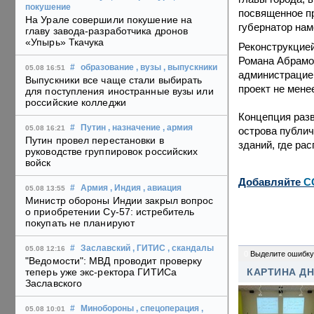
покушение
посвященное пр
На Урале совершили покушение на
губернатор нам
главу завода-разработчика дронов
«Упырь» Ткачука
Реконструкцией
Романа Абрамов
#
образование
, вузы
, выпускники
05.08 16:51
администрацией
Выпускники все чаще стали выбирать
проект не мене
для поступления иностранные вузы или
российские колледжи
Концепция раз
#
Путин
, назначение
, армия
05.08 16:21
острова публич
Путин провел перестановки в
зданий, где ра
руководстве группировок российских
войск
Добавляйте
C
#
Армия
, Индия
, авиация
05.08 13:55
Министр обороны Индии закрыл вопрос
о приобретении Су-57: истребитель
покупать не планируют
#
Заславский
, ГИТИС
, скандалы
05.08 12:16
0
Выделите ошибку
"Ведомости": МВД проводит проверку
теперь уже экс-ректора ГИТИСа
КАРТИНА Д
Заславского
#
Минобороны
, спецоперация
,
05.08 10:01