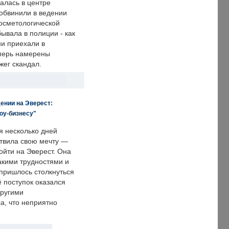
алась в центре
 обвинили в ведении
осметологической
ывала в полиции - как
ни приехали в
еперь намерены
зжег скандал.
ении на Эверест:
оу-бизнесу"
я несколько дней
твила свою мечту —
ойти на Эверест. Она
акими трудностями и
пришлось столкнуться
ё поступок оказался
другими
а, что неприятно