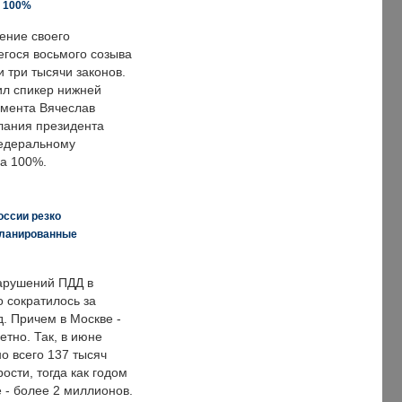
а 100%
ение своего
гося восьмого созыва
 три тысячи законов.
ил спикер нижней
мента Вячеслав
лания президента
едеральному
а 100%.
оссии резко
планированные
арушений ПДД в
о сократилось за
. Причем в Москве -
етно. Так, в июне
о всего 137 тысяч
сти, тогда как годом
 - более 2 миллионов.