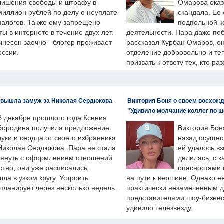
лишения свободы и штрафу в
Омарова оказ
миллион рублей по делу о неуплате
скандала. Ее
налогов. Также ему запрещено
подпольной к
ты в интернете в течение двух лет.
деятельности. Пара даже поб
ынесен заочно - блогер проживает
рассказал Курбан Омаров, о
оссии.
отделение добровольно и т
призвать к ответу тех, кто ра
 вышла замуж за Николая Сердюкова
Виктория Боня о своем восхожд
"Удивило молчание коллег по ш
В декабре прошлого года Ксения
Бородина получила предложение
Виктория Бон
руки и сердца от своего избранника
назад осущес
Николая Сердюкова. Пара не стала
ей удалось вз
тянуть с оформлением отношений
делилась, с к
естно, они уже расписались.
опасностями 
а в узком кругу. Устроить
на пути к вершине. Однако е
планирует через несколько недель.
практически незамеченным 
представителями шоу-бизнес
удивило телезвезду.