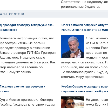
Соответственно недополучают
региональные бюджеты.
ДАЛЫ, СПЛЕТНИ
 проводит проверку теперь уже экс-
Олег Газманов попросил отпуст
Заславского
из СИЗО после выплаты 12 млн
Появилась информация о том, что
Олег Газмано
правоохранительные органы
из СИЗО его 
проводят проверку в отношении
Филиппа Росс
бывшего ректора ГИТИСа Григория
арестован по
Заславского. Накануне стало
мошенничеств
н покидает должность 5 августа. Как
авторских и смежных прав. П
ктор написал заявление об
сообщили, что он погасил бо
бственному желанию.
12 миллионов рублей. Суд, о
смягчить меру пресечения.
Гасанова заочно приговорили к
Курбан Омаров о скандале вокр
олонии
случилось из-за моего выбора 
Суд в Москве приговорил блогера
На днях нова
Гусейна Гасанова к четырем годам
мужа Ксении 