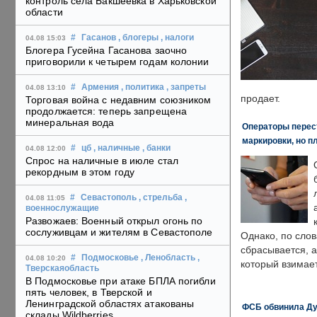
контроль села Бакшеевка в Харьковской
области
#
Гасанов
, блогеры
, налоги
04.08 15:03
Блогера Гусейна Гасанова заочно
приговорили к четырем годам колонии
#
Армения
, политика
, запреты
04.08 13:10
продает.
Торговая война с недавним союзником
продолжается: теперь запрещена
минеральная вода
Операторы перест
маркировки, но п
#
цб
, наличные
, банки
04.08 12:00
Спрос на наличные в июле стал
рекордным в этом году
#
Севастополь
, стрельба
,
04.08 11:05
военнослужащие
Развожаев: Военный открыл огонь по
сослуживцам и жителям в Севастополе
Однако, по слов
сбрасывается, а
#
Подмосковье
, Ленобласть
,
04.08 10:20
который взимает
Тверскаяобласть
В Подмосковье при атаке БПЛА погибли
пять человек, в Тверской и
Ленинградской областях атакованы
ФСБ обвинила Ду
склады Wildberries