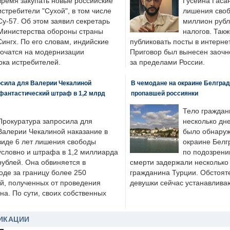
время закупать новые российские
Гусейна Гаса
истребители "Сухой", в том числе
лишения своб
Су-57. Об этом заявил секретарь
миллион рубл
Министерства обороны страны
налогов. Так
ингх. По его словам, индийские
публиковать посты в интернет
точатся на модернизации
Приговор был вынесен заочно
ка истребителей.
за пределами России.
осила для Валерии Чекалиной
В чемодане на окраине Белград
фантастический штраф в 1,2 млрд
пропавшей россиянки
Тело граждан
Прокуратура запросила для
несколько дне
Валерии Чекалиной наказание в
было обнаруж
виде 6 лет лишения свободы
окраине Белг
условно и штрафа в 1,2 миллиарда
по подозрени
рублей. Она обвиняется в
смерти задержали несколько 
оде за границу более 250
гражданина Турции. Обстоят
й, полученных от проведения
девушки сейчас устанавлива
а. По сути, своих собственных
ИКАЦИИ