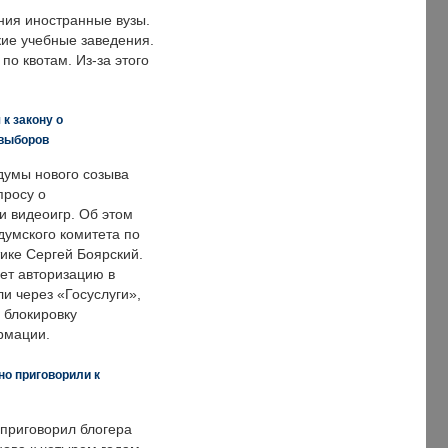
ния иностранные вузы.
кие учебные заведения.
по квотам. Из-за этого
к закону о
 выборов
думы нового созыва
просу о
и видеоигр. Об этом
думского комитета по
ке Сергей Боярский.
ет авторизацию в
и через «Госуслуги»,
 блокировку
рмации.
но приговорили к
 приговорил блогера