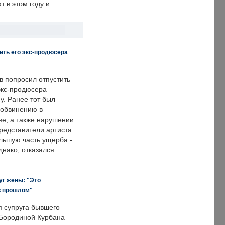
 в этом году и
ить его экс-продюсера
в попросил отпустить
экс-продюсера
у. Ранее тот был
 обвинению в
е, а также нарушении
редставители артиста
льшую часть ущерба -
днако, отказался
уг жены: "Это
в прошлом"
я супруга бывшего
Бородиной Курбана