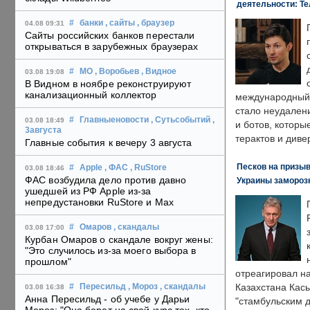
деятельности: Те
#
банки
, сайты
, браузер
04.08 09:31
Сайты российских банков перестали
открываться в зарубежных браузерах
#
МО
, Воробьев
, Видное
03.08 19:08
В Видном в ноябре реконструируют
канализационный коллектор
международный 
стало неудален
#
Главныеновости
, Сутьсобытий
,
03.08 18:49
и ботов, которы
3августа
терактов и диве
Главные события к вечеру 3 августа
Песков на призыв
#
Apple
, ФАС
, RuStore
03.08 18:46
ФАС возбудила дело против давно
Украины замороз
ушедшей из РФ Apple из-за
непредустановки RuStore и Max
#
Омаров
, скандалы
03.08 17:00
Курбан Омаров о скандале вокруг жены:
"Это случилось из-за моего выбора в
прошлом"
отреагировал н
Казахстана Кас
#
Пересильд
, Мороз
, скандалы
03.08 16:38
Анна Пересильд - об учебе у Дарьи
"стамбульским 