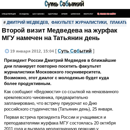
СПЕЦОПЕРАЦИЯ
СКАНДАЛЫ
ШОУ-БИЗНЕС
ЗДОРОВЬЕ
АРМИЯ
ШПИОНАЖ
НЕКРОЛОГ
ПОИСК ПО САЙТУ
#
ДМИТРИЙ МЕДВЕДЕВ
,
ФАКУЛЬТЕТ ЖУРНАЛИСТИКИ
,
ПЛАКАТЫ
Второй визит Медведева на журфак
МГУ намечен на Татьянин день
[
С
уть
С
о
б
ытий
]
19 января 2012, 15:04
Президент России Дмитрий Медведев в ближайшие
дни планирует повторно посетить факультет
журналистики Московского госуниверситета.
Возможно, этот диалог с молодежью будет куда
более продуктивным.
Как сообщают «Ведомости» со ссылкой на неназванного
кремлевского чиновника, предварительно
запланировано, что встречу приурочат ко Дню
российского студенчества (Татьянин день), 25 января.
Первая встреча президента России и учащимися и
преподавателями журфака МГУ состоялась 20 октября
2011 года и вызвала неоднозначную реакцию у