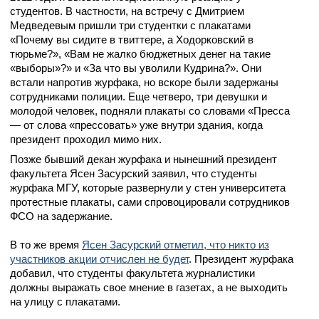
студентов. В частности, на встречу с Дмитрием
Медведевым пришли три студентки с плакатами
«Почему вы сидите в твиттере, а Ходорковский в
тюрьме?», «Вам не жалко бюджетных денег на такие
«выборы»?» и «За что вы уволили Кудрина?». Они
встали напротив журфака, но вскоре были задержаны
сотрудниками полиции. Еще четверо, три девушки и
молодой человек, подняли плакаты со словами «Пресса
— от слова «прессовать» уже внутри здания, когда
президент проходил мимо них.
Позже бывший декан журфака и нынешний президент
факультета Ясен Засурский заявил, что студенты
журфака МГУ, которые развернули у стен университета
протестные плакаты, сами спровоцировали сотрудников
ФСО на задержание.
В то же время
Ясен Засурский отметил, что никто из
участников акции отчислен не будет
. Президент журфака
добавил, что студенты факультета журналистики
должны выражать свое мнение в газетах, а не выходить
на улицу с плакатами.